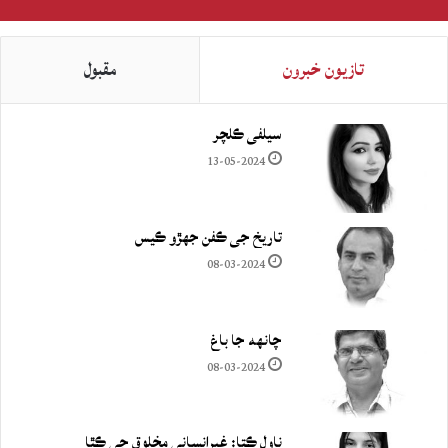
تازيون خبرون
مقبول
سيلفي ڪلچر
13-05-2024
تاريخ جي ڪفن جھڙو ڪيس
08-03-2024
چانهه جا باغ
08-03-2024
ناول ڪتا: غيرانساني مخلوق جي ڪٿا