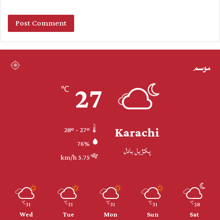
موسم
27
℃
Karachi
28º - 27º
76%
پکڙيل بادل
5.75 km/h
31
31
31
31
28
℃
℃
℃
℃
℃
Wed
Tue
Mon
Sun
Sat