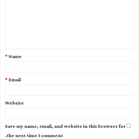
o
m
m
e
n
t
*
Name
*
*
Email
Website
Save my name, email, and website in this browser for
the next time I comment.