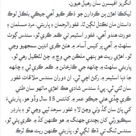
انگريز آفيسرن سان رهيل هيون.
ليکڪا اهڙن ٻن ڪردارن جو ذڪر ڪيو آهي جيڪي بلڪل لوڪ
داستان مان نڪتل لڳن ٿا. غفورالرحمان ۽ پاربتي. مرد مسلمان ۽
عورت هندو آهي. غفور اسٽيمر تي ڪم ڪري ٿو، سندس ڳوٺ
سلهٽ ۾ آهي پر کيس آسام ۾ هئڻ ڪري انڊين سمجھيو وڃي
ٿو. اهڙي ريت هو ٻنهي ملڪن جي وچ ۾ ڄڻ لٽڪيل رهي ٿو.
پاربتي سلهٽ ۾ چانهه جي ڪارخانن ۾ ڪم ڪري ٿي ۽ چانهه
جا دٻا اسٽيمر ۾ رکڻ اچي ٿي. ان دوران سندس ملاقات غفور
سان ٿئي ٿي. پيءُ سندس شادي هڪ اهڙي ماڻهو سان طئي
ڪري ڇڏي هئي جيڪو عمر ۾ کانئس 15 سال وڏو هو. پاربتيءَ
کي پاڻ سان گڏ وٺي وڃڻ لاءِ غفور سرحد ٽپي وڃي ٿو ۽ بارڊر
سيڪيورٽي کان بچندي جھنگ ۾ هو ڪنهن کڏ ۾ ڪري پئي ٿو.
سندس ٽنگ تي ڌڪ لڳي ٿو. پاربتي ڪنهن ريت هڪ ٽرڪ