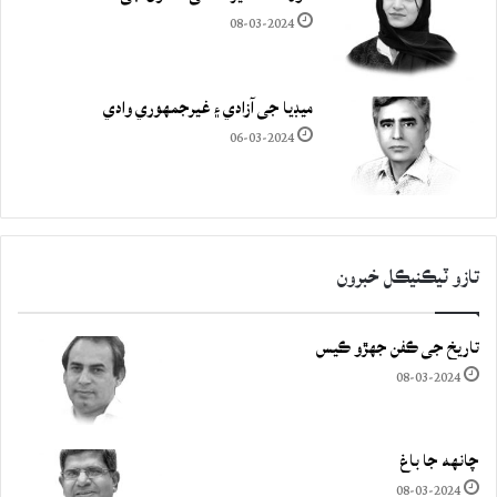
08-03-2024
ميڊيا جي آزادي ۽ غيرجمھوري وادي
06-03-2024
تازو ٽيڪنيڪل خبرون
تاريخ جي ڪفن جھڙو ڪيس
08-03-2024
چانهه جا باغ
08-03-2024