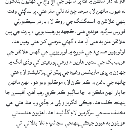
علائقا ڌار ملڪن ۾ هئا پر ماڻهن جي اچ وڃ تي گھڻيون بندشون
نه هيون. ماڻهن لاءِ سرحد ڄڻ ته نالي ماتر هئي. پر ساڳئي وقت
ٻنهي علائقن ۾ اسمگلنگ جي روڪ لاءِ بارڊر سيڪيورٽي
فورس سرگرم هوندي هئي. ڪجھه پورهيت يوپي ۽ ڀارت جي ٻين
علائقن مان به هتي آيا هئا ۽ گھڻي عرصي کان هتي رهيل هئا.
اوڻويهين صديءَ جي شروع ۾ اوڀر يوپي جي گھنن علائقن جي
غريب بک جي ستايل هارين ۽ زرعي پورهيتن کي وڏي انگ ۾
جهازن ۾ ڀري ماريشس وغيره جي ٻيٽن تي پلانٽيشنز لاءِ هتي
چانهه جي باغن ۾ ڪم ڪرڻ لاءِ موڪليو ويو هو. انهن ماڻهن
جا ٻار انهن ملڪن ۾ اڃا ساڳيو ڪم ڪري رهيا آهن. آفيسرن جا
پنهنجا ڪلب هئا، جيڪي انگريز ورثي ۾ ڇڏي ويا هئا. هتي اهي
مختلف سماجي سرگرمين لاءِ گڏ ٿيندا هئا. اهڙيون هندستاني
عورتون به هيون جيڪي پنهنجي سڃاڻپ ۽ نالا بدلائي اتي