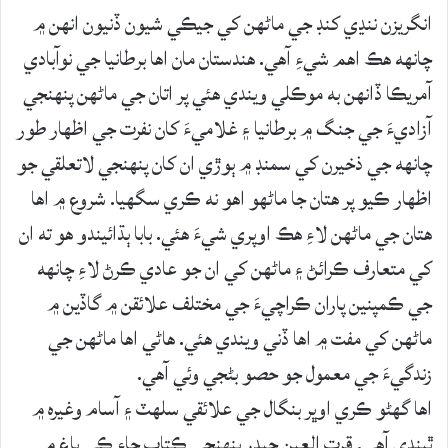
انگريزن ننڍي کنڊ جي ماڻهن کي جيڪي شيون ڏنيون انهن ۾
چانهه هڪ اهم شيءِ آهي. هندستان مان اها برطانيا جي نوآبادي
آمريڪا ڏانهن به موڪلي ويندي هئي پر اتان جي ماڻهن پنهنجي
آزاديءَ جي جنگ ۾ برطانيا ۽ غلاميءَ کان نفرت جي اظهار طور
چانهه جي ذخيرن کي سمنڊ ۾ ٻوڙي ان کان پنهنجي لاتعلقي جو
اظهار ڪيو پر هتان جا ماڻهو اهو نه ڪري سگھيا. شروع ۾ اها
هتان جي ماڻهن لاءِ هڪ اوپري شيءَ هئي. بابا ٻڌائيندو هو ته ان
کي متعارف ڪرائڻ ۽ ماڻهن کي ان جو عادي ڪرڻ لاءِ چانهه
جي ڪمپنين پاران ڪراچيءَ جي مختلف علائقن ۾ گاڏين ۾
ماڻهن کي مفت ۾ اها ڏني ويندي هئي. هاڻي اها ماڻهن جي
زندگيءَ جي معمول جو حصو بڻجي وئي آهي.
اها گھڻو ڪري اوڀر بنگال جي علائقي سلهٽ ۽ آسام وغيره ۾
ٿيندي آهي. قرت العين حيدر پنهنجي ڪتاب چاءِ ڪي باغ ۾