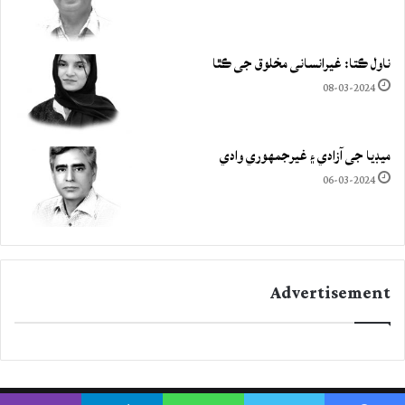
ناول ڪتا: غيرانساني مخلوق جي ڪٿا
08-03-2024
ميڊيا جي آزادي ۽ غيرجمھوري وادي
06-03-2024
Advertisement