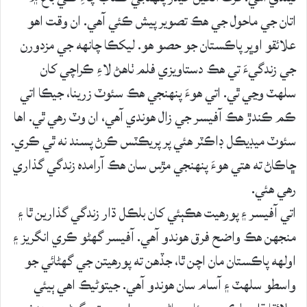
اتان جي ماحول جي هڪ تصوير پيش ڪئي آهي. ان وقت اهو
علائقو اوڀر پاڪستان جو حصو هو. ليکڪا چانهه جي مزدورن
جي زندگيءَ تي هڪ دستاويزي فلم ٺاهڻ لاءِ ڪراچي کان
سلهٽ وڃي ٿي. اتي هوءَ پنهنجي هڪ سئوٽ زرينا، جيڪا اتي
ڪم ڪندڙ هڪ آفيسر جي زال هوندي آهي، ان وٽ رهي ٿي. اها
سئوٽ ميڊيڪل ڊاڪٽر هئي پر پريڪٽس ڪرڻ پسند نه ٿي ڪري.
ڇاڪاڻ ته هتي هوءَ پنهنجي مڙس سان هڪ آرامده زندگي گذاري
رهي هئي.
اتي آفيسر ۽ پورهيت هڪٻئي کان بلڪل ڌار زندگي گذارين ٿا ۽
منجھن هڪ واضح فرق هوندو آهي. آفيسر گھڻو ڪري انگريز ۽
اولهه پاڪستان مان اچن ٿا، جڏهن ته پورهيتن جي گھڻائي جو
واسطو سلهٽ ۽ آسام سان هوندو آهي. جيتوڻيڪ اهي ٻيئي