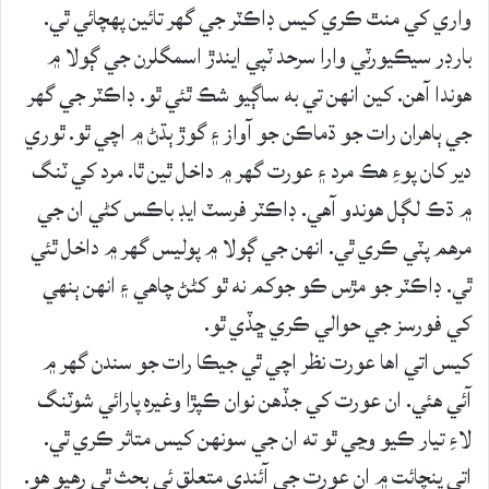
واري کي منٿ ڪري کيس ڊاڪٽر جي گھر تائين پهچائي ٿي.
بارڊر سيڪيورٽي وارا سرحد ٽپي ايندڙ اسمگلرن جي ڳولا ۾
هوندا آهن. کين انهن تي به ساڳيو شڪ ٿئي ٿو. ڊاڪٽر جي گھر
جي ٻاهران رات جو ڌماڪن جو آواز ۽ گوڙ ٻڌڻ ۾ اچي ٿو. ٿوري
دير کان پوءِ هڪ مرد ۽ عورت گھر ۾ داخل ٿين ٿا. مرد کي ٽنگ
۾ ڌڪ لڳل هوندو آهي. ڊاڪٽر فرسٽ ايڊ باڪس کڻي ان جي
مرهم پٽي ڪري ٿي. انهن جي ڳولا ۾ پوليس گھر ۾ داخل ٿئي
ٿي. ڊاڪٽر جو مڙس ڪو جوکم نه ٿو کڻڻ چاهي ۽ انهن ٻنهي
کي فورسز جي حوالي ڪري ڇڏي ٿو.
کيس اتي اها عورت نظر اچي ٿي جيڪا رات جو سندن گھر ۾
آئي هئي. ان عورت کي جڏهن نوان ڪپڙا وغيره پارائي شوٽنگ
لاءِ تيار ڪيو وڃي ٿو ته ان جي سونهن کيس متاثر ڪري ٿي.
اتي پنچائت ۾ ان عورت جي آئندي متعلق ئي بحث ٿي رهيو هو.