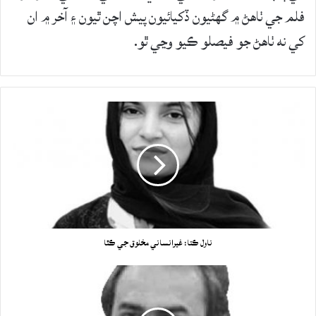
فلم جي ٺاهڻ ۾ گھڻيون ڏکيائيون پيش اچن ٿيون ۽ آخر ۾ ان
کي نه ٺاهڻ جو فيصلو ڪيو وڃي ٿو.
ناول ڪتا: غيرانساني مخلوق جي ڪٿا