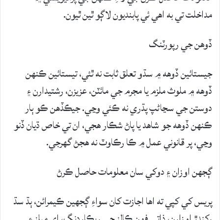
مداخلت تي به اهي ئي پابنديون لاڳو ٿين ٿيون.
ڏوهن جي رپورٽنگ
جيستائين ڏوهه ۾ سڌو تعلق ثابت نه ٿئي، تيستائين ڪنهن
ڏوهه ۾ ملوث ملزم يا مجرم جي مائٽن، عزيزن، رشتيدارن ۽
دوستن جي سڃاڻپ پڌري نه ڪئي وڃي. جيڪڏهن ڪو ٻار
ڪنهن ڏوهه جو شاهد يا پاڻ شڪار هجي، ان تي خاص ڌيان ڏنو
وڃي، پر قانوني عمل ۾ ڪا رڪاوٽ نه هجڻ گهرجي.
ڳجهن اوزان ۽ دوکي سان معلومات حاصل ڪرڻ
پريس کي کپي ته اها اجازت کان سواءِ ڳجهين ڪيمرائن، ٻڌ سڌ
رکندڙ اوزارن، ذاتي فون ڪالز جي ريڪارڊنگ، اي ميلز ۽