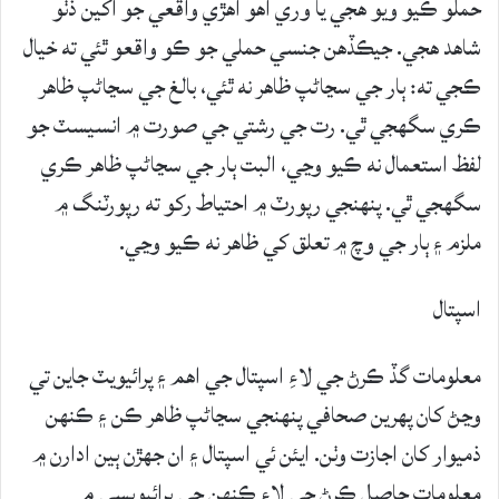
حملو ڪيو ويو هجي يا وري اهو اهڙي واقعي جو اکين ڏٺو
شاهد هجي. جيڪڏهن جنسي حملي جو ڪو واقعو ٿئي ته خيال
ڪجي ته: ٻار جي سڃاڻپ ظاهر نه ٿئي، بالغ جي سڃاڻپ ظاهر
ڪري سگهجي ٿي. رت جي رشتي جي صورت ۾ انسيسٽ جو
لفظ استعمال نه ڪيو وڃي، البت ٻار جي سڃاڻپ ظاهر ڪري
سگهجي ٿي. پنهنجي رپورٽ ۾ احتياط رکو ته رپورٽنگ ۾
ملزم ۽ ٻار جي وچ ۾ تعلق کي ظاهر نه ڪيو وڃي.
اسپتال
معلومات گڏ ڪرڻ جي لاءِ اسپتال جي اهم ۽ پرائيويٽ جاين تي
وڃڻ کان پهرين صحافي پنهنجي سڃاڻپ ظاهر ڪن ۽ ڪنهن
ذميوار کان اجازت وٺن. ايئن ئي اسپتال ۽ ان جهڙن ٻين ادارن ۾
معلومات حاصل ڪرڻ جي لاءِ ڪنهن جي پرائيويسي ۾