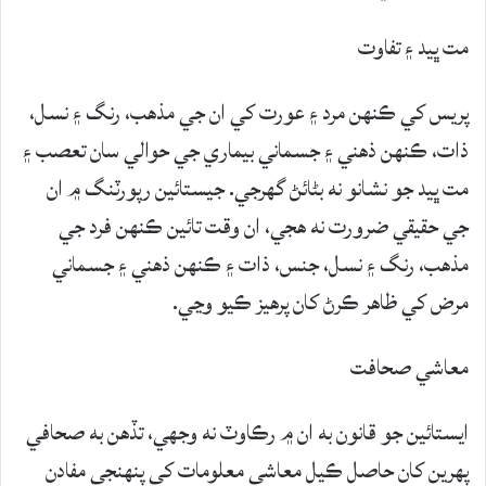
مت ڀيد ۽ تفاوت
پريس کي ڪنهن مرد ۽ عورت کي ان جي مذهب، رنگ ۽ نسل،
ذات، ڪنهن ذهني ۽ جسماني بيماري جي حوالي سان تعصب ۽
مت ڀيد جو نشانو نه بڻائڻ گهرجي. جيستائين رپورٽنگ ۾ ان
جي حقيقي ضرورت نه هجي، ان وقت تائين ڪنهن فرد جي
مذهب، رنگ ۽ نسل، جنس، ذات ۽ ڪنهن ذهني ۽ جسماني
مرض کي ظاهر ڪرڻ کان پرهيز ڪيو وڃي.
معاشي صحافت
ايستائين جو قانون به ان ۾ رڪاوٽ نه وجهي، تڏهن به صحافي
پهرين کان حاصل ڪيل معاشي معلومات کي پنهنجي مفادن