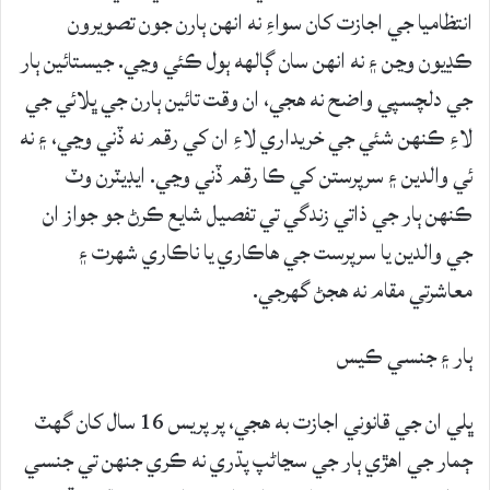
انتظاميا جي اجازت کان سواءِ نه انهن ٻارن جون تصويرون
ڪڍيون وڃن ۽ نه انهن سان ڳالهه ٻول ڪئي وڃي. جيستائين ٻار
جي دلچسپي واضح نه هجي، ان وقت تائين ٻارن جي ڀلائي جي
لاءِ ڪنهن شئي جي خريداري لاءِ ان کي رقم نه ڏني وڃي، ۽ نه
ئي والدين ۽ سرپرستن کي ڪا رقم ڏني وڃي. ايڊيٽرن وٽ
ڪنهن ٻار جي ذاتي زندگي تي تفصيل شايع ڪرڻ جو جواز ان
جي والدين يا سرپرست جي هاڪاري يا ناڪاري شهرت ۽
معاشرتي مقام نه هجڻ گهرجي.
ٻار ۽ جنسي ڪيس
ڀلي ان جي قانوني اجازت به هجي، پر پريس 16 سال کان گهٽ
ڄمار جي اهڙي ٻار جي سڃاڻپ پڌري نه ڪري جنهن تي جنسي