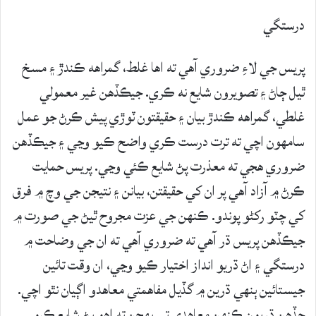
درستگي
پريس جي لاءِ ضروري آهي ته اها غلط، گمراهه ڪندڙ ۽ مسخ
ٿيل ڄاڻ ۽ تصويرون شايع نه ڪري. جيڪڏهن غير معمولي
غلطي، گمراهه ڪندڙ بيان ۽ حقيقتون ٽوڙي پيش ڪرڻ جو عمل
سامهون اچي ته ترت درست ڪري واضح ڪيو وڃي ۽ جيڪڏهن
ضروري هجي ته معذرت پڻ شايع ڪئي وڃي. پريس حمايت
ڪرڻ ۾ آزاد آهي پر ان کي حقيقتن، بيانن ۽ نتيجن جي وچ ۾ فرق
کي چٽو رکڻو پوندو. ڪنهن جي عزت مجروح ٿيڻ جي صورت ۾
جيڪڏهن پريس ڌر آهي ته ضروري آهي ته ان جي وضاحت ۾
درستگي ۽ اڻ ڌريو انداز اختيار ڪيو وڃي، ان وقت تائين
جيستائين ٻنهي ڌرين ۾ گڏيل مفاهمتي معاهدو اڳيان نٿو اچي.
جڏهن ڌريون ڪنهن معاهدي تي پهچن ته اهو پڻ شايع ڪيو