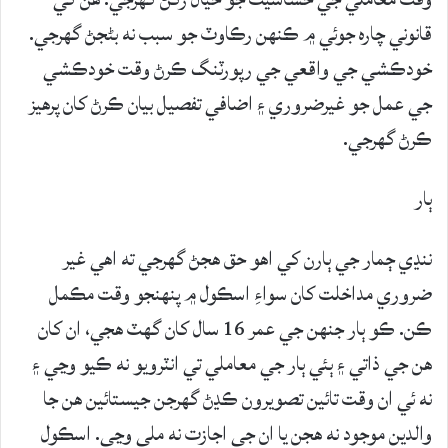
قانوني چاره جوئي ۾ ڪنهن رڪاوٽ جو سبب نه بڻجڻ گهرجي.
خودڪشي جي واقعي جي رپورٽنگ ڪرڻ وقت خودڪشي
جي عمل جو غيرضروري ۽ اضافي تفصيل بيان ڪرڻ کان پرهيز
ڪرڻ گهرجي.
ٻار
ننڍي ڄمار جي ٻارن کي اهو حق هجڻ گهرجي ته اهي غير
ضروري مداخلت کان سواءِ اسڪول ۾ پنهنجو وقت مڪمل
ڪن. ڪو ٻار جنهن جي عمر 16 سال کان گهٽ هجي، ان کان
هن جي ذاتي ۽ ٻئي ٻار جي معاملي تي انٽرويو نه ڪيو وڃي ۽
نه ئي ان وقت تائين تصويرون ڪڍڻ گهرجن جيستائين هن جا
والدين موجود نه هجن يا ان جي اجازت نه ملي وڃي. اسڪول