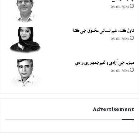
08-03-2024
ناول ڪتا: غيرانساني مخلوق جي ڪٿا
08-03-2024
ميڊيا جي آزادي ۽ غيرجمھوري وادي
06-03-2024
Advertisement