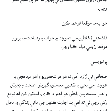
وڃي.
جواب جا موقعا فراهم ڪرڻ
(اشاعتي) غلطين جي صورت ۾ جواب ۽ وضاحت جا ڀرپور
موقعا لازمي فرام ڪيا وڃن.
پرائيويسي
صحافي تي لازم آهي ته هو هر شخص پوءِ اهو مرد هجي يا
عورت، جي نجي ۽ ڪٽنبي معاملن، گهريلو، صحت ۽ ڊجيٽل
رابطن سميت ٻين رابطن جو احترام ڪري. ايڊيٽرن کان اها توقع
رکي وڃي ٿي ته اهي بنا اجازت ڪنهن جي ذاتي زندگي ۾ دخل
انداز هجڻ جي صورت ۾ ان جي وضاحت ڪندا. ٻي صورت ۾