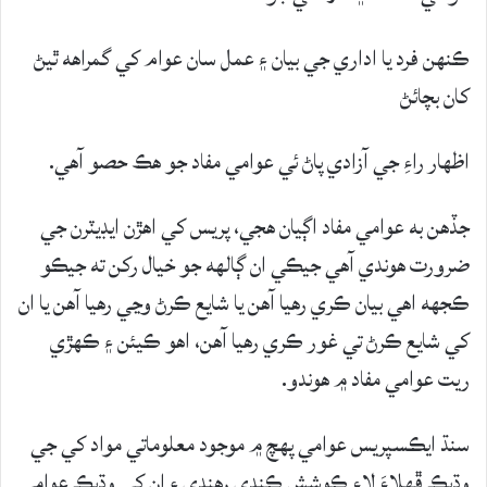
ڪنهن فرد يا اداري جي بيان ۽ عمل سان عوام کي گمراهه ٿيڻ
کان بچائڻ
اظهار راءِ جي آزادي پاڻ ئي عوامي مفاد جو هڪ حصو آهي.
جڏهن به عوامي مفاد اڳيان هجي، پريس کي اهڙن ايڊيٽرن جي
ضرورت هوندي آهي جيڪي ان ڳالهه جو خيال رکن ته جيڪو
ڪجهه اهي بيان ڪري رهيا آهن يا شايع ڪرڻ وڃي رهيا آهن يا ان
کي شايع ڪرڻ تي غور ڪري رهيا آهن، اهو ڪيئن ۽ ڪهڙي
ريت عوامي مفاد ۾ هوندو.
سنڌ ايڪسپريس عوامي پهچ ۾ موجود معلوماتي مواد کي جي
وڌيڪ ڦهلاءَ لاءِ ڪوشش ڪندي رهندي ۽ ان کي وڌيڪ عوامي