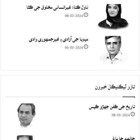
ناول ڪتا: غيرانساني مخلوق جي ڪٿا
08-03-2024
ميڊيا جي آزادي ۽ غيرجمھوري وادي
06-03-2024
تازو ٽيڪنيڪل خبرون
تاريخ جي ڪفن جھڙو ڪيس
08-03-2024
چانهه جا باغ