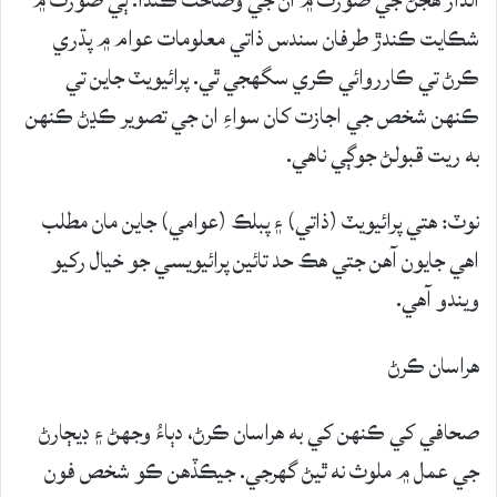
شڪايت ڪندڙ طرفان سندس ذاتي معلومات عوام ۾ پڌري
ڪرڻ تي ڪارروائي ڪري سگهجي ٿي. پرائيويٽ جاين تي
ڪنهن شخص جي اجازت کان سواءِ ان جي تصوير ڪڍڻ ڪنهن
به ريت قبولڻ جوڳي ناهي.
نوٽ: هتي پرائيويٽ (ذاتي) ۽ پبلڪ (عوامي) جاين مان مطلب
اهي جايون آهن جتي هڪ حد تائين پرائيويسي جو خيال رکيو
ويندو آهي.
هراسان ڪرڻ
صحافي کي ڪنهن کي به هراسان ڪرڻ، دٻاءُ وجهڻ ۽ ڊيڄارڻ
جي عمل ۾ ملوث نه ٿيڻ گهرجي. جيڪڏهن ڪو شخص فون