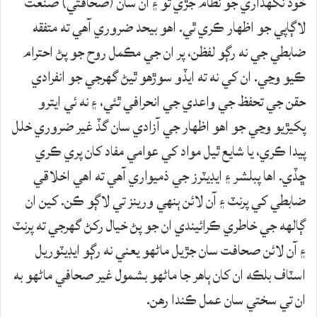
خود نگهداري جو نظام جڙي ٿو ۽ ان سان (صحافتي) صنعت
لاڳاپي جو اظهار ڪري ٿي. اهو بيحد ضروري آهي ته متفقه
ضابطي جي نه رڳو لفظن، پر ان جي مڪمل روح جو پڻ احترام
ڪيو وڃي. ان کي نه ته ايڏو سوڙهو ٿيڻ گهرجي جو انفرادي
حقن جي تحفظ جي واعدي جي انحرافي ٿئي، ۽ نه ئي ايترو
پکيڙيو وڃي جو اهو اظهار جي آزادي سان گڏ غير ضروري خلل
پيدا ڪري، يا شايع ٿيل مواد کي عوامي مفاد کان پري ڪري
ڇڏي. اها پبلشر ۽ ايڊيٽرز جي ذميواري آهي ته اهي اخلاقي
ضابطي کي پرنٽ ۽ آن لائن ٻنهي ورينز تي لاڳو ڪن. کين ان
ڳالهه جي خاطري ڪرائيندي ان جو پڻ خيال رکڻ گهرجي ته پرنٽ
۽ آن لائن صحافت سان جڙيل ماڻهو يعني نه رڳو ايڊيٽوريل
اسٽاف بلڪه ان کان ٻاهر جا ماڻهو بشمول غير صحافي ماڻهو به
ان تي سختي سان عمل ڪندا رهن.