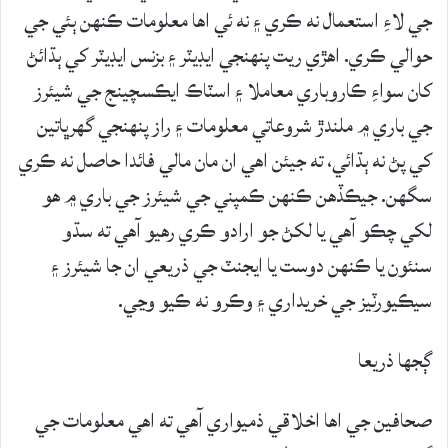
جي لاءِ استعمال نه ڪري ۽ نه ئي اها معلومات ڪنهن ٻئي جي
حوالي ڪري. اهڙي ريت پنهنجي ايڊيٽر ۽ بزنس ايڊيٽر کي ٻڌائڻ
کان سواءِ ڪاروباري معاملا ۽ اسٽاڪ ايڪسچينج جي شيئرز
جي باري ۾ ملندڙ شروعاتي معلومات ۽ راز پنهنجي گهرڀاتين
کي پڻ نه ٻڌائي، ته جيئن اهي ان مان مالي فائدا حاصل نه ڪري
سگهن. جيڪڏهن ڪنهن ڪمپني جي شيئرز جي باري ۾ هو
لکي چڪو آهي يا لکڻ جو ارادو ڪري رهيو آهي ته سڌو
سنئون يا ڪنهن دوست يا ايجنٽ جي ذريعي ان جا شيئرز ۽
سيڪيورٽيز جي خريداري ۽ وڪرو نه ڪيو وڃي.
ڳجها ذريعا
صحافين جي اها اخلاقي ذميواري آهي ته اهي معلومات جي