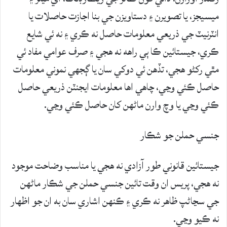
ميسيجز، يا تصويرن ۽ دستاويزن جي بنا اجازت حاصلات يا
انٽرنيٽ جي ذريعي معلومات حاصل نه ڪري ۽ نه ئي شايع
ڪري، جيستائين ڪا ٻي راهه نه هجي ۽ صرف عوامي مفاد ئي
مٿي رکڻو هجي، تڏهن ئي دوکي سان يا ڳجهي نموني معلومات
حاصل ڪئي وڃي، چاهي اها معلومات ايجنٽن ذريعي حاصل
ڪئي وڃي يا وچ وارن ماڻهن کان حاصل ڪئي وڃي.
جنسي حملن جو شڪار
جيستائين قانوني طور آزادي نه هجي يا مناسب وضاحت موجود
نه هجي، پريس ان وقت تائين جنسي حملن جي شڪار ماڻهن
جي سڃاڻپ ظاهر نه ڪري ۽ ڪنهن اشاري سان به ان جو اظهار
نه ڪيو وڃي.