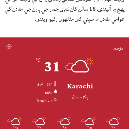
پهچ ۾ آڻيندي. 18 سالن کان ننڍي ڄمار جي ٻارن جي مفادن کي
عوامي مفادن ۾ سڀني کان مٿانهون رکيو ويندو.
موسم
31
℃
Karachi
31º - 27º
60%
پکڙيل بادل
7.2 km/h
31
31
31
31
31
℃
℃
℃
℃
℃