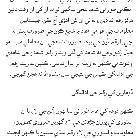
امڪاني طور تي شاهد بڻجي سگهي ٿو ته ان کي ان وقت تائين
هرگز رقم نه ڏين ۽ نه ئي ان کي اهڙي آڇ ڪن، جيستائين
معلومات جي عوامي مفاد ۾ شايع ڪرڻ جي ضرورت پيش نه
اچي يا رقم ڏيڻ جي بيحد ضرورت نه هجي. ان معاملي ۾ به اهو
خيال رکيو وڃي ته شاهد کي ڏني ويندڙ رقم شاهدن جي شاهدي
۽ ثبوت تي ڪنهن به ريت اثر انداز نه ٿئي. ڪنهن به ريت رقم
جي ادائيگي ڪيس جي نتيجي سان مشروط نه هجڻ گهرجي.
ڏوهارين کي رقم جي ادائيگي
ڪنهن ڏوهه کي عام طور تي سامهون آڻڻ جي لاءِ يا ان
اسٽوري کي پروان چڙهائڻ جي لاءِ گهربل ضروري تصويرن،
معلومات ۽ اسٽوري جي لاءِ رقم سڌي سنئين يا ڪنهن ايجنٽ