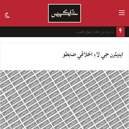
مينيو
tch
kin
چانهه جا باغ
ايڊيٽرن جي لاءِ اخلاقي ضابطو