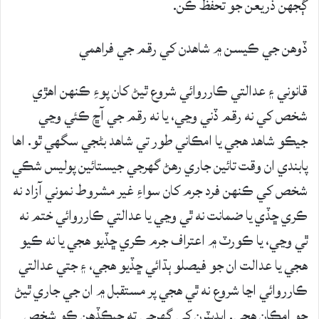
ڳجهن ذريعن جو تحفظ ڪن.
ڏوهن جي ڪيسن ۾ شاهدن کي رقم جي فراهمي
قانوني ۽ عدالتي ڪارروائي شروع ٿيڻ کان پوءِ ڪنهن اهڙي
شخص کي نه رقم ڏني وڃي، يا نه رقم جي آڇ ڪئي وڃي
جيڪو شاهد هجي يا امڪاني طور تي شاهد بڻجي سگهي ٿو. اها
پابندي ان وقت تائين جاري رهڻ گهرجي جيستائين پوليس شڪي
شخص کي ڪنهن فرد جرم کان سواءِ غير مشروط نموني آزاد نه
ڪري ڇڏي يا ضمانت نه ٿي وڃي يا عدالتي ڪارروائي ختم نه
ٿي وڃي، يا ڪورٽ ۾ اعتراف جرم ڪري ڇڏيو هجي يا نه ڪيو
هجي يا عدالت ان جو فيصلو ٻڌائي ڇڏيو هجي، ۽ جتي عدالتي
ڪارروائي اڃا شروع نه ٿي هجي پر مستقبل ۾ ان جي جاري ٿيڻ
جو امڪان هجي. ايڊيٽرن کي گهرجي ته جيڪڏهن ڪو شخص