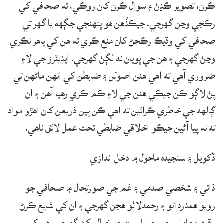
ڪرڻ، تصوير ڪڍڻ ۽ سوال ڪرڻ کان روڪي، ته صحافي کي
رڪجي وڃڻ گهرجي. جيڪڏهن هو پنهنجي جڳهه يا گهر تي
صحافي کي وڌيڪ رڪجڻ کان منع ڪري ته هن کي ٻاهر نڪري
وڃڻ گهرجي ۽ هن جي پويان نه لڳڻ گهرجي. ايڊيٽرز جي لاءِ
ضروري آهي ته اهي هنن اصولن ۽ ضابطن کي انهن ماڻهن تي
پڻ لاڳو ڪن جيڪي هنن جي لاءِ ڪم ڪري رهيا آهن ۽ ان
ڳالهه جي خاطري ڪرائين ته اهي ڪن ٻين ذريعن کان اهڙو مواد
ته نه پيا آڻين جيڪو اخلاقي ضابطي تحت عمل لائق ناهي.
ڏکويل ۽ سنجيده ماحول ۾ دخل اندازي
ذاتي ۽ شخصي صدمي ۽ غم جي صورتحال ۾ صحافي جو
رويو همدرداڻو ۽ رحمدلاڻو هجڻ گهرجي ۽ ان کي شايع ڪرڻ
وقت معاملي جي حساسيت جو خيال رکڻ گهرجي. هن کي