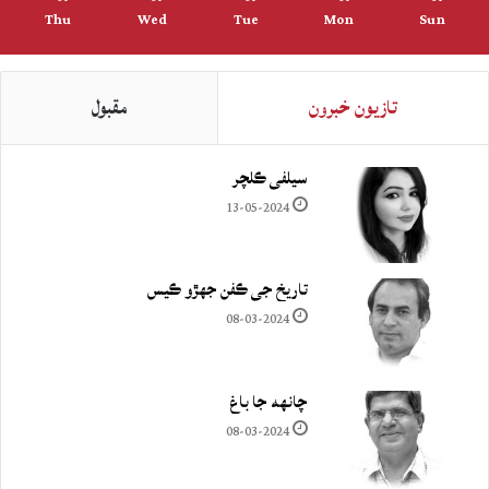
Thu
Wed
Tue
Mon
Sun
تازيون خبرون
مقبول
سيلفي ڪلچر
13-05-2024
تاريخ جي ڪفن جھڙو ڪيس
08-03-2024
چانهه جا باغ
08-03-2024