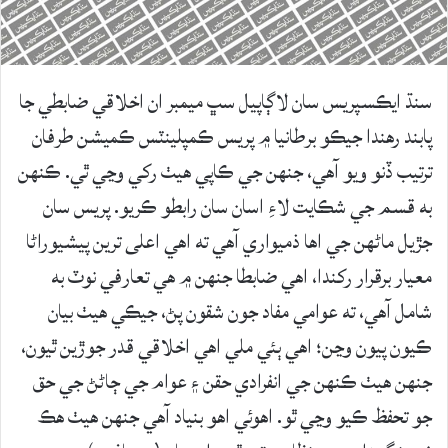
سنڌ ايڪسپريس سان لاڳاپيل سڀ ميمبر ان اخلاقي ضابطي جا
پابند رهندا جيڪو برطانيا ۾ پريس ڪمپلينٽس ڪميشن طرفان
ترتيب ڏنو ويو آهي، جنهن جي ڪاپي هيٺ رکي وڃي ٿي. ڪنهن
به قسم جي شڪايت لاءِ اسان سان رابطو ڪريو. پريس سان
جڙيل ماڻهن جي اها ذميواري آهي ته اهي اعلى ترين پيشيوراڻا
معيار برقرار رکندا، اهي ضابطا جنهن ۾ هي تعارفي نوٽ به
شامل آهي، ته عوامي مفاد جون شقون پڻ، جيڪي هيٺ بيان
ڪيون پيون وڃن؛ اهي ٻئي ملي اهي اخلاقي قدر جوڙين ٿيون،
جنهن هيٺ ڪنهن جي انفرادي حقن ۽ عوام جي ڄاڻڻ جي حق
جو تحفظ ڪيو وڃي ٿو. اهوئي اهو بنياد آهي جنهن هيٺ هڪ