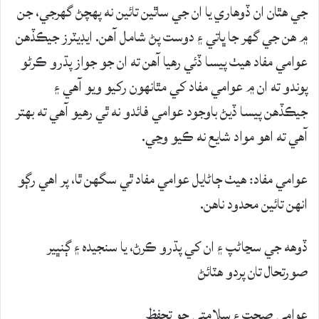
جي هٿان ان ڏوهاري يا ان جي ساٿين تائين نه پهچڻ گهرجي، جن
۾ هن جي گهر جا ڀاتي ۽ دوست پڻ شامل آهن. ايڊيٽرز جيڪڏهن
عوامي مفاد هيٺ پيسا ڏئي رهيا آهن ته ان جو جواز پڌرو ڪرڻو
پوندو ته ان ۾ عوامي مفاد کي مٿانهون رکيو ويو آهي ۽
جيڪڏهن پيسا ڏيڻ باوجود عوامي فائدو نه ٿي رهيو آهي ته بهتر
آهي ته اهو مواد شايع نه ڪيو وڃي.
عوامي مفاد: هيٺ ڄاڻايل عوامي مفاد ٿي سگهن ٿا، پر اهي رڳو
انهن تائين محدود ناهن.
ڏوهه جي سڃاڻپ ۽ ان کي پڌرو ڪرڻ، يا سنجيده ۽ ڳنڀير
صورتحال تان پردو هٽائڻ
عوامي صحت ۽ سلامتي جو تحفظ