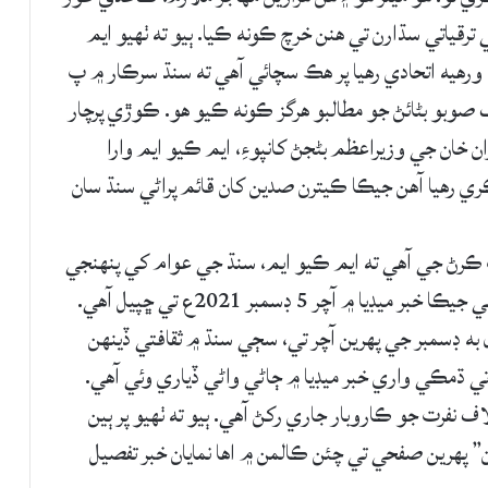
 ترقياتي سڌارن تي ھنن خرچ ڪونه ڪيا. ٻيو ته ٺھيو ايم
ورھيه اتحادي رھيا پر ھڪ سچائي آھي ته سنڌ سرڪار ۾ پ
 صوبو بڻائڻ جو مطالبو ھرگز ڪونه ڪيو ھو. ڪوڙي پرچار
 خان جي وزيراعظم بڻجڻ کانپوءِ، ايم ڪيو ايم وارا
ري رھيا آھن جيڪا ڪيترن صدين کان قائم پراڻي سنڌ سان
ڪرڻ جي آھي ته ايم ڪيو ايم، سنڌ جي عوام کي پنھنجي
شھر ڪراچيءَ ۾ نه اچڻ جي ڌمڪي 4 ڊسمبر تي ڏني جيڪا خبر ميڊيا ۾ آچر 5 ڊسمبر 2021ع تي ڇپيل آھي.
به ڊسمبر جي پھرين آچر تي، سڄي سنڌ ۾ ثقافتي ڏينھن
ي ملھائڻو ھو تنھنڪري آچر 5 ڊسمبر تي ڌمڪي واري خبر ميڊيا ۾ ڄاڻي واڻي ڏياري وئي آھي.
 نفرت جو ڪاروبار جاري رکڻ آھي. ٻيو ته ٺھيو پر ٻين
ن” پھرين صفحي تي چئن ڪالمن ۾ اھا نمايان خبر تفصيل