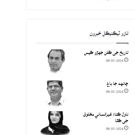
تازو ٽيڪنيڪل خبرون
تاريخ جي ڪفن جھڙو ڪيس
08-03-2024
چانهه جا باغ
08-03-2024
ناول ڪتا: غيرانساني مخلوق
جي ڪٿا
08-03-2024