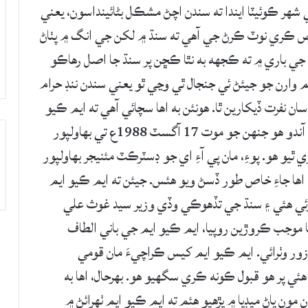
ي شھر ڪوئيٽا ايندا ته سندن اچڻ مشڪل بڻائينداسون، يعني
خاص ڪري نوٽ ڪرڻ جي آھي ته سنڌ ۾ لکن جي انگ ۾ پٺاڻ
ن جي باري ۾ ته ڪجھه به نٿا ڪڇن پر سنڌ جا اصل رھاڪو
م وارن جو جيئڻ ئي جنجال ٿي وڃي ٿو يعني سندن ننڊ حرام
ن نفرت ڏيکارين ٿا. ھونئن به اھا سچائي آھي ته ايم ڪيو
ايم جو وجود ملڪ جي سربراهه ڊڪٽيٽر ضياءُالحق آندو ھو جنھن جو موت 17 آگسٽ 1988ع تي بھاولپور
 ڪري ٿيو ھو. پوءِ، مان پي آءِ اي جو ڊسٽرڪٽ مئنيجر بھاولپور
، اھا جاءِ خاص طور ڏسڻ ويو ھئس. جيئن ته ايم ڪيو ايم
وئي ھئي ۽ سنڌ جي تڏھوڪي وڏي وزير سيد غوث علي
اپريل 1985 کان 06 اپريل 1988) ميڊيا موجب ڪروڙين روپيا، ايم ڪيو ايم جي باني الطاف
زور وٺرائي. ايم ڪيو ايم کيس ڪراچيءَ مان قومي
 پر ھو قبول ڪونه ڪري سگهيو ھو. بھرحال، اھا به
مون پاڻ ميڊيا ۾ پڙھيو ھئم ته ايم ڪيو ايم ٺھرائڻ ۾