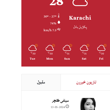
28
Karachi
30º - 27º
74%
پکڙيل بادل
7.5 km/h
30
30
31
31
30
℃
℃
℃
℃
℃
Tue
Mon
Sun
Sat
Fri
تازيون خبرون
مقبول
سيلفي ڪلچر
13-05-2024