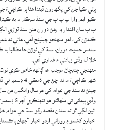
ڀرتي ڪيا جن کي پگھارون ڏيندا ھئا پر ڪراچيءَ جي
ڪيو ايم وارا پ پ پ جي سنڌ سرڪار ۾ به ڪيترا 
پ پ سان اقتدار ۾ رھڻ دوران ھنن سنڌ ٽوڙي الڳ
ڪندڙن کي، اھو منھنجو چيلينج آھي. ھاڻي ته عمران
سندس حمايت دوران، سنڌ کي ٽوڙڻ جا مطالبا به ڪ
خلاف وڏي زيادتي ۽ غداري آھي.
منھنجي ڇنڊڇاڻ موجب اھا ڳالھه خاص ڪري نوٽ 
جيئڻ ته سنڌ جي عوام کي ھر سال وانگيان ھن سال 
وڏي پيماني ت
ائين لڳي ٿو ته سندن مقصد رڳو سنڌ جي عوام خلاف
اخبارن کانسواءِ روزاني اردو اخبار “جھان پاڪستا