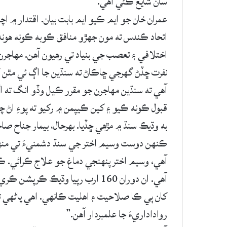
سان شايع ڪئي آھي.
عمران خان جو ايم ڪيو ايم بابت بيان. اقتدار ۾ 
اتحاد ڪندس ته مون جهڙو منافق ڪوبه ڪونه ھوندو
اختلافي ۽ تعصب جي بنياد تي رھيون آھن. مھاجر
نفرت ڇڏڻ گهرجي ڇاڪاڻ ته سنڌين جا اڳ ئي مٿن 
آھي ته سنڌين مھاجرن جو مقرر ڪيل وڏو انگ ته 
قبول ڪونه ڪيو ۽ کين ڪيپمن ۾ رکيو ته پوءِ اڻ چ
به وڌيڪ سنڌ ۾ مڙھي ڇڏيا. بھرحال، بيمار جناح 
ڪنھن دوست وسيم اختر جي سنڌ دشمنيءَ تي من
آھي، وسيم اختر پنھنجي دماغ جو علاج ڪرائي. ڪر
آھي. ان دوران 160 ارب رپيا وڌيڪ
کان ٻي ڪا صلاحيت ۽ اھليت ڪانھي. اھي پاڻھي تب
رواداداريءَ جا علمبردار آھن.”