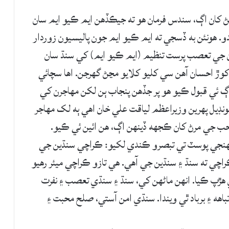
اچڻ کان اڳ، سندس فرمان ھو ته جيڪڏھن ايم ڪيو ايم سان
. ھونئن به ڏسجي ته ايم ڪيو ايم جون پاليسيون زوردار
ن جي تعصب پرست تنظيم (ايم ڪيو ايم) کي سنڌ سان
کوڙ احسان آھن سي کليو کلايو مڃڻ گهرجن. اھا سچائي
اڳ ئي قبول ڪيو ھو پر جڏھن پنجاب ٻن لکن مھاجرن کي
ونڊيل پھرين وزيراعظم لياقت علي خان اھي ٻه لک مھاجر
صاحب جي مرڻ کان ڪجھه ڏينھن اڳ، ھن ائين ئي ڪيو.
ھنجي پوسٽ تي تبصرو ڪندي لکيو: ڪراچي سنڌين جي
اچي ته سنڌ ۽ سنڌين جي آھي. ھي تازو ڪراچي ميئر رھيو
 ڪرپشن ڪري ھڙپ ڪيا. انھن ماڻھن کي، سنڌ ۽ سنڌي تعصب ۽ نفرت
اهه ۽ برباد ٿي ويندا. سنڌي امن آستي، صلح محبت ۽