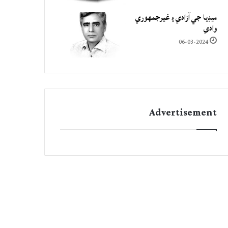
ميڊيا جي آزادي ۽ غيرجمھوري
وادي
06-03-2024
Advertisement