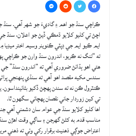
Messenger
Reddit
Twitter
Facebook
ڪراچي سنڌ جو اھم ۽ گاديءَ جو شھر آھي. سنڌ ج
اچڻ تي کليو کلايو ڌمڪي ڏيڻ جو اعلان، سنڌ جي 
ايم ڪيو ايم جي ڊپٽي ڪنوينر وسيم اختر ميڊيا 
ته “تنگ نه ڪريو، اندرون سنڌ وارن جو ڪراچي
ھتي اھو ٻڌائڻ ضروري آھي ته “اندرون سنڌ” جي 
سندس مکيه مقصد اھو آھي ته سنڌي پنھنجي پراڻي ۽
ڪنٽرول ڪن نه ته سندن پھچڻ ڏکيو بڻائينداسون.
تي کين زوردار جاني نقصان پھچائي سگهون ٿا.
اھا کليو کلايو سنڌ جي عوام سان دشمني آھي جنھ
مناسب قدم به کڻڻ گهرجن ۽ ساڳي وقت اھڙن سنڌ
اعتراض جوڳي ذھنيت برقرار رکي وئي ته ذھني مري