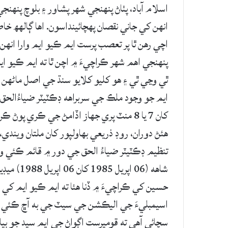
اسلام آباد، پٺاڻ پنھنجي شھر پشاور ۽ بلوچ پنھنج
انھن کي جاني نقصان پھچائينداسون. اھا ڳالهھ 
اچي رھن ٿا پر تعصب پرست ايم ڪيو ايم وارا انھ
پنھنجي اھم شھر ڪراچيءَ ۾ اچن ٿا ته ايم ڪيو اي
ٿي وڃي ٿي ۽ ھو کليو کلايو سنڌ جي اصل ماڻھن سا
کان 7 يا 8 منٽ پري جھاز اڏامڻ جي ڪري پوڻ
ھئڻ دوران، روڊ ذريعي بھاولپور کان ملتان ويندي
تنظيم ڊڪٽيٽر ضياءُ الحق جي دور ۾ قائم ڪئي 
شاهه (06 
حسين کي ڪراچيءَ ۾ ڏنا ھئا ته ايم ڪيو ايم کي 
اسيمبليءَ جي اليڪشن جي سيٽ جي به آڇ ڪئي ھئي
سچائي آھي ته قومپرست اڳواڻ جي ايم سيد جو بيان 