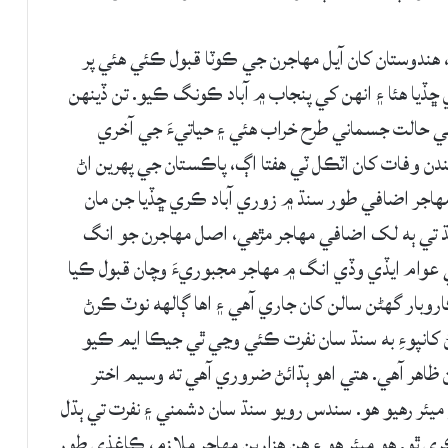
ھندوستان کان آيل مھاجرن جي ڪوٽا قبول ڪئي ھئي پر
ڏيا ھئا ۽ انھن کي پنجاب ۾ آباد ڪونگ ڪيو. تن ڏينھن
ي حالت جسماني طرح خراب ھئي ۽ حياتيءَ جي آخري
دن وفات کان اٽڪل ٽي ھفتا اڳ، پاڪستان جي پھرين اڻ
ھاجر اضافي طور سنڌ ۾ زوري آباد ڪري ڇڏيا جن مان
نڌ تي ٻه لک اضافي مھاجر مڙھي، اصل مھاجرن جو انگ
جي عوام ايڏي وڏي انگ ۾ مھاجر مجبوريءَ وچان قبول ڪيا
روبار گهڻن سالن کان جاري آھي ۽ اھا ڳالھه نوٽ ڪرڻ
ن جي بڻجڻ کي 74ورھيه گذرڻ کانپوءِ به سنڌ سان نفرت ڪئي وڃي ٿي جيڪا ايم ڪيو
 ظاھر آھي. ھتي اھو ٻڌائڻ ضروري آھي ته وسيم اختر
ر رھيو ھو. سندس رويو سنڌ سان دشمني ۽ نفرت تي ٻڌل
 ڪري ٿو. ھو ميئر ھو ۽ ھن ھزارين مھاجر ملازم، ڪاغذي طور