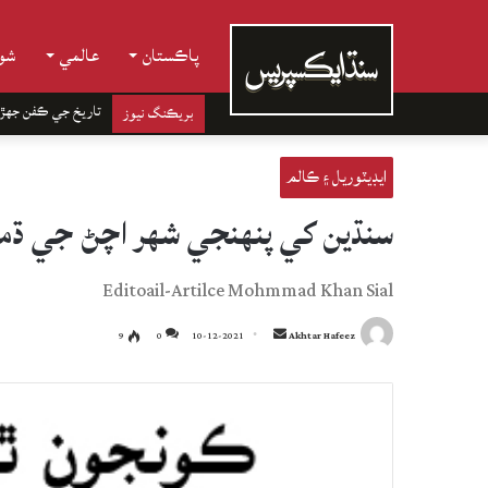
پاڪستان
عالمي
شوب
تاريخ جي ڪفن جھڙ
بريڪنگ نيوز
ايڊيٽوريل ۽ ڪالم
سنڌين کي پنھنجي شھر اچڻ جي ڌ
Editoail-Artilce Mohmmad Khan Sial
Send
9
0
10-12-2021
Akhtar Hafeez
an
email