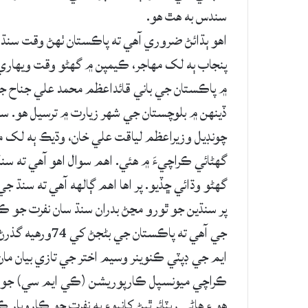
سندس به ھٿ ھو.
اھو ٻڌائڻ ضروري آھي ته پاڪستان ٺھڻ وقت سنڌ، 
پنجاب ٻه لک مھاجر، ڪيمپن ۾ گهڻو وقت ويھاري ڇ
۾ پاڪستان جي باني قائداعظم محمد علي جناح ج
ڏينھن ۾ بلوچستان جي شھر زيارت ۾ ترسيل ھو. سن
چونڊيل وزيراعظم لياقت علي خان، وڌيڪ ٻه لک م
گهڻائي ڪراچيءَ ۾ ھئي. اھم سوال اھو آھي ته س
گهڻو وڌائي ڇڏيو. پر اھا اھم ڳالھه آھي ته سنڌ 
پر سنڌين جو ٿورو مڃڻ بدران سنڌ سان نفرت جو ڪا
جي آھي ته پاڪستا
ايم جي ڊپٽي ڪنوينر وسيم اختر جي تازي بيان مان
ڪراچي ميونسپل ڪارپوريشن (ڪي ايم سي) جو ميئ
ھو ۽ ھاڻي ريٽائر ٿيڻ کانپوءِ به نفرت جو ڪاروبار