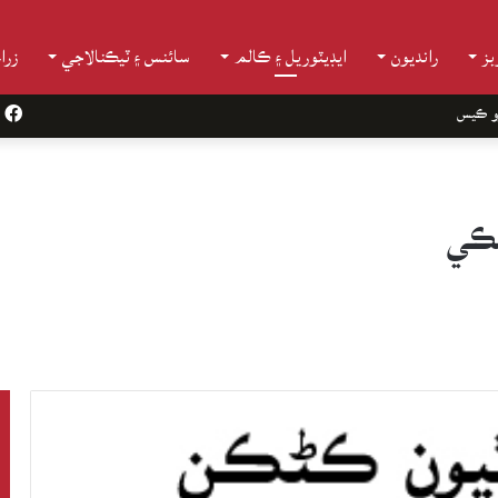
ز
رانديون
ايڊيٽوريل ۽ ڪالم
سائنس ۽ ٽيڪنالاجي
زرا
و ڪيس
k
مڪي