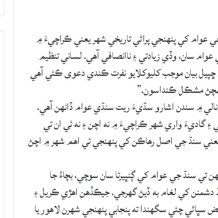
ي عوام کي پنھنجي پراڻي تاريخي شھر يعني ڪراچيءَ ۾
عوام سان، وڏي زيادتي ۽ ناانصافي آھي. لساني تنظيم
۾ ڇپيل بيان موجب کليوکلايو نفرت ڪندي دعوى ڪئي آھي
 پھچڻ مشڪل ڪنداسون.”
نالي ۾ سندن اشارو سڌيءَ ريت سنڌي عوام ڏانھن آھي.
 گاديءَ واري شھر ڪراچيءَ ۾ نه اچن ۽ نه ئي ان تي
 يعني سنڌ جي اصل رھاڪن کي پنھنجي ئي اھم شھر ۾ اچڻ
ن تي سنڌ جي عوام کي ڳنڀيرتا سان سوچي، بچاءُ جا
 دشمنن کي لغام به ڏيڻ گهرجي. جيڪڏھن اھڙي ڪريل ۽
ض سڀاڻي چئي سگهندا ته پنجابي پنھنجي شھرن لاھور يا