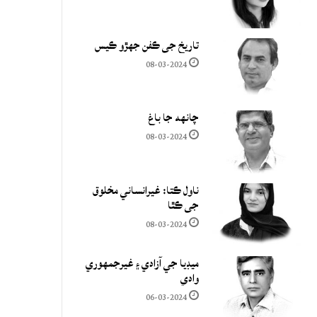
تاريخ جي ڪفن جھڙو ڪيس
08-03-2024
چانهه جا باغ
08-03-2024
ناول ڪتا: غيرانساني مخلوق
جي ڪٿا
08-03-2024
ميڊيا جي آزادي ۽ غيرجمھوري
وادي
06-03-2024