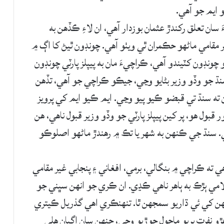
 ايم جو آهي.
سان تعلق رکندڙ عثمان بوزدار آهي، ان لاءِ ڪڏهن به
 مقامي ماڻهو حڪمران ٿي ويٺو آهي. چونڊون ٿيڻ کا اڳ ۾
ونڊون کٽيندو آهي، ڪراچيءَ مان به پيپلز پارٽي چونڊون
 جو وڏو وزير بڻايو وڃي، جيڪو ڪراچي جو آهي، تڏهن
 ته سنڌ تي قبضو ڪيو پيو وڃي. ايم ڪيو ايم کي پرويز
ول هو، پر کين پيپلز پارٽي جو وڏو وزير قبول ناهي، هن
آهي. سنڌ جي ڪنهن به شهر يا تڪ ۾ رهندڙ ماڻهو اصلوڪو
ي ته ڪراچي ۾ بنگالي، برمي، افغاني ۽ پنجابي غير مقامي
امي ٻڙڪ به ٻاهر ناهي ڪڍي. ان ڪري جو انهن سڀني جو
ن کي ئي ڌاريو سمجهن ٿا. تنهنڪري اهي گذريل ڪيتري
 نفرت ڀريو ماحول جوڙيو وڃي، جنهن سان اڳيان هلي