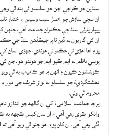
سنڌين جو ڪراچي اچڻ جو سلسلو ئي بند ٿي وڃي.
ان سڄي سازش جو اصل سبب وسيلن ۽ اختيار تائين رس
پيپلز پارٽي سنڌ جي حڪمران جماعت آهي، جنهن کي
ان کي گاريون به ڏين ٿا پر جيڪڏهن سنڌ جي حڪم
پوءِ اها اهڙي ئي حڪمراني هوندي، جهڙي اسان کي
يوسي ناظم به ايم ڪيو ايم جو هوندو هو. جن کي
ڪوششون ڪيون ۽ انهن ۾ هو ڪامياب به ٿي ويو پر 
دهشتگرديءَ جو سلسلو به نواز شريف جي دور ۾ 
محروم ٿي وئي.
پر ڇا جماعت اسلاميءَ کي ان ڳالهه جو اندازو نا
وائکو ڪري رهي آهي ۽ ان سان کيس ڪجهه به ڪونه
ڏئي رهي آهي. ان کان پوءِ اهو چٽو ٿي ويو آهي ته 