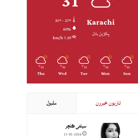
31
Karachi
31º - 27º
60%
پکڙيل بادل
7.29 km/h
31
31
31
31
31
℃
℃
℃
℃
℃
Thu
Wed
Tue
Mon
Sun
تازيون خبرون
مقبول
سيلفي ڪلچر
13-05-2024