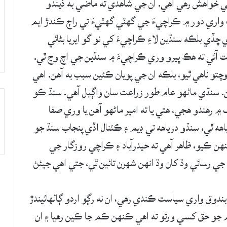
 خواهش رهي آهي. ان جي شاهدي ته ماضي به ڏيندو
رف واري دور ۾ ڪراچيءَ جي گهٽي گهٽيءَ تي راڄ ڪندڙ ايم
ي بلڪه سنڌين لاءِ ڪراچيءَ کي نو گو ايريا بڻائي
مت آئي ته هڪ ڀيرو وري ڪراچيءَ ۾ سنڌين جي اچ وڃ ٿي.
تو ناهي ٿيو، بلڪه ان جي پويان ڪئين سبب به آهن. اهي
ن. سنڌي ماڻهو عام طور زراعت سان واڳيل آهي. سنڌ ڪو
رهندو هجي، هتي يا ته امير ماڻهو آهن يا وري صفا
هه ٿي، سنڌو درياهه تي ڊيم ۽ ڪئنال اڏي پنجاب سنڌ جو
هن ڪيو، ظاهر آهي ته حيدرآباد ۽ ڪراچي روزگار جي
ي رسائي وڌ کان وڌ انهن شهرن تائين ٿي، جتي اهي جيئڻ
ندوق واري سياست ڪندي رهي، ان نه رڳو اردو ڳالهائيندڙ
ليم جو حق کسي ورتو ته اهي ڪنهن ڪم جا ڪين رهيا ۽ ان