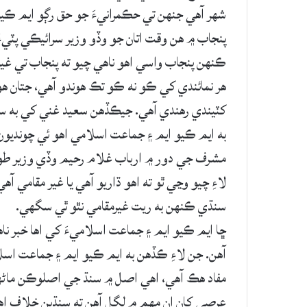
شهر آهي جنهن تي حڪمرانيءَ جو حق رڳو ايم ڪيو
پنجاب ۾ هن وقت اتان جو وڏو وزير سرائيڪي پٽيءَ 
ڪنهن پنجاب واسي اهو ناهي چيو ته پنجاب تي غير
هر نمائندي کي ڪو نه ڪو تڪ هوندو آهي، جتان هو چ
کٽيندي رهندي آهي. جيڪڏهن سعيد غني کي به سنڌ
به ايم ڪيو ايم ۽ جماعت اسلامي اهو ئي چونديون
مشرف جي دور ۾ ارباب غلام رحيم وڏي وزير طور قب
لاءِ چيو وڃي ٿو ته اهو ڌاريو آهي يا غير مقامي 
سنڌي ڪنهن به ريت غيرمقامي نٿو ٿي سگهي.
ڇا ايم ڪيو ايم ۽ جماعت اسلاميءَ کي اها خبر ناه
آهن. جن لاءِ ڪڏهن به ايم ڪيو ايم ۽ جماعت اسل
مفاد هڪ آهي، اهي اصل ۾ سنڌ جي اصلوڪن ماڻه
عرصي کان ان مهم ۾ لڳل آهن ته سنڌين خلاف اهڙو