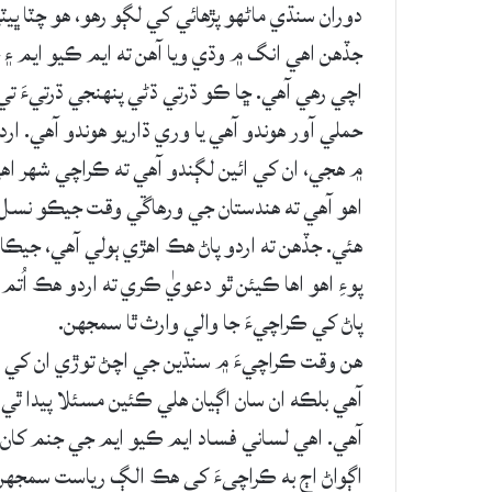
دوران سنڌي ماڻهو پڙهائي کي لڳو رهو، هو چٽا ڀيٽ
جڏهن اهي انگ ۾ وڌي ويا آهن ته ايم ڪيو ايم 
اچي رهي آهي. ڇا ڪو ڌرتي ڌڻي پنهنجي ڌرتيءَ 
حملي آور هوندو آهي يا وري ڌاريو هوندو آهي. ارد
۾ هجي، ان کي ائين لڳندو آهي ته ڪراچي شهر اهي 
اهو آهي ته هندستان جي ورهاڱي وقت جيڪو نسل يو
هئي. جڏهن ته اردو پاڻ هڪ اهڙي ٻولي آهي، جيڪا
پوءِ اهو اها ڪيئن ٿو دعويٰ ڪري ته اردو هڪ اُتم 
پاڻ کي ڪراچيءَ جا والي وارث ٿا سمجهن.
هن وقت ڪراچيءَ ۾ سنڌين جي اچڻ توڙي ان کي قبض
آهي بلڪه ان سان اڳيان هلي ڪئين مسئلا پيدا ٿ
آهي. اهي لساني فساد ايم ڪيو ايم جي جنم کان پوء
اڳواڻ اڄ به ڪراچيءَ کي هڪ الڳ رياست سمجهن ٿ