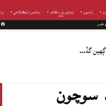
ز
رانديون
ايڊيٽوريل ۽ ڪالم
سائنس ۽ ٽيڪنالاجي
زرا
و ڪيس
k
اڳهين گڏ…