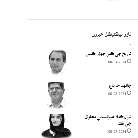
تازو ٽيڪنيڪل خبرون
تاريخ جي ڪفن جھڙو ڪيس
08-03-2024
چانهه جا باغ
08-03-2024
ناول ڪتا: غيرانساني مخلوق
جي ڪٿا
08-03-2024