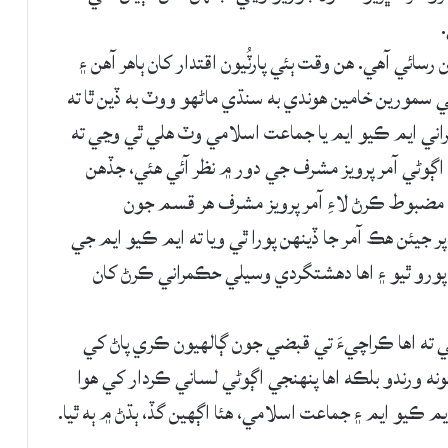
ائي آهي. هن وقت ٻئي پارٽُيون اقتدار کان ٻاهر آهن ۽
 سمورين خامين هوندي به سنڌي ماڻهو ووٽ به ڏين ٿا ته
راني ايم ڪيو ايم يا جماعت اسلامي وٽ هلي ٿي وڃي ته
 اڳوڻي آمر پرويز مشرف جي دور ۾ نظر آئي هئي، جڏهن
 مضبوط ڪرڻ لاءِ آمر پرويز مشرف هر قسم جون
جيئن هڪ آمر جا ڏينهن پورا ٿي ويا ته ايم ڪيو ايم جي
پورو ٿيو ۽ اها دهشتگردي وسيلي حڪمراني ڪرڻ کان
هي ته اها ڪراچيءَ تي قبضي جون ڳالهيون ڪري پاڻ کي
 ورندو بلڪه اها پنهنجي اڳوڻي لساني ڪردار کي هوا
ايم ڪيو ايم ۽ جماعت اسلامي، هئا اڳهين گڏ، ٻڌڻ ۾ ٻه ٿيا.