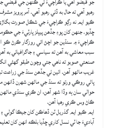
جو قبضو آهي يا ڪراچيءَ تي ڪنهن جي قبضي جي
رهيو آهي ته حال به ڏئي رهيو آهي. آمر پرويز مش
ڪيو ايم نه رڳو ڪراچيءَ جي شڪل صورت بگاڙي ڇڏ
ڇڏيو. جنهن کان پوءِ جڏهن پيپلز پارٽيءَ جي حڪو
ڪراچيءَ ۾ سنڌين جو اچڻ اتي روزگار ڪرڻ ڪو اوچ
سبب معاشي به آهن ته سياسي ۽ جاگرافيائي به آه
صنعتي صوبو ته ناهي جتي وچون طبقو گهڻي انگ ۾ 
غريب ماڻهو آهن. ائين ئي جڏهن سنڌ جي زراعت تبا
پاڻي روڪي ورتو ته سنڌ جي ماڻهن شهرن ڏانهن من
حوالي سان ٻه وڏا شهر آهن، ان ڪري سنڌي ماڻهن ج
ڪاڻ وس ڪري رهيا آهن.
ايم ڪيو ايم گذريل ٽن ڏهاڪن کان جيڪا گولي ۽ ب
آباديءَ جا ٽي نسل کاري ڇڏيا بلڪه انهن کان تع