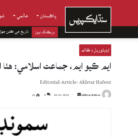
پاڪستان
عالمي
شوب
تاريخ جي ڪفن جھڙ
بريڪنگ نيوز
ايڊيٽوريل ۽ ڪالم
ايم ڪيو ايم، جماعت اسلامي: هئا 
Editorial-Article- Akhtar Hafeez
Send
22
0
06-01-2022
Akhtar Hafeez
an
email