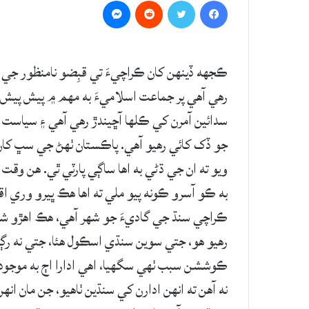
Messenger
Reddit
Twitter
Facebook
ڪجهه ڏينهن کان ڪراچيءَ تي قبِضو نامنظور جي م
رهي آهي پر جماعت اسلاميءَ به مهم ۾ پيش پيش 
سدائين آمرن کي ڪلها آڇيندڙ رهي آهي ۽ سياست 
جو ڏک کائي رهيو آهي. پاڪستان ٺهڻ جي سڀ کان و
ويو ته ان جي ڌڻي به اها ساڳي پارٽي ٿي. هن وقت 
به ڪو آسرو ڪونه پيو ملي ته اها هڪ ڀيرو وري 
ڪراچي سنڌ جي گاديءَ جو شهر آهي، هڪ اهڙو ش
رهيو هو، جتي سوين سنڌي اسڪول هئا، جتي نه رڳو 
ڪوششن سبب ٺهي سگهيا، اهي ادارا اڄ به موجود آه
نه آهن ته انهن ادارن کي سنڌين ٺاهيو، جن مان ا