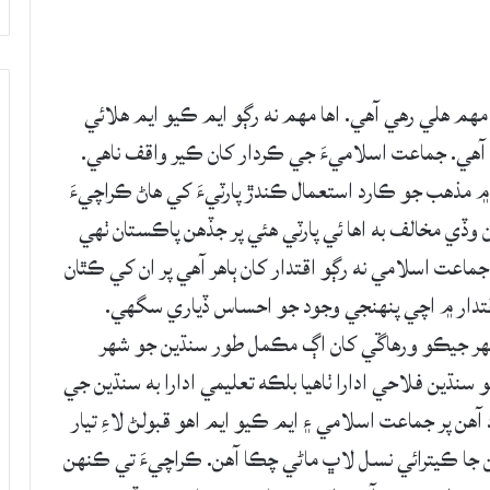
هم هلي رهي آهي. اها مهم نه رڳو ايم ڪيو ايم هلائي
آهي. جماعت اسلاميءَ جي ڪردار کان ڪير واقف ناهي.
۾ مذهب جو ڪارد استعمال ڪندڙ پارٽيءَ کي هاڻ ڪراچيءَ
ڏي مخالف به اها ئي پارٽي هئي پر جڏهن پاڪستان ٺهي
جماعت اسلامي نه رڳو اقتدار کان ٻاهر آهي پر ان کي ڪٿان
اقتدار ۾ اچي پنهنجي وجود جو احساس ڏياري سگهي.
هر جيڪو ورهاڱي کان اڳ مڪمل طور سنڌين جو شهر
سنڌين فلاحي ادارا ٺاهيا بلڪه تعليمي ادارا به سنڌين جي
ن پر جماعت اسلامي ۽ ايم ڪيو ايم اهو قبولڻ لاءِ تيار
نهن جا ڪيترائي نسل لاڀ ماڻي چڪا آهن. ڪراچيءَ تي ڪنهن