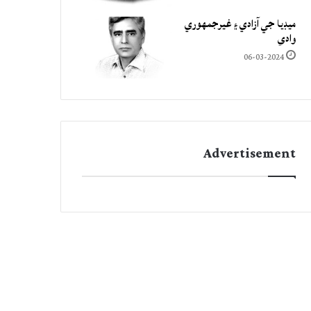
ميڊيا جي آزادي ۽ غيرجمھوري
وادي
06-03-2024
Advertisement