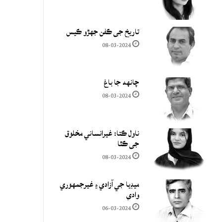
تاريخ جي ڪفن جھڙو ڪيس
08-03-2024
چانهه جا باغ
08-03-2024
ناول ڪتا: غيرانساني مخلوق
جي ڪٿا
08-03-2024
ميڊيا جي آزادي ۽ غيرجمھوري
وادي
06-03-2024