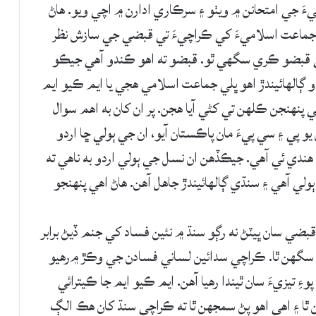
يءَ جي امتحانن ۾ ويٺو ۽ سرڪاري ادارن ۾ اچي ويو. هاڻ
۽ جماعت اسلاميءَ کي ڪراچيءَ تي قبضي جي سازش نظر
تي قبضو ڪري سگهي ٿو. قبضو ته اهو ڪندو آهي جيڪو
و ڳالهائيندڙ اهو ڀلي جماعت اسلامي هجي يا ايم ڪيو ايم
پنهنجن ڪلهن تي کڻي آيا هجن. پر ان کان به اهم سوال
 پي ۽ سي پيءَ مان پاڪستان آيو، ان جي ٻولي ڇا اردو
 هندي ئي آهي. جيڪڏهن ان نسل جي ٻولي اردو به ناهي ته
ٻولي آهي ۽ سنڌي ڳالهائيندڙ جاهل آهن. هاڻ اهي پنهنجو
ي سان ڀيٽڻ نه رڳو سنڌ ۾ نئين فساد کي جنم ڏيڻ برابر
ي سگهن ٿا. ڪراچي سدائين لساني فسادن جي وڪڙ ۾رهيو
ِ تيزيءَ سان ٿيندا رهيا آهن. ايم ڪيو ايم جا ڪيترائي
ا ۽ اهي اهو پڻ سمجهن ٿا ته ڪراچي سنڌ کان هڪ الڳ