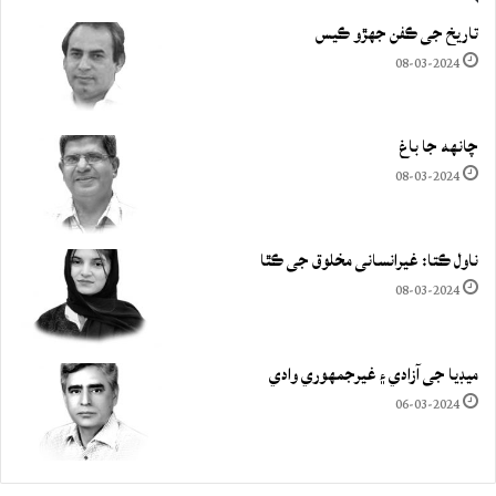
تاريخ جي ڪفن جھڙو ڪيس
08-03-2024
چانهه جا باغ
08-03-2024
ناول ڪتا: غيرانساني مخلوق جي ڪٿا
08-03-2024
ميڊيا جي آزادي ۽ غيرجمھوري وادي
06-03-2024