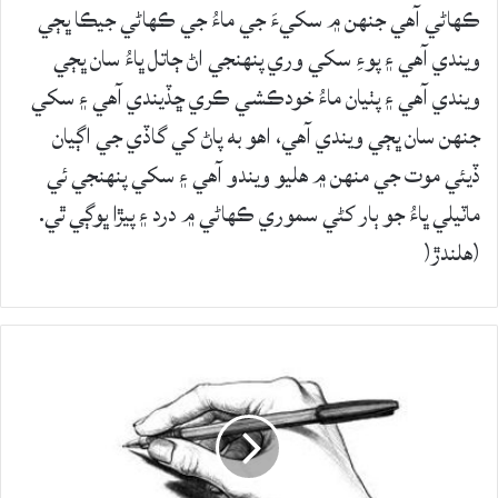
ڪهاڻي آهي جنهن ۾ سکيءَ جي ماءُ جي ڪهاڻي جيڪا ڀڄي
ويندي آهي ۽ پوءِ سکي وري پنهنجي اڻ ڄاتل ڀاءُ سان ڀڄي
ويندي آهي ۽ پٺيان ماءُ خودڪشي ڪري ڇڏيندي آهي ۽ سکي
جنهن سان ڀڄي ويندي آهي، اهو به پاڻ کي گاڏي جي اڳيان
ڏيئي موت جي منهن ۾ هليو ويندو آهي ۽ سکي پنهنجي ئي
ماٽيلي ڀاءُ جو ٻار کڻي سموري ڪهاڻي ۾ درد ۽ پيڙا ڀوڳي ٿي.
(هلندڙ(