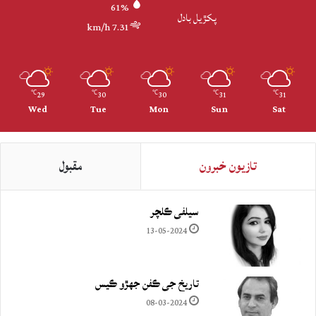
61%
پکڙيل بادل
7.31 km/h
29
30
30
31
31
℃
℃
℃
℃
℃
Wed
Tue
Mon
Sun
Sat
تازيون خبرون
مقبول
سيلفي ڪلچر
13-05-2024
تاريخ جي ڪفن جھڙو ڪيس
08-03-2024