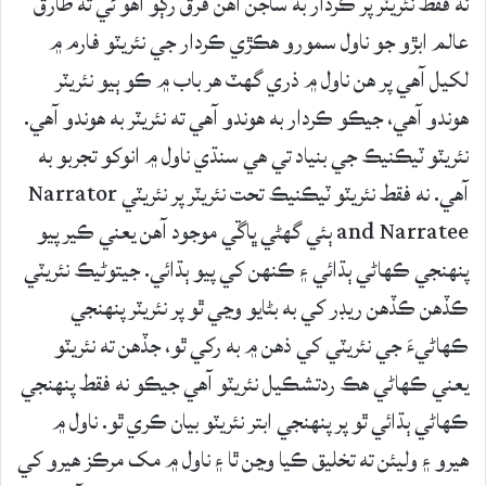
نه فقط نئريٽر پر ڪردار به ساجن آهن فرق رڳو اهو ئي ته طارق
عالم ابڙو جو ناول سمورو هڪڙي ڪردار جي نئريٽو فارم ۾
لکيل آهي پر هن ناول ۾ ذري گهٽ هر باب ۾ ڪو ٻيو نئريٽر
هوندو آهي، جيڪو ڪردار به هوندو آهي ته نئريٽر به هوندو آهي.
نئريٽو ٽيڪنيڪ جي بنياد تي هي سنڌي ناول ۾ انوکو تجربو به
آهي. نه فقط نئريٽو ٽيڪنيڪ تحت نئريٽر پر نئريٽي Narrator
and Narratee ٻئي گهڻي ڀاڱي موجود آهن يعني ڪير پيو
پنهنجي ڪهاڻي ٻڌائي ۽ ڪنهن کي پيو ٻڌائي. جيتوڻيڪ نئريٽي
ڪڏهن ڪڏهن ريڊر کي به بڻايو وڃي ٿو پر نئريٽر پنهنجي
ڪهاڻيءَ جي نئريٽي کي ذهن ۾ به رکي ٿو، جڏهن ته نئريٽو
يعني ڪهاڻي هڪ ردتشڪيل نئريٽو آهي جيڪو نه فقط پنهنجي
ڪهاڻي ٻڌائي ٿو پر پنهنجي ابتر نئريٽو بيان ڪري ٿو. ناول ۾
هيرو ۽ وليئن ته تخليق ڪيا وڃن ٿا ۽ ناول ۾ مک مرڪز هيرو کي