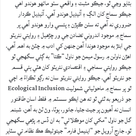
بڻايو وڃي ٿو، جيڪو مثبت ۽ واقعي سٺو ماڻهو هوندو آهي
جيڪو سماج کان الڳ ۽ آئيڊيل هوندو آهي. آئيڊيل ڪردار
ضروري نه آهي ته سٺن ڪپڙن ۽ پئسي وارو هوندو آهي پر
سماج ۾ موجود اندروني تضادن جي ور چڙهيل ۽ روايتي نئريٽو
جي ابتڙ به موجود هوندا آهن جنهن کي ادب ۾ چٽڻ به اهم آهي.
اهڙن ناولن ۾ رسول ميمڻ جو ناول “ڪتا” به ڳڻي سگهجي ٿو
جيڪو روايتي سماجي ۽ اقتصادي نئريٽو کان هٽي ٻئي قسم
جو نئريٽو آهي. جيڪو روايتي نئريٽو سان نه رڳو ٽڪراءُ ۾ اچي
ٿو پر سماج ۾ ماحولياتي شموليت Ecological Inclusion
جو ذريعو به ٿئي ٿو ته هن ايڪو سسٽم ۾ فقط اسان طاقتور
انسان نه آهيون پر جيت جڻيا، جانور، ٻوٽا، وڻ ٽڻ به آهن. شبنم
گل جو ناول “مکي کان موڪلاڻي” به ان ڏس ۾ پڙهي سگهجي
ٿو. جارج آرويل جو “اينيمل فارم” جيتوڻيڪ هڪ نظام تي سٽاير