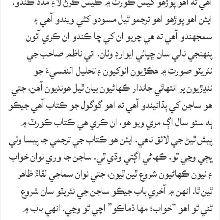
آهي ته اهو پوڙهو کيس ڪورٽ ۾ ڪيس ڪرڻ لاءِ مدد ڪندو.
ايئن اهو پوڙهو اهو ترجمو ٿيل مسودو کڻي ويندو آهي ۽
سمجهندو آهي ته هي چريو ان کي ڇا ڪندو ان ڪري آئون
پنهنجي نالي سان ڇپائي ايوارڊ وٺان. اتي ناظم صاحب جي
نئريٽو صورت ۾ هڪڙيون انوکيون ۽ تحليل النفسيءَ جو
ننڍڙيون پر انتهائي جاندار ڪهاڻيون بيان ٿيل هونديون آهن، جتي
هو ساجن کي ٻڌائيندو آهي ته اهو گوگول جو ڪتاب آهي جيڪو
ٻه سئو سال اڳ مري ويو هو، ان ڪري هي ڪتاب ڪورٽ ۾
پيش ٿيڻ جي لائق ناهي. ايئن هو ڪتاب جي ترجمي جا پيسا وٺي
ڀڄي وڃي ٿو. ڪهاڻي اڳتي وڌي ٿي. ساجن جا وري نوان خواب
۽ نيون ڪهاڻيون شروع ٿين ٿيون، جتي نوان سماجي لقاءُ ظاهر
ٿين ٿا. انهن ۾ آخري باب جيڪو ساجن جي نئريٽو سان شروع
ٿئي ٿو اهو “خواب؛ مها ڌماڪو” اچي ٿو وڃي. انهي باب ۾