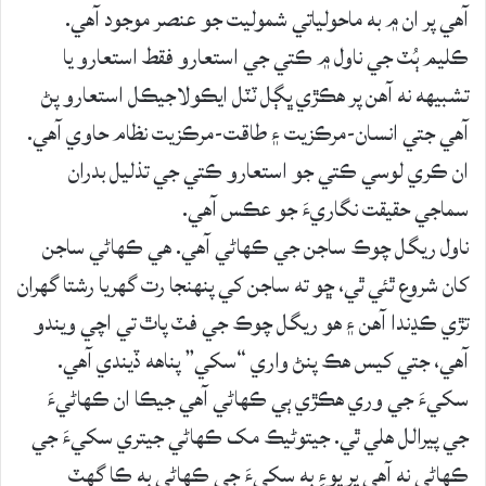
آهي پر ان ۾ به ماحولياتي شموليت جو عنصر موجود آهي.
ڪليم ٻُٽ جي ناول ۾ ڪتي جي استعارو فقط استعارو يا
تشبيهه نه آهن پر هڪڙي ڀڳل ٽٽل ايڪولاجيڪل استعارو پڻ
آهي جتي انسان-مرڪزيت ۽ طاقت-مرڪزيت نظام حاوي آهي.
ان ڪري لوسي ڪتي جو استعارو ڪتي جي تذليل بدران
سماجي حقيقت نگاريءَ جو عڪس آهي.
ناول ريگل چوڪ ساجن جي ڪهاڻي آهي. هي ڪهاڻي ساجن
کان شروع ٿئي ٿي، ڇو ته ساجن کي پنهنجا رت گهريا رشتا گهران
تڙي ڪڍندا آهن ۽ هو ريگل چوڪ جي فٽ پاٿ تي اچي ويندو
آهي، جتي کيس هڪ پنڻ واري “سکي” پناهه ڏيندي آهي.
سکيءَ جي وري هڪڙي ٻي ڪهاڻي آهي جيڪا ان ڪهاڻيءَ
جي پيرالل هلي ٿي. جيتوڻيڪ مک ڪهاڻي جيتري سکيءَ جي
ڪهاڻي نه آهي پر پوءِ به سکيءَ جي ڪهاڻي به ڪا گهٽ