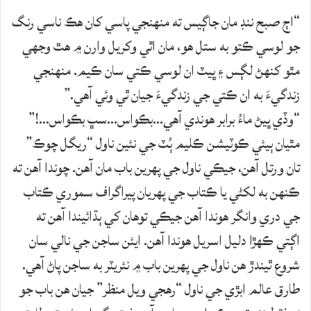
“اڄ صبح ننڊ مان جاڳيس ته منهنجي پاسي کان هڪ ناسي رنگ
جو لوسي ڪتو به ستل هو، مان اٿي وکريل وارن ۾ هٿ وجهي
مٿو کنهڻ لڳس ۽ ڀيٽ ان لوسي ڪتي سان ڪيم. منهنجي
زندگيءَ به ان ڪتي جي زندگيءَ جيان ٿي وئي آهي.”
“وڏي ڀيڻ ماءُ برابر هوندي آهي…بڪواس…سڀ بڪواس…!”
مٿيان ٻيئي ڪوٽيشن ڪليم ٻُٽ جي نئين ناول “ريگل چوڪ”
تان ورتل آهن، جيڪي ناول جي پهرين باب مان آهن. چوندا آهن ته
ڪنهن به لکڻي يا ڪتاب جي پهريان پيراگراف سموري ڪتاب
جي دري وانگر هوندا آهن جيڪي توهان کي ٻڌائيندا آهن ته
اڳتي ڪهڙا دليل اسريل هوندا آهن. ايئن ساجن جي نالي سان
شروع ٿيندڙ هن ناول جي پهرين باب ۾ نئريٽر به ساجن پاڻ آهي.
طارق عالم ابڙي جي ناول “رهجي ويل منظر” جيان هن باب جو