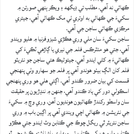
ڪهاڻي نه آهي. مطلب تي ڊيگهه ۽ ويڪر ٻنهي صورتن ۾
سکيءَ جي ڪهاڻي به اوتري ئي مک ڪهاڻي آهي، جيتري
مرڪزي ڪهاڻي ساجن جي آهي.
ساجن سکيءَ سان ملي وري هڪڙي شيزوفرنيا ۾ هليو ويندو
آهي، جتي هو مئٽرڪس فلم جي نيري يا ڳاڙهي ٽڪيءَ کي
ڪهاڻيءَ ۾ کڻي ايندو آهي. جيتوڻيڪ هتي ساجن جو نئريٽو
فلم کان الڳ بيٺو هوندو آهي پر فلم جو سهارو وٺي پنهنجي
قسمت کي بيان ضرور ڪندو آهي. اڳتي هلي هو وري پنهنجي
اسڪولي دور کي ياد ڪندو آهي، جنهن ۾ ننڍڙيون پر حقيقت
سان واسطو رکندڙ ڪهاڻيون هونديون آهن. وري وچ ۾ سکيءَ
جي نئريشن ۾ ڪهاڻي اچي ويندي آهي پر اڳين باب ۾ وري
ساجن نئريٽر ٿي ريگل چوڪ جي ڪتابن وٽ ايندو جتي هڪڙو
ڪتابن وارو هن کي ڪتابن تي ويهاري پاڻ ناشتو ڪرڻ وڃي ٿو