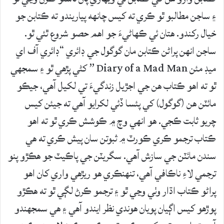
۽ ساجن مطالبو ٿو ڪري ته کيس چانهه پياريندو ته ڪتابن جو
خيال رکندو. هتان ئي ڪهاڻيءَ جو اهم حصو شروع ٿئي ٿو.
ساجن انهن پراڻن ڪتابن مان گوگول جي ڊائري “ڊائري آف اي
ميڊ مئن Diary of a Mad Man ” کڻي پڙهي ٿو ۽ سمجهي
ٿو ته اهو ڪتاب هن جي اجڙيل زندگيءَ تي لکيل آهي، جيڪو
مائٽن هن (گوگول) کي پئسا ڏئي لکرايو آهي ته جيئن کيس
چريو ثابت ڪجي. هو انهي وچ ۾ ڪوشش ڪري ٿو ته اهو
ڪتاب ترجمو ڪري ڪورٽ ۾ ثبوتن سان پيش ڪري ته هي
سندن مائٽن جي سازش آهي. سگريٽن جي پاڪيٽ جو هڪڙو پنو
ترجمي لاءِ ناڪافي آهي، تنهنڪري هو ريڙهي واري کان اهو
پراڻو ڪتاب اڌار وٺي وڃي ٿو ۽ ترجمو ڪرڻ لڳي ٿو ته هڪڙو
پوڙهو کيس اڳيان پويان هوندي نظر ايندو آهي ۽ هي سمجهندو