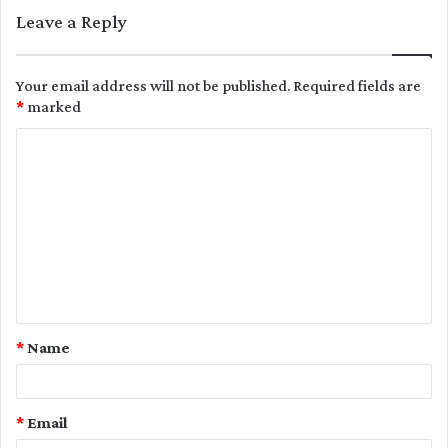
Leave a Reply
Your email address will not be published.
Required fields are
*
marked
C
o
m
m
e
n
t
*
Name
*
*
Email