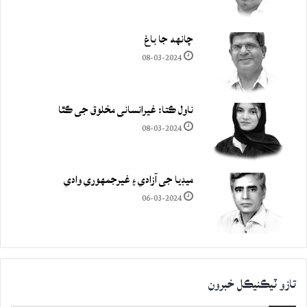
چانهه جا باغ
08-03-2024
ناول ڪتا: غيرانساني مخلوق جي ڪٿا
08-03-2024
ميڊيا جي آزادي ۽ غيرجمھوري وادي
06-03-2024
تازو ٽيڪنيڪل خبرون