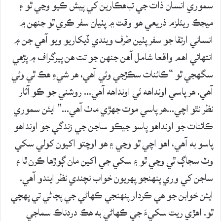
سموري انسان ذات جي تباهڪارين کي پيش ڪيو وڃي ٿو ۽
ميجڪ ريئلزم ذريعي هو وقت ۾ پٺيان سفر ڪري ٿو جنهن ۾
انساني ارتقا جو سفر پٺين طرف ويندي ڏيکاريو ويو آهي جن ۾
انتهائي اهم واقعا شامل آهن جنهن جو تت هن پيرگراف ۾ پڙهي
سگهجي ٿو “ڪائنات سڪڙجي وئي آهي، هر شيءِ هڪ ٿي وئي
آهي. هر پاسي اونداهه ئي اونداهه آهي… روشني جو ڪو آثار
نظر نٿو اچي…هر پاسي موت جهڙي ماٺ آهي…” ايئن سموري
ڪائنات جو اونداهو پاسو جيڪو ساجن جي زندگي جو اونداهو
پاسو به آهي، اهو اچي ٿو وڃي ۽ هو اوچتو اکيون کولي سکي
وٽ سجاڳ ٿي وڃي ٿو ۽ سکي جي اکين مان ڳوڙها ڪرن ٿا ۽
ساجن کي وري پنهنجو پهريون خواب نچندي نظر ايندو آهي.
ايئن خوابن جو هي ڪردار پنهنجي ڪهاڻي جي پڄاڻي تي پهچي
ٿو. اهڙي ريت سکيءَ جي ڪهاڻي به هڪ دردناڪ سماجي