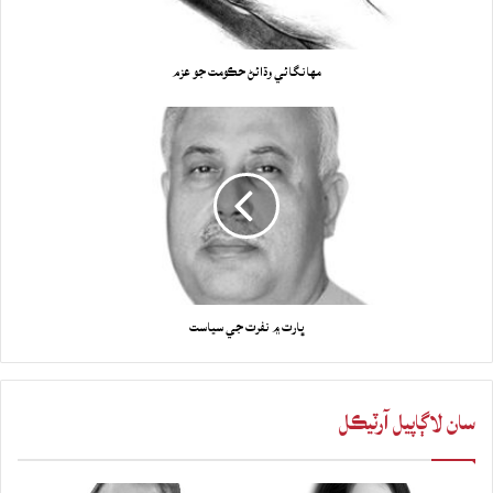
مهانگائي وڌائڻ حڪومت جو عزم
ڀارت ۾ نفرت جي سياست
سان لاڳاپيل آرٽيڪل