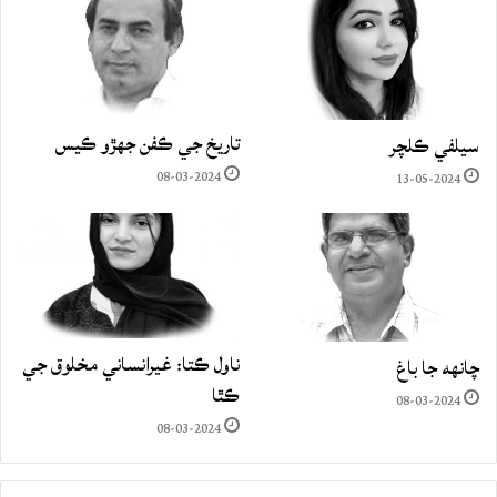
تاريخ جي ڪفن جھڙو ڪيس
سيلفي ڪلچر
08-03-2024
13-05-2024
ناول ڪتا: غيرانساني مخلوق جي
چانهه جا باغ
ڪٿا
08-03-2024
08-03-2024