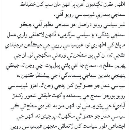
اظهار ڪرڻ لڳنديون آهن. پر انهن مان سڀ کان خطرناڪ
سماجي بيماري غيرسياسي رويو آهي.
غير سياسي رويو دراصل اهو سماجي مظهر آهي، جيڪو
سماجي زندگيءَ ۽ سياسي سرگرميءَ ڏانهن لاتعلقي واري عمل
۾ پاڻ کي اظهاري ٿو. غيرسياسي رويي جي جيڪڏهن درجابندي
ڪجي ته، ان کي ٻن سطحن تي ورهائي سگهجي ٿو. ان جي
پهرين سطح ۾، سماج جا اهي پٺتي پيل پرت اچي وڃن ٿا، جيڪي
پنهنجي بدترين سماجي پسماندگيءَ جي پيشنظر ڪنهن به
سياسي عمل جو حصو ٿيڻ کان رهجي وڃن ٿا، اهڙو غيرسياسي
رويو بورجوا سماج جي پسمانده ۽ گهٽ طبقاتي شعور رکندڙ
آباديءَ جي پرتن ۾ ملي ٿو. انهن مان به انفرادي سطح تي ڪي
سياسي عمل جو حصو ٿي سگهن ٿا، پر جيئن ته، انهن جي
اجتماعي طور سياست کان لاتعلقي منجهن غيرسياسي رويي