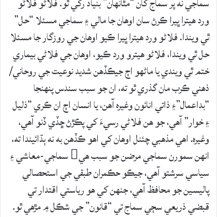
سماجي نه پر سماج کان “مٿانهان” بنياد رکي ٿو. فلاڻو فلاڻو
ورد هيترا ڀيرا ڪرڻ سان اوهان جا مالي ۽ سماجي مسئلا “حل”
ٿي ويندا. فلاڻو ورد هيترا ڀيرا ڪيو اوهان جي روزگار جا مسئلا
حل ٿي ويندا، فلاڻو هيترو ورد ڪيو، اوهان جي فلاڻي بيماري
ختم ٿي ويندي يا ماڻهو اڄ جيڪڏهن شديد نوعيت جي روحاني/
ذهني ڪرب مان گذري ٿو ته، ان جو سبب سندس پنهنجا
“بداعمال”۽ ذاتي انائون وغيره آهن، يا انسان اڄ ان ڪري “ذليل
۽ خوار” آهي، جو هن فلاڻي رسيءَ کي پڪڙڻ ڇڏي ڏنو آهي،
وغيره. اهي مذهبي چئنل اوهان کي اهو ڪڏهن به نه ٻڌائيندا ته،
انهن سمورن سماجي مرضن جو سبب هي سماجي-معاشي ۽
سياسي سرشتو آهي، جيڪو حڪمران طبقي جي استحصالي
پاليسين جو محافظ آهي، جنهن کي هو رياستي اقتدار تي
قبضي ذريعي سڄي سماج تي “قانون” جي شڪل ۾ مڙهي ٿو.