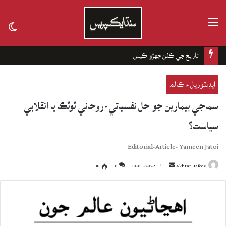
مينيو
tch
kin
چانهه جا باغ
ايڊيٽوريل ۽ ڪالم
سماجي بيمارين جو حل نفسياتي-روحاني ٽوٽڪا يا انقلابي
سياست؟
Editorial-Article- Yameen Jatoi
38
0
30-01-2022
Send
Akhtar Hafeez
an
email