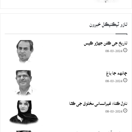
تازو ٽيڪنيڪل خبرون
تاريخ جي ڪفن جھڙو ڪيس
08-03-2024
چانهه جا باغ
08-03-2024
ناول ڪتا: غيرانساني مخلوق جي ڪٿا
08-03-2024