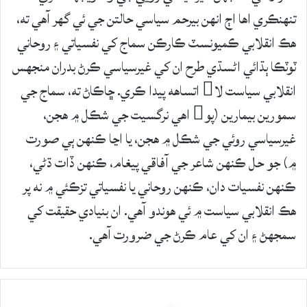
تنهنڪري اها اڄ انهن بيرحم سياسي حالتن جي ئي گهر آهي ته،
هڪ انقلابي ڪميونسٽ ڪارڪن سماج کي نفسياتي ۽ روحاني
ٽوٽڪا ٻڌائي اڻسڌي طرح ان کي غيرسياسي ڪرڻ بدران منجهس
انقلابي سياست لا اتساهه پيدا ڪري. ڇاڪاڻ ته، سماج جي
سمورين بيمارين (پو اهي نرگسيت جي شڪل ۾ هجن،
غيرسياسي روئي جي شڪل ۾ هجن، يا اڃا ڪنهن ٻي صورت
۾) جو حل ڪنهن شاعر جي آفاقي پيغام، ڪنهن ڏات ڌڻي،
ڪنهن نفسيات دان، ڪنهن روحاني يا نفسياتي تزڪئي ۾ نه پر
هڪ انقلابي سياست ۾ ئي هوندو آهي. ان بنيادي حقيقت کي
سمجهڻ ۽ ان کي عام ڪرڻ جي ضرورت آهي.