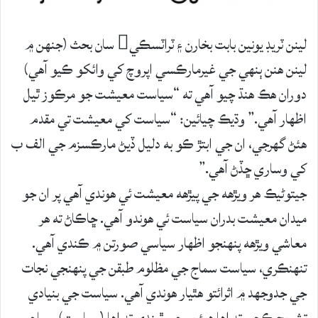
لينن ٽريڊ يونين بابت بخارن ۽ ٽراٽسڪي سان بحث (جنهن ۾
لينن هنن ٻنهي جي غيرمارڪسي اپروچ کي وائکو ڪيو آهي)
دوران هڪ هنڌ چيو آهي ته “سياست معيشت جو مرڪوز ٿيل
اظهار آهي.” وڌيڪ چيائين: “سياست کي معيشت تي مقدم
هئڻ گهرجي، ان جي ابتڙ ڪو به دليل ڏيڻ مارڪسزم جي الف ب
کي وساري ڇڏڻ آهي.”
جيتوڻيڪ هر ويڙهه جي پيڙهه معيشت ئي هوندي آهي پر ان جو
ميدان معيشت بدران سياست ئي هوندو آهي. ڇاڪاڻ ته هر
معاشي ويڙهه پنهنجو اظهار سياسي صورتن ۾ ڪندي آهي.
تنهنڪري، سياست سماج جي مظلوم طبقن جي پنهنجي نجات
جي جدوجهد ۾ اثرائتو هٿيار هوندي آهي. سياست جي بنيادي