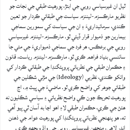
ٿيل ان غيرسياسي رويي جي ابتڙ، پورهيت طبقي جي نجات جو
نظريو مارڪسزم-ليننزم سياست جي طبقاتي ڪردار جو تعين
ڪندي، سرمائيداريءَ ۽ ان جي سياست کي سمورين سماجي
بيمارين جو ذميوار قرار ڏيئي ٿو. مارڪسزم-ليننزم غيرسياسي
رويي جي برعڪس، هر فرد جي سماجي ذميواريءَ جي متي جا
سائنسي بنياد فراهم ڪري ٿو. مارڪسزم-ليننزم رياست، قانون
۽ حڪمران طبقي جي نطرياتي پروپئگنڊا جي طبقاتي ڪردار کي
وائکو ڪندي، نظريي (Ideology) جي مڙني شڪلين جي
طبقاتي جوهر کي واضح ڪري ٿو. ماضيءَ جي ڀيٽ ۾، اڄ
پورهيت تحريڪ جون ڪي واضح نظرياتي ۽ سياسي شڪليون نه
هئڻ جي ڪري، حڪمران طبقي لاءِ اهو اڃا به آسان ٿي پيو آهي
ته، هو پنهنجي نظرياتي پروپئگنڊا کي پورهيت عوام جي ذهنن
اندر لاهي، منجهن غيرسياسي رويي جي واڌ ويجهه ڪري.