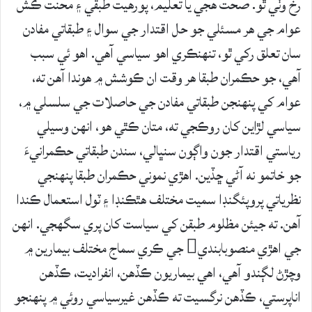
رخ وٺي ٿو. صحت هجي يا تعليم، پورهيت طبقي ۽ محنت ڪش
عوام جي هر مسئلي جو حل اقتدار جي سوال ۽ طبقاتي مفادن
سان تعلق رکي ٿو، تنهنڪري اهو سياسي آهي. اهو ئي سبب
آهي، جو حڪمران طبقا هر وقت ان ڪوشش ۾ هوندا آهن ته،
عوام کي پنهنجن طبقاتي مفادن جي حاصلات جي سلسلي ۾،
سياسي لڙاين کان روڪجي ته، متان ڪٿي هو، انهن وسيلي
رياستي اقتدار جون واڳون سنڀالي، سندن طبقاتي حڪمرانيءَ
جو خاتمو نه آڻي ڇڏين. اهڙي نموني حڪمران طبقا پنهنجي
نظرياتي پروپئگنڊا سميت مختلف هٿڪنڊا ۽ ٽول استعمال ڪندا
آهن. ته جيئن مظلوم طبقن کي سياست کان پري سگهجي. انهن
جي اهڙي منصوبابندي جي ڪري سماج مختلف بيمارين ۾
وچڙڻ لڳندو آهي، اهي بيماريون ڪڏهن، انفراديت، ڪڏهن
اناپرستي، ڪڏهن نرگسيت ته ڪڏهن غيرسياسي روئي ۾ پنهنجو