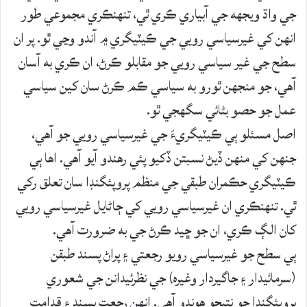
جي واڌ ويجهه جي آبياري ڪري ٿي، تنهنڪري مجموعي طور
انهن کي غيرسياسي رويي جي ڪيٽيگري ۾ آندو وڃي ٿو. پر ان
سطح جي غير سياسي رويي جو مقابلو ڪرڻ، ان ڪري به آسان
آهي، جو منجهن ٿورو به سياسي ڪم ڪرڻ سان کين سياسي
عمل جو حصو بڻائي سگهجي ٿو.
اصل مسئلو ٻي ڪيٽيگريءَ جي غيرسياسي رويي جو آهي،
جنهن کي منهن ڏيڻ نسبتن ڏکيو پئي رهندو آيو آهي. اها ٻي
ڪيٽيگري حڪمران طبقي جي منظم پروپئگنڊا سان تعلق رکي
ٿي. تنهنڪري ان غيرسياسي رويي کي ڄاڻايل غيرسياسي رويي
کان الڳ ڪري، ان جو ڇيد ڪرڻ جي به ضرورت آهي.
ٻي سطح جو غيرسياسي رويو رجعتي ۽ پراڻ پسند طبقن
(سرمائيدار ۽ جاگيردار وغيره) جي نظرئيدانن جي شعوري
پروپئگنڊا جو نتيجو هوندو آهي. انهن رجعت پسند ۽ قدامت