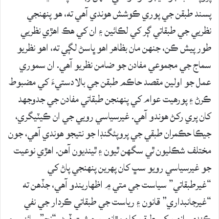
پسند طبقن جي پوري ڪوشش هوندي آهي ته، هو پنهنجي
نظريي جي طبقاتي ڳر کي لڪائين ۽ ان کي هڪ اهڙي نظريي
طور پيش ڪن، جنهن مان بظاهر اهو ڀاسڻ لڳي ته، اهو نظريو
سماج جي مجموعي مفادن جو ضامن نظريو آهي. ان سموري
عمل جو اولين مقصد حاڪم طبقن جي بالادستيءَ کي مضبوط
ڪرڻ ۽ پورهيت عوام کي پنهنجن طبقاتي مفادن جي جدوجهد
کان پري رکڻ هوندو آهي. غيرسياسي رويي جي ان ڪيٽيگري،
جيڪا حڪمران طبقي جي پروپئگنڊا جو نتيجو هوندي آهي، جون
مختلف شڪليون ٿي سگهن ٿيون ۽ ٿينديون آهن. اهڙي نوعيت
جو غيرسياسي رويو سڀ کان پهرين پنهنجي پاڻ کي
“غيرطبقاتي” سياست جي متي ۾ اظهاريندو آهي، جڏهن ته
“غيرجانبداري” قانون ۽ رياست جي طبقاتي ڪردار جي نفي