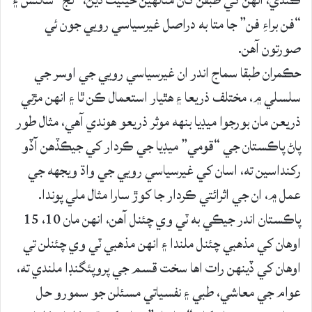
ڪندي، انهن کي طبقن کان مٿانهين حيثيت ڏيڻ، “نج” سائنس ۽
“فن براءِ فن” جا متا به دراصل غيرسياسي رويي جون ئي
صورتون آهن.
حڪمران طبقا سماج اندر ان غيرسياسي رويي جي اوسر جي
سلسلي ۾، مختلف ذريعا ۽ هٿيار استعمال ڪن ٿا ۽ انهن مڙني
ذريعن مان بورجوا ميڊيا بنهه موثر ذريعو هوندي آهي، مثال طور
پاڻ پاڪستان جي “قومي” ميڊيا جي ڪردار کي جيڪڏهن آڏو
رکنداسين ته، اسان کي غيرسياسي رويي جي واڌ ويجهه جي
عمل ۾، ان جي اثرائتي ڪردار جا کوڙ سارا مثال ملي پوندا.
پاڪستان اندر جيڪي به ٽي وي چئنل آهن، انهن مان 10، 15
اوهان کي مذهبي چئنل ملندا ۽ انهن مذهبي ٽي وي چئنلن تي
اوهان کي ڏينهن رات اها سخت قسم جي پروپئگنڊا ملندي ته،
عوام جي معاشي، طبي ۽ نفسياتي مسئلن جو سمورو حل