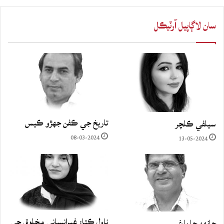
سان لاڳاپيل آرٽيڪل
تاريخ جي ڪفن جھڙو ڪيس
سيلفي ڪلچر
08-03-2024
13-05-2024
ناول ڪتا: غيرانساني مخلوق جي
چانهه جا باغ