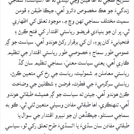
تشريح ڪجي ته اها هيئن وڃي ٿيندي ته اها (سياست) سماجي
زندگيءَ جو هڪ مخصوص دائرو آهي، جيڪا طبقن ۽ قومن
سميت مختلف سماجي تهن وچ ۾، موجود تعلق کي اظهاري
ٿي. پر ان جو بنيادي فريضو رياستي اقتدار کي فتح ڪرڻ ۽
فتحيابيءَ کان پوءِ، ان کي برقرار رکڻ هوندو آهي. سياست جو ڳر
عمومي طور سماج ۽ خصوصي طور رياستي اقتدار جي تنظيم
ڪاري آهي. يعني سياست معنيٰ، سماجي تنظيم سان گڏ
رياستي معاملن ۾ شموليت، رياست جي رخ کي متعين ڪرڻ،
رياستي سرگرميءَ جي فطرت، فرضن ۽ شڪلين جي وضاحت
ڪرڻ هوندو آهي. جيئن ته سياست جو ڳر هميشه طبقاتي هوندو
آهي، تنهنڪري، اها طبقاتي مفادن وسيلي متعين ٿئي ٿي. ڪو به
سماجي مسئلو، جيڪڏهن ان جو نبيرو اقتدار جي سوال يا
طبقاتي مفادن سان سڌيءَ يا اڻسڌيءَ طرح تعلق رکي ٿو، سياسي