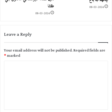
ڪٿا
08-03-2024
08-03-2024
Leave a Reply
Your email address will not be published.
Required fields are
*
marked
C
o
m
m
e
n
t