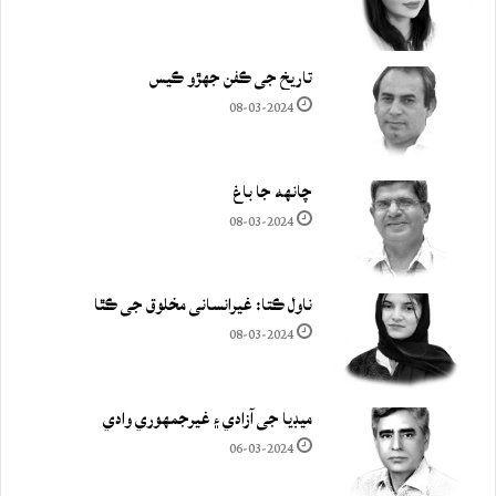
تاريخ جي ڪفن جھڙو ڪيس
08-03-2024
چانهه جا باغ
08-03-2024
ناول ڪتا: غيرانساني مخلوق جي ڪٿا
08-03-2024
ميڊيا جي آزادي ۽ غيرجمھوري وادي
06-03-2024