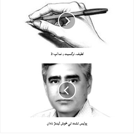
لطيف، نرگسيت ۽ نماڻپ-2
پوليس تشدد تي خوش ٿيندڙ نادان