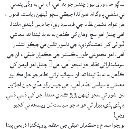
ساڳو حال وري نيوز چئنلن جو به آهي، (۽ اتي به وڏي پئماني
تي مذهبي پروگرام هلن ٿا.) جيڪي سڄو ڏينهن رياست، قانون ۽
هن عوام دشمن نظام جي فرمانبرداريءَ جا درس ڏيندي ملندا.
اهي چئنل اهو سچ اوهان کي ڪڏهن به نه ٻڌائيندا ته، معاشي
ڏيوالي کان دهشتگرديءَ جي ناسور تائين هي جيڪو انتشار
آهي، اهو مجموعي طور پاڪستان جي حڪمران طبقي ۽ ان جي
سرمائيداراڻي نظام جو نتيجو آهي. هي چئنل اهو اوهان کي
ڪڏهن به نه ٻڌائيندا ته، ان سرمائيداراڻي نظام جو حل هڪ ٻيو
معاشي ۽ سياسي نظام آهي. اهي چينل رڳو هڏي جيان اڇلايل
نان اشوز تي سڄو ڏينهن بڙ بڙ ڪندي ملندا. جن کي ڏسي ڏسي
۽ ٻڌي ٻڌي، بيزار ٿي عوام جو سياست تان ويساهه ئي کڄيو
وڃي!
بورجوا سماج ۽ حڪمران طبقي جي منظم پروپئگنڊا ذريعي پيدا