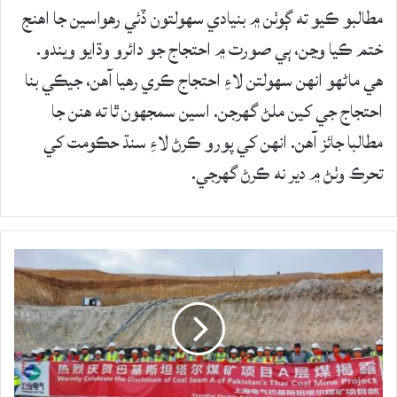
مطالبو ڪيو ته ڳوٺن ۾ بنيادي سھولتون ڏئي رھواسين جا اھنج
ختم ڪيا وڃن، ٻي صورت ۾ احتجاج جو دائرو وڌايو ويندو.
هي ماڻهو انهن سهولتن لاءِ احتجاج ڪري رهيا آهن، جيڪي بنا
احتجاج جي کين ملڻ گهرجن. اسين سمجهون ٿا ته هنن جا
مطالبا جائز آهن. انهن کي پورو ڪرڻ لاءِ سنڌ حڪومت کي
تحرڪ وٺڻ ۾ دير نه ڪرڻ گهرجي.