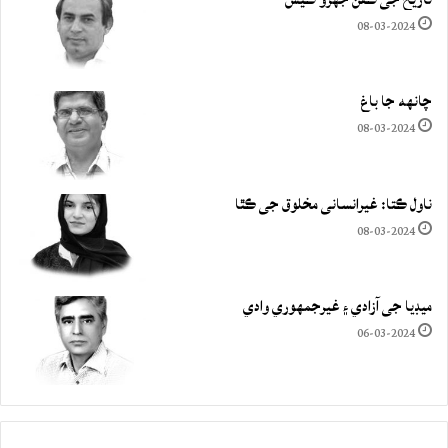
08-03-2024
چانهه جا باغ
08-03-2024
ناول ڪتا: غيرانساني مخلوق جي ڪٿا
08-03-2024
ميڊيا جي آزادي ۽ غيرجمھوري وادي
06-03-2024