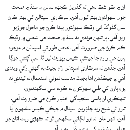
ان ۾ ڪو شڪ ناهي ته گذريل ڪجهه سالن ۾ سنڌ ۾ صحت
جون سهولتون بهتر ٿيون آهن. سرڪاري اسپتالن کي بهتر ڪرڻ
سان گڏوگڏ اتي وڌيڪ سهولتون پيدا ڪرڻ جو ماحول جوڙيو
ويو آهي، پر تنهن هوندي به سنڌ ۾ صحت جي شعبي ۾ وڌيڪ
ڪم ڪرڻ جي صرورت آهي. خاص طور تي اسپتالن ۾ موجود
ٻارن جي وارڊ جا جيڪي ڪيس رپورٽ ٿين ٿا، سي ڳڻتي جوڳا
آهن. جڏهن ته سرڪاري اسپتالن لاءِ بجيٽ به گهڻي رکي ويندي
آهي پر جيڪڏهن اها بجيٽ مناسب نموني استعمال نه ٿيندي ته
پوءِ ٻارن کي طبي سهولتون به ڪونه ملي سگهنديون،
تنهنڪري ان پاسي سنجيدگي اختيار ڪرڻ جي ضرورت آهي.
تازو ئي شيخ زيد چلڊرين اسپتال ۾ جيڪي ڪيس سامهون آيا
آهن، انهن مان اندازو لڳائي سگهجي ٿو ته ڪهڙي ريت اتان جو
عوام پريشانين کي منهن ڏئي رهيو آهي.