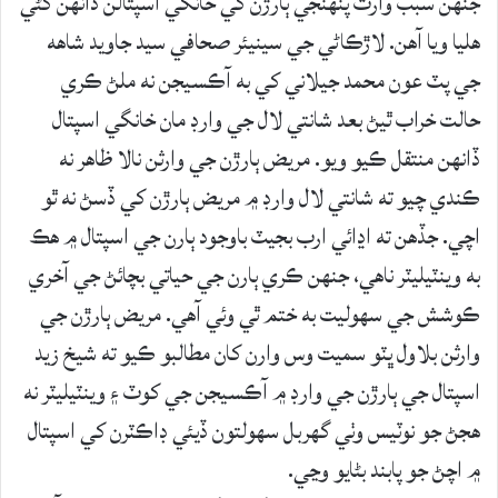
جنهن سبب وارث پنهنجي ٻارڙن کي خانگي اسپتالن ڏانهن کڻي
هليا ويا آهن. لاڙڪاڻي جي سينيئر صحافي سيد جاويد شاهه
جي پٽ عون محمد جيلاني کي به آڪسيجن نه ملڻ ڪري
حالت خراب ٿيڻ بعد شانتي لال جي وارڊ مان خانگي اسپتال
ڏانهن منتقل ڪيو ويو. مريض ٻارڙن جي وارثن نالا ظاهر نه
ڪندي چيو ته شانتي لال وارڊ ۾ مريض ٻارڙن کي ڏسڻ نه ٿو
اچي. جڏهن ته اڍائي ارب بجيٽ باوجود ٻارن جي اسپتال ۾ هڪ
به وينٽيليٽر ناهي، جنهن ڪري ٻارن جي حياتي بچائڻ جي آخري
ڪوشش جي سهوليت به ختم ٿي وئي آھي. مريض ٻارڙن جي
وارثن بلاول ڀٽو سميت وس وارن کان مطالبو ڪيو ته شيخ زيد
اسپتال جي ٻارڙن جي وارڊ ۾ آڪسيجن جي کوٽ ۽ وينٽيليٽر نه
هجڻ جو نوٽيس وٺي گهربل سهولتون ڏيئي ڊاڪٽرن کي اسپتال
۾ اچڻ جو پابند بڻايو وڃي.