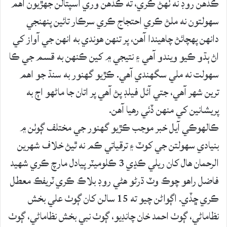
ڪڏهن روڊ نه ٺهڻ ڪري، ته ڪڏهن وري اسپتالن جهڙيون اهم
سهولتون نه ملڻ ڪري احتجاج ڪري سرڪار تائين پنهنجي
دانهن پهچائڻ چاهيندا آهن، پر تنهن هوندي به انهن جي آواز کي
اڻ ٻڌو ڪيو ويندو آهي ۽ نتيجي ۾ کين ڪنهن به قسم جي ڪا
سهولت نه ملي سگهندي آهي. ڪڙيو گهنور به سنڌ جو اهم
ترين شهر آهي، جتي آئل فيلڊ پڻ آهي پر اتان جا ماڻهو اڄ به
پريشانين کي منهن ڏئي رهيا آهن.
ڪالهوڪي آيل خبر موجب ڪڙيو گھنور جي مختلف ڳوٺن ۾
بنيادي سھولتن جي کوٽ ۽ ترقياتي ڪم نه ٿيڻ خلاف شهرين
الرحمان ھال کان ريلي ڪڍي 3 ڪلوميٽر پيادل مارچ ڪري شھيد
فاضل راھو چوڪ وٽ ڌرڻو ھڻي روڊ بلاڪ ڪري ٽريفڪ معطل
ڪري ڇڏي. اڳواڻن چيو ته 15 سالن کان ڳوٺ علي بخش
نظاماڻي، ڳوٺ احمد خان چانڊيو، ڳوٺ نبي بخش نظاماڻي، ڳوٺ