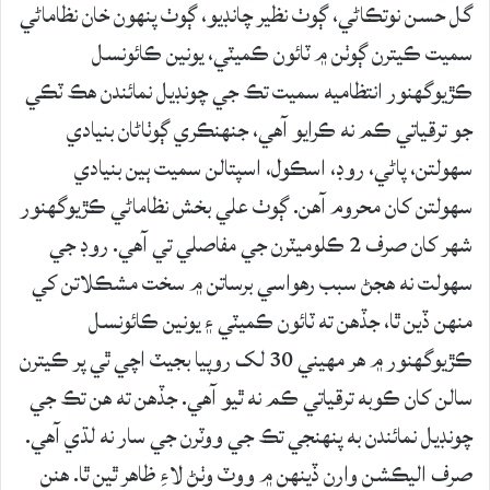
گل حسن نوتڪاڻي، ڳوٺ نظير چانڊيو، ڳوٺ پنھون خان نظاماڻي
سميت ڪيترن ڳوٺن ۾ ٽائون ڪميٽي، يونين ڪائونسل
ڪڙيوگھنور انتظاميه سميت تڪ جي چونڊيل نمائندن ھڪ ٽڪي
جو ترقياتي ڪم نه ڪرايو آھي، جنهنڪري ڳوٺاڻان بنيادي
سھولتن، پاڻي، روڊ، اسڪول، اسپتالن سميت ٻين بنيادي
سھولتن کان محروم آھن. ڳوٺ علي بخش نظاماڻي ڪڙيوگھنور
شھر کان صرف 2 ڪلوميٽرن جي مفاصلي تي آھي. روڊ جي
سھولت نه ھجڻ سبب رھواسي برساتن ۾ سخت مشڪلاتن کي
منھن ڏين ٿا، جڏهن ته ٽائون ڪميٽي ۽ يونين ڪائونسل
ڪڙيوگھنور ۾ ھر مھيني 30 لک روپيا بجيٽ اچي ٿي پر ڪيترن
سالن کان ڪوبه ترقياتي ڪم نه ٿيو آھي. جڏهن ته ھن تڪ جي
چونڊيل نمائندن به پنهنجي تڪ جي ووٽرن جي سار نه لڌي آھي.
صرف اليڪشن وارن ڏينهن ۾ ووٽ وٺڻ لاءِ ظاهر ٿين ٿا. ھنن