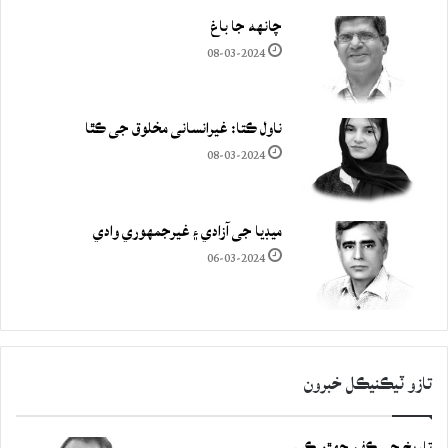
چانهه جا باغ
08-03-2024
ناول ڪتا: غيرانساني مخلوق جي ڪٿا
08-03-2024
ميڊيا جي آزادي ۽ غيرجمھوري وادي
06-03-2024
تازو ٽيڪنيڪل خبرون
تاريخ جي ڪفن جھڙو ڪيس