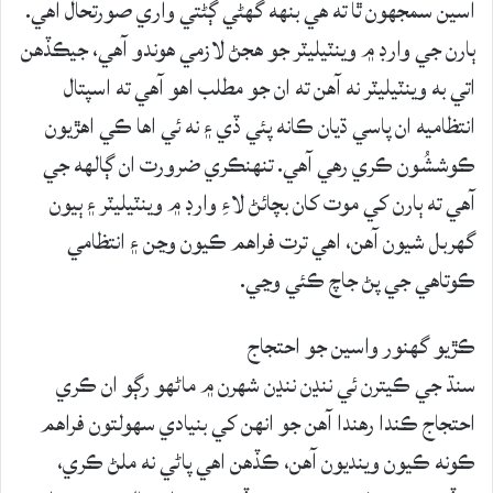
اسين سمجهون ٿا ته هي بنهه گهڻي ڳڻتي واري صورتحال آهي.
ٻارن جي وارڊ ۾ وينٽيليٽر جو هجڻ لازمي هوندو آهي، جيڪڏهن
اتي به وينٽيليٽر نه آهن ته ان جو مطلب اهو آهي ته اسپتال
انتظاميه ان پاسي ڌيان ڪانه پئي ڏي ۽ نه ئي اها ڪي اهڙيون
ڪوششُون ڪري رهي آهي. تنهنڪري ضرورت ان ڳالهه جي
آهي ته ٻارن کي موت کان بچائڻ لاءِ وارڊ ۾ وينٽيليٽر ۽ ٻيون
گهربل شيون آهن، اهي ترت فراهم ڪيون وڃن ۽ انتظامي
ڪوتاهي جي پڻ جاچ ڪئي وڃي.
ڪڙيو گهنور واسين جو احتجاج
سنڌ جي ڪيترن ئي ننڍن ننڍن شهرن ۾ ماڻهو رڳو ان ڪري
احتجاج ڪندا رهندا آهن جو انهن کي بنيادي سهولتون فراهم
ڪونه ڪيون وينديون آهن، ڪڏهن اهي پاڻي نه ملڻ ڪري،