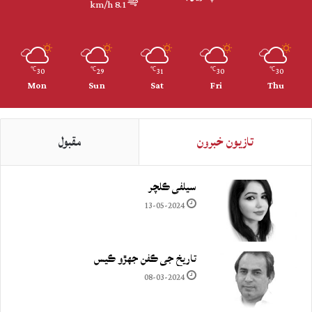
8.1 km/h
30
29
31
30
30
℃
℃
℃
℃
℃
Mon
Sun
Sat
Fri
Thu
تازيون خبرون
مقبول
سيلفي ڪلچر
13-05-2024
تاريخ جي ڪفن جھڙو ڪيس
08-03-2024