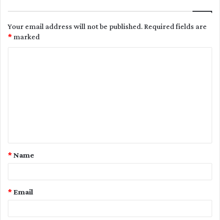
Your email address will not be published.
Required fields are
*
marked
C
o
m
m
e
n
t
*
Name
*
*
Email