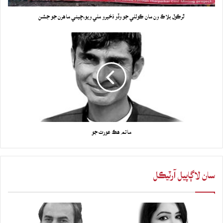
ٿرڪول بلاڪ ون مان ڪوئلي جو وڏو ذخيرو ملي ويو،چيني ماهرن جو جشن
ماتم هڪ عورت جو
سان لاڳاپيل آرٽيڪل