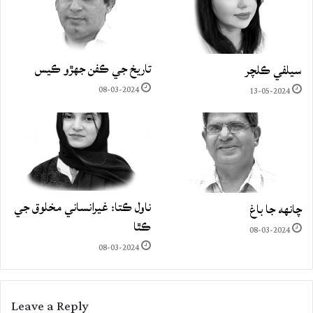
تاريخ جي ڪفن جھڙو ڪيس
سيلفي ڪلچر
08-03-2024
13-05-2024
ناول ڪتا: غيرانساني مخلوق جي
چانهه جا باغ
ڪٿا
08-03-2024
08-03-2024
Leave a Reply