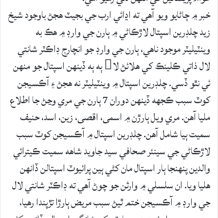
خبر ۾ ڄاڻايو ويو آهي ته اڍائي ارب جي بجيٽ هجڻ باوجود شيخ
زيد چلڊرين اسپتال لاڙڪاڻي ۾ ٻارن جي وارڊ ۾ هڪ به
وينٽيليٽر موجود ناهي، ٻارن جي وارڊ جو انچارج ڊاڪٽر شانتي
لال ذاتي ڪلينڪ کي هلائڻ لا ٻه ٻه ڏينهن اسپتال جو منهن
ئي نٿو ڏسي. چلڊرين اسپتال ۾ وينٽيليٽر نه هجڻ ۽ آڪسيجن
کوٽ سبب ڪجهه ڏينهن دوران 7 ٻارن جي مري وڃڻ جا اطلاع
مليا آهن. مري ويل ٻارڙن ۾ اسمى، اقصى، زين، اسد، حنيف
سميت ٻيا شامل آهن. چلڊرين اسپتال ۾ آڪسيجن کوٽ سبب
لاڙڪاڻي جي سينئر صحافي سيد جاويد شاهه سميت ڪيترائي
والدين پنهنجا ٻار اسپتال مان کڻي ٻين پرائيوٽ اسپتالن ڏانهن
هليا ويا. ان سلسلي ۾ وارثن جو چوڻ آهي ته ڊاڪٽر شانتي لال
جي وارڊ ۾ آڪسيجن ختم ٿيڻ سبب مريض ٻارڙا تڙپندا رهيا،