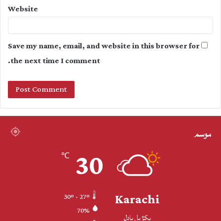
Website
Save my name, email, and website in this browser for
the next time I comment.
موسم
30
℃
Karachi
30º - 27º
70%
پکڙيل بادل