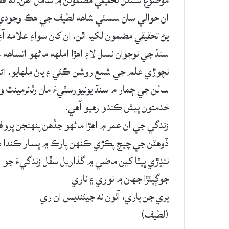
ان حوالي سان سسئي شاهه لطيف جي ھڪ وجودي ھ
پڻ تحقيقي مضمون لکيا اٿن. ان کان سواءِ علامه آ
سنڌ جي نوجوان نسل لاءِ اھڙا املھه ماڻھو اتساهه
نچوڙي علم جي شمع روشن ڪئي ۽ پاڻ ملھايو. اڻ
سالن جي ڄمار ۾ سنڌ يونيورسٽيءَ مان رٽائرمينٽ و
خدمتون پيش ڪندو رھيو آهي.
زندگي جي ان عمر ۾ اھڙا ماڻھو جڏھن پنهنجن پروفي
ڏوھٽن جي چيچ پڪڙي ڪنهن پارڪ ۾ پسار ڪندا ھو
ننڍڙي ڀيٽا کين ماضي ۾ گذاريل سڦل زندگيءَ جو
جوڳيئڙا جھان ۾ نوري ۽ ناري
ٻري جن ٻاري، آئون نه جيئنديس ان ري
(لطيف)