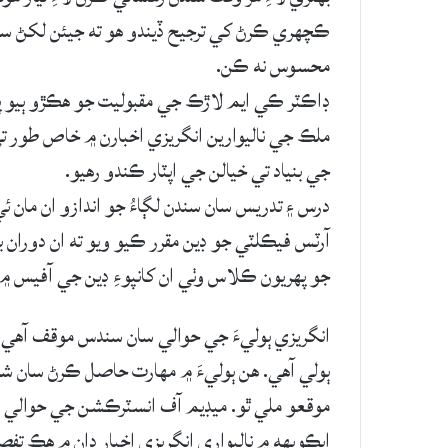
ڪچھري ڪرڻ کي ترجيح ڏيندو ھو ته جيئن لکڻ سا
محسوس نه ڪن.
ڊاڪٽر ڪي ايم لاڙڪ جي مقبوليت جو ھڪڙو ٻيو پاس
ملڪ جي ناليوارين انگريزي اخبارن ۾ خاص طور ت
جي بنياد تي خيالن جي اپٽار ڪندو رھيو.
درس ۽ تدريس سان سندن لڳاءُ جو اندازو ان مان
آرٽس فيڪلٽي جو ڊين مقرر ڪيو ويو ته ان دوران 
جو پھريون ڪلاس وٺي ان کانپوءِ ڊين جي آفيس ۾
انگريزي ٻوليءَ جي حوالي سان سندس موقف آهي ته
ٻولي آهي. ھن ٻوليءَ ۾ مھارت حاصل ڪرڻ سان شا
موقعو ملي ٿو. ميڊيم آف انسٽرڪشن جي حوالي سا
ايڪويھه ۾ ناليواري انگريزي اخبار ڊان ۾ ھڪ تف