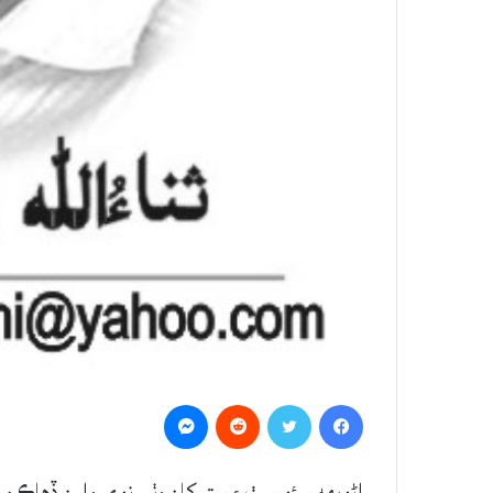
Messenger
Reddit
Twitter
Facebook
اڻويھه سئو سٺ ۽ ستر کان وٺي نوي وارن ڏھاڪن د