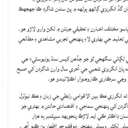
ن گڏ انگريزي ڳالهھ ٻولهه ۾ پڻ سندن شاگرد ڪا جھجھڪ
و مختلف اخبارن ۽ تحقيقي جرنلن ۾ لکڻ وارو لاڙو ھو.
ي تعليم جي بھتري لاءِ پنهنجي تجربي مشاھدي ۽ مطالعي
 ئي لڳائي سگهجي ٿو جو جڏهن کيس سنڌ يونيوسٽيءَ جي
به پاڻ انگريزي شعبي جي آخري سال وارن شاگردن کي صبح
 وڃي سرڪاري ڪاروھنوار اڪلائيندو ھو.
 انگرزي ھڪ بين الاقوامي رابطي جي زبان ۽ ھڪ نيوٽرل
گردن کي پنهنجي سماجي ۽ اقتصادي حالتن ۾ بھتري جو
ن ڊاڪٽر ڪي ايم لاڙڪ پنجويھه سيپٽمبر ٻه ھزار
صيلي لکڻي وسيلي پنهنجي موقف جو اظهار پڻ ڪيو آهي.