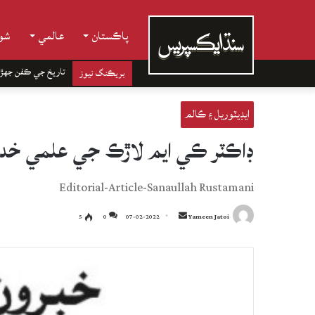
پاڪستان
عالمي
شوب
تاريخ جي ڪفن جھڙ
بريڪنگ نيوز
ايڊيٽوريل ۽ ڪالم
ڊاڪٽر ڪي ايم لاڙڪ جي علمي خدم
Editorial-Article-Sanaullah Rustamani
Send
5
0
07-02-2022
Yameen Jatoi
an
email