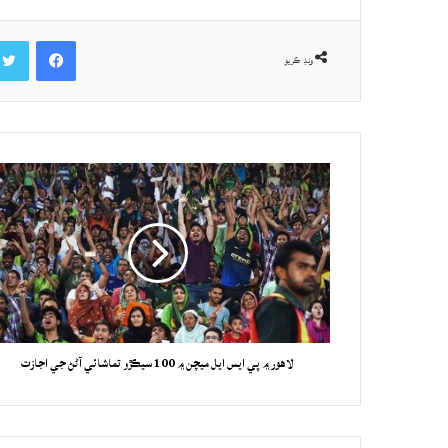
Facebook
ونڊ ڪريو
لاهور ۾ پي ايس ايل ميچن ۾ 100 سيڪڙو تماشائي آڻڻ جي اجازت