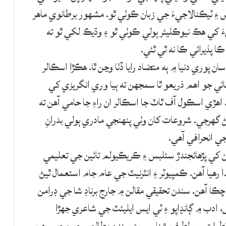
 ۽ ٽيڪنالاجيءَ جي زبان ڪوٺي ٿو. مشھور برطانوي ماھر
َ کي ھڪ نيوڪليئر ٻولي ڪوٺي ٿو ۽ وڌيڪ لکي ٿو ته
 پذيرائي ڪا نه ٿي ٿئي.
 پوري دنيا ۾ ٻه متضاد رايا ڏٺا وڃن ٿا. ھڪڙا اسڪالر
ائي جو اھم ذريعو ٿا سمجھن ته ٻيا وري انگريزي کي
. اھڙي اسڪول آف ٿاٽ جا اسڪالر ان راءِ جا حامي آهن ته
ڻ گھرجي. شروعات کان وٺي پنهنجي مادري ٻولي بدرانِ
جي انحرافي آهي.
 کي پڙھائجندڙ سئلبس ۽ ڪريڪيولم تائين جي تعليمي
رھيا آهن. ڪمپيوٽر ۽ انٽرنيٽ جي عام جام استعمال ٿيڻ
چڪا آهن. سندن تحقيقي مقالن ۾ جارج برناڊ شا جي ڊرامن
 ادب ۾ ڳانڍاپو ۽ ٽي ايس ايليئٽ جي شاعري جھڙا
ط ايترو پر لطيف شناسي پڻ سندن مطالعي جو محور رھيو.