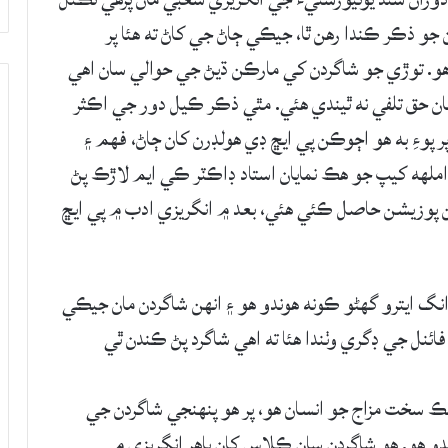
 جو ذڪر ڪندا رھن ٿا، جيڪي ڄاڻ جي کاڻ ته ھئا پر
 ھو. توڙي جو شاگردن کي مارڪن ڌيڻ جي حوالي سان اھي
سان حق تلفي نه ٿيندي هئي. مٿي ذڪر ڪيل دور جي اڪثر
 پوءِ به ھو اڄوڪن پي ايڇ ڊي ھولڊرن کان ڄاڻ، فھم ۽
املھه کيپ جو ھڪ نمايان استاد ڊاڪٽر ڪي ايم لاڙڪ پڻ
ن پوزيشن حاصل ڪئي ھئي، بعد ۾ انگريزي ادب ۾ پي ايڇ
 انگ ايترو گهڻو ڪونه ھوندو ھو ۽ انهن شاگردن مان جيڪي
ائنل جي ڊگري وٺندا ھئا ته اھي شاگرد پڻ ڪندن ٿي
 سخت مزاج جو انسان ھو، پر ھو پنهنجي شاگردن جي
وندو ھو. ھو شاگردن سان ڪلاس کان ٻاهر انگريزي ۾