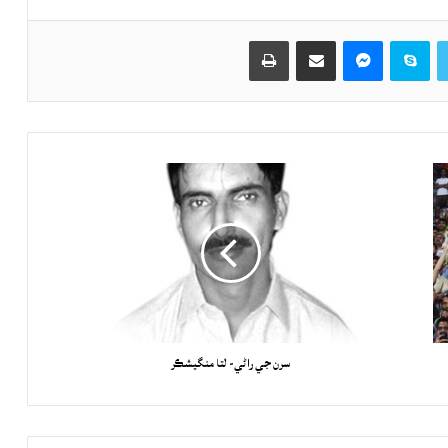
Twitter
Skype
Messenger
حصيداري ڪريو اي ميل ذريعي
اپيو
سرن جي راڻي- لتا منگيشڪر