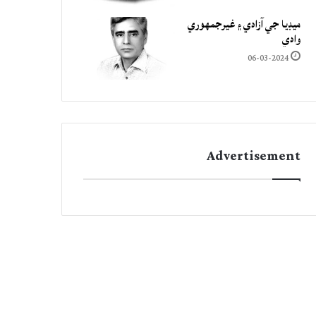
ميڊيا جي آزادي ۽ غيرجمھوري
وادي
06-03-2024
Advertisement