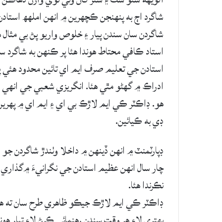
شاگرد اڄ به پنهنجن ڪچھرين ۾ انهن املهھ استادن
شاگردن سان سندن پيار ۽ خلوص واريو پڻ بي مثال
استاد ڪافي محتاط ھوندا ھئا پر ڪنهن به شاگرد 
استادن جي تعليم صرف ايم اي تائين محدود ھئي پر
ادراڪ ۾ گهڻو مٿي ھئا. انگريزي شعبي جي انهي 
ھو. ڊاڪٽر ڪي ايم لاڙڪ بي اي ۽ ايم اي ۾ پھري
ڊي به ڪيائين.
ڊپارٽمنٽ ۾ انھن ڏينهن ۾ داخلا وٺندڙ شاگردن جو
چار سال انهن عظيم استادن جي نگرانيءَ ۾گذاري ف
نڪرندا ھئا.
ڊاڪٽر ڪي ايم لاڙڪ جيڪو ظاھري طرح سان ته ھڪ
بھتري لاءِ ھر وقت سندن رھنمائي ڪرڻ لاءِ تيار ھ