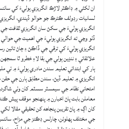
ان لکڻي ۾ ڊاڪٽر لاڙڪ انگريزي ٻوليءَ کي سائنس
لسانيات رڊولف ڪئرڪ جو حوالو ڏيندي، انگريزيء
انگريزي ٻوليءَ جي سکڻ سان انگريزي ثقافت جي ڪا
ڏٺو وڃي ته انگريزي ٻوليءَ جي اھميت جي حوالي سان
انگريزي ٻوليءَ کي ترقي جي ڏاڪڻ ۽ ڄاڻ تائين رس
علائقائي ۽ ننڍين ٻولي جي بقا لاءِ خطرو ٿا سمجهن
ٻار کي ابتدائي تعليم سندن مادري ٻوليءَ ۾ ئي مل
انگريزي ۾ تعليم ڏيڻ، سندن مطابق ٻارن جي حقن 
امتحاني نظام جي سيمسٽر سسٽم کان وٺي شاگردن
معاملن بابت پاڻ اخبارن ۾ پنھنجو موقف پيش ڪندا 
کان اڳ ۾ پاڻ تقريبن پنجاهه کن تحقيقي مقالا لکي 
جي مختلف پھلوئن، چارلس ڊڪنز جي مزاح، سائنس،
موضوع سـندن تحقيقي مضمونن ۾ شامل آهن. نه فق