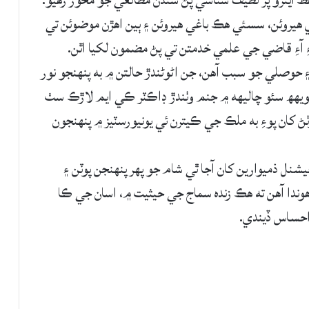
يروئن، سسئي ھڪ باغي ھيروئن ۽ ٻين اھڙن موضوئن تي
ءِ آءِ قاضي جي علمي خدمتن تي پڻ مضمون لکيا اٿن.
 ۽ حوصلي جو سبب آهن، جن اڻوڻندڙ حالتن ۾ به پنهنجو نور
ويهھ سئو چاليھه ۾ جنم وٺندڙ ڊاڪٽر ڪي ايم لاڙڪ سٺ
ٺڻ کان پوءِ به ملڪ جي ڪيترن ئي يونيورسٽيز ۾ پنهنجون
شنل ذميوارين کان آجا ٿي شام جو پھر پنهنجن پوٽن ۽
ندا آهن ته ھڪ زنده سماج جي حيثيت ۾، اسان جي ڪا
 احساس ڏيندي.