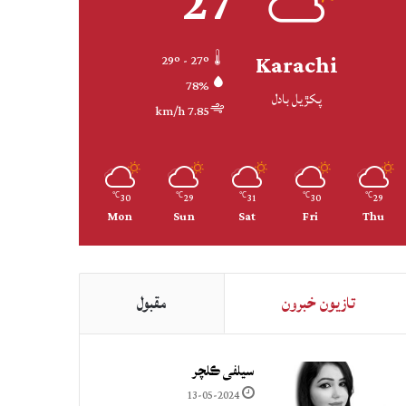
27
Karachi
29º - 27º
78%
پکڙيل بادل
7.85 km/h
30
29
31
30
29
℃
℃
℃
℃
℃
Mon
Sun
Sat
Fri
Thu
تازيون خبرون
مقبول
سيلفي ڪلچر
13-05-2024