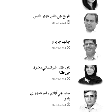
تاريخ جي ڪفن جھڙو ڪيس
08-03-2024
چانهه جا باغ
08-03-2024
ناول ڪتا: غيرانساني مخلوق
جي ڪٿا
08-03-2024
ميڊيا جي آزادي ۽ غيرجمھوري
وادي
06-03-2024