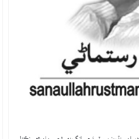
وران سنڌ يونيورسٽيءَ جي انگريزي شعبي مان پڙهي نڪتل