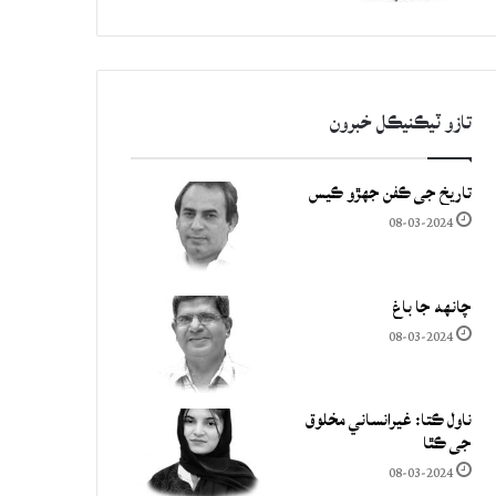
تازو ٽيڪنيڪل خبرون
تاريخ جي ڪفن جھڙو ڪيس
08-03-2024
چانهه جا باغ
08-03-2024
ناول ڪتا: غيرانساني مخلوق
جي ڪٿا
08-03-2024