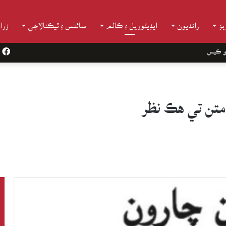
ز
رانديون
ايڊيٽوريل ۽ ڪالم
سائنس ۽ ٽيڪنالاجي
زرا
و ڪيس
k
تن تي ھڪ نظر