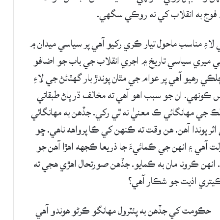
رس ۾ فوج به انقلاب کي نه روڪي سگهي.
اءِ مناسب ماحول تيار ڪري رکيو آهي پر سياسي ميدان ۾
 ميري سياسي تاريخ ۾ اجري انقلاب جي باب جو اضافو
 رهيو آهي پر عوام جي مٿان پوندڙ بار گهٽائڻ جي لاءِ
ونهي. ان جو سبب اهو آهي ته مخالف ڌر پاڻ طبقاتي
لڪ جي مهانگائي ڪا معنيٰ نه ٿي رکي. جڏهن به مهانگائي
اثر پوندا آهن. هن وقت ته ڪنهن کي ڪا پرواهه ناهي. ڇو
لت آهي ۽ انهن جي ڪمائيءَ جا ذريعا ڪجهه اهڙا آهن جو
 انهن ڪرونا مان به ڪمايو. جڏهن صورتحال اهڙي هجي ته
ڪيتري اذيت جو شڪار آهي؟
حڪومت کي جڏهن به پئٽرول مهانگو ڪرڻو هوندو آهي