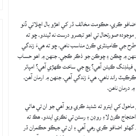
ول جي قيمت ۾ 12 روپين جو اضافو ڪري، حڪومت مخالف ڌر کي اهڙو بال اڇلائي ڏنو
موجوده صورتحال تي اهو تبصرو درست نه ٿيندو. ڇو ته
 طرح جي ڪامينٽري ڪرڻ مناسب ناهي. ڇو ته هيءَ زندگي
. جنهن ۾ ڇڪن ۽ چوڪن جو ذڪر ڪجي. جنهن ۾ اهو حساب
يلڊنگ ڪيئن آهي؟ پچ جي ساخت ڪهڙي آهي؟ امپائر
ڪرڪيٽ راند ناهي. هيءَ زندگي آهي. جنهن ۾ ارمان آهن.
 درمان ناهن.
ماحول کي ايترو ته شديد ڪري ويو آهي جو ان تي هاڻي
حتجاج ڪرڻ لاءِ روڊن ۽ رستن تي نڪري ايندو. هڪ ته
 گهڻو اضافو ڪري رهي آهي ۽ ان تي جيڪو حڪمران ڌر