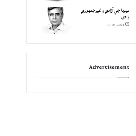
ميڊيا جي آزادي ۽ غيرجمھوري
وادي
06-03-2024
Advertisement