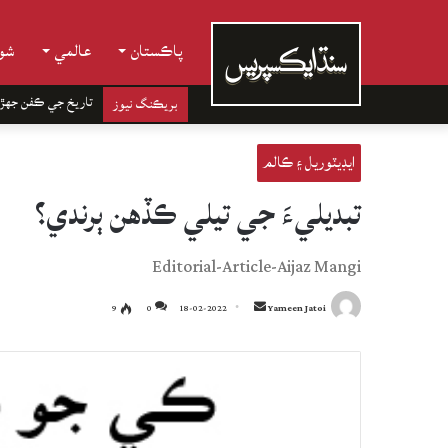
پاڪستان
عالمي
شوب
تاريخ جي ڪفن جھڙ
بريڪنگ نيوز
ايڊيٽوريل ۽ ڪالم
تبديليءَ جي تيلي ڪڏهن ٻرندي؟
Editorial-Article-Aijaz Mangi
Send
9
0
18-02-2022
Yameen Jatoi
an
email