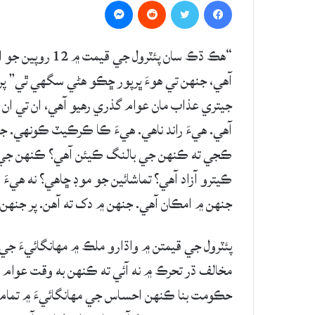
Messenger
Reddit
Twitter
Facebook
“هڪ ڌڪ سان پئٽر
آهي، جنهن تي هوءَ ڀرپور ڇڪو هڻي سگهي ٿي” پر 
جيتري عذاب مان عوام گذري رهيو آهي، ان تي ان
آهي. هيءَ راند ناهي. هيءَ ڪا ڪرڪيٽ ڪونهي
ڪجي ته ڪنهن جي بالنگ ڪيئن آهي؟ ڪنهن جي ف
ڪيترو آزاد آهي؟ تماشائين جو موڊ ڇاهي؟ نه هيءَ 
جنهن ۾ امڪان آهي. جنهن ۾ دک ته آهن. پر جنهن ۾
پئٽرول جي قيمتن ۾ واڌارو ملڪ ۾ مهانگائيءَ جي 
مخالف ڌر تحرڪ ۾ نه آئي ته ڪنهن به وقت عوام ا
حڪومت بنا ڪنهن احساس جي مهانگائيءَ ۾ تمام