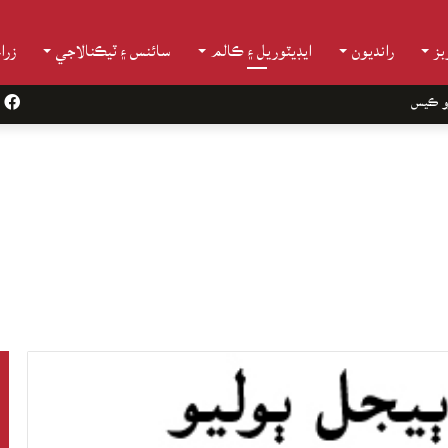
ز
رانديون
ايڊيٽوريل ۽ ڪالم
سائنس ۽ ٽيڪنالاجي
زرا
و ڪيس
k