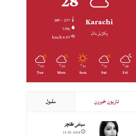
28
Karachi
28º - 27º
73%
پکڙيل بادل
6.97 km/h
30
30
31
31
28
℃
℃
℃
℃
℃
Tue
Mon
Sun
Sat
Fri
تازيون خبرون
مقبول
سيلفي ڪلچر
13-05-2024