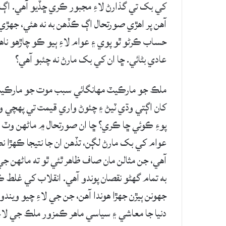
کي بک تي گذارڻ لاءِ مجبور ڪري ڇڏيو آهي. اڳ 
آهن پر اهڙي صورتحال اڳ ڪڏهن به نه هئي، جهڙي 
حساب ڪرڻو ٿو پوي ۽ عوام لاءِ ٻيو ڪو چاڙهو ناه
عادي بڻائي. ڇا ان کي بک مارڻ نه چئبو آهي؟
ملڪ جو مارڪيٽ مهانگائي سبب موت جو مارڪيٽ 
کان اڳتي وڌي ٽيڻ ۽ چئوڻ واري قيمت تي پهچي وڃ
پوءِ ڪوئي ڇا ڪري؟ ڇا ان صورتحال ۾ ماڻهن وٽ 
عوام کي بک مارڻ لڳن، تڏهن ان جا نتيجا ڪهڙا نڪر
آهي، جن مثالن مان صاف ظاهر ٿئي ٿو ته ماڻهن ج
به تمام گهڻو نقصان پوندو آهي. انقلاب کي غلط 
جهونن ٻيڙن جهڙا هوندا آهن، جن جي لاءِ چيو ويند
دنيا جا معاشي ۽ سياسي ماهر ڪمزور ملڪ جي لاءِ 