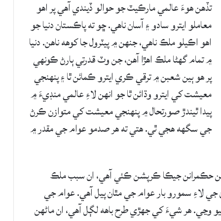
تڏهن هوءَ عالمي مارڪيٽ جو حوالو ڏيندي آهي پر اهو
معاملو ايترو سادو ۽ آسان ناهي. ڇو ته پاڪستان دنيا جو
اهو اڪيلو ملڪ ناهي، جنهن ۾ پيٽرول جا کوهه ناهن. دنيا
۾ تمام گهڻا ملڪ اهڙا آهن، جن وٽ قدرتي ٻارڻ ڪونهي
پر هو ٻين شعبن ۾ ترقي ڪري ايترو ڪمائن ٿا ۽ پنهنجي
معيشت کي ايترو وڌائن ٿا جو انهن لاءِ عالمي منڊيءَ ۾
پيدا ٿيندڙ صورتحال ۾ پنهنجي معيشت کي متوازن ڪرڻ
جي سگهه هجي ٿي. هتي ته هر صدمو عوام جي مقدر ۾
ڻوڪن حڪمرانن جيڪا ڪرپشن ڪئي آهي، ان سبب ملڪ
ي لاءِ سمورو بار عوام جي مٿان پيل آهي. عوام جي
پيو وڃي. هر شيءَ کي جهڙي طرح باهه لڳل آهي، ان ماڻهن