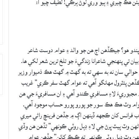
يئن هڪ چيري ۽ ٻيو وري لوڻ ٻرڪي! لطيف چيو آ:
پندو هو؟ جيڪڏهن اڄ هن جو والد ۽ عوام دوست شاعر
يان تي پنهنجي شاعرانا زندگيءَ جو تلخ ترين شعر لکي ها.
حوالي سان نه به سهي ته به گهٽ ۾ گهٽ هڪ ذميوار وزير
يڪڏهن پئٽرول مهانگو آهي ته عوام گهٽ سفر ڪري” غريب
 مجبوريءَ لاءِ مسافري ڪندو آهي ۽ ان مسافريءَ جي هن
وام وٽ هڪ هڪ سور جو پورو پورو حساب موجود آهي.
لاب فرانس کان ڪجهه ڏينهن اڳ ۾ جڏهن فرينچ راڻي ميري
 ماڻهن وٽ پيٽ ڀرڻ جي لاءِ ڊٻل روٽي ڪونهي” تڏهن هن وڏي
ن انهن وٽ ڊٻل روٽي ڪونهي ته ڪيڪ کائن” جڏهن عوام