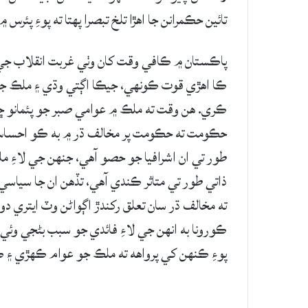
تائين حڪمرانن جا اهڙا تلخ تبصرا پهتا ته پوءِ پئ
پاڪستان ۾ ڪافي وقت کان وٺي غربت انقلاب جي ل
ڪا اهڙي قوت ڪونهي، جيڪا اڳتي وڌي ۽ ملڪ جي
ڪري. هن وقت ته ملڪ ۾ عوامي صبر جو پئمانو ڇلڪي
حڪومت ته حڪومت پر مخالف ڌر ۾ به ڪو احساس ڪ
طور تي ان اشرافيا جو حصو آهي، جنهن جي لاءِ م
ذاتي طور تي متاثر ڪندي آهي، تڏهن ان جا سياسي 
ته مخالف ڌر سان تعلق رکندڙ اڳواڻن وٽ ايتري دو
ڪورونا به انهن جي لاءِ فائدي جو سبب بڻجي وئي.
پوءِ ڪنهن کي پرواهه ته ملڪ جو عوام ڪهڙي ۽ 