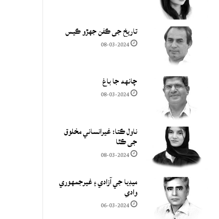
تاريخ جي ڪفن جھڙو ڪيس
08-03-2024
چانهه جا باغ
08-03-2024
ناول ڪتا: غيرانساني مخلوق
جي ڪٿا
08-03-2024
ميڊيا جي آزادي ۽ غيرجمھوري
وادي
06-03-2024