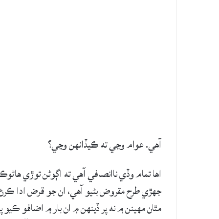
آهي. عوام وڃي ته ڪيڏانهن وڃي؟
اها تمام وڏي ناانصافي آهي ته اڳوڻن توڙي ها
جهڙي طرح مقروض بڻيو آهي، ان جو قرض ادا ڪرڻ ج
مٿان مهينن ۾ نه پر ڏينهن ۾ ان بار ۾ اضافو ڪيو 