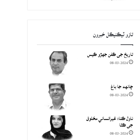
تازو ٽيڪنيڪل خبرون
تاريخ جي ڪفن جھڙو ڪيس
08-03-2024
چانهه جا باغ
08-03-2024
ناول ڪتا: غيرانساني مخلوق
جي ڪٿا
08-03-2024