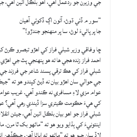
جي وزيرن جو ردعمل آهي، اهو بلڪل ائين آهي، ج
“سور م ڏئي ڌوڻ، آئون اڳ ڏکوئي آهيان
جا پر پاڻيءَ لوڻ، سا پر منهنجو جندڙو!”
ڇا وفاقي وزير شبلي فراز کي اهڙو تبصرو ڪرڻ ک
احمد فراز زنده هجي ها ته هو پنهنجي پٽ جي اهڙي ب
شبلي فراز کي هڪ ترقي پسند شاعر جي فرزند جي 
جي حوالي سان اهڙو بيان نه ڏيڻ کپندو هو ته “ج
عوام مزي لاءِ مسافري نه ڪندو آهي. غريب عوام
کي هيءَ حڪومت ڪيتري سزا ڏيندي رهي آهي؟ ع
شبلي فراز جو اهو بيان بلڪل ائين آهي، جيئن انق
اينتونيءَ کي ٻڌايو ويو هو ته “ماڻهو بک ٿا مرن.
لاڏ سان چيو هو ته “ماڻهو ته اياڻا آهن. جيڪڏه