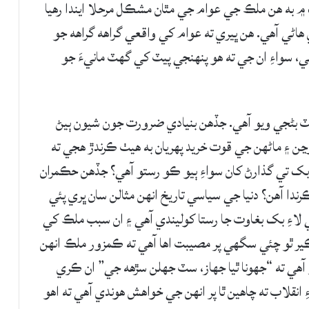
۾ به هن ملڪ جي عوام جي مٿان مشڪل مرحلا ايندا رهيا
هاڻي آهي. هن ڀيري ته عوام کي واقعي گراهه گراهه جو
ي، سواءِ ان جي ته هو پنهنجي پيٽ کي گهٽ مانيءَ جو
بڻجي ويو آهي. جڏهن بنيادي ضرورت جون شيون ٻيڻ
ن ۽ ماڻهن جي قوت خريد پهريان به هيٺ ڪرندڙ هجي ته
بک تي گذارڻ کان سواءِ ٻيو ڪو رستو آهي؟ جڏهن حڪمران
ندا آهن؟ دنيا جي سياسي تاريخ انهن مثالن سان ڀري پئي
ي لاءِ بک بغاوت جا رستا کوليندي آهي ۽ ان سبب ملڪ کي
ڪير ٿو چئي سگهي پر مصيبت اها آهي ته ڪمزور ملڪ انهن
و آهي ته “جهونا ٿيا جهاز، سٽ جهلن سڙهه جي” ان ڪري
انقلاب ته چاهين ٿا پر انهن جي خواهش هوندي آهي ته اهو