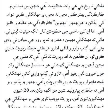
ملڪي تاريخ جي هي واحد حڪومت آهي جنهن ٻين ميدانن ۾
ڪارڪردگي بهتر ڪئي هجي نه هجي، پر مهانگائي ڪري عوام
کي ايذائڻ ۾ هن جنهن “بهترين” ڪارڪردگي جو مظاهرو ڪيو
آهي، اها ان کي ماضي جي حڪومتن کان الڳ حيثيت ڏيئي ٿي.
هاڻي ته مهانگائي مهينن ۽ هفتن ۾ نه پر روز جي بنيادن تي وڌي
رهي آهي. ڳڻپ وارو وفاقي ادارو هر هفتي جيڪا رپورٽ جاري
ڪري ٿو، ان ڪڏهن به اها رپورٽ نه ڏني آهي ته هفتي جي
هيترن ڏينهن ۾ مهانگائي گهٽ ٿي هو مسلسل مهانگائي وڌڻ
جون خبرون ڏئي رهيو آهي. تازو ئي ڳڻپ واري کاتي مهانگائي
بابت هفتيوار رپورٽ جاري ڪري ڇڏي آهي، جنهن ۾ ٻڌايو ويو
آهي ته ملڪ ۾ پيٽروليم شين جو اگهه وڌڻ بعد 28 شيون
مهانگيون ٿيون آهن. رپورٽ موجب تازي هفتي ۾ مهانگائي جي
شرح 0 ڏهائي 22 سيڪڙو واڌ ٿي ۽ سالياني بنيادن تي مهانگائي