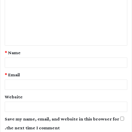
o
m
m
e
n
t
*
Name
*
*
Email
Website
Save my name, email, and website in this browser for
the next time I comment.