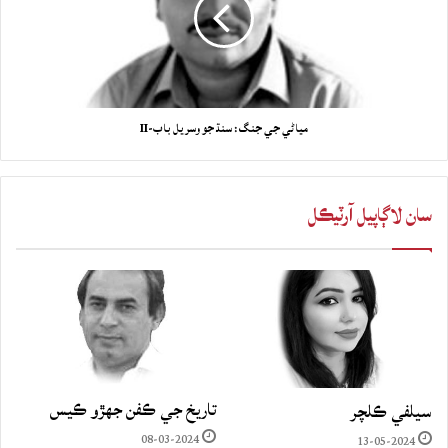
مياڻي جي جنگ: سنڌ جو وسريل باب-II
سان لاڳاپيل آرٽيڪل
تاريخ جي ڪفن جھڙو ڪيس
سيلفي ڪلچر
08-03-2024
13-05-2024