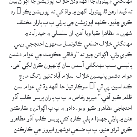
مهانگائي ۽ پيٽرول جا اگهه وڌڻ خلاف اپوزيشن جا اڳواڻ بيان
ته ڏيندا رهن ٿا، پيٽرول اگهن ۾ واڌ کي ته اپوزيشن يڪرا رد
ڪري ڇڏيو. ڪلهه اپوزيشن جي پارٽي پ پ پاران مختلف
شهرن ۾ مظاهرا ڪيا ويا آهن. ان سلسلي ۾ حيدرآباد ۾
مهانگائي خلاف ضلعي ڪائونسل سامهون احتجاجي ريلي
ڪڍي وئي. اڳواڻن چيو ته “وفاقي حڪومت جي عوام دشمن
پاليسي سبب مهانگائي آسمان سان ڳالهيون ڪرڻ لڳي آهي.
عوام دشمن پاليسين خلاف اسلام آباد تائين لانگ مارچ
ڪنداسين. پي ٽي آ سرڪار تيل جا اگهه وڌائي عوام سان
ظلم ڪيو آهي.” ميرپورخاص ۾ پ پ پاران پريس ڪلب آڏو
احتجاجي مظاھرو ڪيو ويو. دادو ۾ پ پ اڳواڻن ۽ ڪارڪنن
هٿن ۾ پارٽي جهنڊا ۽ پلي ڪارڊ کڻي پريس ڪلب آڏو مظاهرو
ڪري ڌرڻو هنيو. پ پ ضلعي نوشهروفيروز جي ڪارڪنن