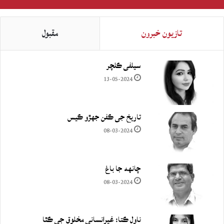
تازيون خبرون
مقبول
سيلفي ڪلچر
13-05-2024
تاريخ جي ڪفن جھڙو ڪيس
08-03-2024
چانهه جا باغ
08-03-2024
ناول ڪتا: غيرانساني مخلوق جي ڪٿا