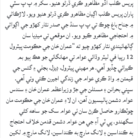
پريس ڪلب آڏو مظاھرو ڪري ڌرڻو ھنيو. سکر ۾ پ پ سٽي
پاران پريس ڪلب اڳيان مظاهرو ڪري ڌرڻو هنيو ويو. لاڙڪاڻي
۾ جناح باغ چوڪ تي پ پ سنڌ جي صدر نثار کهڙو جي اڳواڻي
۾ احتجاجي مظاهرو ڪيو ويو. ان موقعي تي ميڊيا سان
ڳالهائيندي نثار کهڙو چيو ته “عمران خان جي حڪومت پيٽرول
12 رپيا في ليٽر وڌائي عوام تي مهانگائي جو هڪ ٻيو بم
ڪيرائي ڇڏيو آهي. هر مهيني پيٽرول، ڊيزل، بجلي ۽ گئس جي
قيمتن ۾ واڌ ڪري عوام جي زندگي اجيرن ڪئي وئي آهي.
سڀني بحرانن ۽ مسئلن جي جڙ وزيراعظم عمران خان ۽ سندس
عوام دشمن پاليسيون آهن، ان لاءِ عمران خان جي حڪومت مان
ڇوٽڪارو حاصل ڪرڻ سان ئي عوام سک جو ساهه کڻي
سگهندو. پي ٽي آءِ جي هن عوام دشمن قدمن خلاف احتجاج
به ڪنداسين ۽ لانگ مارچ به ڪنداسين، لانگ مارچ ۾ لکين