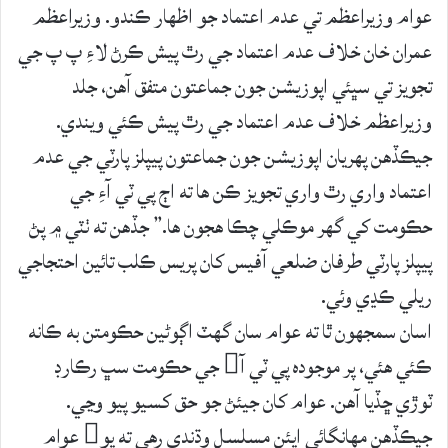
عوام وزيراعظم تي عدم اعتماد جو اظهار ڪندو. وزيراعظم
عمران خان خلاف عدم اعتماد جي رٿ پيش ڪرڻ لاءِ پ پ جي
تجويز تي سڀئي اپوزيشن جون جماعتون متفق آهن، جلد
وزيراعظم خلاف عدم اعتماد جي رٿ پيش ڪئي ويندي.
جيڪڏهن پهريان اپوزيشن جون جماعتون پيپلز پارٽي جي عدم
اعتماد واري رٿ واري تجويز ڪن ها ته اڄ پي ٽي آءِ جي
حڪومت کي گهر موڪلي چڪا هجون ها.” جڏهن ته ٺٽي ۾ پڻ
پيپلز پارٽي طرفان ضلعي آفيس کان پريس ڪلب تائين احتجاجي
ريلي ڪڍي وئي.
اسان سمجهون ٿا ته عوام سان گهٽ اڳوڻين حڪومتن به ڪانه
ڪئي هئي، پر موجوده پي ٽي آ جي حڪومت سڀ رڪارڊ
ٽوڙي ڇڏيا آهن. عوام کان جيئڻ جو حق کسيو پيو وڃي.
جيڪڏهن مهانگائي ايئن مسلسل وڌندي رهي ته پو عوام