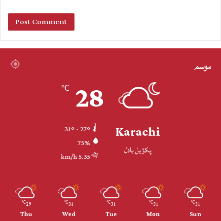
موسم
28
℃
Karachi
31º - 27º
75%
پکڙيل بادل
5.35 km/h
29
31
31
31
31
℃
℃
℃
℃
℃
Thu
Wed
Tue
Mon
Sun