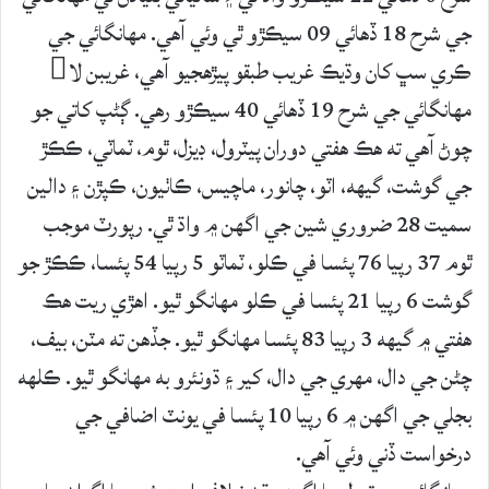
جي شرح 18 ڏهائي 09 سيڪڙو ٿي وئي آهي. مهانگائي جي
ڪري سڀ کان وڌيڪ غريب طبقو پيڙهجيو آهي، غريبن لا
مهانگائي جي شرح 19 ڏهائي 40 سيڪڙو رهي. ڳڻپ کاتي جو
چوڻ آهي ته هڪ هفتي دوران پيٽرول، ڊيزل، ٿوم، ٽماٽي، ڪڪڙ
جي گوشت، گيهه، اٽو، چانور، ماچيس، ڪاٺيون، ڪپڙن ۽ دالين
سميت 28 ضروري شين جي اگهن ۾ واڌ ٿي. رپورٽ موجب
ٿوم 37 رپيا 76 پئسا في ڪلو، ٽماٽو 5 رپيا 54 پئسا، ڪڪڙ جو
گوشت 6 رپيا 21 پئسا في ڪلو مهانگو ٿيو. اهڙي ريت هڪ
هفتي ۾ گيهه 3 رپيا 83 پئسا مهانگو ٿيو. جڏهن ته مٽن، بيف،
چڻن جي دال، مهري جي دال، کير ۽ ڌونئرو به مهانگو ٿيو. ڪلهه
بجلي جي اگهن ۾ 6 رپيا 10 پئسا في يونٽ اضافي جي
درخواست ڏني وئي آهي.