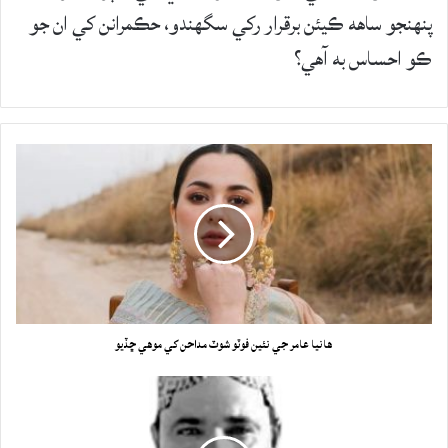
پنهنجو ساهه ڪيئن برقرار رکي سگهندو، حڪمرانن کي ان جو
ڪو احساس به آهي؟
هانيا عامر جي نئين فوٽو شوٽ مداحن کي موهي ڇڏيو