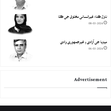
ناول ڪتا: غيرانساني مخلوق جي ڪٿا
08-03-2024
ميڊيا جي آزادي ۽ غيرجمھوري وادي
06-03-2024
Advertisement