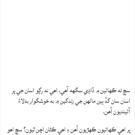
سچ ته ڪهاڻين ۾ ڏاڍي سگهه آھي، اهي نه رڳو اسان جي پر
اسان سان گڏ ٻين ماڻھن جي زندگين ۾ به خوشگوار بدلاءُ
آڻينديون آھن.
پر اهي ڪهاڻيون ڪهڙيون آهن ۽ اهي ڪٿان اچن ٿيون؟ سچ اهو