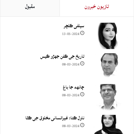
تازيون خبرون
مقبول
سيلفي ڪلچر
13-05-2024
تاريخ جي ڪفن جھڙو ڪيس
08-03-2024
چانهه جا باغ
08-03-2024
ناول ڪتا: غيرانساني مخلوق جي ڪٿا
08-03-2024