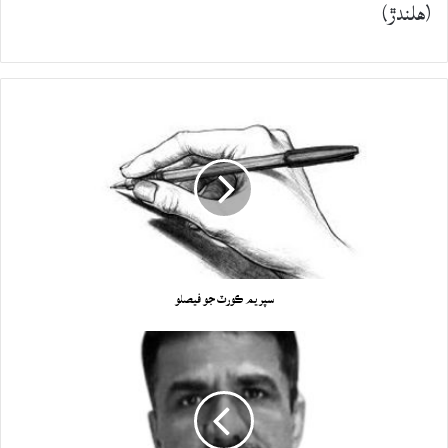
(هلندڙ)
سپريم ڪورٽ جو فيصلو