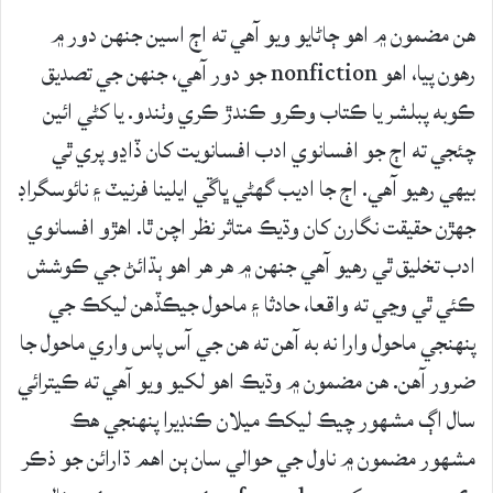
هن مضمون ۾ اهو ڄاڻايو ويو آهي ته اڄ اسين جنهن دور ۾
رهون پيا، اهو nonfiction جو دور آهي، جنهن جي تصديق
ڪوبه پبلشر يا ڪتاب وڪرو ڪندڙ ڪري وٺندو. يا کڻي ائين
چئجي ته اڄ جو افسانوي ادب افسانويت کان ڏاڍو پري ٿي
بيهي رهيو آهي. اڄ جا اديب گهڻي ڀاڱي ايلينا فرنيٽ ۽ نائوسگراڊ
جهڙن حقيقت نگارن کان وڌيڪ متاثر نظر اچن ٿا. اهڙو افسانوي
ادب تخليق ٿي رهيو آهي جنهن ۾ هر هر اهو ٻڌائڻ جي ڪوشش
ڪئي ٿي وڃي ته واقعا، حادثا ۽ ماحول جيڪڏهن ليکڪ جي
پنهنجي ماحول وارا نه به آهن ته هن جي آس پاس واري ماحول جا
ضرور آهن. هن مضمون ۾ وڌيڪ اهو لکيو ويو آهي ته ڪيترائي
سال اڳ مشهور چيڪ ليکڪ ميلان ڪنڊيرا پنهنجي هڪ
مشهور مضمون ۾ ناول جي حوالي سان ٻن اهم ڌارائن جو ذڪر