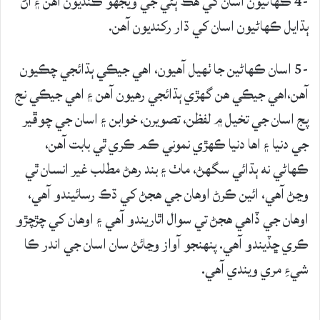
-4 ڪهاڻيون اسان کي هڪ ٻئي جي ويجهو ڪنديون آھن ۽ اڻ
ٻڌايل ڪهاڻيون اسان کي ڌار رکنديون آھن.
-5 اسان ڪهاڻين جا ٺهيل آھيون، اهي جيڪي ٻڌائجي چڪيون
آھن،اهي جيڪي هن گهڙي ٻڌائجي رهيون آھن ۽ اهي جيڪي نج
پج اسان جي تخيل ۾ لفظن، تصويرن، خوابن ۽ اسان جي چوڦير
جي دنيا ۽ اها دنيا ڪهڙي نموني ڪم ڪري ٿي بابت آھن،
ڪهاڻي نه ٻڌائي سگهڻ، ماٺ ۽ بند رهڻ مطلب غير انسان ٿي
وڃڻ آھي، ائين ڪرڻ اوهان جي هجڻ کي ڌڪ رسائيندو آھي،
اوهان جي ڏاهي هجڻ تي سوال اٿاريندو آھي ۽ اوهان کي چڙچڙو
ڪري ڇڏيندو آھي. پنهنجو آواز وڃائڻ سان اسان جي اندر ڪا
شيءِ مري ويندي آھي.