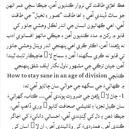
هڪ اهڙي طاقت کي نروار ڪنديون آهن، جيڪا سڄي عمر انهن
جو ساٿ ڏيندي آهي ۽ اها طاقت “تصور ۽ تخيل” جي طاقت
آهي. اهي ڪهاڻيون انسان جي اندر لڪل وحشي جانور کي
قابو ۾ رکڻ ۾ مدد ڪنديون آهن ۽ جيڪي ماڻهو افسانوي ادب
نه پڙهندا آهن، اڪثر ڪري اهي پنهنجي اندر ويٺل وحشي جانور
تي قابو نه ڪري سگهندا آهن ۽ سماج لا هاڃيڪار ثابت ٿيندا
آهن. جيئن ترڪي جي مشهور ناول نگار ايلف شفق پنهنجي
ڪتابچي How to stay sane in an age of division
۾ ڪهاڻيءَ جي سگهه جي حوالي سان ڄاڻايو آهي ته:
1- ڄاڻ لا پڙھڻ جي ضرورت پوندي آھي…. ڪتاب، گهرائيءَ
سان ڪيل تجزيا ۽ تفتيشي صحافت کانپو وري ڏاهپ آھي،
جيڪا ذھن ۽ دل کي ڳنڍندي آھي، احساتي دانائيءَ کي اجاگر
ڪندي آھي. همدرديءَ کي وڌائيندي آھي، ان لا اسان کي