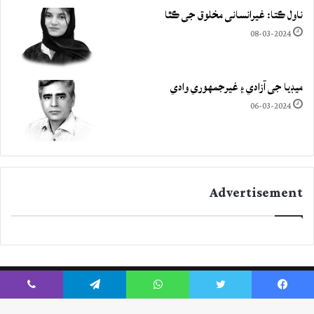
ناول ڪتا: غيرانساني مخلوق جي ڪٿا
08-03-2024
ميڊيا جي آزادي ۽ غيرجمھوري وادي
06-03-2024
Advertisement
Viber
Telegram
WhatsApp
Twitter
Facebook
Instagram
YouTube
Twitter
Facebook