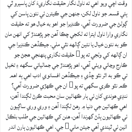
وقت اچي ويو آهي ته ناول نگار حقيقت نگاريءَ کان پاسيرو ٿي
ٻئي قسم جو ناول لکن، جنهن جي ڪيترن ئي نئون پاسن کي
ڳولڻ جي ضرورت آهي. ڪنڊيرا جو اهو به خيال هو ته حقيقت
نگاري وارا ناول ايترا ته لکجي چڪا آهن جو پڙهندڙ کي انهن مان
ڪو به نئون خيال يا نئين ڳالهه نٿي ملي. جيڪڏهن ڪنڊيرا جي
ان ڳالهه کي وٺجي ته پو حقيقت نگاري پنهنجي هجڻ جو
ڪارج وڃائي ويٺي آهي، اهو پڙهندڙ جي جمالياتي سگهه ۽ تخيل
تي ڪو به اثر نٿو ڇڏي ۽ جيڪڏهن افسانوي ادب اهي ٻه اهم
ڪم نٿو ڪري سگهي ته پو ان جي ڪهڙي ضرورت آهي؟
ننڍي هوندي کان ئي ٻار ڪهاڻين سان محبت ڪرڻ لڳندا آهن،
اهي ڪهاڻين جي دنيا ۾ رهڻ لڳندا آهن ۽ وري وري ساڳيون
ئي ڪهاڻيون ٻڌڻ گهرندا آهن، هنن کي ڪهاڻين جي طلب بلڪل
ائين ئي ٿيندي آهي جيئن ماني جي. اهي ڪهاڻيون ٻارن اندر