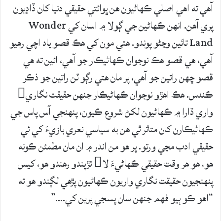
آهي ته اهي اصلي ڪهاڻيون هن ڀوائتي حقيقي دنيا کان ڏاڍيون
پري آهن. انهن ڪهاڻين جي ڳولا ۾ اسان کي Wonder
Land تائين وڃڻو پوندو. هتي مون کي هڪ قصو ياد اچي رهيو
آهي، هي قصو هڪ نوجوان ڪهاڻيڪار جو آهي، ائين ته هي
قصو ڇهن راتين جو آهي، پر مان هتي رڳو ٽن راتين جو ذڪر
ڪندس. هڪ اهڙو نوجوان ڪهاڻيڪار جنهن حقيقت نگاري
واري ڌارا ۾ ڪهاڻيون لکڻ شروع ڪيون، پنهنجي آس پاس جي
ڪهاڻيڪارن کان متاثر ٿي هن به سياسي نعري بازيءَ کي ئي
حقيقي ادب مڃي ورتو. پر هو من اندر ۾ ان مان مطمئن ڪونه
هو، هو هر وقت حقيقي ڪهاڻيءَ لا تڙپندو رهندو هو، کيس
پنهنجيون حقيقت نگاري واريون ڪهاڻيون پڙهي لڳندو هو ته
“اهو ڪو ٻيو فهم جنهن سان پسجي پرين کي….”