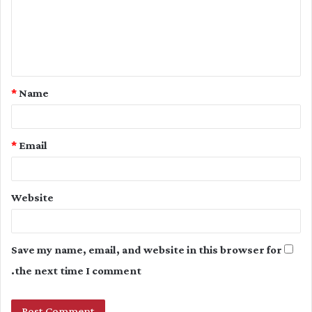
m
e
n
t
*
Name
*
*
Email
Website
Save my name, email, and website in this browser for
the next time I comment.