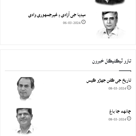
ميڊيا جي آزادي ۽ غيرجمھوري وادي
06-03-2024
تازو ٽيڪنيڪل خبرون
تاريخ جي ڪفن جھڙو ڪيس
08-03-2024
چانهه جا باغ
08-03-2024