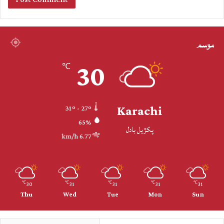
موسم
30
℃
Karachi
31º - 27º
65%
پکڙيل بادل
6.77 km/h
30
31
31
31
31
℃
℃
℃
℃
℃
Thu
Wed
Tue
Mon
Sun