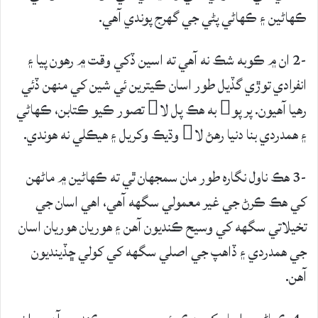
ڪهاڻين ۽ ڪهاڻي پڻي جي گهرج پوندي آھي.
-2 ان ۾ ڪوبه شڪ نه آھي ته اسين ڏکي وقت ۾ رهون پيا ۽
انفرادي توڙي گڏيل طور اسان ڪيترين ئي شين کي منهن ڏئي
رهيا آھيون. پر پو به هڪ پل لا تصور ڪيو ڪتابن، ڪهاڻي
۽ همدردي بنا دنيا رهڻ لا وڌيڪ وکريل ۽ هيڪلي نه هوندي.
-3 هڪ ناول نگاره طور مان سمجهان ٿي ته ڪهاڻين ۾ ماڻھن
کي هڪ ڪرڻ جي غير معمولي سگهه آھي، اهي اسان جي
تخيلاتي سگهه کي وسيح ڪنديون آھن ۽ ھوريان هوريان اسان
جي همدردي ۽ ڏاهپ جي اصلي سگهه کي کولي ڇڏينديون
آھن.