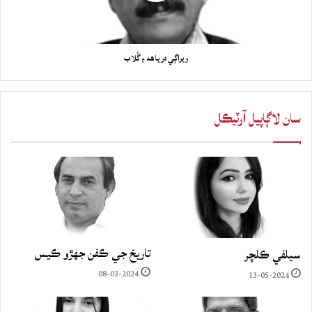
ويراڳي درياھه ۽ گُلاب
سان لاڳاپيل آرٽيڪل
تاريخ جي ڪفن جھڙو ڪيس
سيلفي ڪلچر
08-03-2024
13-05-2024