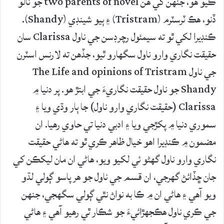
ڪيو هو، جنهن کي هن two parents of novel جو نالو
ڏنو، هڪ ٽرسٽرم (Tristram) ۽ ٻيو شينڊي (Shandy).
ڪنڊيرا لکي ٿو ته سيمئول رچرڊسن جي ناول Clarissa سان
حقيقت نگاري وارو ناول سگهارو ٿيو، جڏهن ته لارنس اسٽرن
جي ناول The Life and opinions of Tristram
Shandy جو ناول حقيقت نگاريءَ جي ابتڙ هو. پر دنيا ۾
Clarissa (حقيقت نگاري وارو ناول) جا ٻار وڌي ويا ۽
سموري دنيا ۾ پکڙجي ويا ۽ ادبي دنيا تي حاوي رهيا. ان
مضمون ۾ ڪنڊيرا اهو خيال ظاهر ڪري ٿو ته هاڻي حقيقت
نگاري وارو ناول گهڻو ئي لکيو ويو، هاڻي ان مان ليکڪن کي
جان ڇڏائڻ گهرجي، ان قسم جي ناول جو هر پاسو ڳولي لڌو
ويو آهي ۽ هاڻي ان ۾ ڪا به نواڻ نٿي ڳولي سگهجي، جنهن
جي ڪري ناول هڪجهڙائيءَ جو شڪار ٿي رهيو آهي ۽ هاڻي