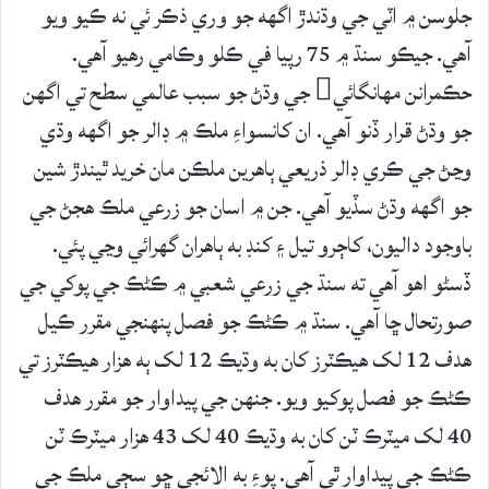
جلوسن ۾ اٽي جي وڌندڙ اگهه جو وري ذڪر ئي نه ڪيو ويو
آهي. جيڪو سنڌ ۾ 75 رپيا في ڪلو وڪامي رهيو آهي.
حڪمرانن مهانگائي جي وڌڻ جو سبب عالمي سطح تي اگهن
جو وڌڻ قرار ڏنو آهي. ان کانسواءِ ملڪ ۾ ڊالر جو اگهه وڌي
وڃڻ جي ڪري ڊالر ذريعي ٻاهرين ملڪن مان خريد ٿيندڙ شين
جو اگهه وڌڻ سڏيو آهي. جن ۾ اسان جو زرعي ملڪ هجڻ جي
باوجود داليون، کاڄرو تيل ۽ کنڊ به ٻاهران گهرائي وڃي پئي.
ڏسڻو اهو آهي ته سنڌ جي زرعي شعبي ۾ ڪڻڪ جي پوکي جي
صورتحال ڇا آهي. سنڌ ۾ ڪڻڪ جو فصل پنهنجي مقرر ڪيل
هدف 12 لک هيڪٽرز کان به وڌيڪ 12 لک ٻه هزار هيڪٽرز تي
ڪڻڪ جو فصل پوکيو ويو. جنهن جي پيداوار جو مقرر هدف
40 لک ميٽرڪ ٽن کان به وڌيڪ 40 لک 43 هزار ميٽرڪ ٽن
ڪڻڪ جي پيداوار ٿي آهي. پوءِ به الائجي ڇو سڄي ملڪ جي