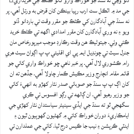
ڏٺو وڃي ته سنڌ جو خوراڪ وارو کاتو ڪڻڪ جي خريداري
جي مد ۾ اٽڪل ست ارب رپيا بينڪن کان قرض به ورتل آهي. پر
نه سنڌ جي آبادگارن کي ڪڻڪ جو مقرر وقت تي باردانو ڏنو
ويو ۽ نه وري آبادگارن کان مقرر امدادي اگهه تي ڪڻڪ خريد
ڪئي وئي. جيتوڻيڪ هن وقت رڪارڊ موجب ميرپورخاص مان
جنرل سيٽ تي چونڊيل ايم پي اي اقليتي پ پ اڳواڻ سيٺ هري
رام ڪشوري لال آهي. پر خبر ناهي ڇو خوراڪ واري کاتي جو
قائم مقام انچارج وزير مڪيش ڪمار چاولا آهي. جڏهن ته ان
کان اڳ پ پ سنڌ جو صوبائي صدر نثار کهڙو به انهيءَ کاتي
جو وزير رهيو آهي. ان ڳالهه تي رڳو افسوس ئي ڪري
سگهجي ٿو ته سنڌ جي ايڏي سينيئر سياستدان نثار کهڙي جي
ايامڪاريءَ دوران خوراڪ کاتي ۾ گهڻيون گهوٻيون ٿيون ۽
اينٽي ڪرپشن ۽ نيب جا ڪيس درج ٿيا. کاتي جي عملدارن تي