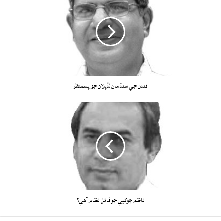
هندن جي سنڌ مان لڏپلاڻ جو پسمنظر
ناظم جوکيي جو قاتل نظام آهي؟