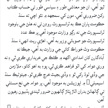
ٿيو آهي. ان جو معاشي طور ۽ سياسي طور تي حساب ڪتاب
رکڻ ضروري آهي. مون کي سمجهه ۾ نٿو اچي ته سنڌ
حڪومت پاران هڪ به ٽرانسپورٽ روڊن تي نه هلڻ جي باوجود
ٽرانسپورٽ جي نه رڳو وزارت موجود آهي پر هڪ عدد
ٽرانسپورٽ جو صوبائي وزير به آهي. اهڙي ريت انهيءَ سنڌ
حڪومت وٽ خوراڪ کاتي جي وزارت به آهي. جيڪا نه
آبادگارن کان امدادي اگهه ۾ ڪڻڪ جي خريداري ڪري ٿي ۽ نه
وري عوام کي اٽو فراهم ڪري ٿي. پوءِ به اهو کاتو، ملازمن
جي وڏي لوڌ رکي ٿو ۽ وڏي بجيٽ خرچ ڪري ٿو. جيتوڻيڪ سنڌ
اسيمبلي ۾ اپوزيشن به موجود آهي. پر عوام جي نج مسئلي
تي ڳالهائڻ بدران اٽاڙ پٽاڙ ڳالهيون ضرور ٿيندي ٻڌبيون رهيون
آهن.