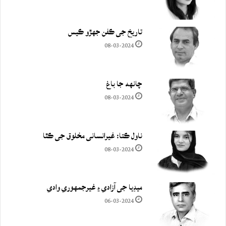
تاريخ جي ڪفن جھڙو ڪيس
08-03-2024
چانهه جا باغ
08-03-2024
ناول ڪتا: غيرانساني مخلوق جي ڪٿا
08-03-2024
ميڊيا جي آزادي ۽ غيرجمھوري وادي
06-03-2024