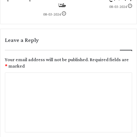
ڪٿا
08-03-2024
08-03-2024
Leave a Reply
Your email address will not be published.
Required fields are
*
marked
C
o
m
m
e
n
t