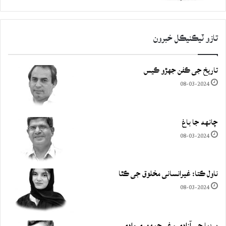
تازو ٽيڪنيڪل خبرون
تاريخ جي ڪفن جھڙو ڪيس
08-03-2024
چانهه جا باغ
08-03-2024
ناول ڪتا: غيرانساني مخلوق جي ڪٿا
08-03-2024
ميڊيا جي آزادي ۽ غيرجمھوري وادي