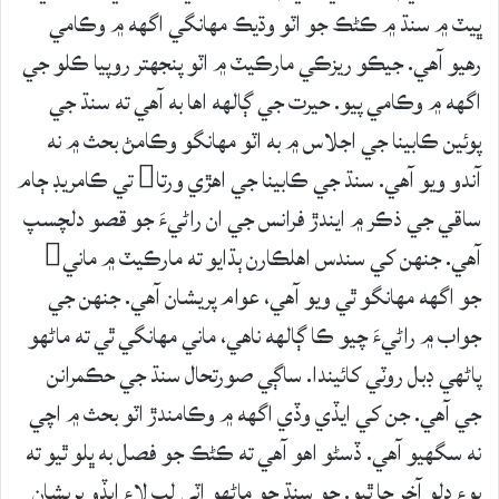
ڀيٽ ۾ سنڌ ۾ ڪڻڪ جو اٽو وڌيڪ مهانگي اگهه ۾ وڪامي
رهيو آهي. جيڪو ريزڪي مارڪيٽ ۾ اٽو پنجهتر روپيا ڪلو جي
اگهه ۾ وڪامي پيو. حيرت جي ڳالهه اها به آهي ته سنڌ جي
پوئين ڪابينا جي اجلاس ۾ به اٽو مهانگو وڪامڻ بحث ۾ نه
آندو ويو آهي. سنڌ جي ڪابينا جي اهڙي ورتا تي ڪامريڊ ڄام
ساقي جي ذڪر ۾ ايندڙ فرانس جي ان راڻيءَ جو قصو دلچسپ
آهي. جنهن کي سندس اهلڪارن ٻڌايو ته مارڪيٽ ۾ ماني
جو اگهه مهانگو ٿي ويو آهي، عوام پريشان آهي. جنهن جي
جواب ۾ راڻيءَ چيو ڪا ڳالهه ناهي، ماني مهانگي ٿي ته ماڻهو
پاڻهي ڊبل روٽي کائيندا. ساڳي صورتحال سنڌ جي حڪمرانن
جي آهي. جن کي ايڏي وڏي اگهه ۾ وڪامندڙ اٽو بحث ۾ اچي
نه سگهيو آهي. ڏسڻو اهو آهي ته ڪڻڪ جو فصل به ڀلو ٿيو ته
پوءِ ڍلو آخر ڇا ٿيو. جو سنڌ جو ماڻهو اٽي لپ لاءِ ايڏو پريشان