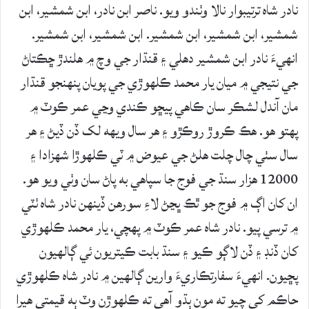
نادر شاه ترتيبوار نالا وٺندو ويو. ناصر ابن نادر، ابن شمشير، ابن
شمشير، ابن شمشير، ابن شمشير. ابن شمشير، ابن شمشير.
انهيءَ نادر ابن شمشير دهلي ۽ قنڌار جي وچ ۾ هلندڙ ڇڪتاڻ
جي نتيجي ۾ ميان يار محمد ڪلهوڙي جي پويان پنهنجو قنڌار
مان آندل لشڪر سان ڪاهي پيڇو ڪندي وڃي عمر ڪوٽ ۾
پهتو هو. هڪ ڪروڙ روڪڙو ۽ هر سال ويهه لک ڏن ڏيڻ ۽ هر
سال سٺي چال چلت هلڻ جي عيوض ۾ ٽي ڪلهوڙا شهزادا ۽
12000 هزار سنڌ جي فوج جا سپاهي به پاڻ سان وٺي ويو هو.
ان کان اڳ ۾ فوج جو ٿڪ ڀڃڻ لاءِ سورهن ڏينهن نادر شاه ٺٽي
۾ ترسي پيو. نادر شاه عمر ڪوٽ ۾ پهچي، يار محمد ڪلهوڙي
کان ڏنڊ ۽ ڏن لاڳو ڪيو ۽ سنڌ بابت ڪيتريون ئي ڳالهيون
پڇيون. انهيءَ سفارتڪاريءَ وارين ڳالهين ۾ نادر شاه ڪلهوڙي
حاڪم کي چيو ته مون ٻڌو آهي ته ڪلهوڙن وٽ ٻه قيمتي هيرا