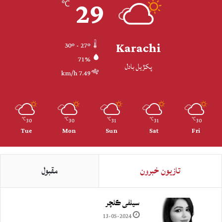
29
℃
Karachi
30º - 27º
71%
پکڙيل بادل
7.49 km/h
30
30
31
31
30
℃
℃
℃
℃
℃
Tue
Mon
Sun
Sat
Fri
تازيون خبرون
مقبول
سيلفي ڪلچر
13-05-2024