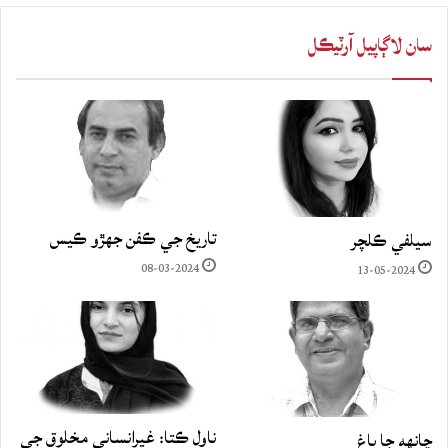
سان لاڳاپيل آرٽيڪل
تاريخ جي ڪفن جھڙو ڪيس
سيلفي ڪلچر
08-03-2024
13-05-2024
ناول ڪتا: غيرانساني مخلوق جي
چانهه جا باغ