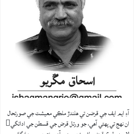
آءِ ايم ايف جي قرضن تي هلندڙ ملڪي معيشت جي صورتحال
ان نهج تي پهتي آهي، جو ورتل قرض جي قسطن جي ادائگي