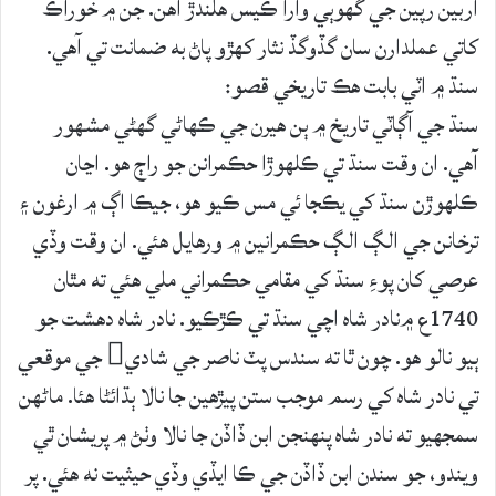
اربين رپين جي گهوٻي وارا ڪيس هلندڙ آهن. جن ۾ خوراڪ
کاتي عملدارن سان گڏوگڏ نثار کهڙو پاڻ به ضمانت تي آهي.
سنڌ ۾ اٽي بابت هڪ تاريخي قصو:
سنڌ جي آڳاٽي تاريخ ۾ ٻن هيرن جي ڪهاڻي گهڻي مشهور
آهي. ان وقت سنڌ تي ڪلهوڙا حڪمرانن جو راڄ هو. اڃان
ڪلهوڙن سنڌ کي يڪجا ئي مس ڪيو هو، جيڪا اڳ ۾ ارغون ۽
ترخانن جي الڳ الڳ حڪمرانين ۾ ورهايل هئي. ان وقت وڏي
عرصي کان پوءِ سنڌ کي مقامي حڪمراني ملي هئي ته مٿان
1740ع ۾نادر شاه اچي سنڌ تي ڪڙڪيو. نادر شاه دهشت جو
ٻيو نالو هو. چون ٿا ته سندس پٽ ناصر جي شادي جي موقعي
تي نادر شاه کي رسم موجب ستن پيڙهين جا نالا ٻڌائڻا هئا. ماڻهن
سمجهيو ته نادر شاه پنهنجن ابن ڏاڏن جا نالا وٺڻ ۾ پريشان ٿي
ويندو، جو سندن ابن ڏاڏن جي ڪا ايڏي وڏي حيثيت نه هئي. پر