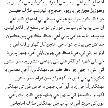
احتجاج ڪيو آهي. پ پ جي ليڊرشپ ڪرپشن جي ڪيسن ۾
وڪوڙيل هجڻ جي باوجود احتجاج ۾ ليڊرشپ خلاف ڪيسن
جو ذڪر ڪرڻ بدران نج عوامي مسئلي تي احتجاج ڪيو آهي.
ان سان پ پ کي سياسي طور تي عوامي سطح تي فائدو ٿيندو.
پ پ هونءَ به عوامي پارٽي آهي، جيڪا ملڪ جي ٻين حڪمران
جماعتن جي ڀيٽ ۾ عوام جي اهنجن کان گهڻو واقف آهي ۽
اونو به رکي ٿي. هيءَ ملڪ جي پهرين پارٽي آهي، جنهن پارٽيءَ
جي باني شهيد ذوالفقار علي ڀٽي پنهنجي منشور ۾ سڌو سنئون
اٽي، لٽي ۽ اجهي جو ذڪر ڪيو هو. مهانگائي جي معاملي ۾
کاڌي پيتي جي شين جا اگهه وڌڻ سان عوام سڌو سنئون
مهانگائي جي زد ۾ آيو آهي. جنهن ۾ خاص طور تي مهانگي
اگهه ۾ وڪامندڙ اٽي ماڻهن جي چيلهه چٻي ڪري وڌي آهي.
مون کي حيرت آهي ته پ پ جي مهانگائي خلاف احتجاجي