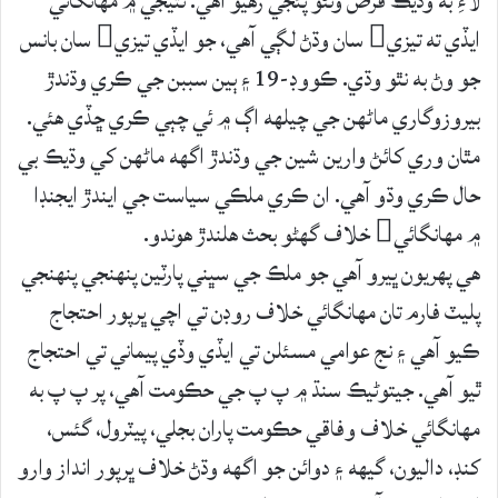
لاءِ به وڌيڪ قرض وٺڻو پئجي رهيو آهي. نتيجي ۾ مهانگائي
ايڏي ته تيزي سان وڌڻ لڳي آهي، جو ايڏي تيزي سان بانس
جو وڻ به نٿو وڌي. ڪووڊ-19 ۽ ٻين سببن جي ڪري وڌندڙ
بيروزوگاري ماڻهن جي چيلهه اڳ ۾ ئي چٻي ڪري ڇڏي هئي.
مٿان وري کائڻ وارين شين جي وڌندڙ اگهه ماڻهن کي وڌيڪ بي
حال ڪري وڌو آهي. ان ڪري ملڪي سياست جي ايندڙ ايجنڊا
۾ مهانگائي خلاف گهڻو بحث هلندڙ هوندو.
هي پهريون ڀيرو آهي جو ملڪ جي سڀني پارٽين پنهنجي پنهنجي
پليٽ فارم تان مهانگائي خلاف روڊن تي اچي ڀرپور احتجاج
ڪيو آهي ۽ نج عوامي مسئلن تي ايڏي وڏي پيماني تي احتجاج
ٿيو آهي. جيتوڻيڪ سنڌ ۾ پ پ جي حڪومت آهي، پر پ پ به
مهانگائي خلاف وفاقي حڪومت پاران بجلي، پيٽرول، گئس،
کنڊ، داليون، گيهه ۽ دوائن جو اگهه وڌڻ خلاف ڀرپور انداز وارو