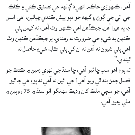
آهن. ڪلهوڙي حاڪم انهيءَ ڳالهه جي تصديق ڪئي ۽ ڪڻڪ
جي اٽي جي ڳوڻ ۽ گيهه جو دٻو پيش ڪندي چيائين، اهي اسان
جا ٻه هيرا آهن. جيڪڏهن اهي ڪنهن وٽ آهن، ته کيس ٻئي
ڪنهن به شيءِ جي ضرورت نه رهندي. پر جيڪڏهن ڪنهن وٽ
اهي ٻئي شيون نه آهن ته ان کي ٻئي ڪابه شيءِ حاصل نه
ٿيندي.”
ته پوءِ اهو سڀ ڇا ٿيو آهي، ڇا سنڌ جي نهري زمين ۾ ڪڻڪ جو
فصل ڄمڻ بند ٿي ويو آهي؟ جي ائين نه آهي ته پوءِ هي ڇا ٿيو
آهي، جو سڄي ملڪ کان وڌيڪ مهانگو اٽو سنڌ ۾ 75 روپين ۾
ملي رهيو آهي.