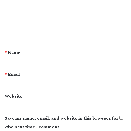
o
m
m
e
n
t
*
Name
*
*
Email
Website
Save my name, email, and website in this browser for
the next time I comment.