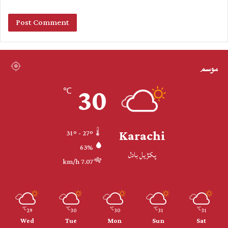
موسم
30
℃
Karachi
31º - 27º
63%
پکڙيل بادل
7.07 km/h
29
30
30
31
31
℃
℃
℃
℃
℃
Wed
Tue
Mon
Sun
Sat