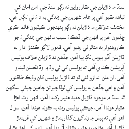
سنڌ ۾ ڌاڙيلن جي ڪاررواين نه رڳو سنڌ جي امن امان کي
تباهه ڪيو آهي پر عام شهرين جي زندگي به داءُ تي لڳل آهي.
مختلف علائقن ۾ ڌاڙيلن نه رڳو پنهنجون ڪيٽيون قائم ڪري
ڇڏيون آهن پر انهن جي ڏهڪاءُ سبب ماڻهن جي زندگيءَ جو
ڪاروهنوار به متاثر ٿي رهيو آهي. قانون لاڳو ڪندڙ ادارا به
ڌاڙيلن آڏو بيوس لڳا پيا آهن. جڏهن ته ڌاڙيلن خلاف پوليس
آپريشن ڪندي آهي ته پوليس کي ئي وڌ ۾ وڌ نقصان ٿيندو
آهي. ان مان اندازو ٿئي ٿو ته ڌاڙيل پوليس کان وڌيڪ طاقتور
آهن ۽ اهي جڏهن به پوليس کي ٽوٽا چٻرائڻ چاهين چٻائي سگهن
ٿا. سنڌ ۾ موجود ڌاڙيل جديد هٿيار رکندا آهن. انهن وٽ اهڙا
هٿيار هوندا آهن، جيڪي پوليس وٽ به ڪونه هوندا آهن. سوال
اهو آهي ته ٻيلن ۾ زندگيون گذاريندڙ ۽ شهرين کي ڦريندڙ
ڌاڙيل آخر اهڙا جديد هٿيار ڪٿان آڻيندا آهن. انهن کي اهڙا هٿيار