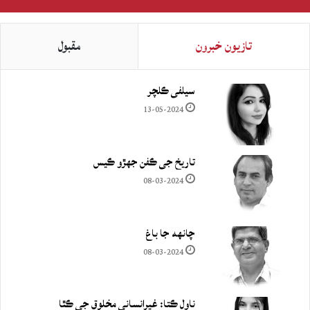
تازيون خبرون
مقبول
سيلفي ڪلچر
13-05-2024
تاريخ جي ڪفن جھڙو ڪيس
08-03-2024
چانهه جا باغ
08-03-2024
ناول ڪتا: غيرانساني مخلوق جي ڪٿا