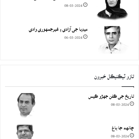
08-03-2024
ميڊيا جي آزادي ۽ غيرجمھوري وادي
06-03-2024
تازو ٽيڪنيڪل خبرون
تاريخ جي ڪفن جھڙو ڪيس
08-03-2024
چانهه جا باغ
08-03-2024