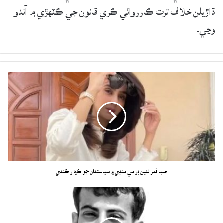
ڌاڙيلن خلاف ترت ڪارروائي ڪري قانون جي ڪٽهڙي ۾ آندو
وڃي.
صبا قمر نئين ڊرامي منڊي ۾ سياستدان جو ڪردار ڪندي