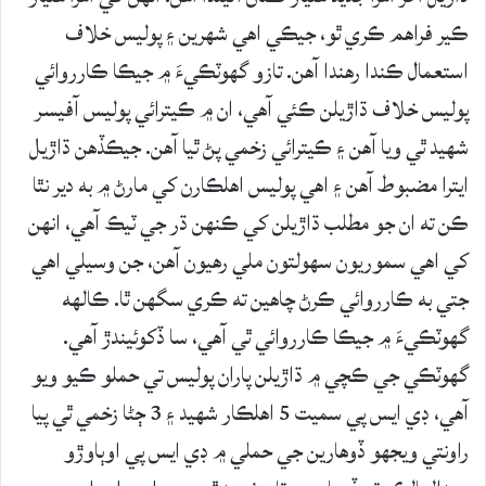
ڪير فراهم ڪري ٿو، جيڪي اهي شهرين ۽ پوليس خلاف
استعمال ڪندا رهندا آهن. تازو گهوٽڪيءَ ۾ جيڪا ڪارروائي
پوليس خلاف ڌاڙيلن ڪئي آهي، ان ۾ ڪيترائي پوليس آفيسر
شهيد ٿي ويا آهن ۽ ڪيترائي زخمي پڻ ٿيا آهن. جيڪڏهن ڌاڙيل
ايترا مضبوط آهن ۽ اهي پوليس اهلڪارن کي مارڻ ۾ به دير نٿا
ڪن ته ان جو مطلب ڌاڙيلن کي ڪنهن ڌر جي ٽيڪ آهي، انهن
کي اهي سموريون سهولتون ملي رهيون آهن، جن وسيلي اهي
جتي به ڪارروائي ڪرڻ چاهين ته ڪري سگهن ٿا. ڪالهه
گهوٽڪيءَ ۾ جيڪا ڪارروائي ٿي آهي، سا ڏکوئيندڙ آهي.
گهوٽڪي جي ڪچي ۾ ڌاڙيلن پاران پوليس تي حملو ڪيو ويو
آھي، ڊي ايس پي سميت 5 اهلڪار شهيد ۽ 3 ڄڻا زخمي ٿي پيا
راونتي ويجهو ڏوهارين جي حملي ۾ ڊي ايس پي اوٻاوڙو