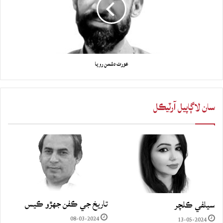
عورت دشمن رويا
سان لاڳاپيل آرٽيڪل
تاريخ جي ڪفن جھڙو ڪيس
سيلفي ڪلچر
08-03-2024
13-05-2024