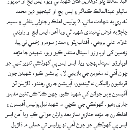
عبدالمالڪ ڀٽو ڏوهارين هٿان شهيد ٿي ويو، ايس ايڇ او ميرپور
ماٿيلو عبدالمالڪ ڪماگر ۽ ايس ايڇ او کينجهو دين محمد
لغاري به شهادت ماڻي. 2 پوليس اهلڪار جتوئي پتافي ۽ سليم
چاچڙ به فرض نڀائيندي شهيد ٿي ويا آھن، ايس ايڇ او راونتي
غلام علي بروهي ، آفتاب ڀٽو ۽ ممتاز سومرو زخمي ٿي پيا،
زخمين کي اوٻاوڙو اسپتال منتقل ڪيو ويو، شهيدن جا مڙهه
اوٻاوڙو اسپتال پهچايا ويا. ايس ايس پي گهوٽڪي تنوير تنيي جو
چوڻ آهي ته مغوين جي بازيابي لاءِ آپريشن ڪيو، شهيدن جون
قربانيون رائيگان نه ٿينديون، آپريشن جاري رهندو. ڌاڙيلن ٽن
آفيسرن ۽ ٻن جوانن کي شهيد ڪيو. ڇهن ڪلاڪن تائين مقابلو
جاري رهيو. گھوٽڪي جي ڪچي ۾ شهيد ٿيل پوليس آفيسرن ۽
اهلڪارن جا مڙهه جنازي نماز بعد وارثن حوالي ڪيا ويا آھن ايس
ايس پي گھوٽڪي جو چوڻ آھي تھ پوليس تي حملي ۾ ڌاڙيل