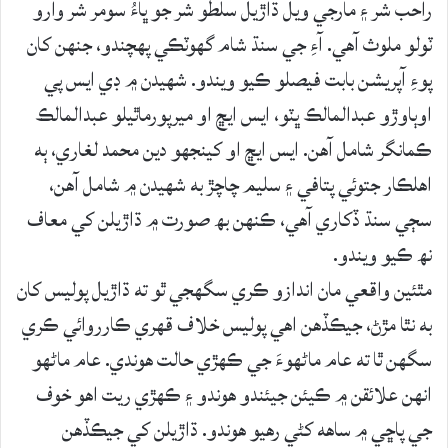
راحب شر ۽ مارجي ويل ڌاڙيل سلطو شر جو ڀاءُ سومر شر وارو
ٽولو ملوث آھي. آءِ جي سنڌ شام گهوٽڪي پهچندو، جنهن کان
پوءِ آپريشن بابت فيصلو ڪيو ويندو. شهيدن ۾ ڊي ايس پي
اوٻاوڙو عبدالمالڪ ڀٽو، ايس ايڇ او ميرپورماٿيلو عبدالمالڪ
ڪمانگر شامل آھن. ايس ايڇ او کينجهو دين محمد لغاري، ٻه
اهلڪار جتوئي پتافي ۽ سليم چاچڙ به شهيدن ۾ شامل آھن،
سڄي سنڌ ڏکاري آھي، ڪنھن بھ صورت ۾ ڌاڙيلن کي معاف
نھ ڪيو ويندو.
مٿئين واقعي مان اندازو ڪري سگهجي ٿو ته ڌاڙيل پوليس کان
به نٿا مڙڻ، جيڪڏهن اهي پوليس خلاف قهري ڪارروائي ڪري
سگهن ٿا ته عام ماڻهوءَ جي ڪهڙي حالت هوندي. عام ماڻهو
انهن علائقن ۾ ڪيئن جيئندو هوندو ۽ ڪهڙي ريت اهو خوف
جي پاڇي ۾ ساهه کڻي رهيو هوندو. ڌاڙيلن کي جيڪڏهن