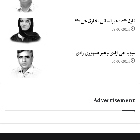
ناول ڪتا: غيرانساني مخلوق جي ڪٿا
08-03-2024
ميڊيا جي آزادي ۽ غيرجمھوري وادي
06-03-2024
Advertisement