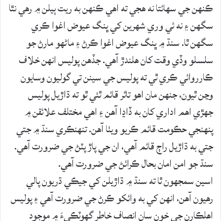
ڪنهن جي سهائتا نه هجي ته اهي ڪنهن به ريت ٻيلن ۾ رهي نٿا
سگهن ۽ نه ئي وري شهرين کي ڀنگ عيوض اغوا ڪري
سگهن ٿا. سنڌ ۾ ڀنگ عيوض اغوا ڪرڻ ۽ ماڻهو مارڻ جو
سلسلو وڏي وقت کان هلندڙ آهي. جڏهن پوليس انهن خلاف
ڪارروائي ڪري ٿي ته پوليس جي سينن تي گوليون وسايون
وڃن ٿيون، جنهن مان اهو تاثر قائم ٿئي ٿو ته ڌاڙيل پوليس
جهڙي اهم اداري کان به ڏاڍا آهن ۽ اهي مختلف علائقن ۾
پنهنجي حڪومت قائم ڪريو ويٺا آهن. تنهنڪري سنڌ ۾ جتي
جتي به ڌاڙيل راڄ قائم آهي، ان جي پاڙ پٽڻ جي ضرورت آهي.
سنڌ جو امن امان بحال ڪرائڻ جي ضرورت آهي.
اسين سمجهون ٿا ته سنڌ ۾ ڌاڙيلن کي جيڪي ڌريون پالي
رهيون آهن، انهن کي به وائکو ڪرڻ جي ضرورت آهي ۽ پوليس
اهلڪارن جي خون سان انصاف خاطر گهوٽڪيءَ ۾ موجود