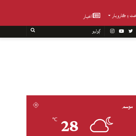
عت ۽ ڪاروبار
اخبار
Faceboo
Twitter
YouTube
Instagram
ڳوليو
موسم
28
℃