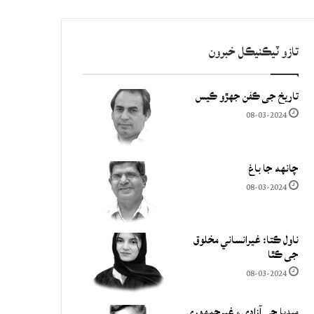
تازو ٽيڪنيڪل خبرون
تاريخ جي ڪفن جھڙو ڪيس
08-03-2024
چانهه جا باغ
08-03-2024
ناول ڪتا: غيرانساني مخلوق
جي ڪٿا
08-03-2024
ميڊيا جي آزادي ۽ غيرجمھوري