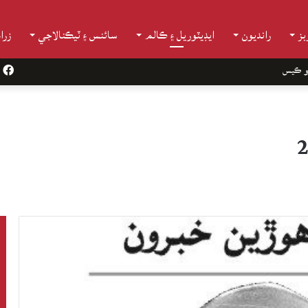
ز
رانديون
ايڊيٽوريل ۽ ڪالم
سائنس ۽ ٽيڪنالاجي
زرا
و ڪيس
k