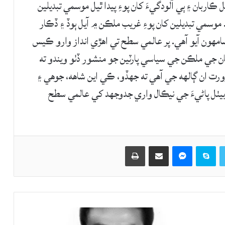
 ڪاربان ۽ ٻي آلودگيءَ کان پوءِ پيدا ٿيل موسمي تبديلين
 موسمي تبديلين کان پوءِ غريب ملڪن ۾ آيل ٻوڏ ۽ ڏڪار
مهون آيو آهي. پر عالمي سطح تي اهڙي انداز وارو ڪيس
ن جي ملڪن جي سياسي پارٽين جو منشور ڏٺو ويندو ته
ورت ان ڳالهه جي آهي ته جهڏو، ڪي اين شاهه، جوهي ۽
يٺل پاڻيءَ جي نيڪال واري جدوجهد کي عالمي سطح
Twitter
Skype
Messenger
حصيداري ڪريو اي ميل ذريعي
اپيو