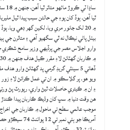
ٿيا آهن. ٻوڏ کان پوءِ جي حالتن سبب پيدا ٿيل مليري
۾ 20 لک جانور مري ويا، لکين گهر ڊهي ويا. ٻو
بيٺل پاڻي نيڪال نه ٿي سگهيو آهي ۽ متاثرن جي ٻ
وارو اجلاس مصر جي پرڏيهي وزير سامح شڪري ج
ڏهائي 5 سينٽي گريڊ گرمي پد گهٽائڻ وارو ه
ويو هو. پر گلاسڪو ۾ ان تي عمل ڪرائڻ لاءِ زو
۽ ان ۾ ڪيتري حاصلات ٿيڻ واري، رپورٽ پڻ ورتي
آمريڪا جو ٻئي نمبر
پوائنٽ 32 سيڪڙو آهي. پاڪستان ۾ ويجهڙائ