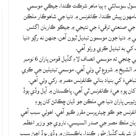
 90 ملڪن جا اڳواڻ ۽ دنيا جي ملڪن جا 900 سول سوسائٽي ۽ ٻيا ماهر شرڪت ڪندا. جيڪي موسمي
جي سامهون پيش ڪندا. ڪانفرنس ۾ دنيا جي شاهوڪار ملڪن
ن تي ٻڌايو ويندو ته 2 سئو سالن جي صنعتي ترقيءَ جي نتيجي ۾ جيڪو ڪاربان (گئس
 ۾ دنيا جون موسمون تبديل ٿيون آهن. جنهن نه رڳو دنيا
کي به تبديل ڪري ورتو آهي.
موسمي تبديلين جي نقصان جي ازالي لاءِ يا ائين کڻي چئجي ته موسمي انصاف لاءِ گڏيل قومن پاران 6 نومبر
 الشيخ ۾ شروع ٿي وئي آهي. موسمي تبديلين جي ڪري
اهيءَ کي بنياد بنائي ڪانفرنس مصر ۾ رکي وئي آهي.
 پوءِ هيءَ ڪانفرنس ٿي آهي. پاڪستان ۾ آيل وڏي ٻوڏ
تيرس پاران دنيا جي ملڪن جو ڌيان ڇڪائڻ کان پوءِ
فرنس جو ڪو چيئرپرسن مقرر ڪيو آهي. اهوئي سبب آهي
بان ملڪ مصر جي صدر السيسي، ناروي جو وزير اعظم
از شريف گڏيل طور ڪندا. پاڪستان ۾ وڏي ٻوڏ اچڻ سبب