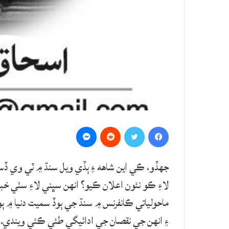
Messenger
Reddit
Twitter
Facebook
جهڏو، ڪي اين شاهه ۽ ٻڏي ويل سنڌ ۾ ٽي وي ڏسند
لاءِ ڪو نئون اعلان ڪيو؟ انهن سڀني لاءِ سٺي خ
ماحولياتي ڪانفرنس ۾ سنڌ جي ٻوڏ سميت دنيا ۾ ٻو
۽ انهن جي نقصان جي ادائيگي طئي ڪئي ويندي. ان