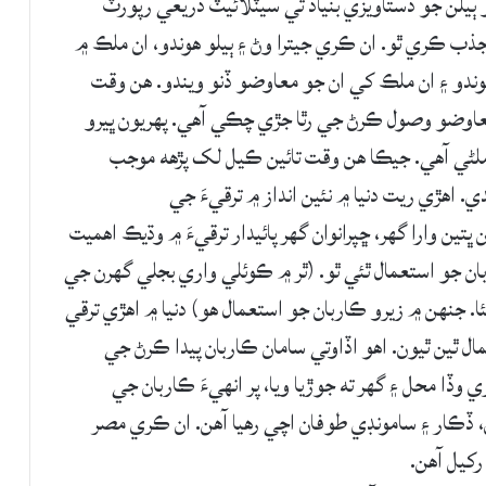
ٻيلن جو دستاويزي بنياد تي سيٽلائيٽ ذريعي رپورٽ
ذب ڪري ٿو. ان ڪري جيترا وڻ ۽ ٻيلو هوندو، ان ملڪ ۾
وندو ۽ ان ملڪ کي ان جو معاوضو ڏنو ويندو. هن وقت
عاوضو وصول ڪرڻ جي رٿا جڙي چڪي آهي. پهريون ڀيرو
ملڻي آهي. جيڪا هن وقت تائين ڪيل لک پڙهه موجب
ي ڏني ويندي. اهڙي ريت دنيا ۾ نئين انداز ۾ ترقيءَ جي
ن وارا گهر، ڇپرانوان گهر پائيدار ترقيءَ ۾ وڌيڪ اهميت
اربان جو استعمال ٿئي ٿو. (ٿر ۾ ڪوئلي واري بجلي گهرن جي
هئا. جنهن ۾ زيرو ڪاربان جو استعمال هو) دنيا ۾ اهڙي ترقي
 ٿين ٿيون. اهو اڏاوتي سامان ڪاربان پيدا ڪرڻ جي
وڏا محل ۽ گهر ته جوڙيا ويا، پر انهيءَ ڪاربان جي
ڏڪار ۽ سامونڊي طوفان اچي رهيا آهن. ان ڪري مصر
رکيل آهن.