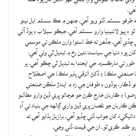
 طرفو سسٽم ڏٺو ويو آهي. جنهن ۾ هڪ سسٽم ايل نينو
۽ ٻيو لائنينيا وارو سسٽم آهي. جيڪو سيلاب ۽ ٻوڏ آڻي
ي ڇڏي آهي. جڏهن ته خط استوا وارن ملڪن تي موسمي
کان پوءِ دنيا جي سياست نئين رخ ۾ تبديل ٿي وئي آهي.
ي طور تي مارڪسزم جي ايجنڊا به تبديل ٿي چڪو آهي. پر
يافتا صنعتي ملڪ) ۽ ڏکڻ (ترقي پذير ملڪ) جي اصطلاح
تو ڏڪار، ٻوڏون ۽ طوفان جي زد ۾ ايندڙ ملڪن صنعتي
) ۽ ڪاربان خارج ڪرڻ جو هرجاڻو ڀري ڏيڻ وارو مطالبو
ن ڪاربان جو نقصان ڀري ڏيڻ واري ڳالهه جي بنياد تي آءِ
ائيگيءَ کان جواب ڏئي ڇڏيو آهي. برازيل ٻڌايو آهي ته
وارو ڪم ڪري ٿو. ان جي قيمت ڏني وڃي.