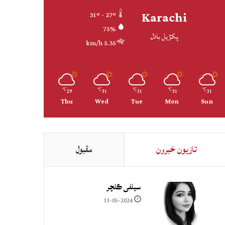
Karachi
31º - 27º
75%
پکڙيل بادل
5.35 km/h
29
31
31
31
31
℃
℃
℃
℃
℃
Thu
Wed
Tue
Mon
Sun
تازيون خبرون
مقبول
سيلفي ڪلچر
13-05-2024