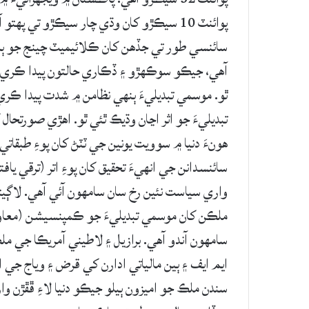
پوائنٽ 10 سيڪڙو کان وڌي چار سيڪڙو تي پهتو آهي.
سائنسي طور تي جڏهن کان ڪلائيميٽ چينج جو ٻه
آهي، جيڪو سوڪهڙو ۽ ڏڪاري حالتون پيدا ڪري ٿو 
ٿو. موسمي تبديليءَ ٻنهي نظامن ۾ شدت پيدا ڪر
تبديليءَ جو اثر اڃان وڌيڪ ٿئي ٿو. اهڙي صورتحال 
هونءَ دنيا ۾ سوويت يونين جي ٽٽڻ کان پوءِ طبقات
سائنسدانن جي انهيءَ تحقيق کان پوءِ اتر (ترقي 
واري سياست نئين رخ سان سامهون آئي آهي. لاڳي
ملڪن کان موسمي تبديليءَ جو ڪمپنسيشن (معاوضو
سامهون آندو آهي. برازيل ۽ لاطيني آمريڪا جي ملڪ
ايم ايف ۽ ٻين مالياتي ادارن کي قرض ۽ وياج جي اد
سندن ملڪ جو اميزون ٻيلو جيڪو دنيا لاءِ ڦڦڙن 