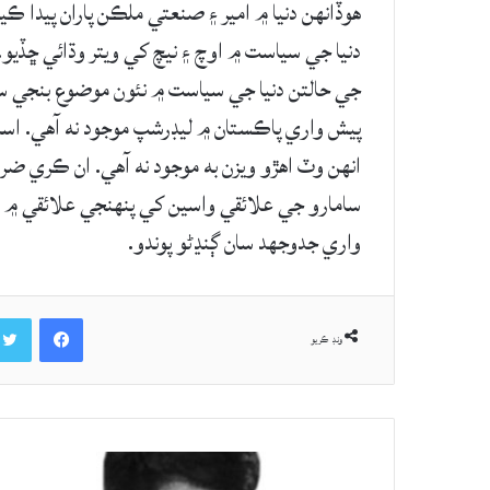
هوڏانهن دنيا ۾ امير ۽ صنعتي ملڪن پاران پيدا ڪيل
دنيا جي سياست ۾ اوچ ۽ نيچ کي ويتر وڌائي ڇڏيو.
جي حالتن دنيا جي سياست ۾ نئون موضوع بنجي سا
پيش واري پاڪستان ۾ ليڊرشپ موجود نه آهي. اسا
انهن وٽ اهڙو ويزن به موجود نه آهي. ان ڪري ضر
سامارو جي علائقي واسين کي پنهنجي علائقي ۾ ب
واري جدوجهد سان ڳنڍڻو پوندو.
Facebook
ونڊ ڪريو