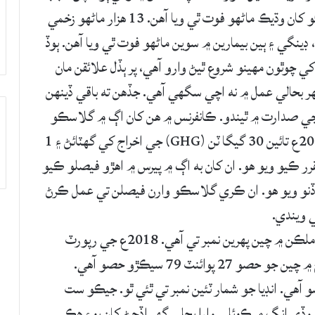
ساڍا ٽي ڪروڙ ماڻهو متاثر ٿيا آهن، جنهن ۾ 18 سئو کان وڌيڪ ماڻهو فوت ٿي ويا آهن. 13 هزار ماڻهو زخمي
ا، ڊينگي ۽ ٻين بيمارين ۾ سوين ماڻهو فوت ٿي ويا آهن. ٻوڏ
ڏ کي چوٿون مهينو شروع ٿيڻ وارو آهي، پر ٻڏل علائقن مان
يهر بحالي عمل ۾ نه اچي سگهي آهي. جڏهن ته باقي ڏينهن
ي صدارت ۾ ٿيندو. ڪانفرنس ۾ هن کان اڳ ۾ گلاسڪو
۾ ڪاربان گهٽائڻ لاءِ مقرر ڪيل هدف جنهن ۾ 2030ع تائين 30 گيگا ٽن (GHG) جي اخراج کي گهٽائڻ ۽ 1
دف مقرر ڪيو ويو هو. ان کان به اڳ ۾ پيرس ۾ اهڙو فيصلو ڪيو
ر ڏنو ويو هو. ان ڪري گلاسڪو وارن فيصلن تي عمل ڪرڻ
 ويندي.
هن وقت دنيا ۾ سڀ کان وڌيڪ ڪاربان پيدا ڪندڙ ملڪن ۾ چين پهرين نمبر تي آهي. 2018ع جي رپورٽ
موجب عالمي سطح تي ماحول ۾ ڪاربان جي اخراج ۾ چين جو حصو 27 پوائنٽ 79 سيڪڙو حصو آهي.
 تي 12 پوائنٽ 74 سيڪڙو حصو آهي. انڊيا جو شمار ٽئين نمبر تي ٿئي ٿو. جيڪو ست
يءَ ۾ وڏي انگ ۾ ڪوئلي وارا بجلي گهر اڏجڻ کان پوءِ هڪ