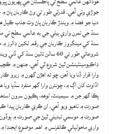
هوڏانهن عالمي سطح تي پاڪستان جي پهريون ڀيرو 
جوڙي وئي آهي. قدرتي طور تي وڻ ڪاربان پاڻ ۾ ج
دنيا جو فضا ۾ ويندڙ ڪاربان پاڻ وٽ جذب ڪيل ه
سنڌ جي تمرن واري ٻيلي جي به عالمي سطح تي م
سنڌ کي مينگروز ڪاربان جي رقم لکين ڊالرز ۾ 
شروعاتي طور تي 60 سالن تائين سنڌ ک
ڊاڪيومينٽينشن ٿيڻ شروع ٿي آهي. جنهن ۾ ڪچين ڀتي
وارا قرار ڏنا ويا آهن. ڇو ته اهڙن گهرن ۾ زيرو ڪ
اڏاوت کان اڳ ۾، چونئرن وارا گهر منفرد سڏيا ويا 
پڪا گهر جن ۾ سيمينٽ، لوهه، پڪيون سرون استعمال
صورت ۾ ٺاهيو ويو آهي. ان ڪري ڪاربان پيدا ڪري 
صورت ۾ موسمي تبديلي ٿيڻ جي صورت ۾ ٻوڏون، 
واري ماحولياتي ڪانفرنس ۾ اهم موضوع ايجنڊا ۾ 