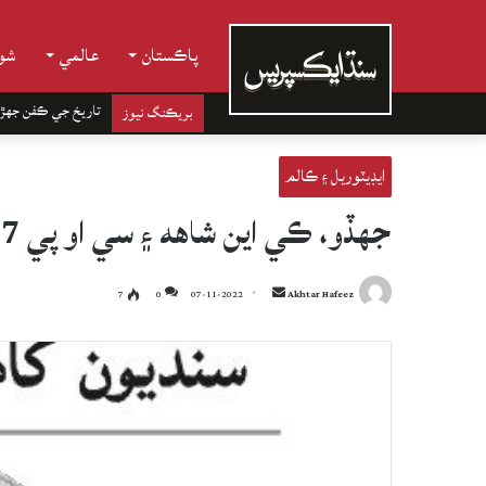
پاڪستان
عالمي
شوب
تاريخ جي ڪفن جھڙ
بريڪنگ نيوز
ايڊيٽوريل ۽ ڪالم
جهڏو، ڪي اين شاهه ۽ سي او پي 27
Send
7
0
07-11-2022
Akhtar Hafeez
an
email