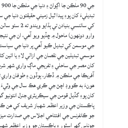
جي
تبديليءَ کان پوءِ پيدا ٿيل زميني حقيقتون دنيا 
کي سائنسي بنياد
وارو دونهون) ماحول ۾ ڇڏيو ويو آهي، ان جي نتيجي
جي موسمن کي تبديل ڪيو آهي پر دنيا جي سياست 
کان مصر جي ساحلي ۽ تفريجي ماڳ واري شهر شرم
آفريڪا جي ملڪن ۾ ڏڪار، ٻوڏون ۽ طوفان واري تب
هونءَ به ڪووڊ اچڻ جي ڪري هڪ سال جي وٿيءَ کان
کان پوءِ گڏيل قومن جي سيڪريٽري جنرل انتونيو گو
پاڪستان جي وزير اعظم شهباز شريف کي هن ڪان
جو ڪانفرنس جي افتتاحي اجلاس جي صدارت ميز
جوناس گهر اسٽور ۽ پاڪستان جو وزير اعظم شهب