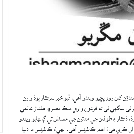
ڙن کان روز پڇيو ويندو آهي، ڏيو خبر سرڪار ٻوڏ وارن
بر ٿي سگهي ٿي ته فرعون واري ملڪ مصر ۾ هلندڙ عالمي
ڏ، ڏڪار ۽ طوفان جي متاثرن جي مسئلن تي ڳالهايو ويندو
 ڪري هيءَ اهم ڪانفرنس آهي. انهيءَ ڪانفرنس ۾ دنيا