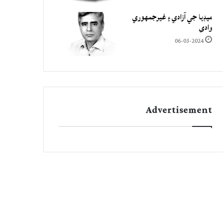
ميڊيا جي آزادي ۽ غيرجمھوري
وادي
06-03-2024
Advertisement