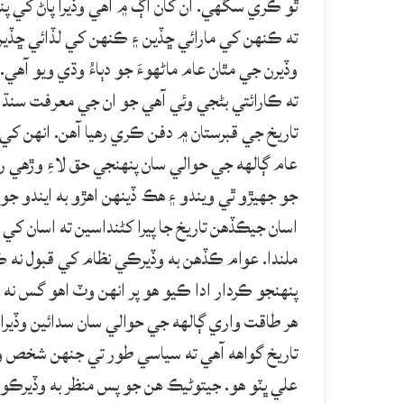
ٿو ڪري سگهي. ان کان اڳ ۾ اهي وڏيرا پاڻ کي پنه
ته ڪنهن کي مارائي ڇڏين ۽ ڪنهن کي لڏائي ڇڏين 
وڏيرن جي مٿان عام ماڻهوءَ جو دٻاءُ وڌي ويو آ
ته ڪارائتي بڻجي وئي آهي جو ان جي معرفت سنڌ 
تاريخ جي قبرستان ۾ دفن ڪري رهيا آهن. انهن کي 
عام ڳالهه جي حوالي سان پنهنجي حق لاءِ وڙهي رهيا
جو جهيڙو ٿي ويندو ۽ هڪ ڏينهن اهڙو به ايندو جو
اسان جيڪڏهن تاريخ جا پيرا کڻنداسين ته اسان ک
ملندا. عوام ڪڏهن به وڏيرڪي نظام کي قبول نه ڪ
پنهنجو ڪردار ادا ڪيو هو پر انهن وٽ اهو گس نه
هر طاقت واري ڳالهه جي حوالي سان سدائين وڏيرا 
تاريخ گواهه آهي ته سياسي طور تي جنهن شخص و
علي ڀٽو هو. جيتوڻيڪ هن جو پس منظر به وڏيرڪو ه