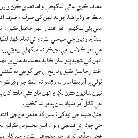
معاف ڪري نه ٿي سگهجي ۽ اها تعدي ڪرڻ وارو ٻي
ملڪ جا وڏيرا هئا. ڇو ته انهن کي صرف ۽ صرف اقت
ملي پئي سگهيو. اهو اقتدار انهن حاصل ڪيو ۽ انه
سنڌ ۾ وڏيرن جي سياسي ڪردار تي تمام گهڻا لطيفا
هي اهو ڪلاس آهي، جيڪو تمام گهڻي بيعزتي برداشت
انهن کي شهيد ڀٽو سان ڪا به محبت نه هئي پر ان
اقتدار حاصل ڪيو ۽ تاريخ ان جي گواهي به ڏيندي 
ٽولي پر آمريڪا سان به وڙهيو ته ملڪ جو وڏيرڪو 
نيون شاديون ڪرڻ لڳا ۽ انهن مان ڪي ملڪ کان ٻاه
جي قاتل آمر ضياءَ سان پنجو نه اٽڪايو.
جنرل ضياءَ جي زندگيءَ سان گڏ جڏهن هن جي اقتد
جي چوڌاري ڦهلجي ويو ۽ ائين محسوس ڪرائڻ لڳو
هجي. جڏهن ته هن جو مجموعي ڪردار منڍ کان وٺ