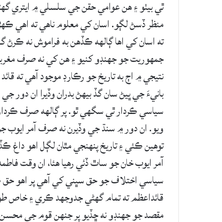
ٿي بيٺو ۽ هن عوامي حقن جي سلسلي ۾ ايتري گه
منظر ڏسڻ لڳو. اسان کي معلوم ناهي ته اهي ڪهڙي
ته اسان کي اها ڳالهه ڪڏهن به فراموش نه ڪرڻ گه
جمهوريت جو جهنڊو کنيو ۽ هن کي نه صرف مغربي
نتيجي ۾ اڄ به تاريخ جو رڪارڊ موجود آهي ته 
بانيءَ جي ڀيڻ سان گڏ بيهڻ بدران وڏيرا ان دور جي
سياسي ڪردار ٿي سگهي ٿو. پر ڳالهه صرف ڪردار 
ويو. ان دور ۾ سنڌ جي وڏيرن نه صرف آمر ايوب جو
توهين ڪئي ۽ تاريخ پنهنجي مٿان لڳل اهو داغ ڪڏ
آمر ايوب خان جو ساٿ ڏئي رهيا هئا، ان وقت فاطم
سياسي اختلاف جو حق سڀني کي آهي پر اهو حق ڪ
قائداعظم ته تمام گهڻي جدوجهد ڪري ۽ خاص طور 
مقصد جو جهنڊو نه ڇڏيو پر جنهن قوم جي محسن 