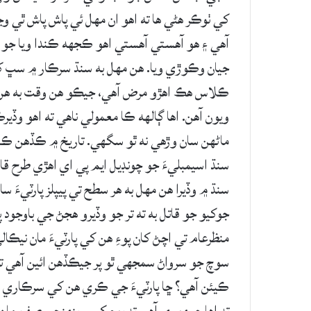
کي ٺوڪر هڻي ها ته اهو ان مهل ئي پاش پاش ٿي وڃ
آهي ۽ هو آهستي آهستي اهو ڪجهه ڪندا ويا جو آص
جيان وڪوڙي ويا. هن مهل به سنڌ سرڪار ۾ سڀ ک
ڪلاس هڪ اهڙو مرض آهي، جيڪو هن وقت به هن قوم
ويون آهن. اها ڳالهه ڪا معمولي ناهي ته اهو وڏير
ماڻهن سان وڙهي نه ٿو سگهي. تاريخ ۾ ڪڏهن ڪنه
سنڌ اسيمبليءَ جو چونڊيل ايم پي اي اهڙي طرح 
سنڌ ۾ وڏيرا هن مهل به هر سطح تي پيپلز پارٽيءَ سا
جوکيو جو قاتل به ته تر جو وڏيرو هجڻ جي باوجود پ
منظرعام تي اچڻ کان پوءِ هن کي پارٽيءَ مان نيڪا
سوچ جو سرواڻ سمجهي ٿو پر جيڪڏهن ائين آهي ته پو
ڪيئن آهي؟ ڇا پارٽيءَ جي ڪري هن کي سرڪاري رعاي
ته اها جمهوري آهي ته پوءِ کيس پنهنجي صفن ما