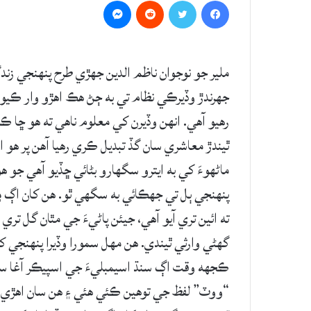
Messenger
Reddit
Twitter
Facebook
ملير جو نوجوان ناظم الدين جهڙي طرح پنهنجي زندگ
جهرندڙ وڏيرڪي نظام تي به ڄڻ هڪ اهڙو وار ڪيو آ
رهيو آهي. انهن وڏيرن کي معلوم ناهي ته هو ڇا ڪري
ٿيندڙ معاشري سان گڏ تبديل ڪري رهيا آهن پر هو 
ماڻهوءَ کي به ايترو سگهارو بڻائي ڇڏيو آهي جو 
پنهنجي ٻل تي جهڪائي به سگهي ٿو. هن کان اڳ ۾ ب
ته ائين تري آيو آهي، جيئن پاڻيءَ جي مٿان گل تري
گهڻي وارثي ٿيندي. هن مهل سمورا وڏيرا پنهنجي کل
ڪجهه وقت اڳ سنڌ اسيمبليءَ جي اسپيڪر آغا سراج
“ووٽ” لفظ جي توهين ڪئي هئي ۽ هن سان اهڙي ٿي