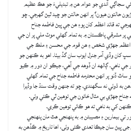
ڻي سجاڳي آندي جو عوام هن ۾ تبديليءَ جو هڪ عظيم
ون حالتون هيون؟ پر انهن حالتن جو ڇيد ٿيڻ گهرجي. ڇو
رجي ته قائد اعظم کان پوءِ هن جي ڀيڻ فاطمه جناح
 پر مشرقي پاڪستان ۾ به تمام گهڻي موٽ ملي پر ان جي
قائد اعظم جهڙي شخص ۽ هن قوم جي محسن ۽ ملڪ جي
 سڀ کان وڏي آمر جنرل ايوب سان گڏ بيٺا. اهو به ڪنهن جو
جي ناهي. ڳالهه ان ڏوهه جي آهي، جيڪو ان دور ۾ ڪيو
 ساٿ ڏنو پر انهن محترمه فاطمه جناح جي تمام گهڻي
هن به ڌوئي نه سگهندي. ڇو ته جنهن وقت سنڌ جا وڏيرا
ه جناح جهڙي بي مثال خاتون جي توهين ٿي ڪئي وئي.
نهن کي به ناهي ته هو ڪائي توهين ڪري.
تي بيمارين ۽ مصيبتن ۾ به پنهنجي هٿ مان پنهنجي
جي ڀيڻ سان جيڪا تعدي ڪئي وئي، اها تاريخ ۾ ڪڏهن به