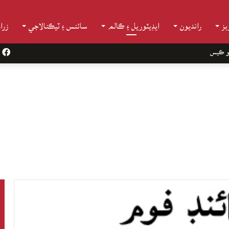
ز
رانديون
ايڊيٽوريل ۽ ڪالم
سائنس ۽ ٽيڪنالاجي
زرا
و ڪيس
k