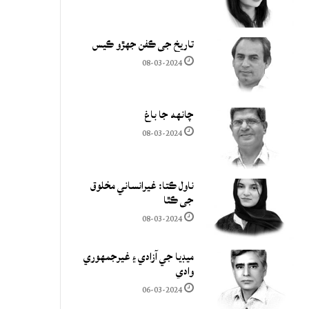
تاريخ جي ڪفن جھڙو ڪيس
08-03-2024
چانهه جا باغ
08-03-2024
ناول ڪتا: غيرانساني مخلوق
جي ڪٿا
08-03-2024
ميڊيا جي آزادي ۽ غيرجمھوري
وادي
06-03-2024