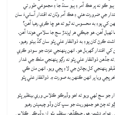
و ڪو نه پر هڪ آمر ۽ ٻيو سنڌ جا ۽ مجموعي طور تي
دار جي ضرورت هئي ۽ هڪ آمر وٽان ته اقتدار آسانيءَ سان
ن کي پوءِ به محسوس نه ٿيو ته هو ڇا ڪري رهيا آهن؟
 ٺهيل آهن. هو جيڪي هر اڀرندڙ سج جا سلامي هوندا آهن.
 ڪرڻ کان پوءِ به ذوالفقار علي ڀٽو سان گڏ بيٺو رهيو.
هن کي اقتدار گهربل هو. انهن پنهنجي عزت جو سودو ڪري
ته جڏهن ذوالفقار علي ڀٽو نه رڳو پنهنجي ملڪ جي غدار
طبقو پنهنجي کل بچائڻ جي لاءِ ڀڄي ويو. انهن مان ڪي
ر ڀڄي ويا پر انهن ڪنهن به صورت ۾ ذوالفقار علي ڀٽو
ار جو سج لهي ويو ته اهو وڏيرڪو ڪلاس وري بينظير ڀٽو
 ته ڄڻ هو جمهوريت جو سڀ کان وڏو چيمپئن رهيو
ي عوام دشمن هو. جيڪڏهن بينظير ڀٽو ان وڏيرڪي ڪلاس