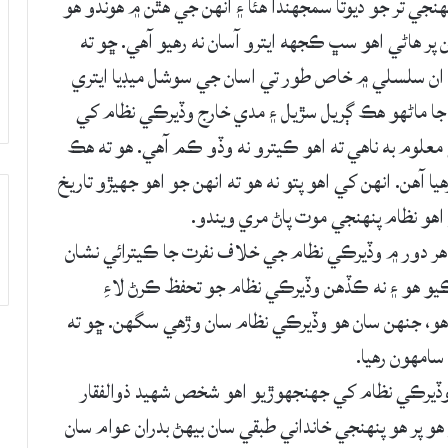
نجي تر جو ديوتا سمجهندا هئا ۽ انهن جي هٿن ۾ هوندو هو
پر هاڻي اهو سڀ ڪجهه ايترو آسان نه رهيو آهي. ڇو ته
هي. ان سلسلي ۾ خاص طور تي اسان جي سوشل ميڊيا ايتري
جا ماڻهو هڪ ڳريل سڙيل ۽ مدي خارج وڏيرڪي نظام کي
معلوم به ناهي ته اهو ڪيترو نه وڏو ڪم آهي. هو ته هڪ
 آهن. انهن کي اهو پتو نه هو ته انهن جو اهو جهيڙو تاريخ
 اهو نظام پنهنجي موت پاڻ مري ويندو.
ي هر دور ۾ وڏيرڪي نظام جي خلاف نفرت جا ڪيترائي نشان
يو هو ۽ نه ڪڏهن وڏيرڪي نظام جو تحفظ ڪرڻ لاءِ
 هو، جنهن سان هو وڏيرڪي نظام سان وڙهي سگهن. ڇو ته
سامهون رهيا.
ڏيرڪي نظام کي جهنجهوڙيو اهو شخص شهيد ذوالفقار
و پر هو پنهنجي خانداني طبقي سان بيهڻ بدران عوام سان