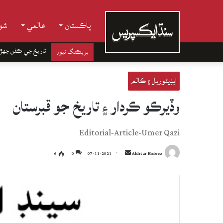
پاڪستان
عالمي
شوب
تاريخ جي ڪفن جھڙ
بريڪنگ نيوز
ايڊيٽوريل ۽ ڪالم
وڏيرڪو ڪردار ۽ تاريخ جو قبرستان
Editorial-Article-Umer Qazi
Send
6
0
07-11-2021
Akhtar Hafeez
an
email