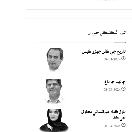
تازو ٽيڪنيڪل خبرون
تاريخ جي ڪفن جھڙو ڪيس
08-03-2024
چانهه جا باغ
08-03-2024
ناول ڪتا: غيرانساني مخلوق
جي ڪٿا
08-03-2024