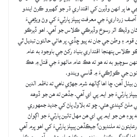
ي ها پر انهن وڏيرن کي اقتداري ڌر جو گهيرو ڪرڻ ايندو
ف زرداريءَ جي معرفت پيپلز پارٽيءَ کي وڻ ويڙهيءَ
ان وڌيڪ اثر رسوخ وڏيرڪي ڪلاس جو آهي. اهو ڏيرڪو
 ۽ وطن جي جان نه پيو ڇڏي. پر هاڻي حالتون تبديل ٿي
ڪو ڪلاس پنهنجا اقتداري بنياد رکڻ جي باوجود به عام
ن سوچيو به نه هو ته هڪ عام ماڻهوءَ جي قتل ۾ هڪ
قانون جي ڪوڙڪيءَ ۾ ڦاسي ويندو.
ن بيٺل آهن. ڇا اها ڳالهه شرم جهڙي ناهي ته ناظم الدين
يپلز پارٽيءَ جو ايم پي اي آهي. جڏهن ته هن جو ڏوهه
لي ملڻ کپندي هئي. ڇو ته بلاول پاڻ کي جديد جمهوري
ءِ هن جو ايم پي اي هن مهل تائين پارٽيءَ جو اڳواڻ
تون نه ملنديون؟ جيڪڏهن پيپلز پارٽيءَ کي اهو ڀرم آهي
ن اها گندگي ڪڍڻي پوندي، جيڪا عوام دشمن آهي. جيڪا