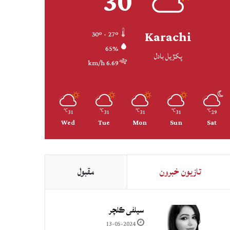
30
Karachi
30º - 27º
65%
پکڙيل بادل
6.69 km/h
31
31
31
31
29
℃
℃
℃
℃
℃
Wed
Tue
Mon
Sun
Sat
تازيون خبرون
مقبول
سيلفي ڪلچر
13-05-2024