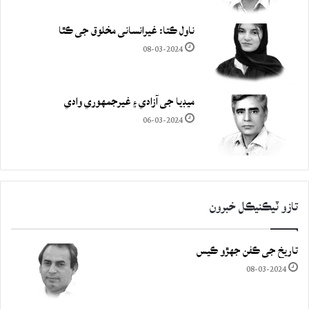
ناول ڪتا: غيرانساني مخلوق جي ڪٿا
08-03-2024
ميڊيا جي آزادي ۽ غيرجمھوري وادي
06-03-2024
تازو ٽيڪنيڪل خبرون
تاريخ جي ڪفن جھڙو ڪيس
08-03-2024