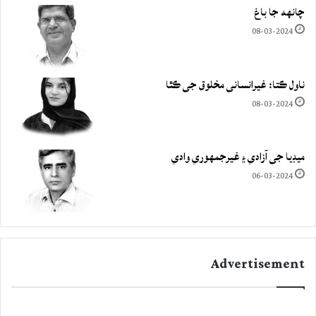
چانهه جا باغ
08-03-2024
ناول ڪتا: غيرانساني مخلوق جي ڪٿا
08-03-2024
ميڊيا جي آزادي ۽ غيرجمھوري وادي
06-03-2024
Advertisement