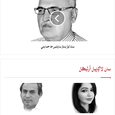
سنڌ ٽوڙيندڙ سازشين جا حمايتي
سان لاڳاپيل آرٽيڪل