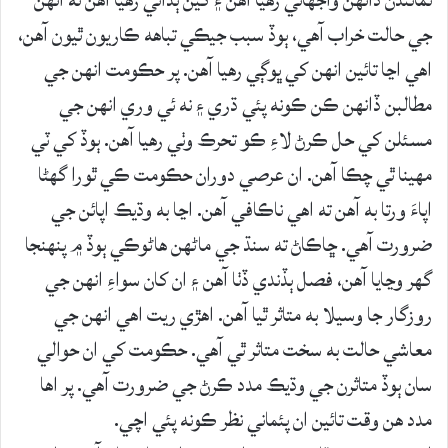
نمائندن ڏانهن واجهائي رهيا آهن ۽ کين ٻڌائي رهيا آهن ته انهن
جي حالت خراب آهي، ٻوڏ سبب جيڪي تباهه ڪاريون ٿيون آهن،
اهي اڃا تائين انهن کي ڀوڳي رهيا آهن. پر حڪومت انهن جي
مطالبن ڏانهن ڪن ڪونه پئي ڌري ۽ نه ئي وري انهن جي
مسئلن کي حل ڪرڻ لاءِ ڪو تحرڪ وٺي رهيا آهن. ٻوڏ کي ٽي
مهينا ٿي چڪا آهن. ان عرصي دوران حڪومت ڪي ٿورا گهڻا
اپاءَ ورتا به آهن ته اهي ناڪافي آهن. اڃا به وڌيڪ اپائن جي
ضرورت آهي. ڇاڪاڻ ته سنڌ جي ماڻهن هاڻوڪي ٻوڏ ۾ پنهنجا
گهر وڃايا آهن، فصل ٻڏندي ڏٺا آهن ۽ ان کان سواءِ انهن جي
روزگار جا وسيلا به متاثر ٿيا آهن. اهڙي ريت اهي انهن جي
معاشي حالت به سخت متاثر ٿي آهي. حڪومت کي ان حوالي
سان ٻوڏ متاثرن جي وڌيڪ مدد ڪرڻ جي ضرورت آهي. پر اها
مدد هن وقت تائين ان پئماني نظر ڪونه پئي اچي.