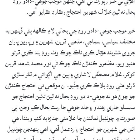
اهڙي ئي خبر رپورٽ ٿي آهي، جنهن موجب جوهي-دادو روڊ
بحال نه ٿيڻ خلاف شهرين احتجاج رڪارڊ ڪرايو آهي.
خبر موجب جوهي-دادو روڊ جي بحالي لاءِ ڪالهه ٻئي ڏينهن به
مختلف سياسي، سماجي، مذھبي ڌرين، شھرين ۽ واپارين پاران
جزوي شٽربند هڙتال ڪري ناڪا چوڪ وٽ روڊ بند ڪري ڌرڻو
هنيو ويو. مظاهرو ڪندڙن ناڪا چوڪ تي نور محمد شاھه، قربان
کوکر، غلام مصطفى لاشاري ۽ ٻين جي اڳواڻي ۾ ٽائر ساڙي
ڌرڻو هڻي روڊ بلاڪ ڪري ڇڏيو. ان موقعي تي احتجاج ڪندڙن
جو چوڻ هو ته جوهي-دادو روڊ بحال نه ٿيڻ تائين احتجاج جو
سلسلو جاري رهندو ۽ جلد جوهي جا رستا بحال ڪيا وڃن، ٻي
صورت ۾ چونڊيل نمائندن جا علامتي جنازه به کنيا ويندا. هي
اتان جي شهرين جو احتجاج ۽ ردعمل آهي، اهي پنهنجن چونڊيل