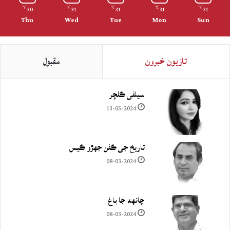
30
31
31
31
31
℃
℃
℃
℃
℃
Thu
Wed
Tue
Mon
Sun
تازيون خبرون
مقبول
سيلفي ڪلچر
13-05-2024
تاريخ جي ڪفن جھڙو ڪيس
08-03-2024
چانهه جا باغ
08-03-2024