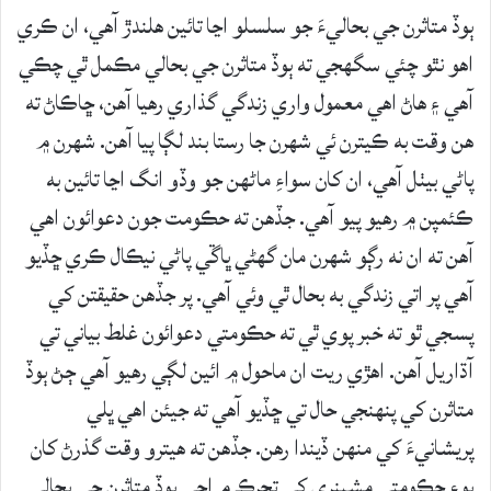
ٻوڏ متاثرن جي بحاليءَ جو سلسلو اڃا تائين هلندڙ آهي، ان ڪري
اهو نٿو چئي سگهجي ته ٻوڏ متاثرن جي بحالي مڪمل ٿي چڪي
آهي ۽ هاڻ اهي معمول واري زندگي گذاري رهيا آهن، ڇاڪاڻ ته
هن وقت به ڪيترن ئي شهرن جا رستا بند لڳا پيا آهن. شهرن ۾
پاڻي بيٺل آهي، ان کان سواءِ ماڻهن جو وڏو انگ اڃا تائين به
ڪئمپن ۾ رهيو پيو آهي. جڏهن ته حڪومت جون دعوائون اهي
آهن ته ان نه رڳو شهرن مان گهڻي ڀاڱي پاڻي نيڪال ڪري ڇڏيو
آهي پر اتي زندگي به بحال ٿي وئي آهي. پر جڏهن حقيقتن کي
پسجي ٿو ته خبر پوي ٿي ته حڪومتي دعوائون غلط بياني تي
آڌاريل آهن. اهڙي ريت ان ماحول ۾ ائين لڳي رهيو آهي ڄڻ ٻوڏ
متاثرن کي پنهنجي حال تي ڇڏيو آهي ته جيئن اهي ڀلي
پريشانيءَ کي منهن ڏيندا رهن. جڏهن ته هيترو وقت گذرڻ کان
پوءِ حڪومتي مشينري کي تحرڪ ۾ اچي ٻوڏ متاثرن جي بحالي