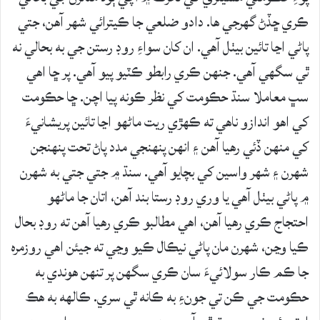
ڪري ڇڏڻ گهرجي ها. دادو ضلعي جا ڪيترائي شهر آهن، جتي
پاڻي اڃا تائين بيٺل آهي. ان کان سواءِ روڊ رستن جي به بحالي نه
ٿي سگهي آهي. جنهن ڪري رابطو ڪٽيو پيو آهي. پر ڇا اهي
سڀ معاملا سنڌ حڪومت کي نظر ڪونه پيا اچن. ڇا حڪومت
کي اهو اندازو ناهي ته ڪهڙي ريت ماڻهو اڃا تائين پريشانيءَ
کي منهن ڏئي رهيا آهن ۽ انهن پنهنجي مدد پاڻ تحت پنهنجن
شهرن ۽ شهر واسين کي بچايو آهي. سنڌ ۾ جتي جتي به شهرن
۾ پاڻي بيٺل آهي يا وري روڊ رستا بند آهن، اتان جا ماڻهو
احتجاج ڪري رهيا آهن، اهي مطالبو ڪري رهيا آهن ته روڊ بحال
ڪيا وڃن، شهرن مان پاڻي نيڪال ڪيو وڃي ته جيئن اهي روزمره
جا ڪم ڪار سولائيءَ سان ڪري سگهن پر تنهن هوندي به
حڪومت جي ڪن تي جونءِ به ڪانه ٿي سري. ڪالهه به هڪ