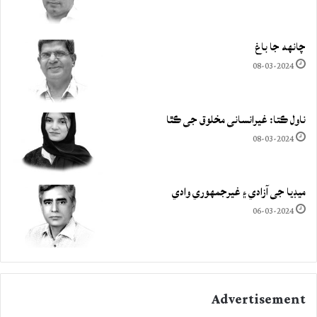
چانهه جا باغ
08-03-2024
ناول ڪتا: غيرانساني مخلوق جي ڪٿا
08-03-2024
ميڊيا جي آزادي ۽ غيرجمھوري وادي
06-03-2024
Advertisement