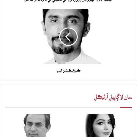
ڪميونيڪيشن گيپ
سان لاڳاپيل آرٽيڪل