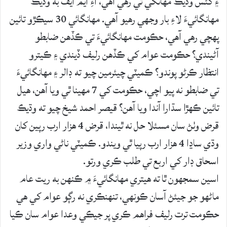
۽ گئس وڌيڪ مهانگي ٿي رهي آهي، آءِ ايم ايف به وڌيڪ
مهانگائيءَ لاءِ بار وجهي رهيو آهي. مهانگائي 30 سيڪڙو تائين
پهچي رهي آهي، حڪومت مهانگائيءَ تي ڪڏهن ضابطو
آڻيندي؟ حڪومت عوام کي ڪڏهن رليف ڏيندي ۽ ڪيترو
انتظار ڪرڻو پوندو؟ ڪميٽي چيئرمين چيو ته ڊالر ۽ مهانگائيءَ
تي ضابطو نه پيو اچي، حڪومت کي 7 مهينا ٿي ويا آهن، هيل
تائين ڪهڙا سڌارا آندا ويا آهن؟ قيصر احمد شيخ چيو ته وڌيڪ
قرض وٺڻ سان مسئلا حل نه ٿيندا، قرض 4 هزار ارب رپين کان
وڌي ساڍا 4 هزار ارب رپيا ٿي ويندو. ڪميٽي ناڻي واري وزير
اسحاق ڊار کي اربع تي طلب ڪري ورتو.
اسين سمجهون ٿا ته هيتري مهانگائيءَ ۾ ڪنهن به ريت عام
ماڻهو جو جيئڻ آسان ڪونهي، تنهنڪري نه رڳو عوام کي هي
حڪومت ترت رليف فراهم ڪري پر جيڪي وعدا عوام سان ڪيا