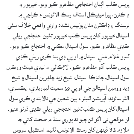
پريس ڪلب اڳيان احتجاجي مظاهرو ڪيو ويو. خيرپور ۾
ڊاڪٽرن، پيرا ميڊيڪل اسٽاف رسڪ الائونس ۽ ڪراچي ۾
نرسنگ ۽ ڊاڪٽرن مٿان پوليس تشدد واري واقعي خلاف سٽي
اسپتال خيرپور کان پريس ڪلب خيرپور تائين احتجاجي ريلي
ڪڍي مظاهرو ڪيو. سول اسپتال مڪلي ۾ احتجاج ڪيو ويو.
ٽنڊو غلام علي اسپتال ۾ او پي ڊي بند ڪري ريلي ڪڍي
پريس ڪلب آڏو مظاھرو ڪيو. لاڙڪاڻي ۾ ليڊي هيلٿ ورڪرن
سول اسپتال، چانڊڪا اسپتال، شيخ زيد چلڊرين اسپتال ۽ شيخ
زيد وومين اسپتالن جي او پي ڊيز سميت ليباريٽري، ايڪسري،
الٽراسائونڊ، آپريشن ٿئيٽر ۽ ٻين شعبن جي تالابندي ڪري سول
اسپتال کان پريس ڪلب تائين احتجاجي ريلي ڪڍي ڌرڻو هنيو.
ان موقعي تي اڳواڻن چيو ته پوري سنڌ ۾ صحت کاتي جا
ملازم 32 ڏينهن کان رسڪ الائونس، ٽائيم اسڪيل، سروس