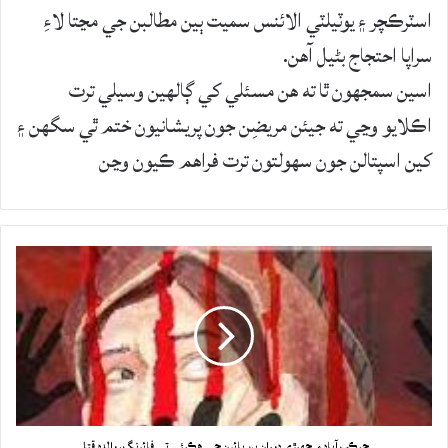
اسٽرڪچر ۽ يوٽيلٽي الائنس سميت ٻين مطالبن جي مڃتا لاءِ
سراپا احتجاج بڻيل آهن.
اسين سمجهون ٿا ته هن مسئلي کي ڳالهين وسيلي ترت
اڪلايو وڃي ته جيئن مريضِن جون پريشانيون ختم ٿي سگهن ۽
کين اسپتالن جون سهولتون ترت فراهم ڪيون وڃن
جيڪب آباد ۾ جهيڙي دوران ٻن ڀائرن جي هڪٻئي تي فائرنگ، والده قتل