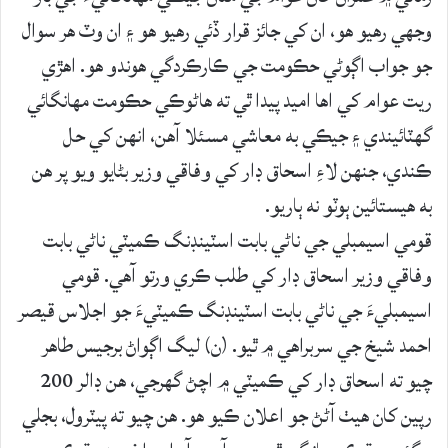
وجهي رهيو هو، ان کي جائز قرار ڏئي رهيو هو ۽ ان وٽ هر سوال
جو جواب اڳوڻي حڪومت جي ڪارڪردگي هوندو هو. اهڙي
ريت عوام کي اها اميد پيدا ٿي ته هاڻوڪي حڪومت مهانگائي
گهٽائيندي ۽ جيڪي به معاشي مسئلا آهن، انهن کي حل
ڪندي، جنهن لاءِ اسحاق ڊار کي وفاقي وزير بڻايو ويو پر هن
به هيستائين ٻوٽو نه ٻاريو.
قومي اسيمبلي جي ناڻي بابت اسٽينڊنگ ڪميٽي ناڻي بابت
وفاقي وزير اسحاق ڊار کي طلب ڪري ورتو آهي. قومي
اسيمبليءَ جي ناڻي بابت اسٽينڊنگ ڪميٽيءَ جو اجلاس قيصر
احمد شيخ جي سربراهي ۾ ٿيو. (ن) ليگ اڳواڻ برجيس طاهر
چيو ته اسحاق ڊار کي ڪميٽي ۾ اچڻ گهرجي، هن ڊالر 200
رپين کان هيٺ آڻڻ جو اعلان ڪيو هو. هن چيو ته پيٽرول، بجلي