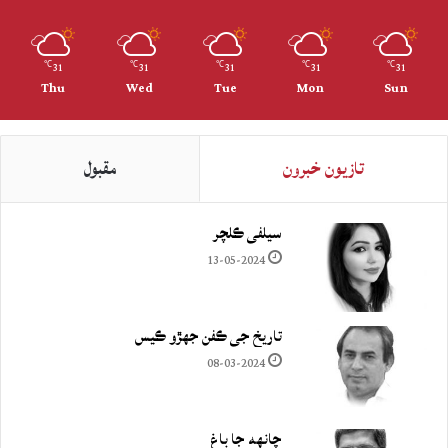
31
31
31
31
31
℃
℃
℃
℃
℃
Thu
Wed
Tue
Mon
Sun
تازيون خبرون
مقبول
سيلفي ڪلچر
13-05-2024
تاريخ جي ڪفن جھڙو ڪيس
08-03-2024
چانهه جا باغ