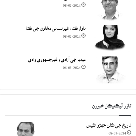
08-03-2024
ناول ڪتا: غيرانساني مخلوق جي ڪٿا
08-03-2024
ميڊيا جي آزادي ۽ غيرجمھوري وادي
06-03-2024
تازو ٽيڪنيڪل خبرون
تاريخ جي ڪفن جھڙو ڪيس
08-03-2024