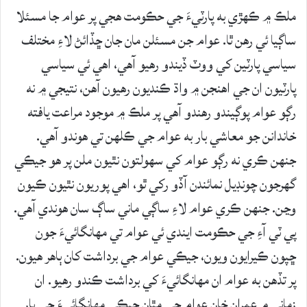
ملڪ ۾ ڪهڙي به پارٽيءَ جي حڪومت هجي پر عوام جا مسئلا
ساڳيا ئي رهن ٿا. عوام جن مسئلن مان جان ڇڏائڻ لاءِ مختلف
سياسي پارٽين کي ووٽ ڏيندو رهيو آهي، اهي ئي سياسي
پارٽيون ان جي اهنجن ۾ واڌ ڪنديون رهيون آهن، نتيجي ۾ نه
رڳو عوام پوڳيندو رهندو آهي پر ملڪ ۾ موجود مراعت يافته
خاندانن جو معاشي بار به عوام جي ڪلهن تي هوندو آهي.
جنهن ڪري نه رڳو عوام کي سهولتون نٿيون ملن پر هو جيڪي
گهرجون چونڊيل نمائندن آڏو رکي ٿو، اهي پوريون نٿيون ڪيون
وڃن. جنهن ڪري عوام لاءِ ساڳي ماني ساڳ سان هوندي آهي.
پي ٽي آءِ جي حڪومت ايندي ئي عوام تي مهانگائيءَ جون
ڇپون ڪيرايون ويون، جيڪي عوام جي برداشت کان ٻاهر هيون.
پر تڏهن به عوام ان مهانگائيءَ کي برداشت ڪندو رهيو. ان
زماني ۾ عمران خان عوام جي مٿان جيڪي مهانگائيءَ جي بار