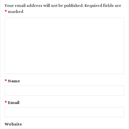
Your email address will not be published.
Required fields are
*
marked
C
o
m
m
e
n
t
*
Name
*
*
Email
Website