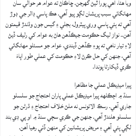
ويا هئا، اهي پورا ٿيڻ گهرجن. ڇاڪاڻ ته عوام هر حوالي سان
مهانگائي سبب پريشان لڳو پيو آهي. هڪ پاسي ڊالر جي ڊوڙ
آهي ته ٻئي پاسي وري پيٽرول، بجلي ۽ گيس جون وڌندڙ قيمتون
آهن.. نواز ليگ حڪومت جيڪڏهن هاڻ به عوام کي رليف ڏيڻ
لاءِ تيار ناهي ته پوءِ ڪڏهن ڏيندي. عوام جو مسئلو مهانگائي
آهي، جنهن کي حل ڪرڻ لاءِ حڪومت کي عملي طور اپاءَ
ڪري ڏيکارڻا پوندا.
پيرا ميڊيڪل عملي جا مظاهرا
سنڌ ۾ اڄڪلهه پيرا ميڊيڪل عملي پاران احتجاج جو سلسلو
جاري آهي. رسڪ الائونس نه ملڻ خلاف احتجاج ۽ ڌرڻن جو
سلسلو هلندڙ آهي. جنهن جي ڪري سڄي سنڌ ۾ او پي ڊي بند
لڳي پئي آهي ۽ مريض پريشانين کي منهن ڏئي رهيا آهن.