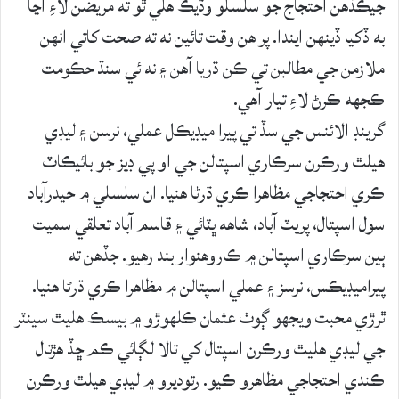
جيڪڏهن احتجاج جو سلسلو وڌيڪ هلي ٿو ته مريضن لاءِ اڃا
به ڏکيا ڏينهن ايندا. پر هن وقت تائين نه ته صحت کاتي انهن
ملازمن جي مطالبن تي ڪن ڌريا آهن ۽ نه ئي سنڌ حڪومت
ڪجهه ڪرڻ لاءِ تيار آهي.
گرينڊ الائنس جي سڏ تي پيرا ميڊيڪل عملي، نرسن ۽ ليڊي
هيلٿ ورڪرن سرڪاري اسپتالن جي او پي ڊيز جو بائيڪاٽ
ڪري احتجاجي مظاهرا ڪري ڌرڻا هنيا. ان سلسلي ۾ حيدرآباد
سول اسپتال، پريٽ آباد، شاهه ڀٽائي ۽ قاسم آباد تعلقي سميت
ٻين سرڪاري اسپتالن ۾ ڪاروهنوار بند رهيو. جڏهن ته
پيراميڊيڪس، نرسز ۽ عملي اسپتالن ۾ مظاهرا ڪري ڌرڻا هنيا.
ٿرڙي محبت ويجهو ڳوٺ عثمان ڪلهوڙو ۾ بيسڪ هليٿ سينٽر
جي ليڊي هليٿ ورڪرن اسپتال کي تالا لڳائي ڪم ڇڏ هڙتال
ڪندي احتجاجي مظاهرو ڪيو. رتوديرو ۾ ليڊي هيلٿ ورڪرن