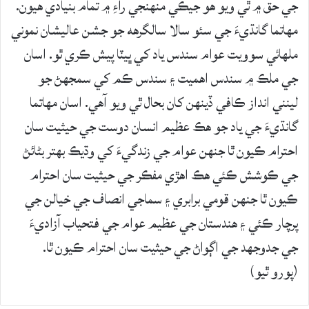
جي حق ۾ ٿي ويو هو جيڪي منهنجي راءِ ۾ تمام بنيادي هيون.
مهاتما گانڌيءَ جي سئو سالا سالگرهه جو جشن عاليشان نموني
ملهائي سوويت عوام سندس ياد کي ڀيٽا پيش ڪري ٿو. اسان
جي ملڪ ۾ سندس اهميت ۽ سندس ڪم کي سمجهڻ جو
لينني انداز ڪافي ڏينهن کان بحال ٿي ويو آهي. اسان مهاتما
گانڌيءَ جي ياد جو هڪ عظيم انسان دوست جي حيثيت سان
احترام ڪيون ٿا جنهن عوام جي زندگيءَ کي وڌيڪ بهتر بڻائڻ
جي ڪوشش ڪئي هڪ اهڙي مفڪر جي حيثيت سان احترام
ڪيون ٿا جنهن قومي برابري ۽ سماجي انصاف جي خيالن جي
پرچار ڪئي ۽ هندستان جي عظيم عوام جي فتحياب آزاديءَ
جي جدوجهد جي اڳواڻ جي حيثيت سان احترام ڪيون ٿا.
(پورو ٿيو)