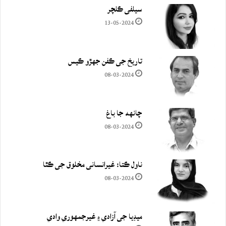
سيلفي ڪلچر
13-05-2024
تاريخ جي ڪفن جھڙو ڪيس
08-03-2024
چانهه جا باغ
08-03-2024
ناول ڪتا: غيرانساني مخلوق جي ڪٿا
08-03-2024
ميڊيا جي آزادي ۽ غيرجمھوري وادي