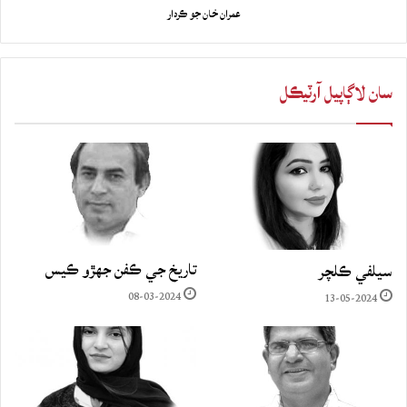
عمران خان جو ڪردار
سان لاڳاپيل آرٽيڪل
تاريخ جي ڪفن جھڙو ڪيس
سيلفي ڪلچر
08-03-2024
13-05-2024