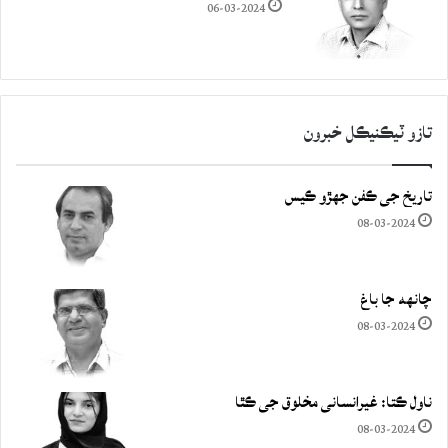
06-03-2024
تازو ٽيڪنيڪل خبرون
تاريخ جي ڪفن جھڙو ڪيس
08-03-2024
چانهه جا باغ
08-03-2024
ناول ڪتا: غيرانساني مخلوق جي ڪٿا
08-03-2024