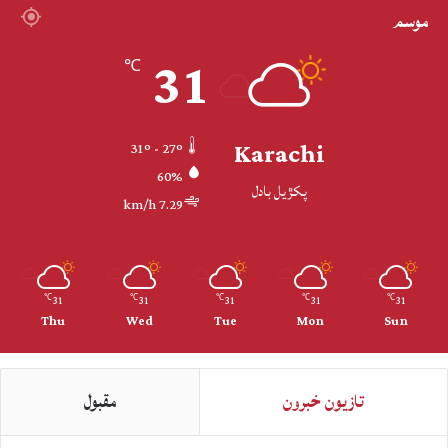
موسم
31
℃
Karachi
31º - 27º
60%
پکڙيل بادل
7.29 km/h
31
31
31
31
31
℃
℃
℃
℃
℃
Thu
Wed
Tue
Mon
Sun
تازيون خبرون
مقبول