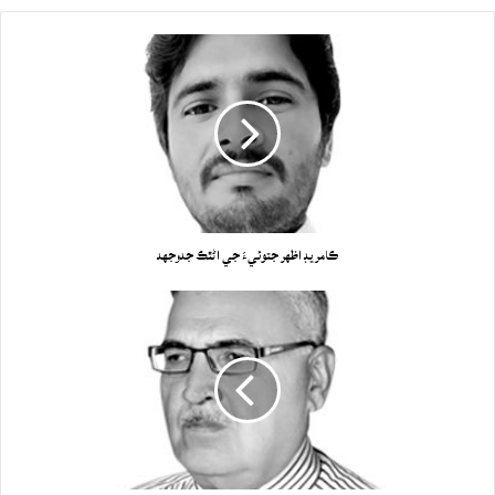
ڪامريڊ اظهر جتوئيءَ جي اڻٿڪ جدوجهد