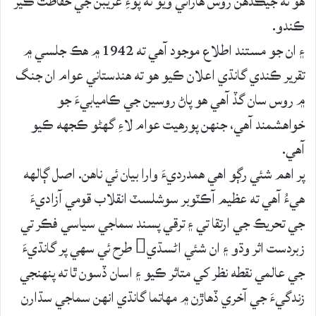
هو ته جيڪڏهن روس هارائي ويو ته پوءِ غريبن جي حفاظت ڪير
ڪندو.
۽ ان جو مستند اطلاع موجود آهي ته 1942 ۾ هڪ جلسي ۾
تقرير ڪندي گانڌي اعلان ڪيو هو ته هندستاني عوام ان جنگ
۾ روس سان گڏ آهي هو پاڻ روسين جي ڪاميابيءَ جو
خواهشمند آهي، جنهن پورهيت عوام لاءِ گهڻو ڪجهه ڪيو
آهي.
پر اهم شئي رڳو اهي همدرديءَ وارا بيان ئي ناهن. اصل ڳالهه
هيءُ آهي ته عظيم آڪٽوبر سوشلسٽ انقلاب قومي آزاديءَ
جي تحريڪ جي ارتقا تي ۽ ترقي پسند سماجي سياسي فڪر تي
زبردست اثر وڌو ۽ ان شئي اڻسڌي طرح ئي سهي پر گانڌيءَ
جي عالمي نقطه نظر کي متاثر ڪيو ۽ اسان ڏسون ٿا ته پنهنجي
زندگيءَ جي آخري ڏهاڙن ۾ مهاتما گانڌي انهن سماجي سڌارن