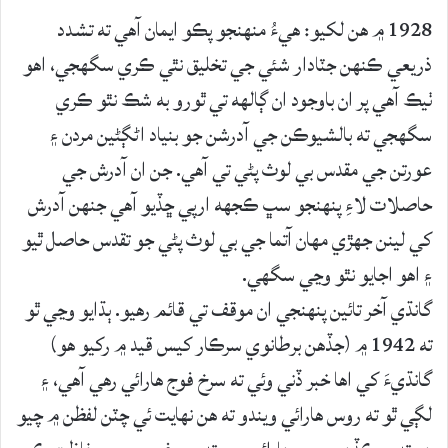
1928 ۾ هن لکيو: هيءُ منهنجو پڪو ايمان آهي ته تشدد
ذريعي ڪنهن جٽادار شئي جي تخليق نٿي ڪري سگهجي، اهو
ٺيڪ آهي پر ان باوجود ان ڳالهه تي ٿورو به شڪ نٿو ڪري
سگهجي ته بالشيوڪن جي آدرشن جو بنياد اڻڳڻين مردن ۽
عورتن جي مقدس بي لوث پڻي تي آهي. جن ان آدرش جي
حاصلات لاءِ پنهنجو سڀ ڪجهه ارپي ڇڏيو آهي جنهن آدرش
کي لينن جهڙي مهان آتما جي بي لوث پڻي جو تقدس حاصل ٿيو
۽ اهو اجايو نٿو وڃي سگهي.
گانڌي آخر تائين پنهنجي ان موقف تي قائم رهيو. ٻڌايو وڃي ٿو
ته 1942 ۾ (جڏهن برطانوي سرڪار کيس قيد ۾ رکيو هو)
گانڌيءَ کي اها خبر ڏني وئي ته سرخ فوج هارائي رهي آهي، ۽
لڳي ٿو ته روس هارائي ويندو ته هن نهايت ئي چٽن لفظن ۾ چيو