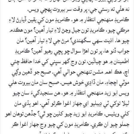
نه ھئٔي ته رستي جي، پر وقت سر بيروت پھچي ويس.
ڪامريڊ منھنجي انتظار ۾ ھو. ڪامريڊ مون کي يقين ڏيارڻ لاءِ
مرڪي چيو، ڪامريڊ تون جيل وڃڻ لاءِ تيار آھين؟ مون ھڪدم
چيو ھا. اذيت سھي سگھندي؟ مرڻ جي لاءِ تيار آھين؟ مان
جواب ڏنو ھا، پر تون اھڙا سوال ڇو پڇي رھيو آھين؟ ڪامريڊ
اطمينان ۾ ھو چيائٔين، تون وڃ گھر سڀني کي خدا حافظ چئي
اچ. ھڪ اھم مشن تنھنجي حوالي آھي. صبح جو ڏهين وڳي
موٽي اچجاءِ. مان ڏاڍي خوش ھيس. صبح سان مان بيروت ھلي
ويس ابو زيد منھنجي انتظار ۾ ھو. ھن سنجيدگيءَ سان چيو
ليلا توکي ٽي ڊيبليو اي جھاز اغوا ڪرڻو آھي. اھو ٻڌي مان
کلي ويٺيس. ڪامريڊ ابو زيد چيو کلين ڇو ٿي؟ جڏھن توھان اهو
جملو چيو ان ڪري. ڪامريڊ مون کي چيو وڃ جھاز اغوا ڪر