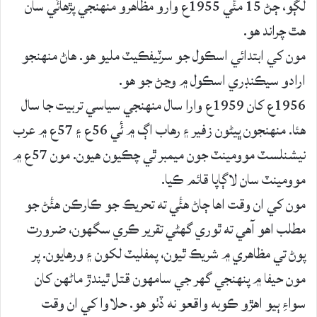
لڳو، ڄڻ 15 مئٔي 1955ع وارو مظاھرو منھنجي پڙھائٔي سان
ھٿ چراند ھو.
مون کي ابتدائي اسڪول جو سرٽيفڪيٽ مليو ھو. ھاڻ منھنجو
ارادو سيڪنڊري اسڪول ۾ وڃڻ جو ھو.
1956ع کان 1959ع وارا سال منھنجي سياسي تربيت جا سال
ھئا. منھنجون ڀيڻون زفير ۽ رھاب اڳ ۾ ئٔي 56ع ۽ 57ع ۾ عرب
نيشنلسٽ موومينٽ جون ميمبر ٿي چڪيون ھيون. مون 57ع ۾
موومينٽ سان لاڳاپا قائم ڪيا.
مون کي ان وقت اها ڄاڻ ھئٔي ته تحريڪ جو ڪارڪن ھئٔڻ جو
مطلب اهو آھي ته ٿوري گھڻي تقرير ڪري سگھون، ضرورت
پوڻ تي مظاھري ۾ شريڪ ٿيون، پمفليٽ لکون ۽ ورھايون. پر
مون حيفا ۾ پنهنجي گھر جي سامھون قتل ٿيندڙ ماڻھن کان
سواءِ ٻيو اھڙو ڪوبه واقعو نه ڏٺو ھو. حلاوا کي ان وقت