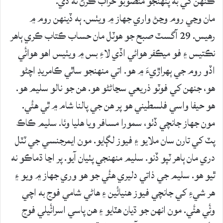
ڪنھن کي به پنھنجو منصوبو خراب ڪرڻ نه ڏي.
مان وڃي روم وڃڻ واري جھاز ۾ ويٺس. ٻه ڏينھن روم ۾
رھيس. 29 آگسٽ صبح جو ھوٽل مان حساب ڪتاب ڪري ٻاھر
نڪتيس ۽ فو ميڪفر ھوائي اڏي لاءِ بس ۾ ويٺيس اھو ھوائٔي
اڏو روم جي ٻھراڙيءَ ۾ ھو. اتي منھنجو ساٿي ڪامريڊ اچڻو
ھو، جنھن کي فوٽو ذريعي سڃاڻڻو ھو. ھن جو نالو سليم ھو.
ھو حيفا واسي فلسطيني ھو پر هن جي پالنا شام ۾ ٿي ھئٔي.
مون جھاز جانچي ڏٺو، سمورا مسافر ويا ھليا وئا. سليم ڪاڪ
پٽ کي تارن سان ملايو ۽ فيوز لڳايو. مون ايمرجنسي جي ٽٽل
دري مان ٻاھر ٽپو ڏنو. سليم منھنجي پٺيان آيو. پر اڃا ڌماڪو نه
ٿيو ھو. سليم جي ذاتي دليري ھئٔي جو ھو وري جھاز ۾ ويو ۽
ھر شيءِ کي جانچي فيوز ھنيائٔين ۽ ھاڻي شامي فوج به اچي
وئٔي ھئٔي. مون انھن جو ڌيان ھٽايو ۽ ھن پاسي اسرائٔيلي فوج