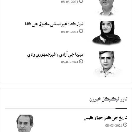
08-03-2024
ناول ڪتا: غيرانساني مخلوق جي ڪٿا
08-03-2024
ميڊيا جي آزادي ۽ غيرجمھوري وادي
06-03-2024
تازو ٽيڪنيڪل خبرون
تاريخ جي ڪفن جھڙو ڪيس
08-03-2024