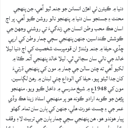
دنيا ۾ ڪيترن ئي اھڙن انسانن جو جنم ٿيو آھي، جن پنھجي
محنت ۽ جستجو سان دنيا ۾ پنھنجو نالو روشن ڪيو آھي. پر اڄ
اسان ھڪ محب وطن انسان جي زندگيءَ تي روشني وجھڻ جي
ڪوشش ڪنداسين، جنھن پنھنجي سڄي ڄمار وطن کي ارپي
ڇڏي. حيفا ۾ جنم وٺندڙ ان قومپرست شخصيت کي اڄ دنيا ليلا
خالد جي نالي سان سڃاڻي ٿي. ليلا خالد پنھنجي آتم ڪٿا ۾
لکيو آھي ته چئن سالن جي ڄمار ۾ مون کي پنھنجي ڌرتيءَ
کان جدا ٿيڻو پيو. حيفا کي الوداع چئي لبنان ۾ رھڻ لڳاسين.
مون کي 1948ع ۾ شيخ مدرسي ۾ داخل ڪيو ويو. منھنجو
پڙھڻ جو ڪوبه ارادو ڪونه ھو پر منھنجي استاد زينا ھڪ وڏي
عمر جي ۽ چست عورت ھئٔي، جنھن کي ٻارن سان تمام گھڻو
پيار ھوندو ھو. ھن پنھنجي سڄي ڄمار ٻارن جي تربيت لاءِ وقف