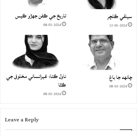
تاريخ جي ڪفن جھڙو ڪيس
سيلفي ڪلچر
08-03-2024
13-05-2024
ناول ڪتا: غيرانساني مخلوق جي
چانهه جا باغ
ڪٿا
08-03-2024
08-03-2024
Leave a Reply