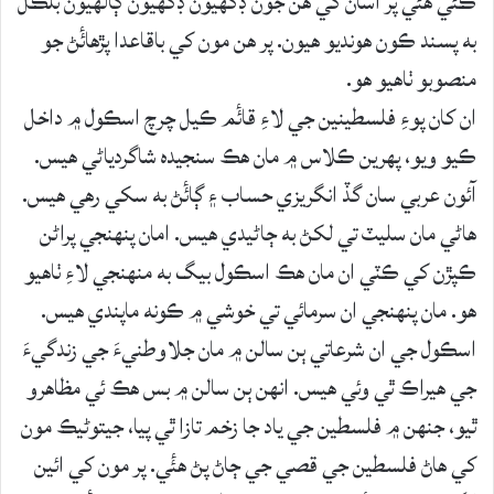
ڪئٔي ھئٔي پر اسان کي هن جون ڊگھيون ڊگھيون ڳالهيون بلڪل
به پسند ڪون ھونديو ھيون. پر هن مون کي باقاعدا پڙھائٔڻ جو
منصوبو ٺاھيو ھو.
ان کان پوءِ فلسطينين جي لاءِ قائٔم ڪيل چرچ اسڪول ۾ داخل
ڪيو ويو، پھرين ڪلاس ۾ مان ھڪ سنجيده شاگردياڻي ھيس.
آئون عربي سان گڏ انگريزي حساب ۽ ڳائٔڻ به سکي رھي ھيس.
ھاڻي مان سليٽ تي لکڻ به ڄاڻيدي ھيس. امان پنھنجي پراڻن
ڪپڙن کي ڪٽي ان مان ھڪ اسڪول بيگ به منهنجي لاءِ ٺاھيو
ھو. مان پنھنجي ان سرمائي تي خوشي ۾ ڪونه ماپندي ھيس.
اسڪول جي ان شرعاتي ٻن سالن ۾ مان جلاوطنيءَ جي زندگيءَ
جي ھيراڪ ٿي وئي ھيس. انھن ٻن سالن ۾ بس ھڪ ئي مظاھرو
ٿيو، جنھن ۾ فلسطين جي ياد جا زخم تازا ٿي پيا، جيتوڻيڪ مون
کي ھاڻ فلسطين جي قصي جي ڄاڻ پڻ ھئٔي. پر مون کي ائين