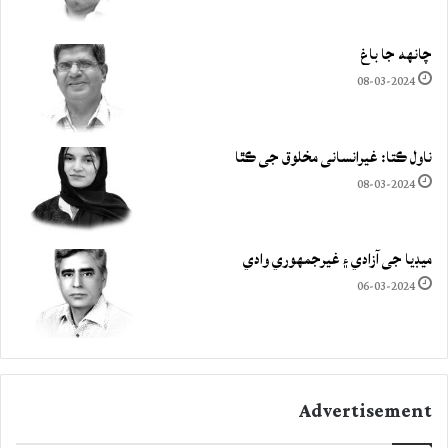
چانهه جا باغ
08-03-2024
ناول ڪتا: غيرانساني مخلوق جي ڪٿا
08-03-2024
ميڊيا جي آزادي ۽ غيرجمھوري وادي
06-03-2024
Advertisement