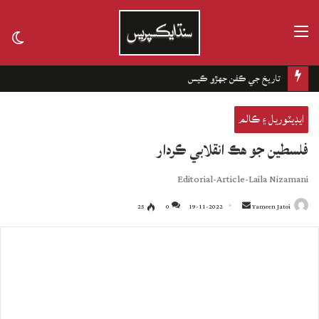
مينيو
tch
kin
چانهه جا باغ
ايڊيٽوريل ۽ ڪالم
فلسطين جو هڪ انقلابي ڪردار
Editorial-Article-Laila Nizamani
25
0
19-11-2022
Send
Yameen Jatoi
an
email