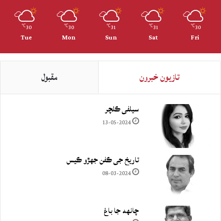
30
30
31
31
30
℃
℃
℃
℃
℃
Tue
Mon
Sun
Sat
Fri
تازيون خبرون
مقبول
سيلفي ڪلچر
13-05-2024
تاريخ جي ڪفن جھڙو ڪيس
08-03-2024
چانهه جا باغ