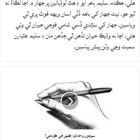
ھئٔي. ھڪدم سليم ٻاھر آيو ۽ ھٿ لوڏيائين پر جھاز ۾ اڃا ٺڪاءُ نه
ٿيو ھو. نيٺ جھاز کي باهه ڏئٔي اسان ويھه فوٽ پري ٿي
وياسين. جھاز کي سڙندي ڏسي شامي فوجي حيران ٿي وئي
هئي. اڃا به وڌيڪ حيران تڏھن ٿي جڏھن مان ۽ سليم ھٿيارن
سميت وڃي وٽن پيش پياسين.
سيوهڻ روڊ حادثو: ڪنهن جي ڪوتاهي؟