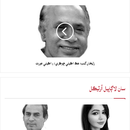
زليخان گنب: ھڪ اڪيلي ڇوڪريءَ ۽ اڪيلي عورت
سان لاڳاپيل آرٽيڪل