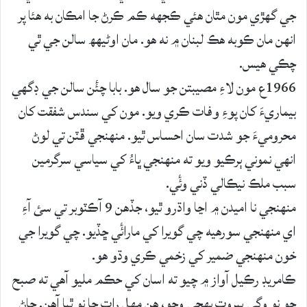
جي گھڙي مون مٿان ھئي ڪجھه ڪم ڪرڻ جا امڪان به هئا پر
انھن مان ڪوبه ھڪ لبنان ۾ نه ھو. مان اوڻيهھ سالن جي ٿي
چڪي ھيس.
1966ع مون لاءِ مصيبتن جو سال ھو. بابا چئٔن سالن جي ڊگھي
بيماريءَ کان پوءِ وفات ڪري ويو. مون کي سندس شفقت کان
محروميءَ جو شدت سان احساس ٿيو. منھنجي ڦٽن تي لوڻ
انھي نموني ٻرڪيو ويو ته منھنجي ڀاءُ کي سياسي سرگرمين
سبب ملڪ نيڪالي ڏني وئٔي.
منھنجي نا اميدن ۾ اڃا واڌرو ٿيو، جڏھن 9 آڪٽوبر تي سئ آءِ
اي منھنجي سورهيه چي گويرا کي مارائٔي ڇڏيو. چي گويرا جي
خون منھنجي ضمير کي زخمي ڪري وڌو ھو.
ڪامريڊ رڪيل آواز ۾ چيو ته اسان کي حڪم مليو آھي ته صبح
جو نو وڳي بيروت پھچي وڃو، ھن مھل رات جا نو ٿيا آھن. ڄاڻ