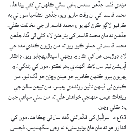
مرندي ڏٺم، جڏھن سندس باغي ساٿي ڪلھن تي کڻي بيٺا ھئٔا.
محمد قاسم کي ان وقت ماريو ويو، جڏھن انتظاميا سور تي به
ڪرفيو لاڳو ڪرڻ گھريو ۽ محمد قاسم ان جي مخالفت ڪئٔي.
جڏھـن ته مان محمد قاسم کي پٿر هڻڻ لاءِ کڻي ٿي ڏنا. جڏھن
محمد قاسم تي حملو ڪيو ويو ته مان رڙيون ڪندي مدد جي
لاءِ ڊوڙيس. ھن کي ڪار ۾ وجھي اسپتال پھچايو ويو. ڊاڪٽر
آپريشن ٿيٽر مان لڙڪ اگھندي ٻاھر نڪتو. مون کي زندگيءَ ۾
پھريون ڀيرو ڪنھن ڪامريڊ جو هيئن وڇڙڻ جو ڏک ٿيو. مان
ڪيترن ئي ڏينھن تائٔين روئئندي رھيس. مان تيرھن سالن جي
ويڙهاڪ ھيس. منھنجي خواھش ھئٔي ته مان سٺي سپاھي جيان
ياد ڪئٔي وڃان.
63ع ۾ اسرائٔيل کي قائٔم ٿئي ڏهه سال ٿي چڪا ھئا. مون کي
اندازو ھو ته مان ھاڻ يونيوسٽيءَ نه وڃي سگھنديس. فيصلي