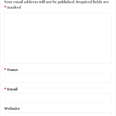
Your email address will not be published.
Required fields are
*
marked
C
o
m
m
e
n
t
*
Name
*
*
Email
Website