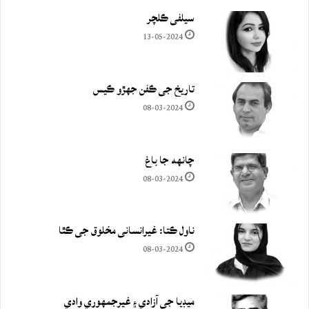
سيلفي ڪلچر
13-05-2024
تاريخ جي ڪفن جھڙو ڪيس
08-03-2024
چانهه جا باغ
08-03-2024
ناول ڪتا: غيرانساني مخلوق جي ڪٿا
08-03-2024
ميڊيا جي آزادي ۽ غيرجمھوري وادي