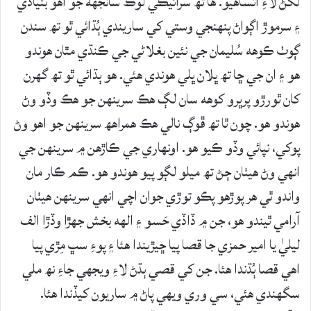
لکڻ لاءِ اُتساھيو. ھا تھ سرائيڪي لوڪ سانجھه جو اھو بنيادي
۽ سرموڙ اڳواڻ پنھنجي وستي کي ساريندي ٻُڌائي ٿو تھ سندن
ڳوٺ ڪوھه سُليمان جي نئين بغلاڻي جي ڪنڌي مٿان ھوندو
ھو ۽ ان جي ڇا تھ ڀلان ڀلي ھوندي ھئي. ھو ٻڌائي ٿو تھ گھرن
کان ٿورڙو پرڀرو کوھه سان لڳ ھڪ سرينھن جو ھڪ وڏو وڻ
ھوندو ھو. چون ٿا تھ ڦوڳ نالي ھڪ ھمراهھ سرينھن جو اھو وڻ
پوکي، نپائي وڏو ڪيو ھو. اونھاري جي ڪاڙھن ۾ سرينھن جي
انھي وڻ ھيٺان ڄڻ تھ ميلو لڳو پيو ھوندو ھو. ڪم ڪار مان
واندو ٿي ھر پوڙھو پڪو توڙي جوان اچي انھي سرينھن ھيٺان
آرامي ٿيندو ھو، جن ۾ ڏاڏي حَسو ۽ الھه بخش جھڙا وڏڙا الف
ليليٰ يا امير حمزي جا قصا پيا ڇيڙيندا ھئا ۽ پوءِ سڀ مِڙي پيا
اھي قصا ٻُڌندا ھئا. جن کي قصي ٻڌڻ لاءِ ويجھي جاءِ نھ ملي
سگھندي ھئي، سي وري ويھي پاڻ ۾ ساريون کيڏندا ھئا.