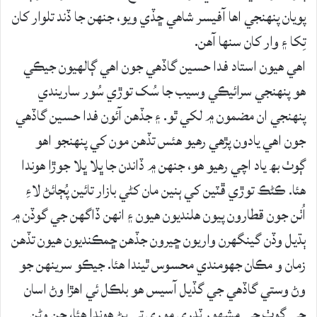
پويان پنھنجي اھا آفيسر شاھي ڇڏي ويو، جنھن جا ڏند تلوار کان
تِکا ۽ وار کان سنھا آھن.
اھي ھيون استاد فدا حسين گاڏھي جون اھي ڳالھيون جيڪي
ھو پنھنجي سرائيڪي وسيب جا سُک توڙي سُور ساريندي
پنھنجي ان مضمون ۾ لکي ٿو. ۽ جڏھن آئون فدا حسين گاڏھي
جون اھي يادون پڙھي رھيو ھئس تڏھن مون کي پنھنجو اھو
ڳوٺ بھ ياد اچي رھيو ھو، جنھن ۾ ڏاندن جا ڀلا ڀلا جوڙا ھوندا
ھئا. ڪڻڪ توڙي ڦٽين کي ٻنين مان کڻي بازار تائين پُڄائڻ لاءِ
اُٺن جون قطارون پيون ھلنديون ھيون ۽ انھن ڏاگھن جي گوڏن ۾
ٻڌيل وڏن گينگھرن واريون ڇيرون جڏھن ڇمڪنديون ھيون تڏھن
زمان و مڪان جھومندي محسوس ٿيندا ھئا. جيڪو سرينھن جو
وڻ وستي گاڏھي جي گڏيل آسيس ھو بلڪل ئي اھڙا وڻ اسان
جي ڳوٺ جي مشھور ٽِدري موري تي پڻ ھوندا ھئا، جن وڻن