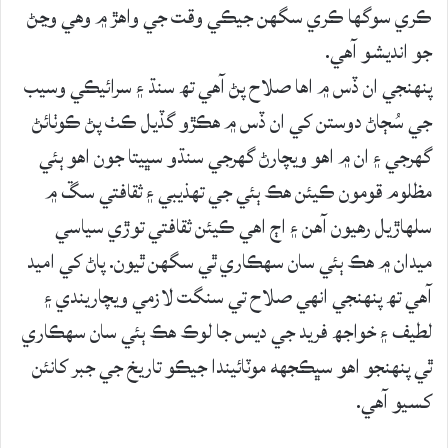
ڪري سوگھا ڪري سگھن جيڪي وقت جي واھڙ ۾ وھي وڃڻ
جو انديشو آھي.
پنھنجي ان ڏس ۾ اھا صلاح پڻ آھي تھ سنڌ ۽ سرائيڪي وسيب
جي سُڄاڻ دوستن کي ان ڏس ۾ ھڪڙو گڏيل ڪٺ پڻ ڪوٺائڻ
گھرجي ۽ ان ۾ اھو ويچارڻ گھرجي سنڌو سڀيتا جون اھو ٻئي
مظلوم قومون ڪيئن ھڪ ٻئي جي تھذيبي ۽ ثقافتي سڱ ۾
سلھاڙيل رھيون آھن ۽ اڄ اھي ڪيئن ثقافتي توڙي سياسي
ميدان ۾ ھڪ ٻئي سان سھڪاري ٿي سگھن ٿيون. پاڻ کي اميد
آھي تھ پنھنجي انھي صلاح تي سنگت لازمي ويچاريندي ۽
لطيف ۽ خواجھ فريد جي ديس جا لوڪ ھڪ ٻئي سان سھڪاري
ٿي پنھنجو اھو سڀڪجھه موٽائيندا جيڪو تاريخ جي جبر کانئن
کسيو آھي.