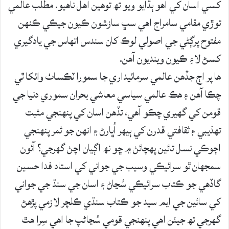
کسي اسان کي اھو ٻڌايو ويو تھ توھين اھل ناھيو. مطلب عالمي
توڙي مقامي سامراج اھي سڀ سازشون ڪيون جيڪي ڪنھن
مفتوح پرڳڻي جي اصولي لوڪ کان سندس اتھاس جي يادگيري
کسڻ لاءِ ڪيون وينديون آھن.
ھا پر اڄ جڏھن عالمي سرمائيداري جا سمورا ٽڪساٺ وائکا ٿي
چڪا آھن ۽ ھڪ عالمي سياسي معاشي بحران سموري دنيا جي
قومن کي گھيري چڪو آھي، تڏھن اسان کي پنھنجي مثبت
تھذيبي ۽ ثقافتي قدرن کي ٻيھر اُڀارڻ ۽ انھن جو ثمر پنھنجي
اڄوڪي نسل تائين پھچائڻ ۾ ڇو نھ اڳيان اچڻ گھرجي؟ آئون
سمجھان ٿو سرائيڪي وسيب جي جواني کي استاد فدا حسين
گاڏھي جو ڪتاب سرائيڪي سُڃاڻ ۽ اسان جي سنڌ جي جواني
کي سائين جي ايم سيد جو ڪتاب سنڌي ڪلچر لازمي پڙھڻ
گھرجي تھ جيئن اھي پنھنجي قومي سُڃاڻپ جا اھي سِرا ھٿ