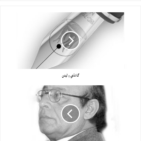
گانڌي ۽ لينن