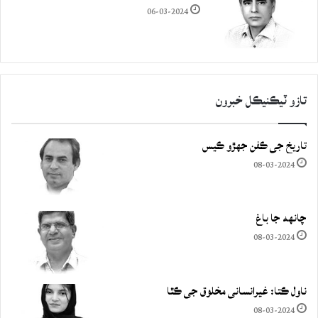
06-03-2024
تازو ٽيڪنيڪل خبرون
تاريخ جي ڪفن جھڙو ڪيس
08-03-2024
چانهه جا باغ
08-03-2024
ناول ڪتا: غيرانساني مخلوق جي ڪٿا
08-03-2024