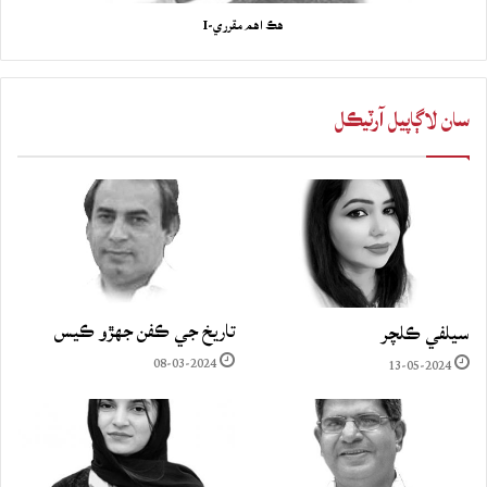
هڪ اهم مقرري-I
سان لاڳاپيل آرٽيڪل
تاريخ جي ڪفن جھڙو ڪيس
سيلفي ڪلچر
08-03-2024
13-05-2024