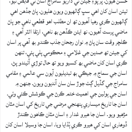
حُسن ھيون. پر پوءِ جيئن ئي ڌاريو سامراج اسان تي قابض ٿيو،
تيئن اسان کان اھي سڀ ڳالھيون ويون ھليون. پاڻ جڏھن اھي
ڳالھيون ڪري رھيا آھيون تھ ان مطلب اھو قطعي ناھي جو پاڻ
ماضي پرست آھيون، نھ ايئن ڪڏھن بھ ناھي، ارتقا اڻٽر آھي ۽
ڪلچر وقت سان پاڻ ۾ نوان رجحان جذب ڪندو بھ آھي پر اسان
کي جيئن تھ صدين جي غلامي ۽ محڪومي پلي پئي، تنھن
ڪري اسان کان ماضي بھ کسيو ويو تھ حال توڙي آئيندو پڻ.
اسان جي سماج ۾ جيڪي بھ تبديليون آيون سي عالمي ۽ مقامي
سامراج جي گڏيل ڳٺ جوڙ سان سان آنديون ويون. جنھن ۾
اسان جي ٻولين جي اھميت ختم ڪرڻ جي ڪوشش ڪئي وئي.
اسان جا تاريخ ميساري پنھنجي مرضي جي تاريخ کي اسان مٿان
مڙھيو ويو. اسان جا ھيرو غدار ۽ اسان مٿان ڪاھون ڪندڙ
ڏوھاري اسان کي ھيرو ڪري ٻُڌايا ويا. اسان جا وسيلا اسان کان