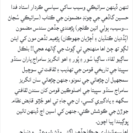
تنھن ڏينھن سرائيڪي وسيب ساکي سياسي ڪردار استاد فدا
حسين گاڏھي جي چونڊ مضمونن جي ڪتاب (سرائيڪي سُڃاڻ
…وسيب، ٻولي اتين ڪلچر) پڙھندي جڏھن سندس مضمون
(ٻُڏديان ڪنڌيان ۽ اُڄڙيان جھوڪان) پڙھيم تڏھن مون کي ايئن
لڳو تھ ڄڻ اھا منھنجي ئي ڳوٺ جي ڳالھه ھجي!! بلڪل
ساڳيو لقاءَ، ساڳيا سُور ۽ پُور ۽ اھو انگريز سامراج پاران سنڌو
سڀيتا جي تاريخي قومن جي تھذيب ۽ ثقافت تي سوچيل
سمجھيل ان چڙھائي جي نمونو، جنھن چڙھائي سان انگريز
سامراج سنڌو سڀيتا جي اصلوڪين قومن کان سندن ثقافتي
سگھه ۽ يادگيري کسي، ان جي جاءِ تي اھو جُڙتو قابض نظام
جوڙڻ جي ڪوشش ڪئي، جنھن کي اسين اڄ ڏينھن تائين
ڀوڳيندا پيا اچون.
اھا سرمائيداري جيڪا جڏھن اڳتي وڌڻ شروع ٿي ۽ دنيا جي