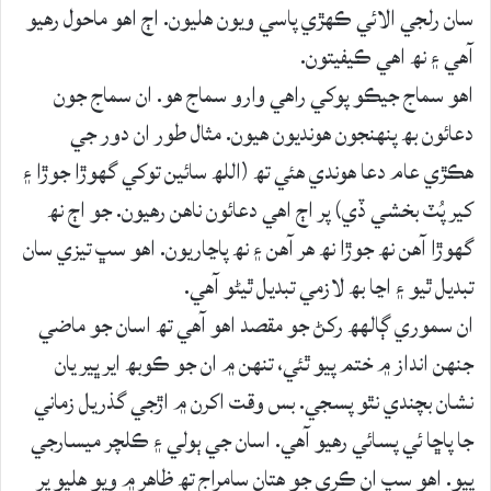
سان رلجي الائي ڪھڙي پاسي ويون ھليون. اڄ اھو ماحول رھيو
آھي ۽ نھ اھي ڪيفيتون.
اھو سماج جيڪو پوکي راھي وارو سماج ھو. ان سماج جون
دعائون بھ پنھنجون ھونديون ھيون. مثال طور ان دور جي
ھڪڙي عام دعا ھوندي ھئي تھ (اللھ سائين توکي گھوڙا جوڙا ۽
کير پُٽ بخشي ڏي) پر اڄ اھي دعائون ناھن رھيون. جو اڄ نھ
گھوڙا آھن نھ جوڙا نھ ھر آھن ۽ نھ پاڃاريون. اھو سڀ تيزي سان
تبديل ٿيو ۽ اڃا بھ لازمي تبديل ٿيڻو آھي.
ان سموري ڳالهھ رکڻ جو مقصد اھو آھي تھ اسان جو ماضي
جنھن انداز ۾ ختم پيو ٿئي، تنھن ۾ ان جو ڪوبھ اير ڀير يان
نشان بچندي نٿو پسجي. بس وقت اکرن ۾ اڙجي گذريل زماني
جا پاڇا ئي پسائي رھيو آھي. اسان جي ٻولي ۽ ڪلچر ميسارجي
پيو. اھو سڀ ان ڪري جو ھتان سامراج تھ ظاھر ۾ ويو ھليو پر