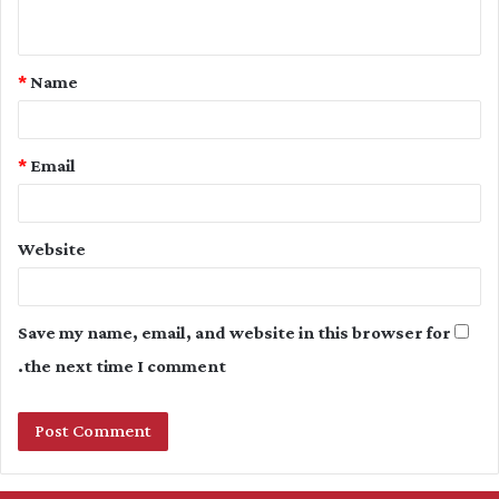
n
t
*
Name
*
*
Email
Website
Save my name, email, and website in this browser for
the next time I comment.