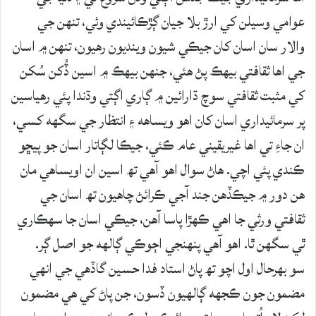
عوامي وسيلن کي ارڙ بلا جيان ڳڙڪائيندي وئي، تنھن جي
والار سان اسان کان جيڪي شيون وينديون رھيون، تنھن ۾ اسان
جي اھا ثقافتي بيھڪ پڻ ھئي، جنھن بيھڪ ۾ اسين ڏُکن سُکن
کي مثبت ثقافتي سوچ ڌارائين ۾ ڳاري اڳتي وڌندا پئي رھياسين
پر سرمائيداري اسان کان اھو ويساھه ۽ انتظار جي سگھه کسي،
ان جاءِ تي اھا غيريقيني عام ڪئي، جيڪا لڳاتار اسان جو پيڇو
ڪندي پئي اچي. ھاڻ سوال اھو آھي تھ اسين ان اويساھي مان
ھن دور ۾ جيڪڏھن جند آجي ڪرائڻ چاھيون تھ اسان جي
ثقافتي ورثي جا اھي ڪھڙا پاسا آھن، جيڪي اسان جا سھڪاري
ٿي سگھن ٿا. اھو آھي پنھنجي اڄوڪي ڳالھه جو اصل ڳر.
سو بھرحال اول اچو تھ پاڻ استاد فدا حسين گاڏھي جي انھي
مضمون جون ڪجھه ڳالھيون ڏسون، جن پاڻ کي ھي مضمون