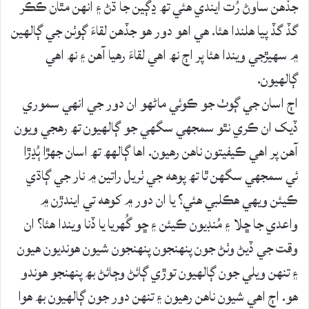
جڏھن ساوڻ رُت ايندي ھئي تھ ڍڳين جا ڌڻ ۽ انھن مٿان ڪڪر
گڏ گڏ پيا ھلندا ھئا. ھي اھو دور ھو جڏھن لقاءَ ڳوٺن جي ڳالھين
۾ سھيڙجي ويندا ھئا پر اڄ نھ اھي لقاءَ رھيا آھن ۽ نھ اھي
ڳالھيون.
اڄ اسان جي ڳوٺ جو ڪوئي ماڻھو ان دور جي انھي سموري
ڏيک ان ڪري نٿو سمجھي سگھي جو ڳالھيون تھ رھجي ويون
آھن پر اھي ڪيفيتون ناھن رھيون. اھا ڳالهھ تھ اسان جھڙا ٻُڍڙا
ئي سمجھي سگھن ٿا تھ پوھه جي ٺريل راتين ۾ نار جي ڳاڌي
ڪيئن ويھي ھڪلبي ھئي؟ يا ان دور ۾ کوھه تي ايندڙن ۾
واعدي جا ڇلا ۽ مُنڊيون ڪيئن ۽ ڇو گُھريا يا ڏنا ويندا ھئا؟ ان
وقت جي ڏيڻ وٺڻ جون پنھنجون پنھنجون شيون ھونديون ھيون
۽ تنھن ويلي جون ڳالھيون توڙي ڳائڻ وڄائڻ بھ پنھنجو ھوندو
ھو. اڄ اھي شيون ناھن رھيون ۽ تنھن دور جون ڳالھيون بھ ھوا