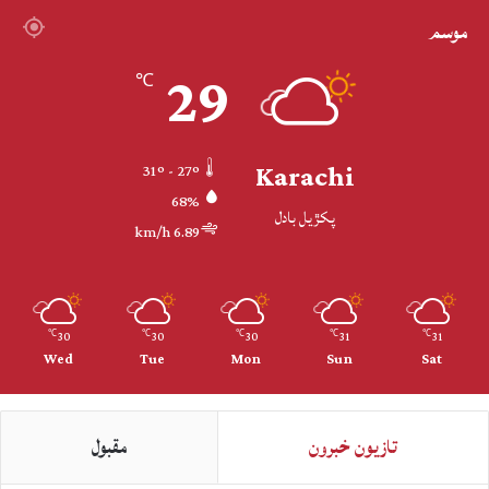
موسم
29
℃
Karachi
31º - 27º
68%
پکڙيل بادل
6.89 km/h
30
30
30
31
31
℃
℃
℃
℃
℃
Wed
Tue
Mon
Sun
Sat
تازيون خبرون
مقبول