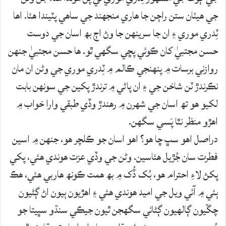
جي ھيٺان ستن راڄن جا ھاري منجھند جي ساھي پٽيندا ھئا. اھا
ٽِدري موري ۽ ان جا سرينھن جا وڻ اڄ بھ اسان جي دوست
حسن مجتبيٰ کان ڪوئي پڇي سگھي ٿو. ھا حسن مجتبيٰ جنھن
روازني برسات ۾ پنھنجي ڪالم ۾ ٽِدري موري جي وڻن ان مان
نڪرندڙ ٽن شاخن جي ۽ ان پاڻي ۾ ترندڙ پکين جي سونھن بابت
لکيو ھو تھ اسان جي شھرن ۾ رھندڙ وڏي طبقي وارا خواب ۾
اھڙو منظر نٿا پَسي سگھن.
دراصل اھو سڀ ڇا ھو؟ اھو اسان جو ڪلچر ھو، جنھن ۾ اسين
فطرت سان جُڙيل ھئاسين. وڻن جي وڏي عزت ھوندي ھئي، پکي
پکڻ لاءِ احترام ھو، بُک ڏُک ۾ بھ ھمت ڪونھ ھاربي ھئي، ھڪ
ٻئي ۾ آئي ويل جي اميد ھوندي ھئي ۽ اھڙيون ٻيون اڻ ڳڻيون
چڱيون ڳالھيون ڳڻائي سگھجن ٿيون جيڪي سنڌو سڀيتا جو