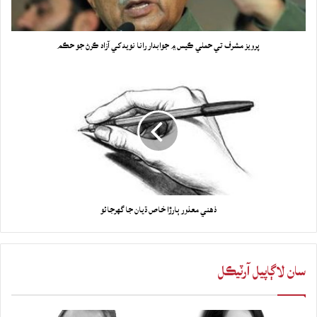
پرويز مشرف تي حملي ڪيس ۾ جوابدار رانا نويد کي آزاد ڪرڻ جو حڪم
ذهني معذور ٻارڙا خاص ڌيان جا گهرجائو
سان لاڳاپيل آرٽيڪل