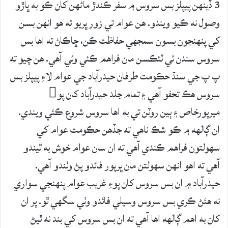
3 ڏينهن پيپلز بس سروس ۾ سفر ڪندڙ ماڻهن کان ڪو به ڀاڙو
وصول نه ڪيو ويندو. هن عوام تي زور ڀريو ته هو انهن بسن
کي پنهنجون بسون سمجهي حفاظت ڪن، ڇاڪاڻ ته اها بس
سروس سندن ئي ٽئڪسن مان فراهم ڪئي وئي آهي. هن چيو ته
پ پ جي سنڌ حڪومت طرفان حيدرآباد جي عوام لاءِ پيپلز بس
سروس هڪ تحفو آهي ۽ تمام جلد حيدرآباد کان پو
ميرپورخاص ۽ ٻين روٽن تي به اها سروس شروع ڪئي ويندي.
ان ڳالهه ۾ ڪو شڪ ناهي ته جڏهن حڪومت عوام کي
سهولتون فراهم ڪندي آهي ته ان سان عوام خوش به ٿيندو
آهي ته اهو انهن سهولتن مان ڀرپور فائدو پڻ وٺندو آهي.
حيدرآباد ۾ ان بس سروس کان پوءِ غريب عوام پنهنجي سواري
نه هئڻ ڪري بس سروس وسيلي فائدو وٺي سگهي ٿو. پر ان
کان به اهم ڳالهه اها آهي ته ان بس سروس کي بند نه ٿيڻ