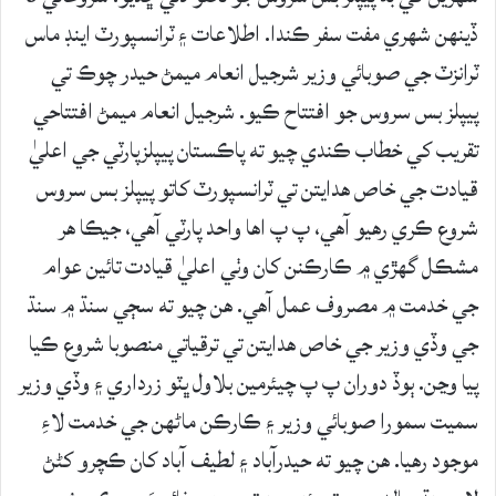
ڏينهن شهري مفت سفر ڪندا. اطلاعات ۽ ٽرانسپورٽ اينڊ ماس
ٽرانزٽ جي صوبائي وزير شرجيل انعام ميمڻ حيدر چوڪ تي
پيپلز بس سروس جو افتتاح ڪيو. شرجيل انعام ميمڻ افتتاحي
تقريب کي خطاب ڪندي چيو ته پاڪستان پيپلزپارٽي جي اعليٰ
قيادت جي خاص هدايتن تي ٽرانسپورٽ کاتو پيپلز بس سروس
شروع ڪري رهيو آهي، پ پ اها واحد پارٽي آهي، جيڪا هر
مشڪل گهڙي ۾ ڪارڪنن کان وٺي اعليٰ قيادت تائين عوام
جي خدمت ۾ مصروف عمل آهي. هن چيو ته سڄي سنڌ ۾ سنڌ
جي وڏي وزير جي خاص هدايتن تي ترقياتي منصوبا شروع ڪيا
پيا وڃن. ٻوڏ دوران پ پ چيئرمين بلاول ڀٽو زرداري ۽ وڏي وزير
سميت سمورا صوبائي وزير ۽ ڪارڪن ماڻهن جي خدمت لاءِ
موجود رهيا. هن چيو ته حيدرآباد ۽ لطيف آباد کان ڪچرو کڻڻ