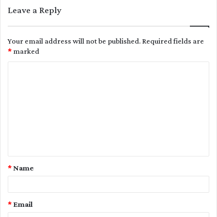
Leave a Reply
Your email address will not be published.
Required fields are
*
marked
C
o
m
m
e
n
t
*
Name
*
*
Email