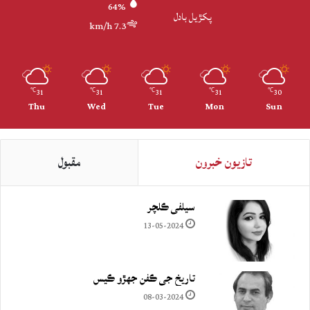
64%
پکڙيل بادل
7.3 km/h
31
31
31
31
30
℃
℃
℃
℃
℃
Thu
Wed
Tue
Mon
Sun
تازيون خبرون
مقبول
سيلفي ڪلچر
13-05-2024
تاريخ جي ڪفن جھڙو ڪيس
08-03-2024