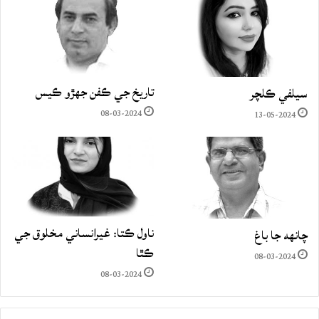
تاريخ جي ڪفن جھڙو ڪيس
سيلفي ڪلچر
08-03-2024
13-05-2024
ناول ڪتا: غيرانساني مخلوق جي
چانهه جا باغ
ڪٿا
08-03-2024
08-03-2024