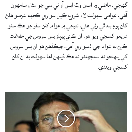
گهرجي. ماضي ۾ اسان وٽ ايس آر ٽي سي جو مثال سامهون
آهي. عوامي سهولت لاءِ شروع ڪيل سواري ڪجهه عرصو هلڻ
کان پوءِ بند ٿي وئي هئي، نتيجي ۾ عوام کان سفر جو هڪ سٺو
ذريعو کسجي ويو هو. ان ڪري پيپلز بس سروس جي حفاظت
ڪرڻ به عوام جي ذميواري آهي. جيڪڏهن هو ان بس سروس
کي پنهنجو نه سمجهندو ته هڪ ڏينهن اها سهولت به ان کان
کسجي ويندي.