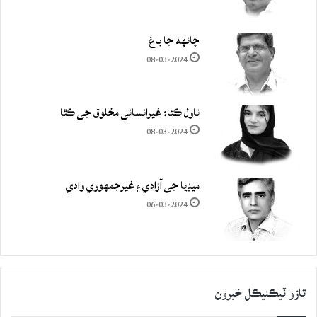
چانهه جا باغ
08-03-2024
ناول ڪتا: غيرانساني مخلوق جي ڪٿا
08-03-2024
ميڊيا جي آزادي ۽ غيرجمھوري وادي
06-03-2024
تازو ٽيڪنيڪل خبرون