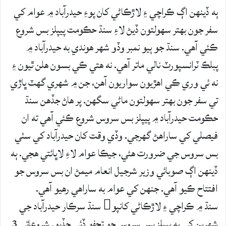
ٻه ڏينهن اڳ ڪراچي ۽ لاڙڪاڻي کان پوءِ حيدرآباد ۾ عوام کي
سفر جون بهتر سهولتون ڏيڻ لاءِ سنڌ حڪومت پيپلز بس شروع
ڪئي آهي. سنڌ جو ٻيو نمبر وڏو شهر هوندي به حيدرآباد ۾
پبلڪ ٽرانسپورٽ نالي ماتر آهي. نه هتي ڪي بسون هلن ٿيون ۽
نه ئي وري ڪي اهڙيون سواريون آهن، جن ۾ شهري گهٽ ڀاڙي
تي سفر جون بهتر سهولتون ماڻي سگهن. پر هاڻ جڏهن سنڌ
حڪومت حيدرآباد ۾ پيپلز بس سروس شروع ڪئي آهي ته ان
فيصلي کي ساراهڻ گهرجي. وڏي وقت کان حيدرآباد کي سٺي
بس سروس جي ضرورت هئي، جيڪا عوام لاءِ لاڀائتي هجي. ٻه
ڏينهن اڳ صوبائي وزير شرجيل انعام ميمڻ ان بس سروس جو
افتتاح ڪيو آهي. جنهن کي عوام به ساراهي رهيو آهي.
سنڌ ۾ ڪراچي ۽ لاڙڪاڻي کانپو سنڌ سرڪار حيدرآباد جي
شهرين کي به پيپلز بس سروس جو تحفو ڏئي ڇڏيو. شروعاتي 3