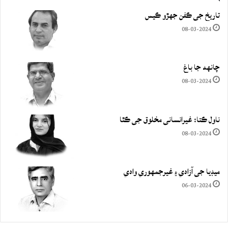
تاريخ جي ڪفن جھڙو ڪيس
08-03-2024
چانهه جا باغ
08-03-2024
ناول ڪتا: غيرانساني مخلوق جي ڪٿا
08-03-2024
ميڊيا جي آزادي ۽ غيرجمھوري وادي
06-03-2024