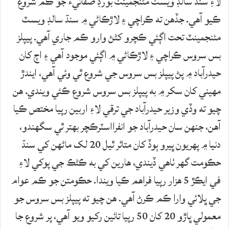
لاءِ سنڌ سالڊ ويسٽ مئنجمينٽ بورڊ صفائيءَ جو ڪم شروع
ڪيو آهي. جڏهن ته ڪراچي ۽ لاڙڪاڻي ۾ سنڌ سالڊ ويسٽ
مئنجمينٽ تحت اڳئي ڪچرو کڻڻ وارو ڪم جاري آهي. پيپلز
بس سروس ڪراچي ۽ لاڙڪاڻي ۾ اڳئي موجود آهي ۽ اڄ کان
حيدرآباد ۾ پڻ پيپلز بس سروس جي شروع ٿي وئي آهي، ايندڙ
مهيني کان سکر ۾ به پيپلز بس سروس شروع ڪئي ويندي. هن
چيو ته وڏي وزير حيدرآباد جي ترقي لاءِ اربين رپيا مختص ڪيا
آهن، جنهن سان حيدرآباد جو انفرااسٽرڪچر بهتر ٿي سگهندو،
دنيا ۾ پهريون ڀيرو ٻوڏ کان متاثر ٿيل 20 لک ماڻهن کي سنڌ
حڪومت گهر ٺاهي ڏيندي، هارين کي به ڪڻڪ جي پوکي لاءِ
في ايڪڙ 5 هزار رپيا فراهم ڪيا ويندا. حڪومتن جو ڪم عوام
جي ڀلائي وارا ڪم ڪرڻ آهي. هن چيو ته پيپلز بس سروس جو
معمولي ڀاڙو 20 کان 50 رپيا تائين رکيو ويو آهي، پر شروع جا