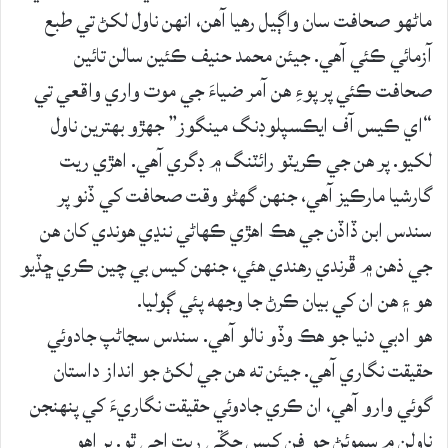
ماڻهو صحافت سان واڳيل رهيا آهن، انهن ناول لکڻ تي طبع
آزمائي ڪئي آهي. جيئن محمد حنيف ڪئين سالن تائين
صحافت ڪئي پر پوءِ هن آمر ضياءَ جي موت واري واقعي تي
“اي ڪيس آف ايڪسپلوڊنگ مينگوز” جهڙو بهترين ناول
لکيو. پر هن جي ڪريٽو رائٽنگ ۾ ڊگري آهي. اهڙي ريت
گارشيا مارڪيز آهي، جنهن گهڻو وقت صحافت کي ڏنو پر
سندس ابن ڏاڏن جي هڪ اهڙي ڪهاڻي ننڍي هوندي کان هن
جي ذهن ۾ ڦرندي رهندي هئي، جنهن کيس بي چين ڪري ڇڏيو
هو ۽ هن ان کي بيان ڪرڻ جا وجهه پئي ڳوليا.
هو ادبي دنيا جو هڪ وڏو نالو آهي. سندس سڃاڻپ جادوئي
حقيقت نگاري آهي. جيئن ته هن جي لکڻ جو انداز داستان
گوئي وارو آهي، ان ڪري جادوئي حقيقت نگاريءَ کي پنهنجن
ناولن ۾ سموئڻ جو فن کيس چڱي ريت اچي ٿو. پر اهو