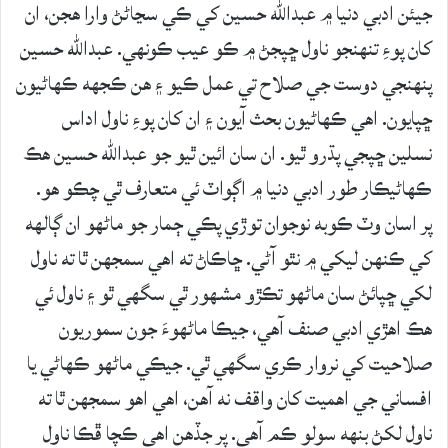
جيئن ادبي دنيا ۾ عبدالله حسين کي ڪي سڃاڻڻ وارا هجن، ان
کان پوءِ تنهنجو ناول ڇپجڻ ۾ ڪو عيب ڪونهي. عبدالله حسين
پنهنجي دوست جي صلاح تي عمل ڪيو ۽ هن ڪجهه ڪهاڻيون
ڇپايون. اهي ڪهاڻيون بحث آيون ۽ ان کان پوءِ ناول اداس
نسلين ڇپجي پڌرو ٿيو. ان سان ائين ٿيو جو عبدالله حسين هڪ
ڪهاڻيڪار طور ادبي دنيا ۾ اڳواٽ ئي متعارف ٿي چڪو هو.
پر اسان وٽ ڪوبه نوجوان توڙي پڪي ڄمار جو ماڻهو ان ڳالهه
کي ڪنهن ليکي ۾ نٿو آڻي. ڇاڪاڻ ته اهي سمجهن ٿا ته ناول
لکي ڇپائڻ سان ماڻهو تڪڙو مشهور ٿي سگهي ٿو ۽ ناول ئي
هڪ اهڙي ادبي صنف آهي، جيڪا ماڻهوءَ جون سموريون
صلاحيت کي نروار ڪري سگهي ٿي. جيڪي ماڻهو ڪهاڻي يا
افساني جي اهميت کان واقف نه آهن، اهي اهو سمجهن ٿا ته
ناول لکڻ بنهه سولو ڪم آهي. پر جڏهن اهي ڪچا ڦڪا ناول