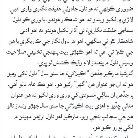
ضروري ڪونهي ته هر ناول جادوئي حقيقت نگاري واري ادبي
لاڙي ۾ لکيو ويندو ته اهو شاهڪار هوندو، يا وري ڪو ناول
سماجي حقيقت نگاريءَ تي آڌار لکيل هوندو ته اهو ادبي
شاهڪار نٿو ٿي سگهي. اهو هر ناول نگار جي ڪاريگري يا هن
جي ڪلا تي آهي ته اهو ڪهڙي ريت پنهنجي تخليقي صلاحيت
وسيلي ناول ۾ پڙهندڙ لاءِ وڌيڪ ڪشش ٿو ڀري.
گارشيا مارڪيز جڏهن “اڪيلائيءَ جا سئو سال” ناول لکي رهيو
هو ته ان جو عنوان هن “گهر” رکيو هو. اهو هڪ عام نالو آهي.
پر جڏهن ان ساڳي مسودي کي وري وري لکيو ته هن عنوان
مٽائي ڇڏيو ۽ اهڙي ريت اڪيلائي جا سئو سال جهڙو وڻندڙ نالو
هن جي سڃاڻپ بڻجي ويو. مارڪيز اهو ناول ارڙهن مهينن ۾
لکي پورو ڪيو هو.