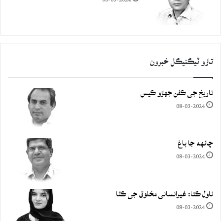
تازو ٽيڪنيڪل خبرون
تاريخ جي ڪفن جھڙو ڪيس
08-03-2024
چانهه جا باغ
08-03-2024
ناول ڪتا: غيرانساني مخلوق جي ڪٿا
08-03-2024