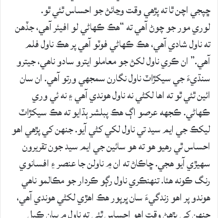
ڇپجي اچن ٿا ته پڙهي وقت وڃائڻ جو احساس ٿئي ٿو.
لوري مور جو چوڻ آهي ته “هڪ ڪهاڻي لو افيئر آهي، جڏهن
ته ناول شادي آهي، هڪ ڪهاڻي فوٽو آهي پر هڪ ناول فلم
آهي.” ان ڪري ناول لکڻ جو معاملو ايترو سادو ناهي، جيترو
سنڌيءَ جي سيکڙاٽ ناول نگارن سمجهي ورتو آهي. ان سان
ائين ٿئي ٿو ته اها لکڻي نه ناول هوندي آهي ۽ نه ئي وري
ڪهاڻي. ڪجهه عرصو اڳ هڪ پبلشر ٻڌايو ته هڪ سيکڙاٽ
ليکڪ جي ايم سيد تي ناول لکي کڻي آيو. جنهن کي پڙهي اهو
احساس ٿي رهيو هو ته هو سائين جي ايم سيد جون تقريرون
سهيڙي آيو هجي. ڇاڪاڻ ته ان ۾ ناولن جا عنصر ۽ افسانوي
رنگ ڪونه هئا. تنهنڪري ناول رڳو ڪردار جو مڪالمو ناهي
هوندو پر اهو زندگيءَ سان ڀرپور هڪ اهڙي لکڻي هوندي آهي،
جنهن کي پڙهڻ وقت اهو احساس ٿئي ته ناول ۾ بيان ڪيل