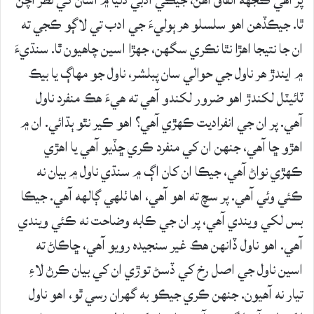
پر اهي ڪجهه اتفاق آهن، جيڪي ادبي دنيا ۾ اسان کي نظر اچن
ٿا. جيڪڏهن اهو سلسلو هر ٻوليءَ جي ادب تي لاڳو ڪجي ته
ان جا نتيجا اهڙا نٿا نڪري سگهن، جهڙا اسين چاهيون ٿا. سنڌيءَ
۾ ايندڙ هر ناول جي حوالي سان پبلشر، ناول جو مهاڳ يا بيڪ
ٽائيٽل لکندڙ اهو ضرور لکندو آهي ته هيءَ هڪ منفرد ناول
آهي. پر ان جي انفراديت ڪهڙي آهي؟ اهو ڪير نٿو ٻڌائي. ان ۾
اهڙو ڇا آهي، جنهن ان کي منفرد ڪري ڇڏيو آهي يا اهڙي
ڪهڙي نواڻ آهي، جيڪا ان کان اڳ ۾ سنڌي ناول ۾ بيان نه
ڪئي وئي آهي. پر سچ ته اهو آهي، اها ٺلهي ڳالهه آهي. جيڪا
بس لکي ويندي آهي، پر ان جي ڪابه وضاحت نه ڪئي ويندي
آهي. اهو ناول ڏانهن هڪ غير سنجيده رويو آهي، ڇاڪاڻ ته
اسين ناول جي اصل رخ کي ڏسڻ توڙي ان کي بيان ڪرڻ لاءِ
تيار نه آهيون. جنهن ڪري جيڪو به گهران رسي ٿو، اهو ناول