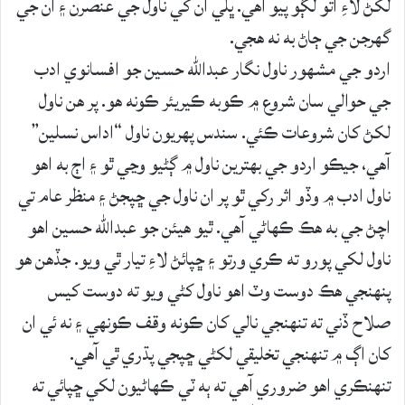
لکڻ لاءِ آتو لڳو پيو آهي. ڀلي ان کي ناول جي عنصرن ۽ ان جي
گهرجن جي ڄاڻ به نه هجي.
اردو جي مشهور ناول نگار عبدالله حسين جو افسانوي ادب
جي حوالي سان شروع ۾ ڪوبه ڪيريئر ڪونه هو. پر هن ناول
لکڻ کان شروعات ڪئي. سندس پهريون ناول “اداس نسلين”
آهي، جيڪو اردو جي بهترين ناول ۾ ڳڻيو وڃي ٿو ۽ اڄ به اهو
ناول ادب ۾ وڏو اثر رکي ٿو پر ان ناول جي ڇپجڻ ۽ منظر عام تي
اچڻ جي به هڪ ڪهاڻي آهي. ٿيو هيئن جو عبدالله حسين اهو
ناول لکي پورو ته ڪري ورتو ۽ ڇپائڻ لاءِ تيار ٿي ويو. جڏهن هو
پنهنجي هڪ دوست وٽ اهو ناول کڻي ويو ته دوست کيس
صلاح ڏني ته تنهنجي نالي کان ڪونه وقف ڪونهي ۽ نه ئي ان
کان اڳ ۾ تنهنجي تخليقي لکڻي ڇپجي پڌري ٿي آهي.
تنهنڪري اهو ضروري آهي ته ٻه ٽي ڪهاڻيون لکي ڇپائي ته