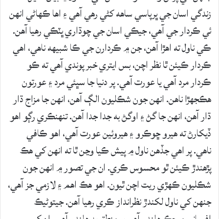
زندگي اسان جي ڀرپاسي ساهه کڻي رهي آهي ۽ اها ڪهاڻي انهن
ئي ڪردار جي آهي، جيڪي اسان جي چوڌاري ڀٽڪي رهيا آهن.
ڪي ناول ته اهڙا آهن، جن ۾ ڪردارن جي ڪا شبيهه ناهي، اهي
ڪردار ڪيئن ٿا نظر اچن، بس ايتري خبر پوندي آهي ته ڪو
ڪردار مرد آهي يا عورت آهي. پر دنيا جا سڀئي مرد ۽ عورتون
هڪجهڙا ناهن. انهن جون شڪليون الڳ آهن، انهن جا مزاج ڌار
ڌار آهن، انهن جا گڻ ۽ اوگڻ به جدا جدا آهن. تنهنڪري رڳو اهو
ڏيکارڻ ته هيرو ڇوڪرو ۽ هيروئين عورت آهي، اهو ڪافي
ناهي. پر اهي جڏهن ناول ۾ پيش ڪيا وڃن ٿا ته انهن کي هڪ
پڙهندڙ ڪيئن ٿو محسوس ڪري. ان جي تصور ۾ انهن جون
شڪليون ڪهڙي ريت اچن ٿيون. اهو هڪ اهم ۽ لازمي جز آهي،
جنهن کي ناول لکندڙ نظرانداز ڪري رهيا آهن. جيتوڻيڪ