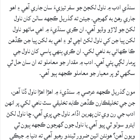
سنڌي ادب ۾ ناول لکجڻ جو سفر تيزيءَ سان جاري آهي ۽ اهو
جاري رهڻ به گهرجي. جيئن ته گذريل ڪجهه سالن کان ناول
لکڻ جو لاڙو وڌيو آهي، ان ڪري سنڌيءَ ۾ اهي ماڻهو ناول
لکن پيا جن کي ناول لکڻ اچي ٿو ۽ اهي به لکن پيا جن ڪڏهن
ڪا ڪهاڻي به ناهي لکي. ان ڪري ٻنهي پاسي کان ناول جي
ڀرمار لڳي پئي آهي. ادب ۾ مقدار جو معاملو ته ان سان حل ٿي
سگهي ٿو پر معيار جو معاملو ڪجهه ٻيو آهي.
مون گذريل ڪجهه عرصي ۾ سنڌيءَ ۾ اهڙا اهڙا ناول ڏٺا آهن،
جن جي تخليقڪارن ڪڏهن ڪابه تخليقي سٽ ناهي لکي پر انهن
ادب جي رن وي تان پهرين اڏام ناول جي ڀري آهي. ڇا ناول لکڻ
ايترو سولو ٿي پيو آهي يا ناول جون گهرجون ڪجهه ٻيون ٿي
ويون آهن؟ هونئن ائين ضرور ٿيندو رهيو آهي ته دنيا ۾ جيڪي