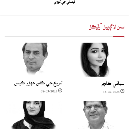
فيصلي جي گهڙي
سان لاڳاپيل آرٽيڪل
تاريخ جي ڪفن جھڙو ڪيس
سيلفي ڪلچر
08-03-2024
13-05-2024