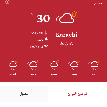
موسم
30
℃
Karachi
30º - 27º
66%
پکڙيل بادل
6.66 km/h
29
30
30
31
30
℃
℃
℃
℃
℃
Wed
Tue
Mon
Sun
Sat
تازيون خبرون
مقبول