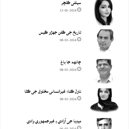
سيلفي ڪلچر
13-05-2024
تاريخ جي ڪفن جھڙو ڪيس
08-03-2024
چانهه جا باغ
08-03-2024
ناول ڪتا: غيرانساني مخلوق جي ڪٿا
08-03-2024
ميڊيا جي آزادي ۽ غيرجمھوري وادي
06-03-2024