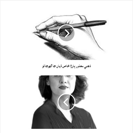
ذهني معذور ٻارڙا خاص ڌيان جا گهرجائو