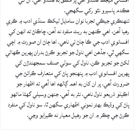
افساني ميجڪ هلندو آهي پر منطق به هلندو آهي. ان کي
هڪدم پاسيرو نٿو رکي سگهجي.
تنهنڪري جيڪي تجربا نوان سامايل ليکڪ سنڌي ادب ۾ ڪري
رهيا آهن، اهي ڪنهن به ريت منفرد نه آهن، ڇاڪاڻ ته انهن کي
افسانوي ادب جي ڪا ڄاڻ ئي ناهي. اها ڄاڻ ان صورت ۾ اچي
سگهي ٿي، جڏهن اهي ناول جو تجربو ڪرڻ بدران پهرين ڪهاڻي
لکڻ جو تجربو ڪن. ناول کي سولي صنف سمجهندڙن کي
پهرين افسانوي ادب ۾ پنهنجو پاڻ کي متعارف ڪرائڻ جي
ضرورت آهي. پر ان کان به اهم ڳالهه اها آهي ته اظهار جو
اڪيلو ذريعو ناول ناهي، نثر به آهي. جنهن وسيلي گهڻا ماڻهو
پاڻ کي وڌيڪ بهتر نموني اظهاري سگهن ٿا. سو ناول کي منفرد
ڪرڻ جي چڪر ۾ ان جو رهيل معيار نه ڪيرايو وڃي.