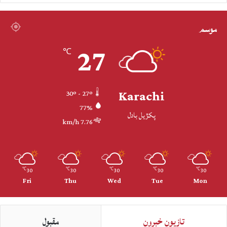
موسم
27
℃
Karachi
30º - 27º
77%
پکڙيل بادل
7.76 km/h
30
30
30
30
30
℃
℃
℃
℃
℃
Fri
Thu
Wed
Tue
Mon
تازيون خبرون
مقبول