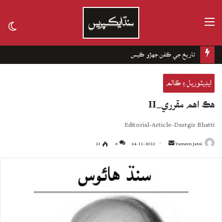
مينيو
tch
kin
چانهه جا باغ
ايڊيٽوريل ۽ ڪالم
هڪ اهم مقرري_II
Editorial-Article-Dastgir Bhatti
21
0
24-11-2022
Send
Yameen Jatoi
an
email