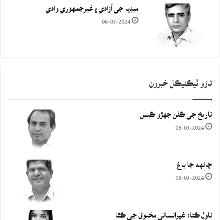
ميڊيا جي آزادي ۽ غيرجمھوري وادي
06-03-2024
تازو ٽيڪنيڪل خبرون
تاريخ جي ڪفن جھڙو ڪيس
08-03-2024
چانهه جا باغ
08-03-2024
ناول ڪتا: غيرانساني مخلوق جي ڪٿا