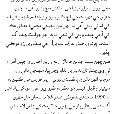
مڃي ورتو ته برابر ميڊيا جي نمائندن سچ ٻڌايو آهي ته ڇھن
جنرلن جي فھرست جي ايڇ ڪيو پاران وزيراعظم شھباز شريف
کي اماڻي ويئي آهي ته انهن مان پنهنجي مرضيءَ مطابق ھڪ
کي آرمي چيف ۽ ٻئي کي ٽنهي فوجن جو جوائنٽ چيف آف
اسٽاف چونڊي، صدر عارف علوي جي منظوري لاءِ موڪلي
ڇڏي.
ھنن ڇھن سينئر جنرلن جا نالا اربع وارين اخبارن ۾ ڇپيل آهن ۽
ٽي وي چئنلز تان به بار بار ٻڌايا وڃن پيا. منهنجي ذاتي راءِ
موجب انھن نالن ۾ پاڪستان نيوي ۽ ايئر فورس جي ڪنهن به
سينيئر ۽ قابل آفيسر جو ذڪر نه ڪيو ويو آهي. مونکي ياد آهي
ته 1990 ۾ جڏهن تڏهوڪي صدر غلام اسحاق خان ڇھين
آگسٽ تي بينظير ڀٽو جي پهرين حڪومت کي ڊاهڻ لاءِ سابق