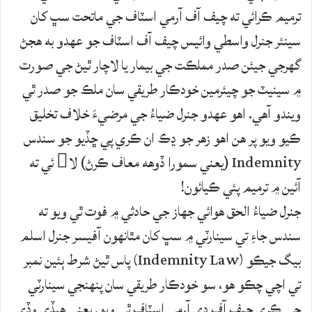
ترميم ڪرائي ته چيف آف آرمي اسٽاف جي ماتحت سڀ کان
سينئر جنرل واسطي وائيس چيف آف اسٽاف جو عهدو به ھجڻ
گھرجي جيئن صدر مملڪت جي بيمار يا لاچار ٿيڻ جي صورت
۾ سينيٽ جو چيئرمين خودڪار طريقي سان ملڪ جو صدر ٿي
ويندو آهي. اھو عھدو جنرل ضياءُ جي مرضيءَ خلاف تخليق
ڪيو ويو پر ھن اھو زھر جو ڍڪ ان ڪري پي ڇڏيو جو سندس
Indemnity (يعني سمورا ڏوھه معاف ڪرڻ) لا ئي ته
آئين ۾ ترميم پئي ڪيائون!
جنرل ضياءُ الحق ھوائي جھاز جي حادثي ۾ فوت ٿي ويو ته
سندس جاءِ تي سينارٽي ۾ سڀ کان مٿانهون آفيسر جنرل اسلم
بيگ جيڪو (Indemnity Law) پاس ٿيڻ شرط ٻئين نمبر
تي اچي چڪو هو، سو خودڪار طريقي سان پنهنجي سينارٽي
جي ڪري چيف آف دي آرمي اسٽاف ٿي ويو. يعني هيڏي وڏي