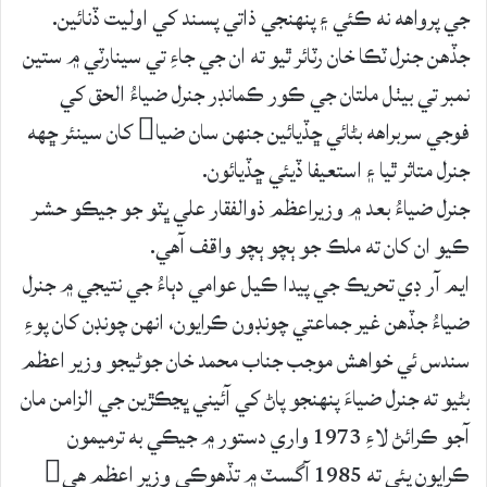
جي پرواهه نه ڪئي ۽ پنهنجي ذاتي پسند کي اوليت ڏنائين.
جڏهن جنرل ٽڪا خان رٽائر ٿيو ته ان جي جاءِ تي سينارٽي ۾ ستين
نمبر تي بيٺل ملتان جي ڪور ڪمانڊر جنرل ضياءُ الحق کي
فوجي سربراهه بڻائي ڇڏيائين جنهن سان ضيا کان سينئر ڇھه
جنرل متاثر ٿيا ۽ استعيفا ڏيئي ڇڏيائون.
جنرل ضياءُ بعد ۾ وزيراعظم ذوالفقار علي ڀٽو جو جيڪو حشر
ڪيو ان کان ته ملڪ جو ٻچو ٻچو واقف آهي.
ايم آر ڊي تحريڪ جي پيدا ڪيل عوامي دٻاءُ جي نتيجي ۾ جنرل
ضياءُ جڏھن غير جماعتي چونڊون ڪرايون، انهن چونڊن کان پوءِ
سندس ئي خواهش موجب جناب محمد خان جوڻيجو وزير اعظم
بڻيو ته جنرل ضياءَ پنهنجو پاڻ کي آئيني ڀڃڪڙين جي الزامن مان
آجو ڪرائڻ لاءِ 1973 واري دستور ۾ جيڪي به ترميمون
ڪرايون پئي ته 1985 آگسٽ ۾ تڏهوڪي وزير اعظم ھي