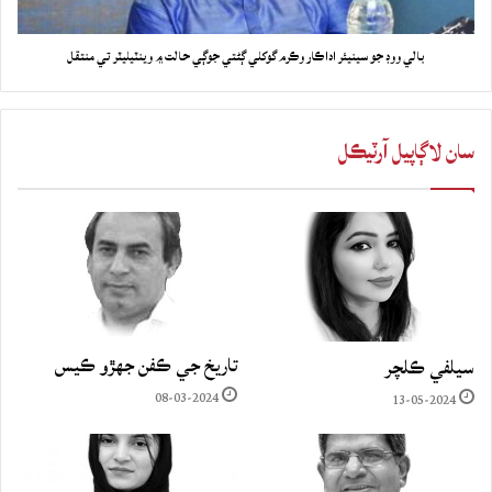
بالي ووڊ جو سينيئر اداڪار وڪرم گوکلي ڳڻتي جوڳي حالت ۾ وينٽيليٽر تي منتقل
سان لاڳاپيل آرٽيڪل
تاريخ جي ڪفن جھڙو ڪيس
سيلفي ڪلچر
08-03-2024
13-05-2024