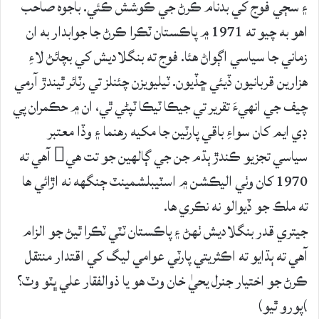
۽ سڄي فوج کي بدنام ڪرڻ جي ڪوشش ڪئي. باجوه صاحب
اھو به چيو ته 1971 ۾ پاڪستان ٽڪرا ڪرڻ جا جوابدار به ان
زماني جا سياسي اڳواڻ ھئا. فوج ته بنگلاديش کي بچائڻ لاءِ
ھزارين قربانيون ڏيئي ڇڏيون. ٽيليويزن چئنلز تي رٽائر ٿيندڙ آرمي
چيف جي انھيءَ تقرير تي جيڪا ٽيڪا ٽپڻي ٿي، ان ۾ حڪمران پي
ڊي ايم کان سواءِ باقي پارٽين جا مکيه رھنما ۽ وڏا معتبر
سياسي تجزيو ڪندڙ ٻڌم جن جي ڳالهين جو تت ھي آهي ته
1970 کان وٺي اليڪشن ۾ اسٽيبلشمينٽ ڄنگھه نه اڙائي ھا
ته ملڪ جو ڏيوالو نه نڪري ھا.
جيتري قدر بنگلاديش ٺهڻ ۽ پاڪستان ٽٽي ٽڪرا ٿيڻ جو الزام
آهي ته ٻڌايو ته اڪثريتي پارٽي عوامي ليگ کي اقتدار منتقل
ڪرڻ جو اختيار جنرل يحيٰ خان وٽ ھو يا ذوالفقار علي ڀٽو وٽ؟
)پورو ٿيو)