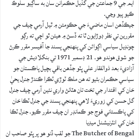
ايم جي 9 جماعتن جي گڏيل حڪمرانن سان به ساڳيو سلوڪ
ڪيو پيو وڃي.
جيڪڏهن اسان ماضيءَ جي حڪومتن ۾ ٿيل آرمي چيف جي
مقررين تي نظر ڊوڙايون ٿا ته ڏسڻ ۾ ھيئن ٿو اچي ته رڳو
چونڊيل سياسي اڳواڻن کي پنهنجي پسند جا آفيسر مقرر ڪرڻ
جو شوق هوندو هو. 21 ڊسمبر 1971 تي بنگلاديش جي
آزاديءَ بعد ذوالفقار علي ڀٽو جڏهن باقي بچيل پاڪستان جو
سياسي حڪمران بڻيو ته ھن ملڪ ٽوڙي ٽڪرا ڪندڙ جنرل يحيٰ
خان کي اقتدار جي تخت تان ھٽائڻ واري نئين آرمي چيف جنرل
گل حسن کي زوريءَ لاھي پنهنجي پسند جي جنرل ٽڪا خان
کي پاڪستاني فوج جو ڪمانڊر ان چيف مقرر ڪيو. جنرل ٽڪا
خان کي انٽرنيشنل ميڊيا
The Butcher of Bengal جو لقب ڏنو ھو پر ڀٽو صاحب ان