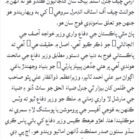
آرمي چيف جنرل اسلم بيگ سان گڏجاڻيون ڪندو هو ته انهن ۾
جوائنٽ چيف آف اسٽاف ائڊمرل سروھي کي به ويھاريندو ھو
جنھن جو تعلق سامونڊي فوج سان ھو.
پاڻ مٿي پاڪستان جي دفاع واري وزير خواجه آصف جي
اڻڄاڻائي جو ذڪر ڪيو آهي. اصل ۾ حقيقت ھي آهي ته
پاڪستاني فوج به دنيا جي دستور مطابق وزير دفاع جي ماتحت
ھوندي آھي پر ھتي جڏهن پيپلز پارٽي جو بنياد وجهندڙ باغي
اڳواڻ مير علي احمد ٽالپر، وزيراعظم ذوالفقار علي ڀٽو صاحب
جي ظلمن کان بيزار ٿي جنرل ضياءَ الحق جو ساٿ ڏنو ۽ ضياءَ
جي مارشل لا واري زماني ۾ ملڪ جو وزير دفاع ٿيو ته وٽس
ڪنھن به فوجي آفيسر جي پروموشن يا پوسٽنگ لاءِ سمري نه
موڪليندا هئا. اھڙو ھرھڪ ڪيس وزير دفاع کي بائي پاس ڪري
سڌو سنئون صدر مملڪت ڏانهن اماڻيو ويندو هو. اڄ پي ڊي