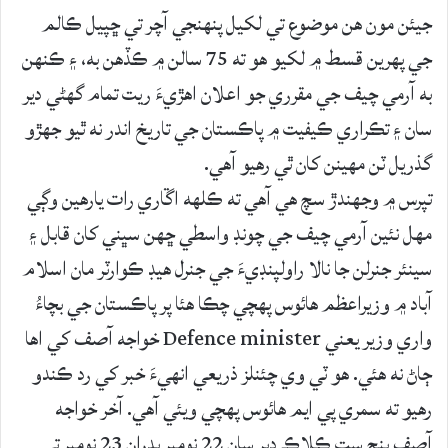
جيئن مون ھن موضوع تي لکيل پنهنجي آچر تي ڇپيل ڪالم
جي پھرين قسط ۾ لکيو ھو ته 75 سالن ۾ ڪڏهن به، ۽ ڪنھن
به آرمي چيف جي مقرري جو اعلان اھڙيءَ ريت تمام گهڻي دير
سان ۽ تڪراري ڪيفيت ۾ پاڪستان جي تاريخ اندر نه ٿيو جھڙو
گذريل ٽن مهينن کان ٿي رهيو آهي.
تپرس ۾ وجھندڙ سچ ھي آهي ته ڪلھه اڱاري رات يارهين وڳي
مھل نئين آرمي چيف جي چونڊ واسطي ڇھن سڀني کان قابل ۽
سينئر جنرلن جا نالا راولپنڊيءَ جي جنرل ھيڊ ڪوارٽر مان اسلام
آباد ۾ وزيراعظم ھائوس پھچي چڪا هئا پر پاڪستان جي بچاءُ
واري وزير يعني Defence minister خواجه آصف کي اھا
ڄاڻ نه هئي. ھو ٽي وي چئنلز ذريعي انھيءَ خبر کي رد ڪندو
رهيو ته سمري پي ايم هائوس پهچي ويئي آهي. آخر خواجه
آصف پنج ست ڪلاڪ دير سان 22 نومبر بدران 23 نومبر تي