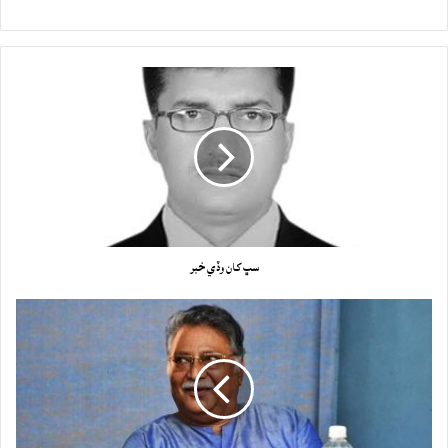
سڀ کان وڏي خبر