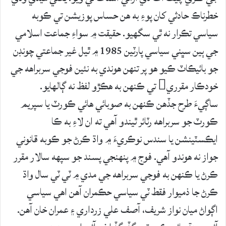
خطرناڪ حادثي کان پوءِ به هن حساس پوزيشن تي ڪوبه
سياسي تڪرار نه ٿي سگهيو. حقيقت ۾ سواءِ جماعت اسلامي
جي ٻين سڀني سياسي پارٽين 1985 ۾ ٿيل غير جماعتي چونڊن
جو بائيڪاٽ ڪيو ھو پر تنهن هوندي به نئين فوجي سربراهه جي
خودڪار مقرري تي ڪنهن به ھڪڙو لفظ نه ڳالهايو.
ساڳيءَ طرح جڏهن ڪنهن به صوبائي ھائي ڪورٽ يا سپريم
ڪورٽ جو سربراهه رٽائر ٿيندو آهي ته ان لاءِ به ڪا
ايڪسٽينشن يا سندس نوڪريءَ ۾ واڌ ڪرڻ جو ڪوبه قانوني
جواز نه ھوندو آهي. فوج ۾ پنھنجي پسند جو سپهه سالار مقرر
ڪرڻ يا ڪنهن به فوجي سربراهه جي مدي ۾ ٽي ٽي سال واڌ
ڪرڻ جا ذميوار فقط ٽي سياسي حڪمران آهن اهي سياسي
اڳواڻ ميان نواز شريف، آصف علي زرداري ۽ عمران خان آهن.