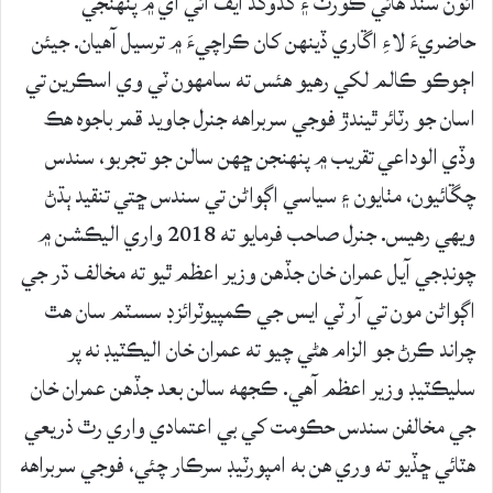
آئون سنڌ ھائي ڪورٽ ۽ گڏوگڏ ايف آئي اي ۾ پنھنجي
حاضريءَ لاءِ اڱاري ڏينهن کان ڪراچيءَ ۾ ترسيل آهيان. جيئن
اڄوڪو ڪالم لکي رهيو ھئس ته سامھون ٽي وي اسڪرين تي
اسان جو رٽائر ٿيندڙ فوجي سربراهه جنرل جاويد قمر باجوه ھڪ
وڏي الوداعي تقريب ۾ پنھنجن ڇھن سالن جو تجربو، سندس
چڱائيون، مٺايون ۽ سياسي اڳواڻن تي سندس ڇتي تنقيد ٻڌڻ
ويھي رھيس. جنرل صاحب فرمايو ته 2018 واري اليڪشن ۾
چونڊجي آيل عمران خان جڏهن وزير اعظم ٿيو ته مخالف ڌر جي
اڳواڻن مون تي آر ٽي ايس جي ڪمپيوٽرائزڊ سسٽم سان ھٿ
چراند ڪرڻ جو الزام ھڻي چيو ته عمران خان اليڪٽيڊ نه پر
سليڪٽيڊ وزير اعظم آهي. ڪجھه سالن بعد جڏھن عمران خان
جي مخالفن سندس حڪومت کي بي اعتمادي واري رٿ ذريعي
ھٽائي ڇڏيو ته وري ھن به امپورٽيڊ سرڪار چئي، فوجي سربراهه