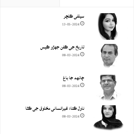
سيلفي ڪلچر
13-05-2024
تاريخ جي ڪفن جھڙو ڪيس
08-03-2024
چانهه جا باغ
08-03-2024
ناول ڪتا: غيرانساني مخلوق جي ڪٿا
08-03-2024