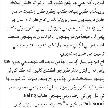
ايتري واکاڻ هلي جو پڙهڻ کانپوءِ اندازو ٿيو ته ڪيئن ليکڪ
پروپئگنڊا ڪري پنهنجا ڪتاب وڪرو ڪرڻ ۽ شهرت حاصل
ڪرڻ ۾ پنهنجون سموريون توانائيون خرچ ڪن ٿا ۽ اسان جو
نئون پڙهندڙ ڪيئن هنن جي جوڙيل بياني تي اکيون ٻوٽي ڪتاب
پڙهي ٿو. جيڪڏهن هو پنهنجون اڌ توانائيون به پنهنجي همعصر
ادب پڙهڻ تي لڳائي ۽ پوءِ ناول لکن تڏهن به اهڙين ميڊيائي
ترغيبن جي ضرورت نه پوي.
اڄ کان چار سال اڳ مون جڏهن قدرت الله شهاب جي جيون ڪٿا
پڙهي ته ان ايترو متاثر ڪيو جو فڪشن کانپوءِ آتم ڪٿا کي ئي
پنهنجو سبجيڪٽ بڻائي ڇڏيو. پر اڄ جڏهن قدرت الله شهاب جا
ذڪر تنقيد نگارن وٽان پڙهڻ لاءِ مِلن ٿا ته پنهنجي محدود علم
تي کِل اچي ٿي. رضا رومي پنهنجي ڪتاب Being
Pakistani ۾ لکيو ته “انتطار صاحب ٻين سينيئر اديبن