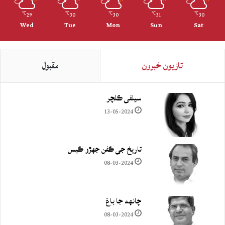
29
30
30
31
30
℃
℃
℃
℃
℃
Wed
Tue
Mon
Sun
Sat
تازيون خبرون
مقبول
سيلفي ڪلچر
13-05-2024
تاريخ جي ڪفن جھڙو ڪيس
08-03-2024
چانهه جا باغ
08-03-2024