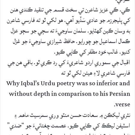
ڪي. ڪي عزيز شاعرن تي سخت قسم جي تنقيد ڪندي هنن
کي پليجرزم جو عادي سَڏيو آهي. هو لکي ٿو ته فارسي شاعرن
به وسان ڪين گهٽايو. سلمان ساوجيءَ ته سڄي جو سڄو عزل
ڪمال اسماعيل جو چورايو. حافظ شيرازي ساوجيءَ جو غزل
کنيو. غالب خود مظفر کي ڪاپي ڪيو.
اقبال جي سموري اردو شاعريءَ کي رد ڪري ٿو. باقي هن جي
فارسي شاعري لاءِ هيئن لکي ٿو ته
Why Iqbal’s Urdu poetry was so inferior and
without depth in comparison to his Persian
verse.
نثري ليکڪن ۾ سعادت حسن منٽو وري سمرسيٽ ماهم ۽
اسٽيفن ليڪڪ کي ڪاپي ڪيو. عصمت چغتائيءَ جو “ضدي”