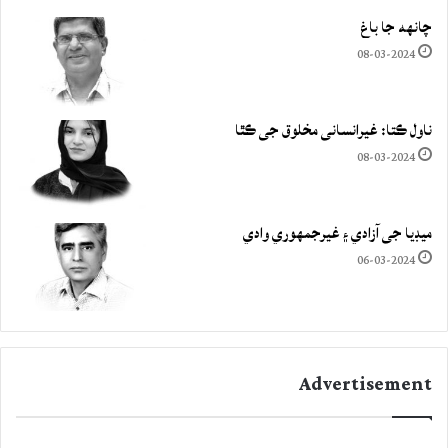
چانهه جا باغ
08-03-2024
ناول ڪتا: غيرانساني مخلوق جي ڪٿا
08-03-2024
ميڊيا جي آزادي ۽ غيرجمھوري وادي
06-03-2024
Advertisement