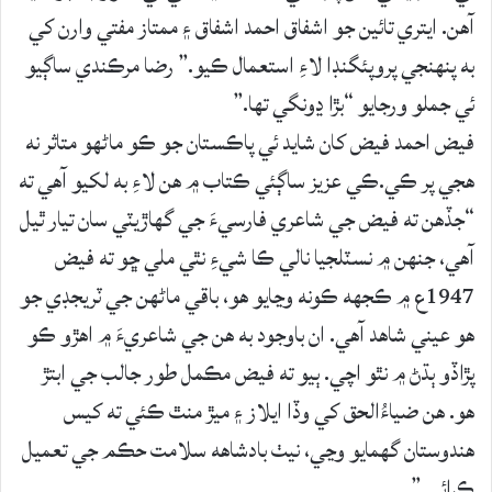
آهن. ايتري تائين جو اشفاق احمد اشفاق ۽ ممتاز مفتي وارن کي
به پنهنجي پروپئگنڊا لاءِ استعمال ڪيو.” رضا مرڪندي ساڳيو
ئي جملو ورجايو “بڙا ڍونگي تها.”
فيض احمد فيض کان شايد ئي پاڪستان جو ڪو ماڻهو متاثر نه
هجي پر ڪي.ڪي عزيز ساڳئي ڪتاب ۾ هن لاءِ به لکيو آهي ته
“جڏهن ته فيض جي شاعري فارسيءَ جي گهاڙيٽي سان تيار ٿيل
آهي، جنهن ۾ نسٽلجيا نالي ڪا شيءِ نٿي ملي ڇو ته فيض
1947ع ۾ ڪجھه ڪونه وڃايو هو، باقي ماڻهن جي ٽريجڊي جو
هو عيني شاهد آهي. ان باوجود به هن جي شاعريءَ ۾ اهڙو ڪو
پڙاڏو ٻڌڻ ۾ نٿو اچي. ٻيو ته فيض مڪمل طور جالب جي ابتڙ
هو. هن ضياءُالحق کي وڏا ايلاز ۽ ميڙ منٿ ڪئي ته کيس
هندوستان گهمايو وڃي، نيٺ بادشاهه سلامت حڪم جي تعميل
ڪرائي.”