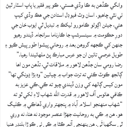
وانگي ڪڏهن به ڪا وڏي هستي، ڪو پير فقير يا پاپ اسٽار ٿيڻ
ئي نٿي چاهيو. اسان وٽ فيوڊل استادن جي هڪ وڏي کيپ
هئي، جيئن اڳوڻو ڪامورو ليکڪ ۾ تبديل ٿي ايوب خان جي
دورِ حڪومت ۾ سينسرشپ جا ڪارناما سرانجام ڏيندو رهيو
جنهن کي ڪجھه گروهن بعد ۾ روحاني پيشوا طور پيش ڪيو ۽
طويل عرصي تائين ان جو عرس مبارڪ پڻ ملهائيندا رهيا.”
رضا رومي سان جڏهن لاهور ۾ ملاقات ٿي، تڏهن مون اها
ڳالجھ ڪوٽ ڪئي ته ترت جواب ۾ چيائين “وه بڙا ڍونگي تها”
مون کيس ڳالھه کي وزن ڏيندي چيو ته ڪي.ڪي عزيز به
ڪافي هائوس آف لاهور ۾ قدرت الله شهاب لاءِ لکي ٿو ته
“شهاب منهنجو اسلام آباد ۾ پنجهتر واري ڏهاڪي ۾ ڪليگ
هو. هن ۾ ڪي به روحانيت جهڙا عنصر موجود نه هئا، نه وري
ٿي سگهيا ٿَي. هن پنهنجي آتم ڪٿا ۾ ڪي ئي ڪوڙا بلنڊر هنيا