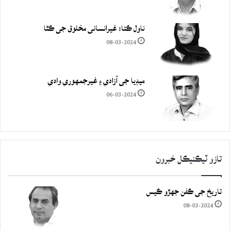
ناول ڪتا: غيرانساني مخلوق جي ڪٿا
08-03-2024
ميڊيا جي آزادي ۽ غيرجمھوري وادي
06-03-2024
تازو ٽيڪنيڪل خبرون
تاريخ جي ڪفن جھڙو ڪيس
08-03-2024