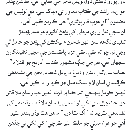
ناول پورو ترڪش ناول نويس هاجرا جي ڪاپي آهي. ڪرشن چندر
جو ن.م راشد جي ڪتاب معاورا تي مهاڳ سي. ڊي لوئيس جي
مضمون “اي هوپ فار پوئٽري” جي ڪاربن ڪاپي آهي.
ان سڄي نقل واري مرحلي کي پڙهڻ کانپوءِ هر عام پڙهندڙ
تنقيدي نگاهه سان انهن شاعرن ۽ ليکڪن کي پڙهڻ جو حامل ٿي
وڃي ٿو. ڇو ته ڪي. ڪي عزيز پاڪستان جي مڃيل تنقيدنگارن
منجهان آهي. هن جي جڳ مشهور ڪتاب “تاريخ جو قتلام”
نصاب سان ٿيل ويڌن ۽ دماغ ۾ ڀريل غلط تاريخن جي نشاندهي
ڪرائيندي اسان لاءِ سنگِ ميل جو ڪردار ادا ڪيو آهي.
لڇمڻ ڪومل پنهنجي آتم ڪٿا ۾ قرت العين حيدر سان ملاقاتن
جو بحث ڇيڙيندي لکي ٿو ته عينيءَ سان ملاقات وقت هن کي
نشاندهي ڪرايم ته “آگ ڪا دريا” ۾ هن هڪ وڏو بلنڊر ڪيو
آهي جو هوءَ مارئي جو ملڪ ملير ڪراچيءَ کي لکي ٿي جڏهن