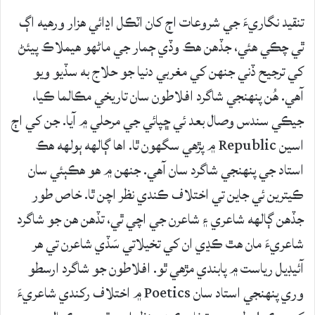
تنقيد نگاريءَ جي شروعات اڄ کان اٽڪل اڍائي هزار ورهيه اڳ
ٿي چڪي هئي، جڏهن هڪ وڏي ڄمار جي ماڻهو هيملاڪ پيئڻ
کي ترجيح ڏني جنهن کي مغربي دنيا جو حلاج به سڏيو ويو
آهي. هُن پنهنجي شاگرد افلاطون سان تاريخي مڪالما ڪيا،
جيڪي سندس وصال بعد ئي ڇپائي جي مرحلي ۾ آيا. جن کي اڄ
اسين Republic ۾ پڙهي سگهون ٿا. اها ڳالهه ٻولهه هڪ
استاد جي پنهنجي شاگرد سان آهي. جنهن ۾ هو هڪٻئي سان
ڪيترين ئي جاين تي اختلاف ڪندي نظر اچن ٿا. خاص طور
جڏهن ڳالھه شاعري ۽ شاعرن جي اچي ٿي، تڏهن هن جو شاگرد
شاعريءَ مان هٿ ڪڍي ان کي تخيلاتي سَڏي شاعرن تي هر
آئيڊيل رياست ۾ پابندي مڙهي ٿو. افلاطون جو شاگرد ارسطو
وري پنهنجي استاد سان Poetics ۾ اختلاف رکندي شاعريءَ