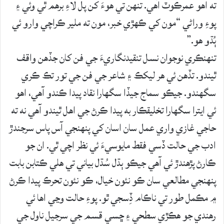
ته اهو عمرڪوٽ آهي. تنهن تي هوءَ کن پل لاءِ برهم ٿي وئي ۽
پوءِ وراڻي “مون کي ڪهڙي خبر، مون ته ملير ڪراچي وارو ئي
ٻُڌو هو.”
تنهنڪري نوجوان نسل تنقيدنگاريءَ جي فن کان جڏهن واقف
ٿيندو. تڏهن ئي هر ليکڪ ۽ شاعر جي فن جي تور تڪ ڪري
سگهندو. جيڪو سماج جيڏا سگهارا نقاد پيدا ڪندو آهي، اهو
ئي ايترا سگهارا تخليقڪار به پيدا ڪرڻ جي اهل ٿيندو آهي نه ته
حاجي غازي واري عمل سان اسان کي پنهنجي آس پاس سرجندڙ
ادب جي حالت ڏسي فقط مايوسيءَ ئي نظر اچي ٿي. ان جو
ڪارڻ پڙهندڙ ئي آهي جيڪو ٻڌل سُڌل بياني تي هلي ڪتابن بابت
پنهنجي مطالعي سان ڪو نئون خيال، ڪو نئون تحرڪ پيدا ڪرڻ
۾ مڪمل طور تي ناڪام ڏِسجي ٿو. پوءِ حالت وڃي اها ئي
رهندي جو هڪڙي سطحي ۽ ڇسي قسم جي سرجيل ناول جي