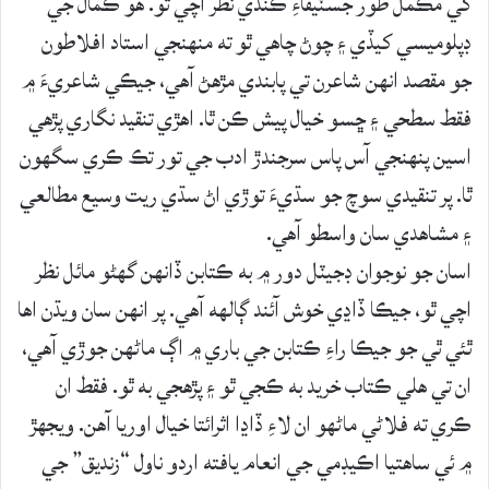
کي مڪمل طور جسٽيفاءِ ڪندي نظر اچي ٿو. هو ڪمال جي
ڊپلوميسي کيڏي ۽ چوڻ چاهي ٿو ته منهنجي استاد افلاطون
جو مقصد انهن شاعرن تي پابندي مڙهڻ آهي، جيڪي شاعريءَ ۾
فقط سطحي ۽ ڇسو خيال پيش ڪن ٿا. اهڙي تنقيد نگاري پڙهي
اسين پنهنجي آس پاس سرجندڙ ادب جي تور تڪ ڪري سگهون
ٿا. پر تنقيدي سوچ جو سڌيءَ توڙي اڻ سڌي ريت وسيع مطالعي
۽ مشاهدي سان واسطو آهي.
اسان جو نوجوان ڊجيٽل دور ۾ به ڪتابن ڏانهن گهڻو مائل نظر
اچي ٿو، جيڪا ڏاڍي خوش آئند ڳالھه آھي. پر انهن سان ويڌن اها
ٿئي ٿي جو جيڪا راءِ ڪتابن جي باري ۾ اڳ ماڻهن جوڙي آهي،
ان تي هلي ڪتاب خريد به ڪجي ٿو ۽ پڙهجي به ٿو. فقط ان
ڪري ته فلاڻي ماڻهو ان لاءِ ڏاڍا اثرائتا خيال اوريا آهن. ويجهڙ
۾ ئي ساهتيا اڪيڊمي جي انعام يافته اردو ناول “زنديق” جي