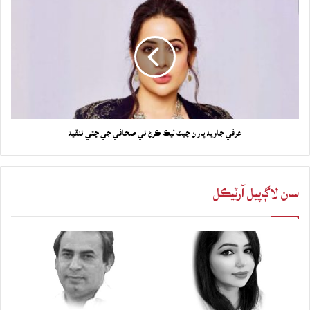
عرفي جاويد پاران چيٽ ليڪ ڪرڻ تي صحافي جي ڇتي تنقيد
سان لاڳاپيل آرٽيڪل