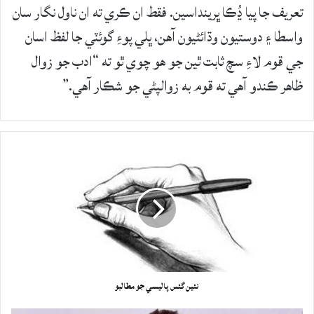
تعريف جا پيا ڍُڪا ڀرينداسين. فقط ان ڪري ته ان ناول نگار سان
واسطا ۽ دوستيون وڌائڻيون آهن، ڀلي پوءِ گوئٽي جا لفظ اسان
جي قوم لاءِ سچ ثابت ٿين جو هو چوي ٿو ته “ادب جو زوال
ظاهر ڪندو آهي ته قوم به زوالپڻي جو شڪار آهي.”
نئين گئس پاليسي جو مطالبو