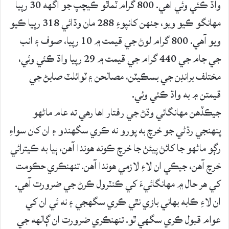
واڌ ڪئي وئي آهي. 800 گرام ٽماٽو ڪيچپ جو اگهه 30 رپيا
مهانگو ڪيو ويو، جنهن کانپوءِ 288 مان وڌائي 318 رپيا ڪيو
ويو آهي. 800 گرام لوڻ جي قيمت ۾ 10 رپيا، صوف ۽ انب
جي جام جي 440 گرام جي قيمت ۾ 29 رپيا واڌ ڪئي وئي،
مختلف برانڊن جي بسڪيٽن، مصالحن ۽ ٽوائلٽ صابڻ جي
قيمتن ۾ به واڌ ڪئي وئي.
جيڪڏهن مهانگائي وڌڻ جي رفتار اها رهي ته عام ماڻهو
پنهنجي رڌڻي جو خرچ به پورو نه ڪري سگهندو ۽ ان کان سواءِ
رڳو ماڻهو جا کائڻ پيئڻ جا خرچ ڪونه هوندا آهن، ٻيا به ڪيترائي
خرچ آهن، جيڪي ان لاءِ لازمي هوندا آهن. تنهنڪري حڪومت
کي هر حال ۾ مهانگائيءَ کي ڪنٽرول ڪرڻ جي ضرورت آهي.
ان لاءِ ڪابه بهاني بازي نٿي ڪري سگهجي ۽ نه ئي ان کي
عوام قبول ڪري سگهي ٿو. تنهنڪري ضرورت ان ڳالهه جي