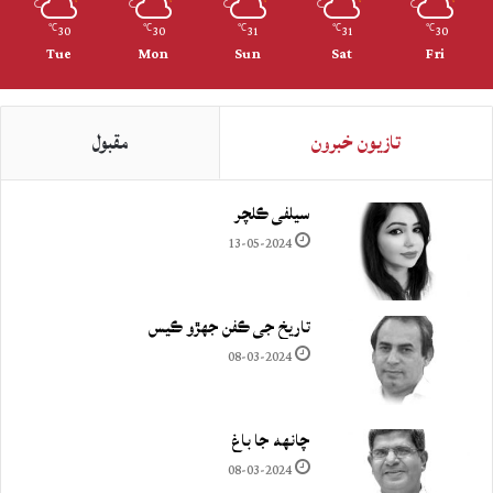
30
30
31
31
30
℃
℃
℃
℃
℃
Tue
Mon
Sun
Sat
Fri
تازيون خبرون
مقبول
سيلفي ڪلچر
13-05-2024
تاريخ جي ڪفن جھڙو ڪيس
08-03-2024
چانهه جا باغ
08-03-2024