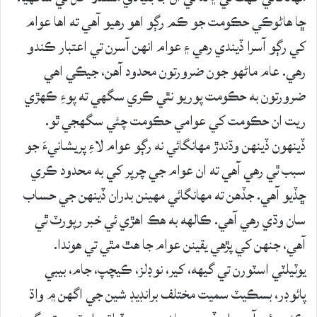
ڇا هاڻوڪي حڪومت جو ڪم رڳو اهو رهيو آهي ته اها عوام
کي رڳو آسرا ڏيندي رهي ۽ عوام انهن آسرن تي اعتبار ڪندو
رهي. عام ماڻهو جون ضرورتون محدود آهن، جيڪي اهي
ضرورتون به حڪومت پوريو نٿي ڪري سگهي ته پوءِ ڪهڙي
ريت ان حڪومت کي عوامي حڪومت چئي سگهجي ٿو.
ڏينهون ڏينهن وڌندڙ مهانگائي نه رڳو عوام لاءِ پريشانيءَ جو
سبب ٿي رهي آهي ته ان عوام جي چرپر کي به محدود ڪري
ڇڏيو آهي. جڏهن ته مهانگائي مهينن بدران ڏينهن جي حساب
سان وڌي رهي آهي. ڪالهه به هڪ اهڙي ئي خبر رپورٽ ٿي
آهي، جنهن کي پڙهي يقينن عوام جا هٿ مٿي تي هوندا.
يوٽيلٽي اسٽورن تي گيهه، کير، نوڊلز، ڪيچپ، جام، بيبي
پائوڊر، بسڪيٽ سميت مختلف برانڊيڊ شين جي اگهن ۾ واڌ