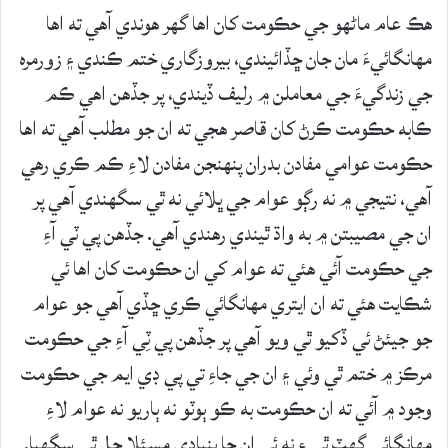
هڪ عام ماڻهو جي حڪومت کان اها گهر هوندي آهي ته اها
مهانگائيءَ مان جان ڇڏائيندي، بيروزگاري ختم ڪندي ۽ زورمره
جي زندگيءَ جي معاملن ۾ رليف ڏيندي، پر جڏهن اهي ڪم
ڪابه حڪومت ڪرڻ کان قاصر هجي ته ان جو مطلب آهي ته اها
حڪومت عوامي مفادن بدران پنهنجن مفادن لاءِ ڪم ڪري رهي
آهي، نتيجي ۾ نه رڳو عوام جي ڀلائي نه ٿي سگهندي آهي پر
ان جي مصيبتن ۾ به واڌ ٿيندي رهندي آهي. جڏهن پي ٽي آءِ
جي حڪومت آئي هئي ته عوام کي ان حڪومت کان اها ئي
شڪايت هئي ته ان ايتري مهانگائي ڪري ڇڏي آهي جو عوام
جو جيئڻ ئي ڏکيو ٿي ويو آهي پر جڏهن پي ٽِي آءِ جي حڪومت
مرڪز ۾ ختم ٿي وئي ۽ ان جي جاءِ تي پي ڊي ايم جي حڪومت
وجود ۾ آئي ته ان حڪومت به ڪو ٻوٽو نه ٻاريو نه عوام لاءِ
مهانگائي گهٽ ٿي ۽ نه ئي ان جا بنيادي مسئلا حل ٿي سگهيا.