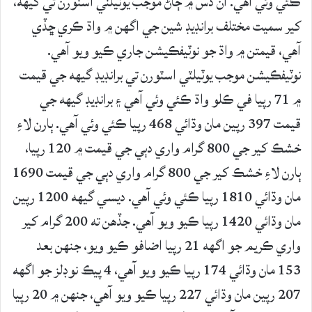
ڪئي وئي آهي. ان ڏس ۾ ڄاڻ موجب يوٽيلٽي اسٽورن تي گيهه،
کير سميت مختلف برانڊيڊ شين جي اگهن ۾ واڌ ڪري ڇڏي
آهي، قيمتن ۾ واڌ جو نوٽيفڪيشن جاري ڪيو ويو آهي.
نوٽيفڪيشن موجب يوٽيلٽي اسٽورن تي برانڊيڊ گيهه جي قيمت
۾ 71 رپيا في ڪلو واڌ ڪئي وئي آهي ۽ برانڊيڊ گيهه جي
قيمت 397 رپين مان وڌائي 468 رپيا ڪئي وئي آهي. ٻارن لاءِ
خشڪ کير جي 800 گرام واري دٻي جي قيمت ۾ 120 رپيا،
ٻارن لاءِ خشڪ کير جي 800 گرام واري دٻي جي قيمت 1690
مان وڌائي 1810 رپيا ڪئي وئي آهي. ديسي گيهه 1200 رپين
مان وڌائي 1420 رپيا ڪيو ويو آهي. جڏهن ته 200 گرام کير
واري ڪريم جو اگهه 21 رپيا اضافو ڪيو ويو، جنهن بعد
153 مان وڌائي 174 رپيا ڪيو ويو آهي، 4 پيڪ نوڊلز جو اگهه
207 رپين مان وڌائي 227 رپيا ڪيو ويو آهي، جنهن ۾ 20 رپيا