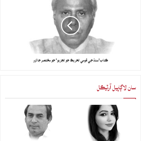
ڪتاب'سنڌ جي قومي تحريڪ جو تجزيو' جو مختصر جائزو
سان لاڳاپيل آرٽيڪل