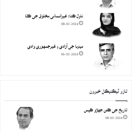
ناول ڪتا: غيرانساني مخلوق جي ڪٿا
08-03-2024
ميڊيا جي آزادي ۽ غيرجمھوري وادي
06-03-2024
تازو ٽيڪنيڪل خبرون
تاريخ جي ڪفن جھڙو ڪيس
08-03-2024