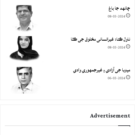
چانهه جا باغ
08-03-2024
ناول ڪتا: غيرانساني مخلوق جي ڪٿا
08-03-2024
ميڊيا جي آزادي ۽ غيرجمھوري وادي
06-03-2024
Advertisement