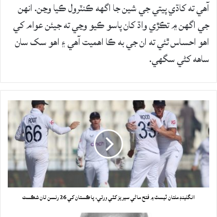
آهي ته کاڌي پيتي جي شين جا اگهه ڪنٽرول ڪيا وڃن. انهن
جي اگهن ۾ تڪڙي واڌ کان پاسو ڪيو وڃي ته جيئن عوام کي
اهو احساس ٿئي ته ان جي به ڪا اهميت آهي ۽ اهو سک سان
ساهه کڻي سگهي.
انگلينڊ ملتان ٽيسٽ ۾ فتح ماڻي سيريز کٽي ورتي، پاڪستان کي 26 رنسن تان شڪست