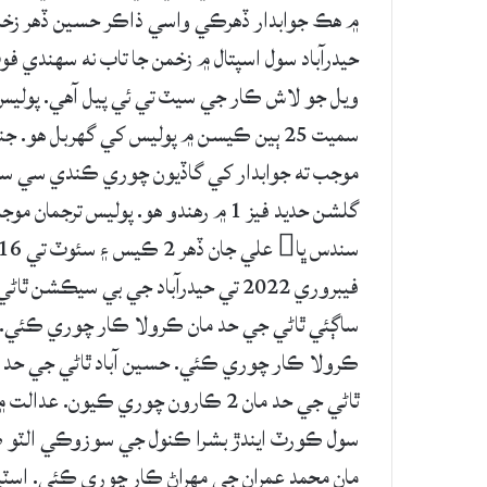
حيدرآباد سول اسپتال ۾ زخمن جا تاب نه سهندي ف
سميت 25 ٻين ڪيسن ۾ پوليس کي گهربل هو
موجب ته جوابدار کي گاڏيون چوري ڪندي سي سي 
فيبروري 2022 تي حيدرآباد جي بي سي
ڪرولا ڪار چوري ڪئي. حسين آباد ٿاڻي جي حد 
ٿاڻي جي حد مان 2 ڪارون چوري ڪيو
سول ڪورٽ ايندڙ بشرا ڪنول جي سوزوڪي الٽو ڪا
مان محمد عمران جي مهراڻ ڪار چوري ڪئي. اسٽي