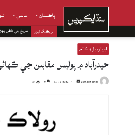
پاڪستان
عالمي
شوب
تاريخ جي ڪفن جھڙ
بريڪنگ نيوز
ايڊيٽوريل ۽ ڪالم
حيدرآباد ۾ پوليس مقابلن جي ڪهاڻ
Send
27
0
15-12-2022
Yameen Jatoi
an
email