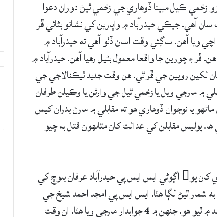
ازو زخمي ڪيل مبينا ڏوهاري جي زخمي ٿيڻ دوران دعوا
ان آهي. جيڪي حيدرآباد ۾ واپارين کي نشانو بڻائي ڦر
چي ويا آهن. ساڳئي وقت اسان ڏٺو آهي ته حيدرآباد ۾
. ڦر ۽ چورين جا واقعا معمول بڻيل رهيا آهن. حيدرآباد ۾
ين 2 راتيون اڳ دڪان مان لکين روپين جي ڦر ٿي. هن وقت جديد ٽيڪنالاجي جي
لي ۾ مارجي ويل يا زخمي ٿيل جي وارثن يا وڪيلن طرفان
 ملندي آهي ته سندن ماڻهو يا نوجوان ڏوهاري هو ته مقابلي ۾ مارڻ بدران کيس
ا. پوليس مقابلن کي عدالت کان مٿانهون قتل به چيو
حيدرآباد ۾ ايس ايس پي امجد احمد شيخ جي مقرري کان پو اڳوڻي ايس ايس پي حيدرآباد عرفان بلوچ کي
به شمار ٿيڻ لڳا هئا. ايس ايس پي امجد احمد شيخ جي
مقرري کانپو وڏو پوليس مقابلو هٽڙي ٿاڻي جي حد ۾ ٿيو هو. جنهن ۾ 4 جوابدار مارجي ويا هئا. ان وقت