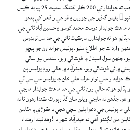
نسيم نگر مان 3 ڪارون چوري ڪيون. پوليس موجب ته جوابدار تي 200 ڪار لفٽنگ سميت 25 ٻيا به ڪيس
داخل ٿيل هئا. هن ڪيس جي جوابدار جي مارجڻ کانپو يقينن گاڏين جي چورين ۽ ڦر جي واقعن کي ٻنجو
د ۾ هڪ جوابدار دوست محمد کوسو ۽ حسين آباد ٿاڻي جي
 ٻڌايو هو ته جوابدارن مارڪيٽ ٿاڻي جي حد مان ٽريڊرس
. سي آ اي پوليس کي جنهن واردات جو اطلاع مليو. پوليس جوابدارن جو پيڇو
 جنهن سول اسپتال ۾ فوت ٿي ويو. سندس ٻيو ساٿي
ستي ۾ ئي فوت ٿي ويو. حيدرآباد ۾ حالي روڊ پوليس ٻن
ڪ جوابدار علي نواز عرف علي خان جا پوليس سي سي ٽي
هو ٻڌايو هو ته حالي روڊ ٿاڻي جي حد ۾ هڪ جوابدار مارجي
 هو. جڏهن ته مارجي ويلن سان گڏ رپورٽ ڪندا رهون ٿا ته
ابلي ۾ پوليس جي دعوا ڀلين سچي هجي يا ڪوڙي پر مقابلن
جي مقابلن مان لڳندو آهي ته حيدرآباد شهر ۾ ڏوهه ٿيندا رهندا،
 ۾ ملوث ماڻهن جو خاتمو ته ائين پوليس مقابلن سان ۽ مارڻ جي دعوا سان