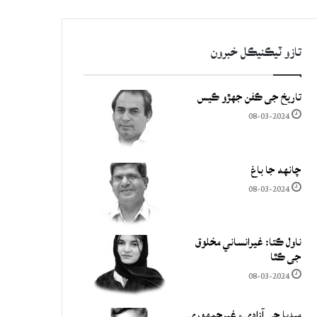
تازو ٽيڪنيڪل خبرون
تاريخ جي ڪفن جھڙو ڪيس
08-03-2024
چانهه جا باغ
08-03-2024
ناول ڪتا: غيرانساني مخلوق
جي ڪٿا
08-03-2024
ميڊيا جي آزادي ۽ غيرجمھوري