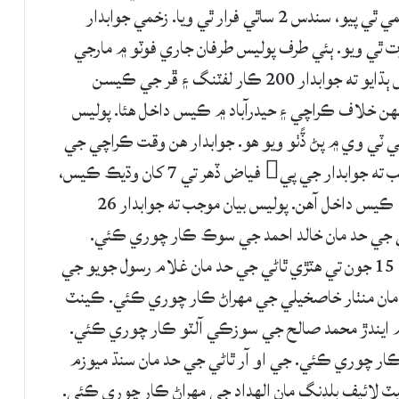
۾ هڪ جوابدار ڏهرڪي واسي ذاڪر حسين ڏهر زخمي ٿي پيو، سندس 2 ساٿي فرار ٿي ويا. زخمي جوابدار
وت ٿي ويو. ٻئي طرف پوليس طرفان جاري فوٽو ۾ مارجي
ويل جو لاش ڪار جي سيٽ تي ئي پيل آهي. پوليس ٻڌايو ته جوابدار 200 ڪار لفٽنگ ۽ ڦر جي ڪيسن
. جنهن خلاف ڪراچي ۽ حيدرآباد ۾ ڪيس داخل هئا. پوليس
ٽي وي ۾ پڻ ڏًٺو ويو هو. جوابدار هن وقت ڪراچي جي
گلشن حديد فيز 1 ۾ رهندو هو. پوليس ترجمان موجب ته جوابدار جي پي فياض ڏهر تي 7 کان وڌيڪ ڪيس،
سندس ڀا علي جان ڏهر 2 ڪيس ۽ سئوٽ تي 16 ڪيس داخل آهن. پوليس بيان موجب ته جوابدار 26
ڪشن ٿاڻي جي حد مان خالد احمد جي سوڪ ڪار چوري ڪئي.
ساڳئي ٿاڻي جي حد مان ڪرولا ڪار چوري ڪئي. 15 جون تي هٽڙي ٿاڻي جي حد مان غلام رسول جويو جي
مان منٺار خاصخيلي جي مهراڻ ڪار چوري ڪئي. ڪينٽ
ن. عدالت ۾ ايندڙ محمد صالح جي سوزڪي آلٽو ڪار چوري ڪئي.
ر چوري ڪئي. جي او آر ٿاڻي جي حد مان سنڌ ميوزم
ٽ لائيف بلڊنگ مان الهداد جي مهراڻ ڪار چوري ڪئي.