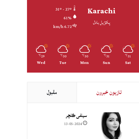
Karachi
31º - 27º
61%
پکڙيل بادل
6.72 km/h
29
30
30
31
31
℃
℃
℃
℃
℃
Wed
Tue
Mon
Sun
Sat
تازيون خبرون
مقبول
سيلفي ڪلچر
13-05-2024