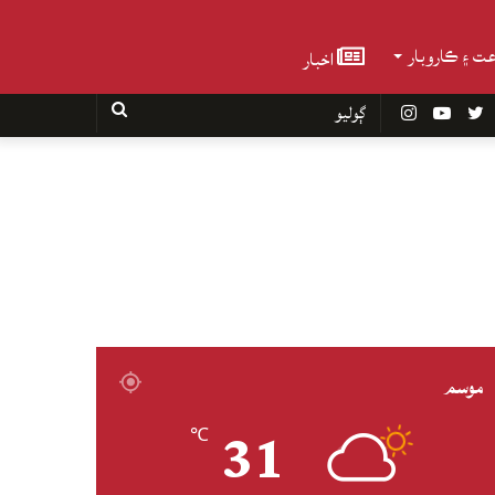
عت ۽ ڪاروبار
اخبار
Faceboo
Twitter
YouTube
Instagram
ڳوليو
موسم
31
℃