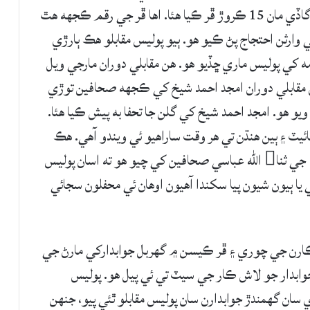
پوليس ٻڌايو هو ته مارجي ويل جوابدارن بينڪ جي گاڏي مان 15 ڪروڙ ڦر ڪيا هئا. اها ڦر جي رقم ڪجهه هٿ
 وارثن احتجاج پڻ ڪيو هو. ٻيو پوليس مقابلو هڪ ٻارڙي
کي پوليس ماري ڇڏيو هو. هن مقابلي دوران مارجي ويل
ن مقابلي دوران امجد احمد شيخ کي ڪجهه صحافين توڙي
و هو. امجد احمد شيخ کي گلن جا تحفا به پيش ڪيا هئا.
ئيٽ ۽ ٻين هنڌن تي هر وقت ساراهيو ئي ويندو آهي. هڪ
دفعي هڪ پوليس جي اعزاز واري تقريب ۾ ڊي آ جي ثنا الله عباسي صحافين کي چيو هو ته اسان پوليس
 يا ٻيون شيون پيا سکندا آهيون اوهان ئي محفلون سجائي
ينهن اڳ حيدرآباد ۾ پوليس طرفان مبينا 200 ڪارن جي چوري ۽ ڦر ڪيسن ۾ گهربل جوابدارکي مارڻ جي
وابدار جو لاش ڪار جي سيٽ تي ئي پيل هو. پوليس
 سان گهمندڙ جوابدارن سان پوليس مقابلو ٿئي پيو، جنهن