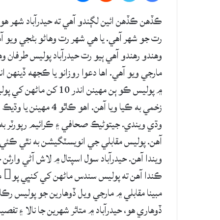
ڪڏهن ڪڏهن ائين لڳندو آهي ته حيدرآباد شهر هوا
رت جو شهر آهي. يا هي شهر رت وهاڻو بڻجي ويو
وهندو رهندو آهي ٻيو رت حيدرآباد پوليس طرفان وه
مارجي ويو آهي. اها دعوا روزانو يا ڪجهه ڏينهن 
وڌي ويندي. جيتوڻيڪ صحافي ۽ ڪرائيم رپورٽر به
آهن. پوليس مقابلي جي انويسٽگيشن به نٿي ڪئي 
ويندا آهن. حيدرآباد سول اسپتال ۾ لاش آڻي وارثن ح
ڪن
مبينا مقابلي ۾ مارجي ويل ڏوهارين جو پوليس رڪا
ڏوهاري هو، حيدرآباد ۾ متاثر شهرين جا نالا ۽ تفصي