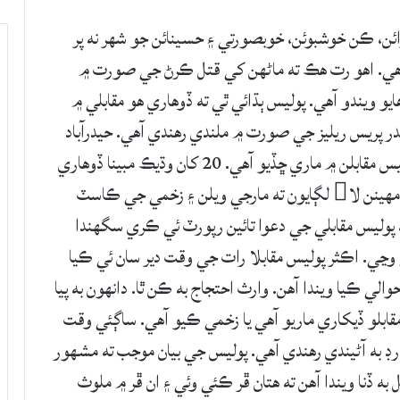
ئن، ڪن خوشبوئن، خوبصورتي ۽ حسينائن جو شهر نه پر
 آهي. اهو رت هڪ ته ماڻهن کي قتل ڪرڻ جي صورت ۾
ايو ويندو آهي. پوليس ٻڌائي ٿي ته ڏوهاري هو مقابلي ۾
اندر پريس ريليز جي صورت ۾ ملندي رهندي آهي. حيدرآباد
۾ پوليس ڪو ٻن مهينن اندر 10 کن ماڻهن کي پوليس مقابلن ۾ ماري ڇڏيو آهي. 20 کان وڌيڪ مبينا ڏوهاري
زخمي به ڪيا ويا آهن. اهو ڪاٿو 4 مهينن يا وڌيڪ مهينن لا لڳايون ته مارجي ويلن ۽ زخمي جي ڪاسٽ
 پوليس مقابلي جي دعوا تائين رپورٽ ئي ڪري سگهندا
وڃي. اڪثر پوليس مقابلا رات جي وقت دير سان ئي ڪيا
والي ڪيا ويندا آهن. وارث احتجاج به ڪن ٿا. دانهون به پيا
دا آهن ته پوليس سندس ماڻهن کي کنڀي پو مقابلو ڏيکاري ماريو آهي يا زخمي ڪيو آهي. ساڳئي وقت
رڊ به آڻيندي رهندي آهي. پوليس جي بيان موجب ته مشهور
ل به ڏنا ويندا آهن ته هتان ڦر ڪئي وئي ۽ ان ڦر ۾ ملوث