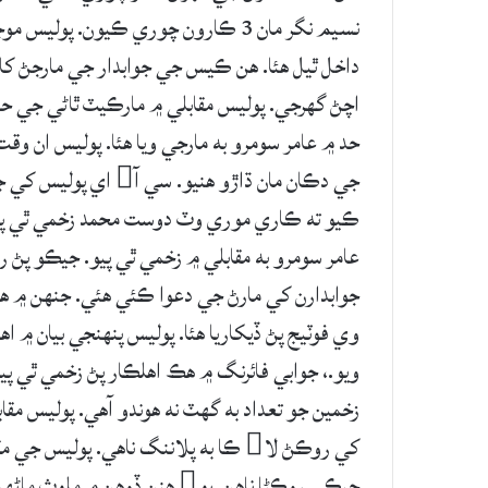
اچڻ گهرجي. پوليس مقابلي ۾ مارڪيٽ ٿاڻي جي ح
حد ۾ عامر سومرو به مارجي ويا هئا. پوليس ان وقت
جي دڪان مان ڌاڙو هنيو
ڪيو ته ڪاري موري وٽ دوست محمد زخمي ٿي پيو،
عامر سومرو به مقابلي ۾ زخمي ٿي پيو. جيڪو پڻ ر
جوابدارن کي مارڻ جي دعوا ڪئي هئي. جنهن ۾ ه
وي فوٽيج پڻ ڏيکاريا هئا. پوليس پنهنجي بيان ۾ ا
ويو.، جوابي فائرنگ ۾ هڪ اهلڪار پڻ زخمي ٿي پيو
زخمين جو تعداد به گهٽ نه هوندو آهي. پوليس مق
کي روڪڻ لا ڪا به پلاننگ ناهي. پوليس 
جيڪي روڪڻا ناهن. پو هنن ڏوهن