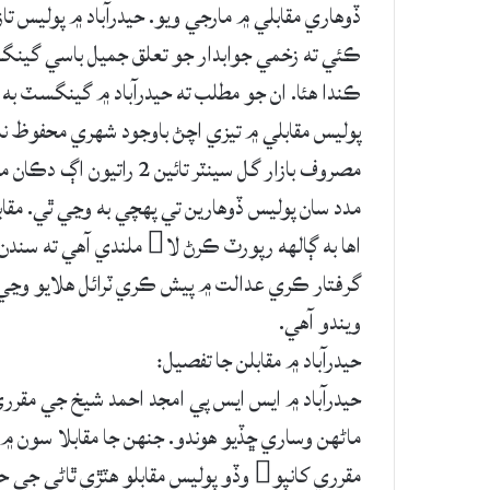
ڏوهاري مقابلي ۾ مارجي ويو. حيدرآباد ۾ پوليس ت
ڪئي ته زخمي جوابدار جو تعلق جميل باسي گينگ س
ڪندا هئا. ان جو مطلب ته حيدرآباد ۾ گينگسٽ به ا
پوليس مقابلي ۾ تيزي اچڻ باوجود شهري محفوظ ناهن
مصروف بازار گل سينٽر تائ
مدد سان پوليس ڏوهارين تي پهچي به وڃي ٿي. مقاب
اها به ڳالهه رپورٽ ڪرڻ لا
گرفتار ڪري عدالت ۾ پيش ڪري ٽرائل هلايو وڃي ه
ويندو آهي.
حيدرآباد ۾ مقابلن جا تفصيل:
ماڻهن وساري ڇڏيو هوندو. جنهن جا مقابلا سون ۾ 