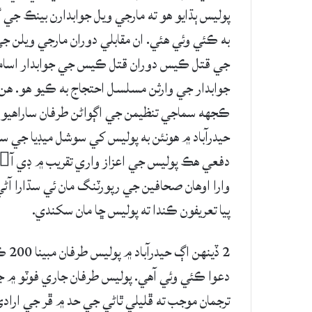
به ڪئي وئي هئي. ان مقابلي دوران مارجي ويلن جي
جي قتل ڪيس دوران قتل ڪيس جي جوابدار اسامه 
جوابدار جي وارثن مسلسل احتجاج به ڪيو هو. ه
ڪجهه سماجي تنظيمن جي اڳواڻن طرفان ساراهيو وي
حيدرآباد ۾ هونئن به پوليس کي سوشل ميڊيا جي سا
وارا اوهان صحافين جي رپورٽنگ مان ئي سڌارا آڻي
پيا تعريفون ڪندا ته پوليس ڇا مان سکندي.
2 ڏ
دعوا ڪئي وئي آهي. پوليس طرفان جاري فوٽو ۾ ج
ترجمان موجب ته ڦليلي ٿاڻي جي حد ۾ ڦر جي ارادي