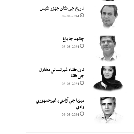
تاريخ جي ڪفن جھڙو ڪيس
08-03-2024
چانهه جا باغ
08-03-2024
ناول ڪتا: غيرانساني مخلوق
جي ڪٿا
08-03-2024
ميڊيا جي آزادي ۽ غيرجمھوري
وادي
06-03-2024