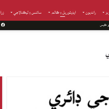
ز
رانديون
ايڊيٽوريل ۽ ڪالم
سائنس ۽ ٽيڪنالاجي
زرا
و ڪيس
k
ي