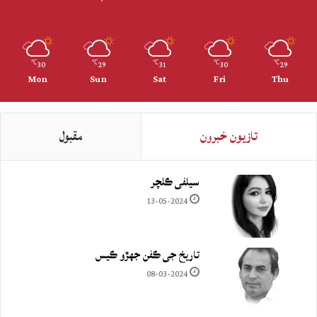
30
29
31
30
29
℃
℃
℃
℃
℃
Mon
Sun
Sat
Fri
Thu
تازيون خبرون
مقبول
سيلفي ڪلچر
13-05-2024
تاريخ جي ڪفن جھڙو ڪيس
08-03-2024