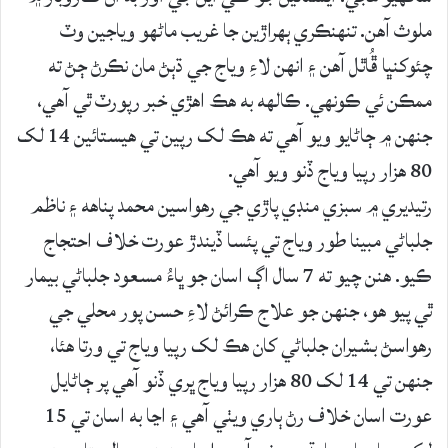
ملوث آهن. تنهنڪري ٻهراڙين جا غريب ماڻهو وياجين وٽ
چئوکنڀا ڦُاٿل آهن ۽ انهن لاءِ وياج جي ڌٻڻ مان نڪرڻ ڄڻ ته
ممڪن ئي ڪونهي. ڪالهه به هڪ اهڙي خبر رپورٽ ٿي آهي،
جنهن ۾ ڄاڻايو ويو آهي ته هڪ لک رپين تي هيستائين 14 لک
80 هزار رپيا وياج ڏنو ويو آهي.
رتيديري ۾ سبزي منڊي پاڙي جي رهواسين محمد پناهه ۽ ناظم
جلباڻي مبينا طور وياج تي پئسا ڏيندڙ عورت خلاف احتجاج
ڪيو. هنن چيو ته 7 سال اڳ اسان جو ڀاءُ مسعود جلباڻي بيمار
ٿي پيو هو، جنهن جو علاج ڪرائڻ لاءِ حسن پور محلي جي
رهواسڻ بشيران جلباڻي کان هڪ لک رپيا وياج تي ورتا هئا،
جنهن تي 14 لک 80 هزار رپيا وياج ڀري ڏنو آهي پر ڄاڻايل
عورت اسان خلاف رڻ ٻاري ويٺي آهي ۽ اڃا به اسان تي 15