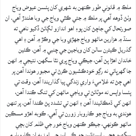
ملڪ ۾ قانوني طور ڪنهن به شهري کان پئسن عيوض وياج
وٺڻ ڏوهه آهي پر ملڪ ۾ جتي ڪٿي وياج جي وبا هلندڙ آهي. ان
صورتحال کي جاچڻ کان پوءِ اهو اندازو لڳائڻ ڏکيو ناهي ته
سنڌ ۾ هزارين ماڻهو وياج جهڙي وبا جي وڪڙ ۾ آهن ۽ اهي
گذريل ڪيترن سالن کان وياجين جي چنبي ۾ آهن. ڪئين
خاندان اهڙا پڻ آهن، جيڪي وياج ڀري نٿا سگهن، نتيجي ۾ انهن
جا گهرڀاتي نه رڳو خودڪشيون ڪرڻ تي مجبور هوندا آهن پر
اهي ڄڻ ته غلاميءَ واري زندگي پيا گذاريندا آهن. وقت تي
پئسا واپس نه موٽائڻ تي وياجي ماڻهن کي تنگ ڪندا آهن،
انهن کي ڌمڪائيندا آهن ۽ انهن تي تشدد پڻ ڪندا آهن. پر تنهن
هوندي به وياج جو ڪاروبار زورن تي آهي. ڪوبه اهڙو مسڪين
ماڻهو ڪونهي، جيڪو ڪنهن وياج خور جي ظلم کان بچي
سگهيو هجي. ايستائين جو ڪي اين جي اوز به ان ڪاروبار ۾