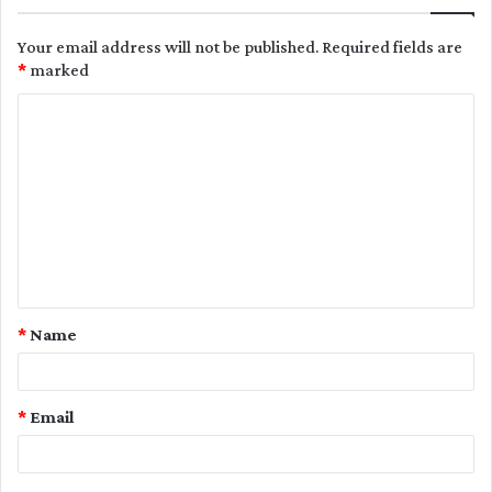
Your email address will not be published.
Required fields are
*
marked
C
o
m
m
e
n
t
*
Name
*
*
Email