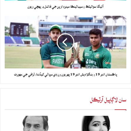
آئيگا سوائيٽڪ ۽ سيبالينڪا ميڊرڊ اوپن جي فائنل ۾ پهچي ويون
پاڪستان انڊر 19 ۽ بنگلاديش انڊر 19 پهريون ون ڊي سڀاڻي کيڏندا، ٽرافي جي مهورت
سان لاڳاپيل آرٽيڪل