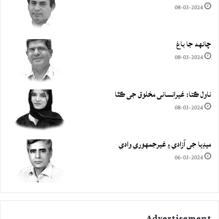
08-03-2024
چانهه جا باغ
08-03-2024
ناول ڪتا: غيرانساني مخلوق جي ڪٿا
08-03-2024
ميڊيا جي آزادي ۽ غيرجمھوري وادي
06-03-2024
Advertisement