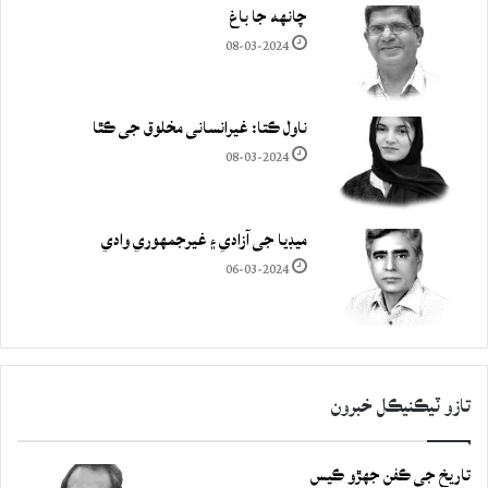
چانهه جا باغ
08-03-2024
ناول ڪتا: غيرانساني مخلوق جي ڪٿا
08-03-2024
ميڊيا جي آزادي ۽ غيرجمھوري وادي
06-03-2024
تازو ٽيڪنيڪل خبرون
تاريخ جي ڪفن جھڙو ڪيس