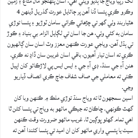
لک رپيا وياج جا ٻڌيو ويٺي آهي، اسان پنهنجو مال متاع ۽ زمين
وڪرو ڪري پئسا ڏنا آهن پر ڄاڻايل عورت گذريل ڏينهن 4
هٿياربند وٺي گھر تي چڙهائي ڪرائي سامان ٽوڙيو ۽ پئسا توڙي
سامان به کڻي وئي، هن جا اسان تي لڳايل الزام بي بنياد ۽ ڪوڙ
تي ٻڌل آهن. وياجي عورت ڪنهن معزز وٽ اسان سان ڳالهيون
ڪري ته اسان تيار آهيون، باقي اسان غريبن سان ڏاڍ نه ڪري.
هنن آءِ جي سنڌ، ڊي آءِ جي ۽ ايس ايس پي لاڙڪاڻو کان اپيل
ڪئي ته معاملي جي صاف شفاف جاچ ڪري انصاف ڏياريو
وڃي.
اسين سمجهون ٿا ته وياج سنڌ توڙي ملڪ ۾ ڪنهن وبا کان
گهٽ ڪونهي. ڇاڪاڻ ته جيڪي ماڻهو به وياج تي پئسا کڻن ٿا
اهي تمام گهڻو ڀوڳين ٿا. غريب ماڻهو ضرورت وقت ڪنهن
سيٺ يا پئسي واري ماڻهو کان ان اميد تي پئسا کڻندا آهن ته