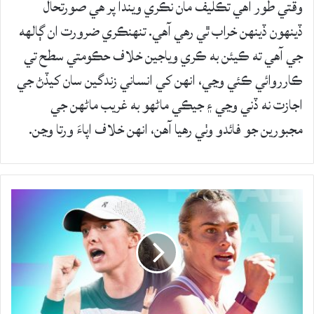
وقتي طور اهي تڪليف مان نڪري ويندا پر هي صورتحال
ڏينهون ڏينهن خراب ٿي رهي آهي. تنهنڪري ضرورت ان ڳالهه
جي آهي ته ڪيئن به ڪري وياجين خلاف حڪومتي سطح تي
ڪارروائي ڪئي وڃي، انهن کي انساني زندگين سان کيڏڻ جي
اجازت نه ڏني وڃي ۽ جيڪي ماڻهو به غريب ماڻهن جي
مجبورين جو فائدو وٺي رهيا آهن، انهن خلاف اپاءَ ورتا وڃن.