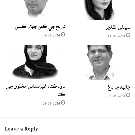
تاريخ جي ڪفن جھڙو ڪيس
سيلفي ڪلچر
08-03-2024
13-05-2024
ناول ڪتا: غيرانساني مخلوق جي
چانهه جا باغ
ڪٿا
08-03-2024
08-03-2024
Leave a Reply