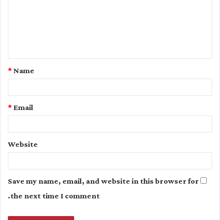
m
e
n
t
*
Name
*
*
Email
Website
Save my name, email, and website in this browser for
the next time I comment.