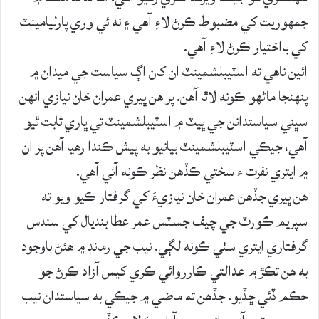
جمهوريت کي مضبوط ڪرڻ لاءِ آهي ۽ نه ئي وري پارليامينٽ
کي بااختيار ڪرڻ لاءِ آهي.
ائين ناهي ته اسٽيبلشمينٽ ان کان اڳ سياست جي ميدان ۾
پنهنجا ماڻهو ڪونه لاٿا آهن. پر هن ڀيري عمران خان نيازي انهن
سڀني سياستدانن جي ڀيٽ ۾ اسٽيبلشمينٽ تي ڀاري ثابت ٿيو
آهي، جيڪي اسٽيبلشمينٽ بيانيو به پيش ڪندا رهيا آهن پر ان
۾ ايتري نفرت ۽ سختي ڪڏهن نظر ڪونه آئي آهي.
هن ڀيري جڏهن عمران خان نيازيءَ کي گرفتار ڪيو ويو ته
سپريم ڪورٽ جي چيف جسٽس عمر عطا بنديال کي سندس
گرفتاري ايتري سٺي ڪونه لڳي. نيب جي رمانڊ ۾ هئڻ باوجود
به هن تڪڙ ۾ عدالتي ڪارروائي ڪري کيس آزاد ڪرڻ جو
حڪم ڏئي ڇڏيو. جڏهن ته ماضي ۾ جيڪي به سياستدان نيب