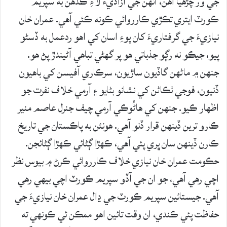
جي ور چڙهيا آهن، انهن جي آزاديءَ لاءِ ڪڏهن به سپريم
ڪورٽ ايتري تڪڙي ڪارروائي ڪونه ڪئي آهي. عمران خان
نيازيءَ جي گرفتاريءَ کان پوءِ اسان کي اهو ردعمل به ڏسڻو
پيو، جيڪو نه رڳو جذباتي هو پر گهڻي تباهي آڻيندڙ پڻ هو.
جنهن ۾ ماڻهن گاڏيون ساڙيون، سرڪاري آفيسن کي باهيون
ڏنيون، فوجي ٺڪاڻن کي نشانو بڻايو ۽ آرمي خلاف نفرت جو
اظهار ڪيو. جنهن کي هاڻُوڪي آرمي چيف جنرل عاصم منير
ڪارو ترين ڏينهن قرار ڏنو آهي. هونئن به پاڪستان جي تاريخ
ڪارن ڏينهن سان ڀري پئي آهي، ڪهڙا ڳڻائي ڪهڙا ڳڻائجن.
حڪومت عمران خان نيازي خلاف ڪارروائي ڪرڻ ۾ بيوس نظر
اچي رهي آهي، جو ان جي آڏو سپريم ڪورٽ اچي بيهي رهي
آهي. جيستائين سپريم ڪورٽ جي ڍال عمران خان نيازيءَ جي
حفاظت پئي ڪندي، ان وقت تائين اهو ممڪن ئي ڪونهي ته