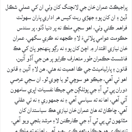
پراجيڪٽ عمران خان جي لانچنگ کان وٺي ان کي عملي شڪل
ڏيڻ ۽ ان کان پوءِ جهڙي ريت کيس هر اداري پاران سهولت
فراهم ڪئي وئي، اهو سڄي ملڪ نه پر دنيا ڏٺو، پر سندس
حڪومت عوامي ڀلائيءَ لاءِ ڪجهه نه ڪري سگهي. عمران
خان نيازي اقتدار ۾ اچڻ کان پوءِ نه رڳو پنهنجو پاڻ کي هڪ
فاشسٽ حڪمران طور متعارف ڪرايو پر هن جي آڏو آئين،
قانون ۽ پارليامينٽ جي ڪا اهميت نه هئي. هن لاءِ آئين ۽ قانون
اهو ئي آهي، جيڪو هو سوچي ٿو يا چوي ٿو. ان سڄي عرصي
دوران پي ٽي آءِ جي پوئلڳن جي جيڪا نفسيات اڀري سامهون
آئي آهي، اها نه ته سياسي آهي ۽ نه جمهوري ۽ نه ئي عقلي
آهي. ڇاڪاڻ ته هاڻ عمران خان نيازي هڪ سياستدان کان
مٿانهون ٿي پي ٽي آءِ جي ڪارڪنن لاءِ مرشد بڻجي ويو آهي.
تنهنڪري هو جيڪا ويڙهه ڪري رهيو آهي، اها نه ته ملڪ ۾