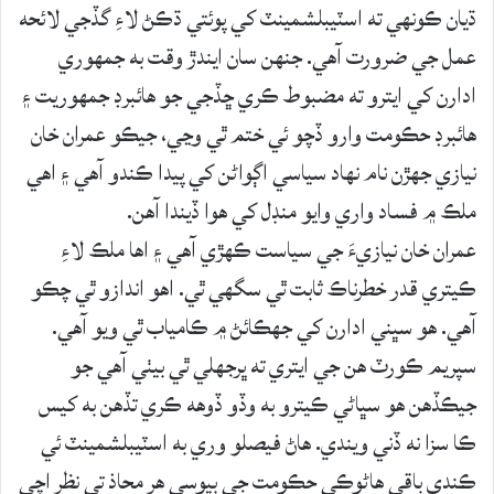
ڌيان ڪونهي ته اسٽيبلشمينٽ کي پوئتي ڌڪڻ لاءِ گڏجي لائحه
عمل جي ضرورت آهي. جنهن سان ايندڙ وقت به جمهوري
ادارن کي ايترو ته مضبوط ڪري ڇڏجي جو هائبرڊ جمهوريت ۽
هائبرڊ حڪومت وارو ڏچو ئي ختم ٿي وڃي، جيڪو عمران خان
نيازي جهڙن نام نهاد سياسي اڳواڻن کي پيدا ڪندو آهي ۽ اهي
ملڪ ۾ فساد واري وايو منڊل کي هوا ڏيندا آهن.
عمران خان نيازيءَ جي سياست ڪهڙي آهي ۽ اها ملڪ لاءِ
ڪيتري قدر خطرناڪ ثابت ٿي سگهي ٿي. اهو اندازو ٿي چڪو
آهي. هو سڀني ادارن کي جهڪائڻ ۾ ڪامياب ٿي ويو آهي.
سپريم ڪورٽ هن جي ايتري ته ڀرجهلي ٿي بيٺي آهي جو
جيڪڏهن هو سڀاڻي ڪيترو به وڏو ڏوهه ڪري تڏهن به کيس
ڪا سزا نه ڏني ويندي. هاڻ فيصلو وري به اسٽيبلشمينٽ ئي
ڪندي باقي هاڻوڪي حڪومت جي بيوسي هر محاذ تي نظر اچي