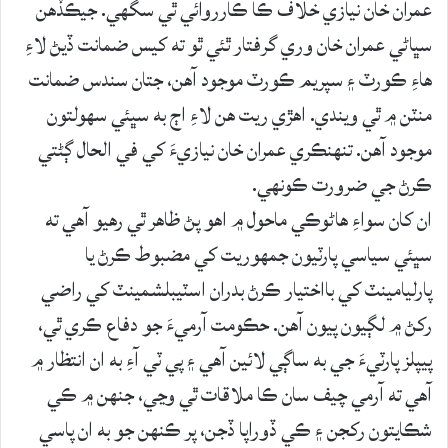
عمران خان نيازي خلاف ڪا ڪارروائي ٿي سگهي. جيڪڏهن
سڀاڻي عمران خان وري گرفتار ٿئي ٿو ته کيس ضمانت ڏيڻ لاءِ
هاءِ ڪورٽ ۽ سپريم ڪورٽ موجود آهن، جتان سندس ضمانت
منٽن ۾ ٿي ويندي. اهڙي ريت هن لاءِ اڄ به سڀئي سهولتون
موجود آهن. تنهنڪري عمران خان نيازيءَ کي في الحال ڳڻتي
ڪرڻ جي ضرورت ڪونهي.
ان کان سواءِ هاڻوڪي ماحول ۾ اهو پڻ ظاهر ٿي رهيو آهي ته
سڀئي سياسي پارٽيون جمهوريت کي مضبوط ڪرڻ يا
پارليامينٽ کي بااختيار ڪرڻ بدران اسٽيبلشمينٽ کي راضي
رکڻ ۾ لڳيون پيون آهن. حڪومت آرميءَ جو دفاع ڪري ٿي،
پيپلز پارٽيءَ جي به ساڳي لائين آهي ۽ پي ٽي آءِ به ان انتظار ۾
آهي ته آرمي چيف سان ڪا ملاقات ٿي وڃي، جنهن ۾ ڪي
شڪايتون رکجن ۽ ڪي ڏوراپا ڏجن، پر ڪنهن جو به ان پاسي