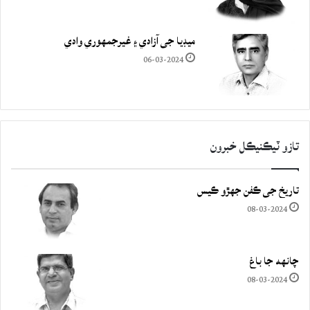
ميڊيا جي آزادي ۽ غيرجمھوري وادي
06-03-2024
تازو ٽيڪنيڪل خبرون
تاريخ جي ڪفن جھڙو ڪيس
08-03-2024
چانهه جا باغ
08-03-2024