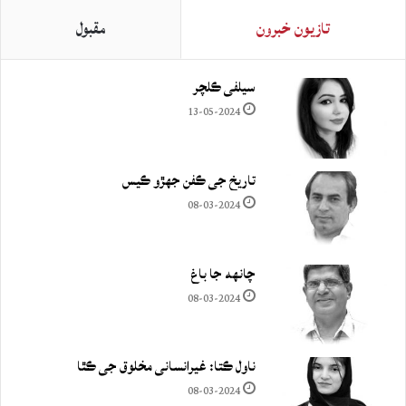
تازيون خبرون
مقبول
سيلفي ڪلچر
13-05-2024
تاريخ جي ڪفن جھڙو ڪيس
08-03-2024
چانهه جا باغ
08-03-2024
ناول ڪتا: غيرانساني مخلوق جي ڪٿا
08-03-2024