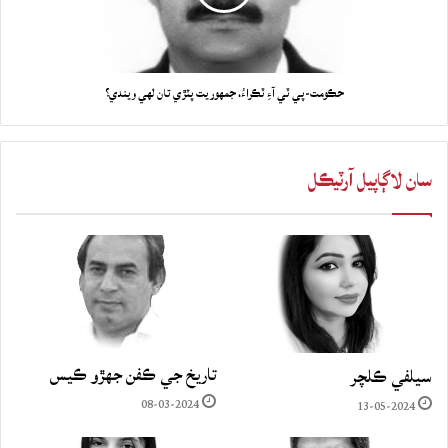
حڪومت-پي ٽي آءِ ٽڪراءُ، جمهوريت پٽڙي تان لهي ويندي؟
سان لاڳاپيل آرٽيڪل
تاريخ جي ڪفن جھڙو ڪيس
سيلفي ڪلچر
08-03-2024
13-05-2024