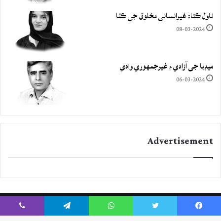
ناول ڪتا: غيرانساني مخلوق جي ڪٿا
08-03-2024
ميڊيا جي آزادي ۽ غيرجمھوري وادي
06-03-2024
Advertisement
Viber
Telegram
WhatsApp
Twitter
Facebook
Instagram
YouTube
Twitter
Facebook