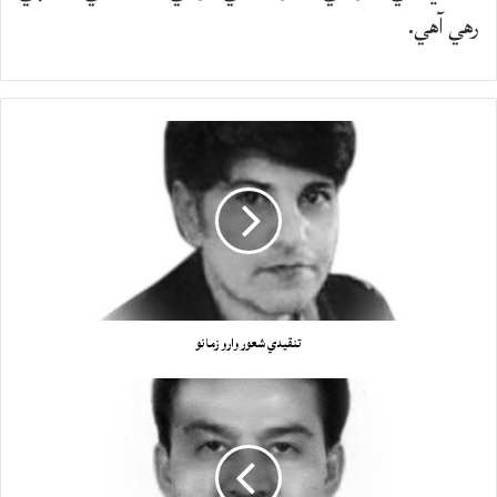
رهي آهي.
تنقيدي شعور وارو زمانو