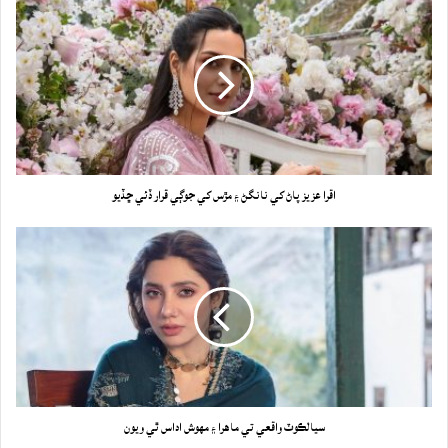
اقرا عزيز پاڻ کي نانگڻ ۽ مڙس کي جوڳي قرار ڏئي ڇڏيو
سيالڪوٽ واقعي تي ماهرا ۽ مهوش اداس ٿي ويون