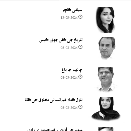
سيلفي ڪلچر
13-05-2024
تاريخ جي ڪفن جھڙو ڪيس
08-03-2024
چانهه جا باغ
08-03-2024
ناول ڪتا: غيرانساني مخلوق جي ڪٿا
08-03-2024
ميڊيا جي آزادي ۽ غيرجمھوري وادي