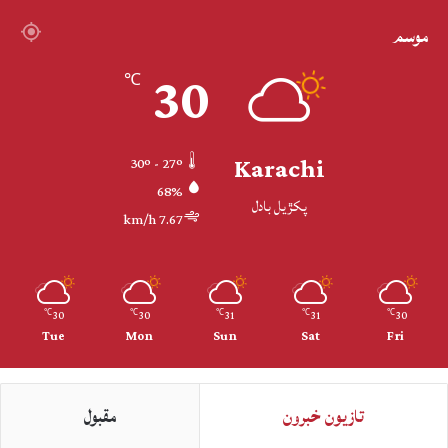
موسم
30
℃
Karachi
30º - 27º
68%
پکڙيل بادل
7.67 km/h
30
30
31
31
30
℃
℃
℃
℃
℃
Tue
Mon
Sun
Sat
Fri
تازيون خبرون
مقبول