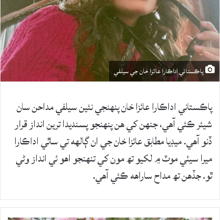
پاڪستاني اداڪارا عائزا خان جي سيلفي
پاڪستاني اداڪارا عائزا خان پنهنجي نئين سيلفي مداحن سان
شيئر ڪئي آهي، جنهن کي هن پنهنجو پسنديدا ترين انداز قرار
ڏنو آهي. ميڊيا مطابق عائزا خان جي ان ڳالهه تي ساٿي اداڪارا
ميرا سيٺي موٽ ۾ لکيو تھ مون کي تنهنجو اهو ئي انداز وڻي
ٿو. جڏهن تھ مداح ساراهه ڪئي آهي.