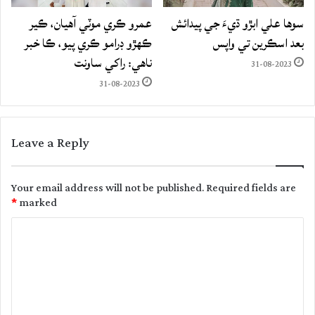
سوها علي ابڙو ڌيءَ جي پيدائش
عمرو ڪري موٽي آهيان، ڪير
بعد اسڪرين تي واپس
ڪهڙو ڊرامو ڪري پيو، ڪا خبر
ناهي: راکي ساونت
31-08-2023
31-08-2023
Leave a Reply
Your email address will not be published.
Required fields are
*
marked
C
o
m
m
e