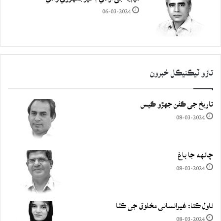
06-03-2024
تازو ٽيڪنيڪل خبرون
تاريخ جي ڪفن جھڙو ڪيس
08-03-2024
چانهه جا باغ
08-03-2024
ناول ڪتا: غيرانساني مخلوق جي ڪٿا
08-03-2024