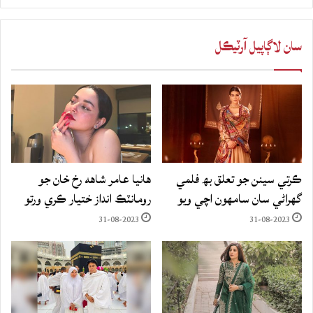
سان لاڳاپيل آرٽيڪل
ڪرتي سينن جو تعلق بھ فلمي
هانيا عامر شاهه رخ خان جو
گهراڻي سان سامهون اچي ويو
رومانٽڪ انداز ختيار ڪري ورتو
31-08-2023
31-08-2023