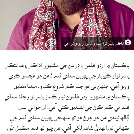
اداڪار ياسر نواز سنڌي لباس اوڍي ويٺو آهي
پاڪستان ۾ اردو فلمن ۽ ڊرامن جي مشهور اداڪار ۽ هدايتڪار
ياسر نواز ڪيريئر جي پهرين سنڌي فلم ٺاهڻ جو فيصلو ڪري
ورتو آهي، جنهن تي هو جلد ڪم شروع ڪندو. ميڊيا مطابق
پاڪستان ۾ مشهور اردو فلمون تيار ڪندڙ ياسر نواز جلد سنڌي
فلم تي ڪم ڪرڻ جي تصديق ڪئي آهي. ان حوالي سان
ڳالهائيندي هن جو چوڻ هو تھ منهنجي پهرين سنڌي فلم جي
ڪهاڻي نورالهديٰ شاهه لکي آهي. هن چيو تھ فلم مڪمل طور