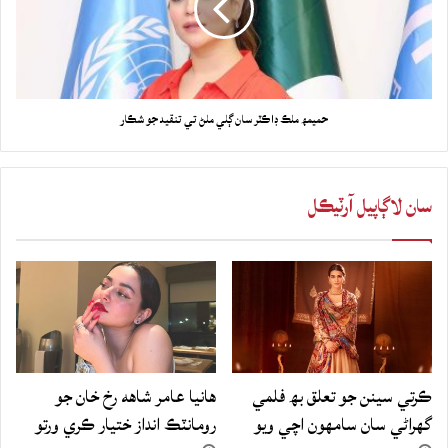
حميمھ ملڪ ڊاڪٽر سان ڳلي ملڻ تي تنقيد جو شڪار
سان لاڳاپيل آرٽيڪل
ڪرتي سينن جو تعلق بھ فلمي
هانيا عامر شاهه رخ خان جو
گهراڻي سان سامهون اچي ويو
رومانٽڪ انداز ختيار ڪري ورتو