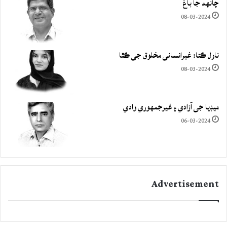
چانهه جا باغ
08-03-2024
ناول ڪتا: غيرانساني مخلوق جي ڪٿا
08-03-2024
ميڊيا جي آزادي ۽ غيرجمھوري وادي
06-03-2024
Advertisement