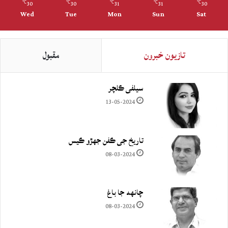
30
30
31
31
30
℃
℃
℃
℃
℃
Wed
Tue
Mon
Sun
Sat
تازيون خبرون
مقبول
سيلفي ڪلچر
13-05-2024
تاريخ جي ڪفن جھڙو ڪيس
08-03-2024
چانهه جا باغ
08-03-2024