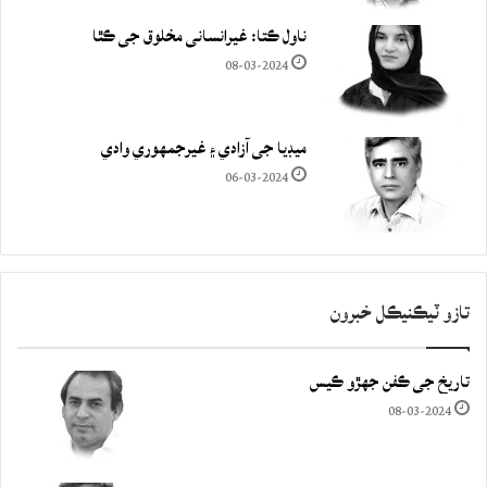
ناول ڪتا: غيرانساني مخلوق جي ڪٿا
08-03-2024
ميڊيا جي آزادي ۽ غيرجمھوري وادي
06-03-2024
تازو ٽيڪنيڪل خبرون
تاريخ جي ڪفن جھڙو ڪيس
08-03-2024