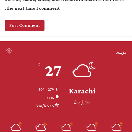
the next time I comment.
موسم
27
℃
Karachi
30º - 27º
77%
پکڙيل بادل
5.15 km/h