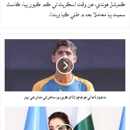
ڪمرشل هوندي، هن وقت اسڪرپٽ تي ڪم ڪيون پيا، ڪاسٽ
سميت ٻيا معاملا بعد ۾ طئي ڪيا ويندا.
شاهنواز ڏاهاڻي جو چاچو لاڏاڻو ڪري ويو، مداحن کي دعائن جي اپيل