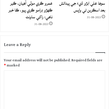
سوها علي ابڙو ڌيءَ جي پيدائش
عمرو ڪري موٽي آهيان، ڪير
بعد اسڪرين تي واپس
ڪهڙو ڊرامو ڪري پيو، ڪا خبر
ناهي: راکي ساونت
31-08-2023
31-08-2023
Leave a Reply
Your email address will not be published.
Required fields are
*
marked
C
o
m
m
e