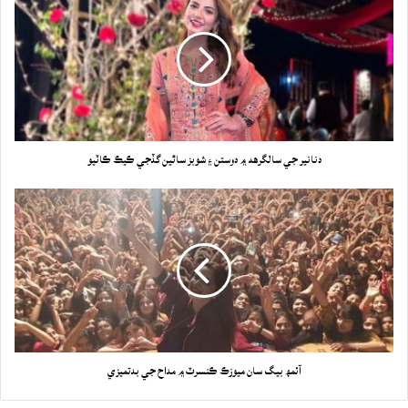
دنانير جي سالگرهه ۾ دوستن ۽ شوبز ساٿين گڏجي ڪيڪ ڪاٽيو
آئمھ بيگ سان ميوزڪ ڪنسرٽ ۾ مداح جي بدتميزي