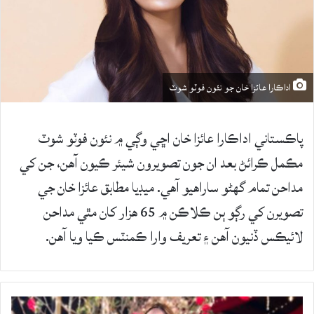
اداڪارا عائزا خان جو نئون فوٽو شوٽ
پاڪستاني اداڪارا عائزا خان اڇي وڳي ۾ نئون فوٽو شوٽ
مڪمل ڪرائڻ بعد ان جون تصويرون شيئر ڪيون آهن، جن کي
مداحن تمام گهڻو ساراهيو آهي. ميڊيا مطابق عائزا خان جي
تصويرن کي رڳو ٻن ڪلاڪن ۾ 65 هزار کان مٿي مداحن
لائيڪس ڏنيون آهن ۽ تعريف وارا ڪمنٽس ڪيا ويا آهن.