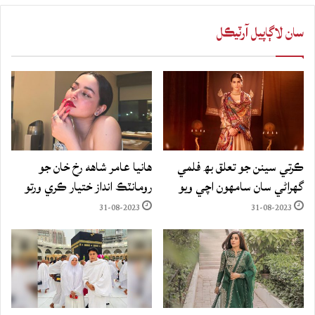
سان لاڳاپيل آرٽيڪل
ڪرتي سينن جو تعلق بھ فلمي
هانيا عامر شاهه رخ خان جو
گهراڻي سان سامهون اچي ويو
رومانٽڪ انداز ختيار ڪري ورتو
31-08-2023
31-08-2023