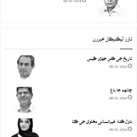
06-03-2024
تازو ٽيڪنيڪل خبرون
تاريخ جي ڪفن جھڙو ڪيس
08-03-2024
چانهه جا باغ
08-03-2024
ناول ڪتا: غيرانساني مخلوق جي ڪٿا
08-03-2024