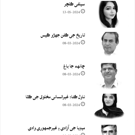
سيلفي ڪلچر
13-05-2024
تاريخ جي ڪفن جھڙو ڪيس
08-03-2024
چانهه جا باغ
08-03-2024
ناول ڪتا: غيرانساني مخلوق جي ڪٿا
08-03-2024
ميڊيا جي آزادي ۽ غيرجمھوري وادي