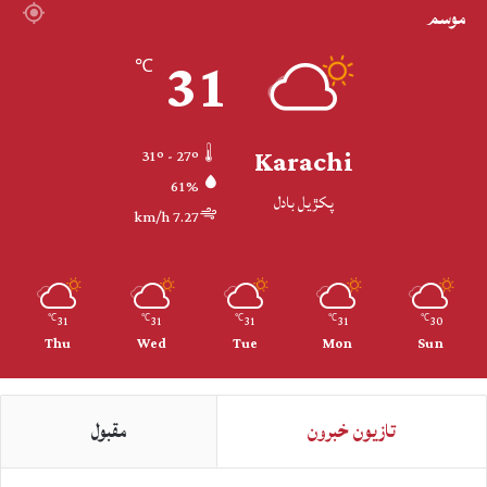
موسم
31
℃
Karachi
31º - 27º
61%
پکڙيل بادل
7.27 km/h
31
31
31
31
30
℃
℃
℃
℃
℃
Thu
Wed
Tue
Mon
Sun
تازيون خبرون
مقبول