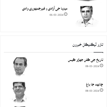
ميڊيا جي آزادي ۽ غيرجمھوري وادي
06-03-2024
تازو ٽيڪنيڪل خبرون
تاريخ جي ڪفن جھڙو ڪيس
08-03-2024
چانهه جا باغ
08-03-2024