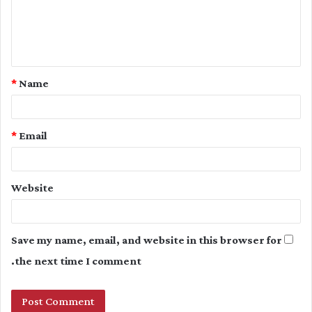
m
e
n
t
*
Name
*
*
Email
Website
Save my name, email, and website in this browser for
the next time I comment.