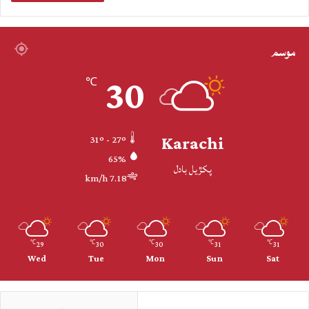
موسم
30
℃
Karachi
31º - 27º
65%
پکڙيل بادل
7.18 km/h
29
30
30
31
31
℃
℃
℃
℃
℃
Wed
Tue
Mon
Sun
Sat