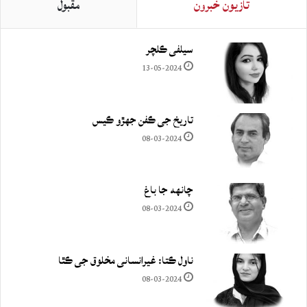
تازيون خبرون
مقبول
سيلفي ڪلچر
13-05-2024
تاريخ جي ڪفن جھڙو ڪيس
08-03-2024
چانهه جا باغ
08-03-2024
ناول ڪتا: غيرانساني مخلوق جي ڪٿا
08-03-2024