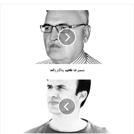
ڊسمبر جا ڪجھه يادگار واقعا