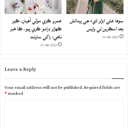
سوها علي ابڙو ڌيءَ جي پيدائش
عمرو ڪري موٽي آهيان، ڪير
بعد اسڪرين تي واپس
ڪهڙو ڊرامو ڪري پيو، ڪا خبر
ناهي: راکي ساونت
31-08-2023
31-08-2023
Leave a Reply
Your email address will not be published.
Required fields are
*
marked
C
o
m