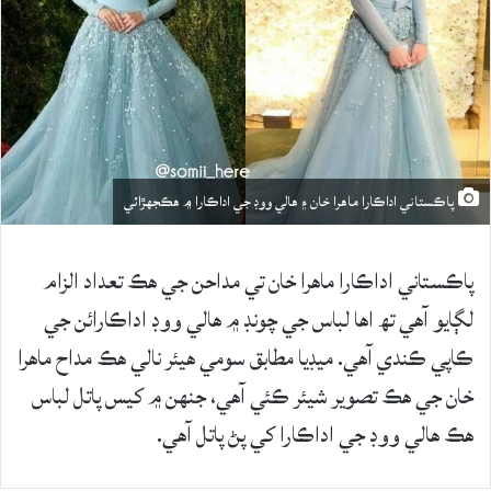
پاڪستاني اداڪارا ماهرا خان ۽ هالي ووڊ جي اداڪارا ۾ هڪجهڙائي
پاڪستاني اداڪارا ماهرا خان تي مداحن جي هڪ تعداد الزام
لڳايو آهي تھ اها لباس جي چونڊ ۾ هالي ووڊ اداڪارائن جي
ڪاپي ڪندي آهي. ميڊيا مطابق سومي هيئر نالي هڪ مداح ماهرا
خان جي هڪ تصوير شيئر ڪئي آهي، جنهن ۾ کيس پاتل لباس
هڪ هالي ووڊ جي اداڪارا کي پڻ پاتل آهي.