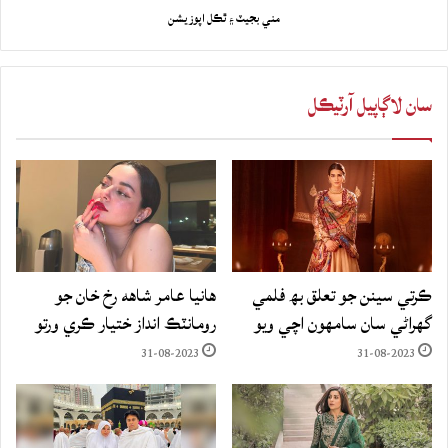
مني بجيٽ ۽ ٿڪل اپوزيشن
سان لاڳاپيل آرٽيڪل
ڪرتي سينن جو تعلق بھ فلمي
هانيا عامر شاهه رخ خان جو
گهراڻي سان سامهون اچي ويو
رومانٽڪ انداز ختيار ڪري ورتو
31-08-2023
31-08-2023