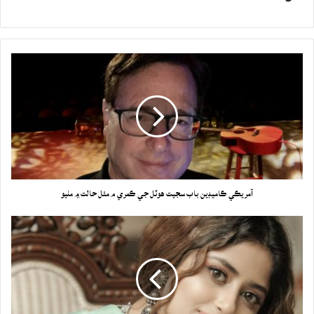
آمريڪي ڪاميڊين باب سجيت هوٽل جي ڪمري م مئل حالت ۾ مليو