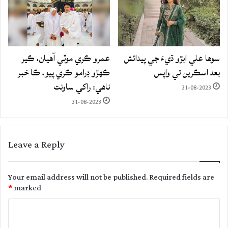
سوها علي ابڙو ڌيءَ جي پيدائش
عمرو ڪري موٽي آهيان، ڪير
بعد اسڪرين تي واپس
ڪهڙو ڊرامو ڪري پيو، ڪا خبر
ناهي: راکي ساونت
31-08-2023
31-08-2023
Leave a Reply
Your email address will not be published.
Required fields are
*
marked
C
o