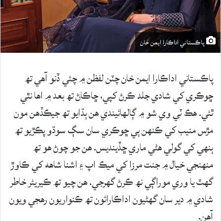
پاڪستاني اداڪارا ايمن خان
پاڪستاني اداڪارا ايمن خان چٽن لفظن ۾ چئي ڏنو آهي تھ
ڇوڪري کي شادي جلد ڪرڻ کپي، ڇاڪاڻ تھ بعد ۾ اها نٿي
ٿئي. هڪ ٽي وي شو ۾ ڳالهائيندي هن ٻڌايو تھ جيڪڏهن مون
مڙس منيب کي ڪنهن ٻي ڇوڪري سان سڳ سوڌو پڪڙيو تھ
ٻنهي کي گولي هڻي ماري ڇڏينديس. هن جو چوڻ هو تھ
منهنجي خيال ۾ جنت مرزا کي ميڪ اپ ۽ اشنا شاهه کي ڪاوڙ
گهٽ يا وري موراڳي نھ ڪرڻ گهرجي. هن چيو تھ ڪيريئر خاطر
شادي ۾ دير سان گهڻيون اداڪارائون تھ ڪنواريون رهجي ويون
آهن.