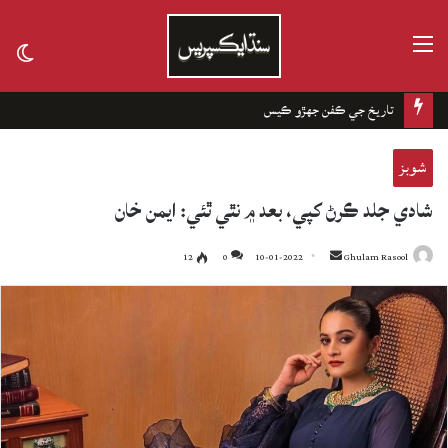
مينيو
tch
kin
تاريخ جي ڪفن جھڙو ڪيس
شوبز
شادي جلد ڪرڻ کپي، بعد ۾ نٿي ٿئي: ايمن خان
12
0
10-01-2022
Send
Ghulam Rasool
an
email