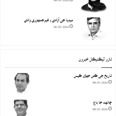
08-03-2024
ميڊيا جي آزادي ۽ غيرجمھوري وادي
06-03-2024
تازو ٽيڪنيڪل خبرون
تاريخ جي ڪفن جھڙو ڪيس
08-03-2024
چانهه جا باغ
08-03-2024