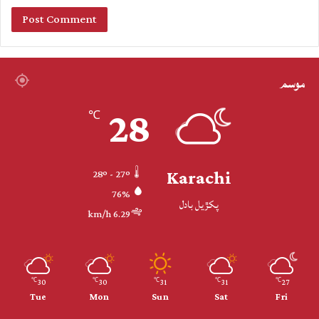
موسم
28
℃
Karachi
28º - 27º
76%
پکڙيل بادل
6.29 km/h
30
30
31
31
27
℃
℃
℃
℃
℃
Tue
Mon
Sun
Sat
Fri