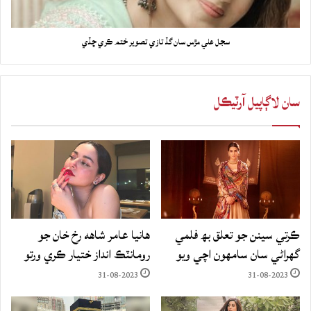
سجل علي مڙس سان گڏ تازي تصوير ختم ڪري ڇڏي
سان لاڳاپيل آرٽيڪل
ڪرتي سينن جو تعلق بھ فلمي
هانيا عامر شاهه رخ خان جو
گهراڻي سان سامهون اچي ويو
رومانٽڪ انداز ختيار ڪري ورتو
31-08-2023
31-08-2023