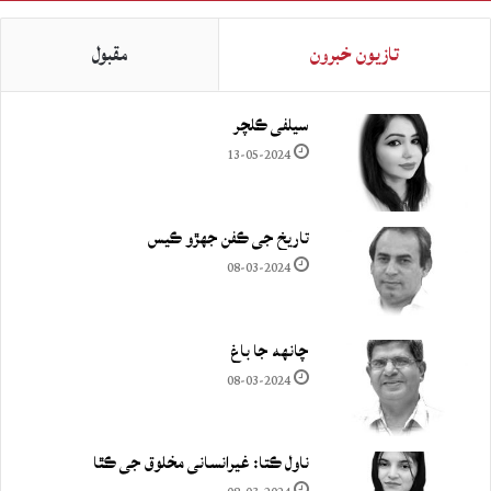
تازيون خبرون
مقبول
سيلفي ڪلچر
13-05-2024
تاريخ جي ڪفن جھڙو ڪيس
08-03-2024
چانهه جا باغ
08-03-2024
ناول ڪتا: غيرانساني مخلوق جي ڪٿا