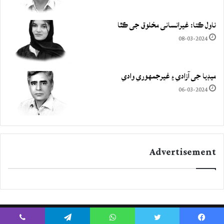
ناول ڪتا: غيرانساني مخلوق جي ڪٿا
08-03-2024
ميڊيا جي آزادي ۽ غيرجمھوري وادي
06-03-2024
Advertisement