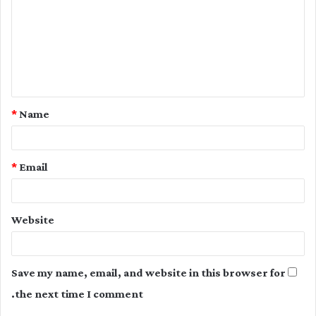
m
m
e
n
t
*
Name
*
*
Email
Website
Save my name, email, and website in this browser for
the next time I comment.