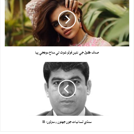
صدف ڪنول جي نئين فوٽو شوٽ تي مداح موهجي پيا
سنڌي لسانيات جون جهتون ۽ منزلون- II