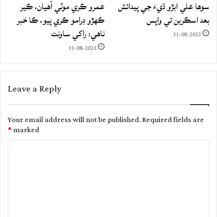
سوها علي ابڙو ڌيءَ جي پيدائش
عمرو ڪري موٽي آهيان، ڪير
بعد اسڪرين تي واپس
ڪهڙو ڊرامو ڪري پيو، ڪا خبر
ناهي: راکي ساونت
31-08-2023
31-08-2023
Leave a Reply
Your email address will not be published.
Required fields are
*
marked
C
o
m
m
e