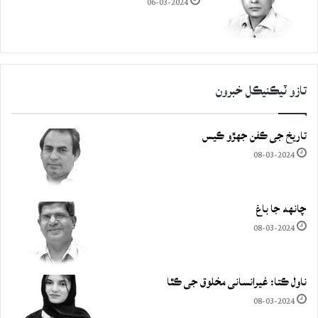
06-03-2024
تازو ٽيڪنيڪل خبرون
تاريخ جي ڪفن جھڙو ڪيس
08-03-2024
چانهه جا باغ
08-03-2024
ناول ڪتا: غيرانساني مخلوق جي ڪٿا
08-03-2024