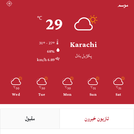
موسم
29
℃
Karachi
31º - 27º
68%
پکڙيل بادل
6.89 km/h
30
30
30
31
31
℃
℃
℃
℃
℃
Wed
Tue
Mon
Sun
Sat
تازيون خبرون
مقبول