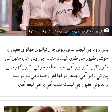
بالي ووڊ اداڪارا جهانوي ۽ سندس ڀيڻ خوشي ڪپور (فائيل فوٽو)
بالي ووڊ جي ليجنڊ سري ديوي جون نياڻيون جهانوي ڪپور ۽
خوشي ڪپور جي ڪرونا ٽيسٽ مثبت اچي وئي آهي، جنهن کي
ڪورنٽائين ڪيو ويو آهي. ميڊيا مطابق خوشي ڪپور گهر ۾ ئي
پاڻ کي رکيو آهي. جڏهن تھ اڃا اهو واضع ناهي ٿيو تھ سندن
والد بوني ڪپور جي ٽيسٽ مثبت آهي يا اهي ٺيڪ آهن.