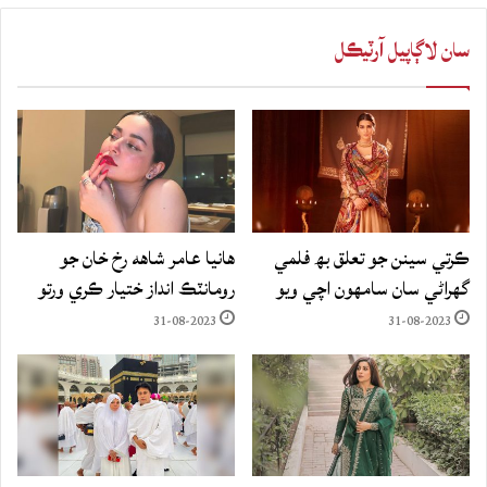
سان لاڳاپيل آرٽيڪل
ڪرتي سينن جو تعلق بھ فلمي
هانيا عامر شاهه رخ خان جو
گهراڻي سان سامهون اچي ويو
رومانٽڪ انداز ختيار ڪري ورتو
31-08-2023
31-08-2023