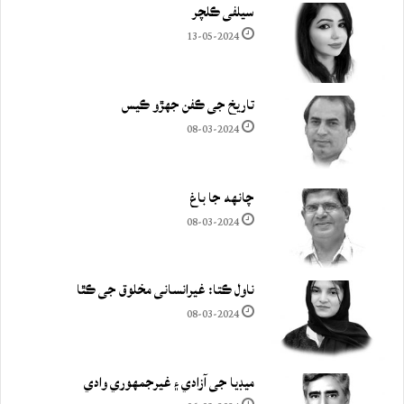
سيلفي ڪلچر
13-05-2024
تاريخ جي ڪفن جھڙو ڪيس
08-03-2024
چانهه جا باغ
08-03-2024
ناول ڪتا: غيرانساني مخلوق جي ڪٿا
08-03-2024
ميڊيا جي آزادي ۽ غيرجمھوري وادي