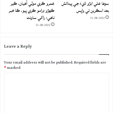
سوها علي ابڙو ڌيءَ جي پيدائش
عمرو ڪري موٽي آهيان، ڪير
بعد اسڪرين تي واپس
ڪهڙو ڊرامو ڪري پيو، ڪا خبر
ناهي: راکي ساونت
31-08-2023
31-08-2023
Leave a Reply
Your email address will not be published.
Required fields are
*
marked
C
o
m
m
e