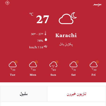
موسم
27
℃
Karachi
30º - 27º
78%
پکڙيل بادل
7.16 km/h
30
30
30
31
30
℃
℃
℃
℃
℃
Tue
Mon
Sun
Sat
Fri
تازيون خبرون
مقبول