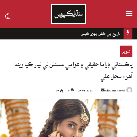
مينيو
tch
kin
تاريخ جي ڪفن جھڙو ڪيس
شوبز
پاڪستاني ڊراما حقيقي ۽ عوامي مسئلن تي تيار ڪيا ويندا
آهن: سجل علي
19
0
29-01-2022
Send
Ghulam Rasool
an
email