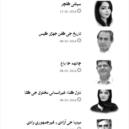
سيلفي ڪلچر
13-05-2024
تاريخ جي ڪفن جھڙو ڪيس
08-03-2024
چانهه جا باغ
08-03-2024
ناول ڪتا: غيرانساني مخلوق جي ڪٿا
08-03-2024
ميڊيا جي آزادي ۽ غيرجمھوري وادي