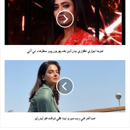
شويتا تيواري تڪراري بيان ڏيڻ بعد پهريون ڀيرو منظرعام تي آئي
صبا قمر جي ويب سيريز نينا ڪي شرافت جو ٽيلر رليز