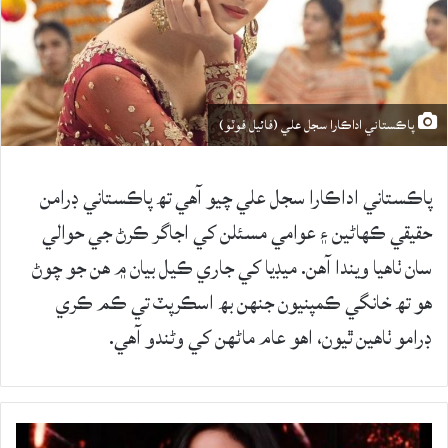
پاڪستاني اداڪارا سجل علي (فائيل فوٽو)
پاڪستاني اداڪارا سجل علي چيو آهي تھ پاڪستاني ڊرامن
حقيقي ڪهاڻين ۽ عوامي مسئلن کي اجاگر ڪرڻ جي حوالي
سان ٺاهيا ويندا آهن. ميڊيا کي جاري ڪيل بيان ۾ هن جو چوڻ
هو تھ خانگي ڪمپنيون جنهن بھ اسڪرپٽ تي ڪم ڪري
ڊرامو ٺاهين ٿيون، اهو عام ماڻهن کي وڻندو آهي.