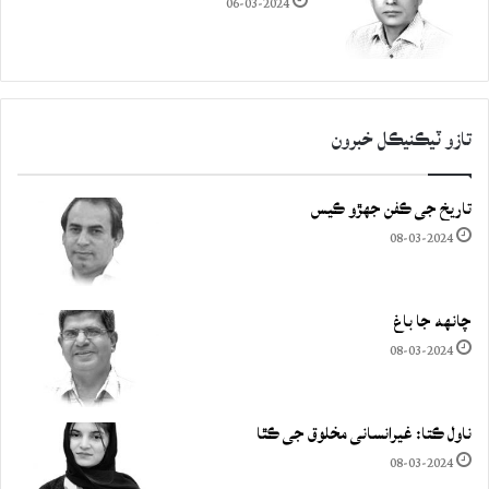
06-03-2024
تازو ٽيڪنيڪل خبرون
تاريخ جي ڪفن جھڙو ڪيس
08-03-2024
چانهه جا باغ
08-03-2024
ناول ڪتا: غيرانساني مخلوق جي ڪٿا
08-03-2024