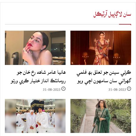
سان لاڳاپيل آرٽيڪل
ڪرتي سينن جو تعلق بھ فلمي
هانيا عامر شاهه رخ خان جو
گهراڻي سان سامهون اچي ويو
رومانٽڪ انداز ختيار ڪري ورتو
31-08-2023
31-08-2023