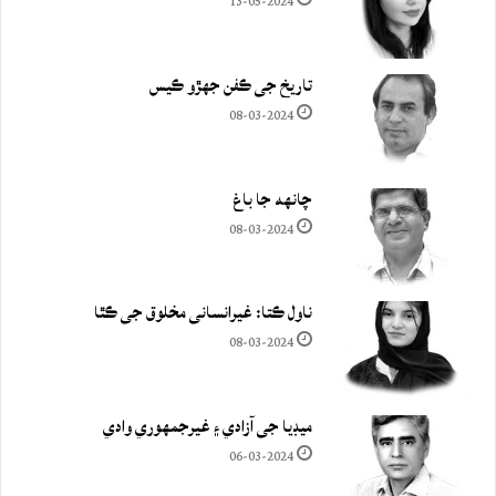
13-05-2024
تاريخ جي ڪفن جھڙو ڪيس
08-03-2024
چانهه جا باغ
08-03-2024
ناول ڪتا: غيرانساني مخلوق جي ڪٿا
08-03-2024
ميڊيا جي آزادي ۽ غيرجمھوري وادي
06-03-2024