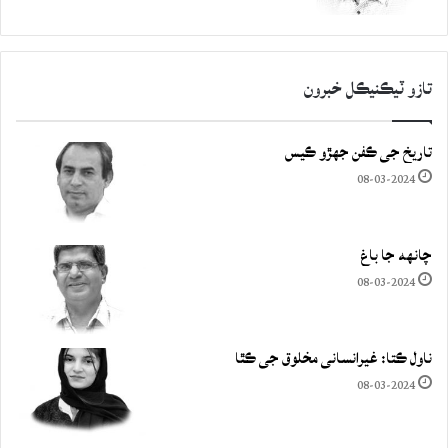
تازو ٽيڪنيڪل خبرون
تاريخ جي ڪفن جھڙو ڪيس
08-03-2024
چانهه جا باغ
08-03-2024
ناول ڪتا: غيرانساني مخلوق جي ڪٿا
08-03-2024