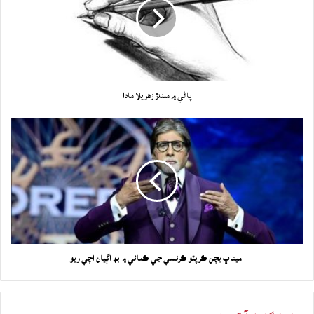
پاڻي ۾ ملندڙ زهريلا مادا
اميتاڀ بچن ڪرپٽو ڪرنسي جي ڪمائي ۾ بھ اڳيان اچي ويو