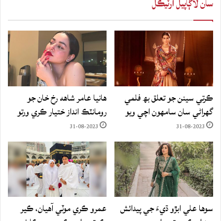
سان لاڳاپيل آرٽيڪل
ڪرتي سينن جو تعلق بھ فلمي
هانيا عامر شاهه رخ خان جو
گهراڻي سان سامهون اچي ويو
رومانٽڪ انداز ختيار ڪري ورتو
31-08-2023
31-08-2023
سوها علي ابڙو ڌيءَ جي پيدائش
عمرو ڪري موٽي آهيان، ڪير