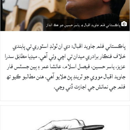
پاڪستاني فلم جاويد اقبال ۾ ياسر حسين جو هڪ انداز
پاڪستاني فلم جاويد اقبال: دي ان ٽولڊ اسٽوري تي پابندي
خلاف فنڪار برادري ميدان تي اچي وئي آهي. ميڊيا مطابق سدرا
عزيز، ياسر حسين، فيصل اسلام، عائشا عمر ۽ ٻين جسٽس فار
جاويد اقبال مووي جو ٽرينڊ پڻ هلايو آهي. هنن مطالبو ڪيو تھ
فلم جي نمائش جي اجازت ڏني وڃي.