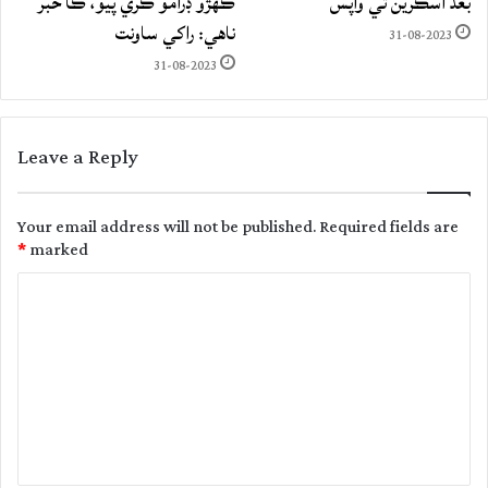
بعد اسڪرين تي واپس
ڪهڙو ڊرامو ڪري پيو، ڪا خبر
ناهي: راکي ساونت
31-08-2023
31-08-2023
Leave a Reply
Your email address will not be published.
Required fields are
*
marked
C
o
m
m
e
n
t