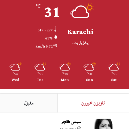
31
℃
Karachi
31º - 27º
61%
پکڙيل بادل
6.72 km/h
29
30
30
31
31
℃
℃
℃
℃
℃
Wed
Tue
Mon
Sun
Sat
تازيون خبرون
مقبول
سيلفي ڪلچر