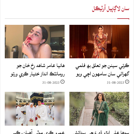
سان لاڳاپيل آرٽيڪل
ڪرتي سينن جو تعلق بھ فلمي
هانيا عامر شاهه رخ خان جو
گهراڻي سان سامهون اچي ويو
رومانٽڪ انداز ختيار ڪري ورتو
31-08-2023
31-08-2023
سوها علي ابڙو ڌيءَ جي پيدائش
عمرو ڪري موٽي آهيان، ڪير