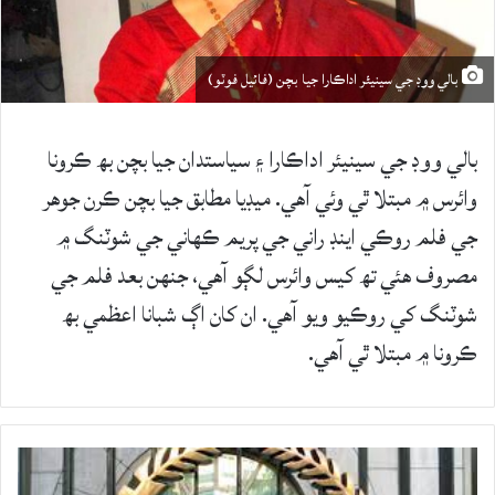
بالي ووڊ جي سينيئر اداڪارا جيا بچن (فائيل فوٽو)
بالي ووڊ جي سينيئر اداڪارا ۽ سياستدان جيا بچن بھ ڪرونا
وائرس ۾ مبتلا ٿي وئي آهي. ميڊيا مطابق جيا بچن ڪرن جوهر
جي فلم روڪي اينڊ راني جي پريم ڪهاني جي شوٽنگ ۾
مصروف هئي تھ کيس وائرس لڳو آهي، جنهن بعد فلم جي
شوٽنگ کي روڪيو ويو آهي. ان کان اڳ شبانا اعظمي بھ
ڪرونا ۾ مبتلا ٿي آهي.