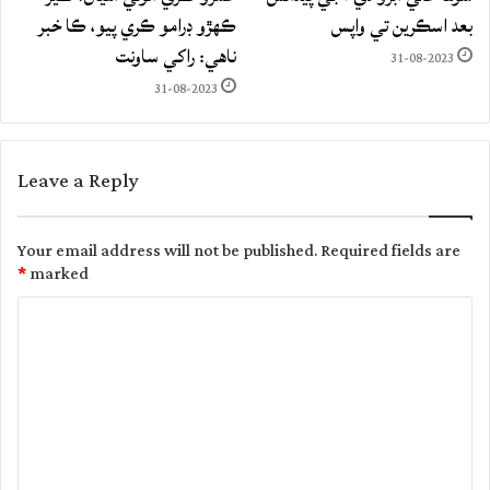
بعد اسڪرين تي واپس
ڪهڙو ڊرامو ڪري پيو، ڪا خبر
ناهي: راکي ساونت
31-08-2023
31-08-2023
Leave a Reply
Your email address will not be published.
Required fields are
*
marked
C
o
m
m
e
n