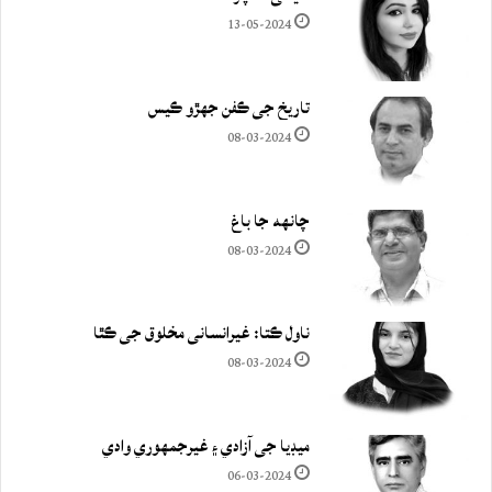
13-05-2024
تاريخ جي ڪفن جھڙو ڪيس
08-03-2024
چانهه جا باغ
08-03-2024
ناول ڪتا: غيرانساني مخلوق جي ڪٿا
08-03-2024
ميڊيا جي آزادي ۽ غيرجمھوري وادي
06-03-2024