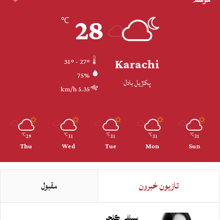
28
℃
Karachi
31º - 27º
75%
پکڙيل بادل
5.35 km/h
29
31
31
31
31
℃
℃
℃
℃
℃
Thu
Wed
Tue
Mon
Sun
تازيون خبرون
مقبول
سيلفي ڪلچر