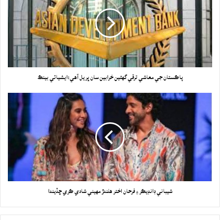
پاڪستان جي معاشي ترقي گهڻين خرابين سان ڀريل آهي:ايشيائي بينڪ
شيباني ڊانڊيڪر ۽ فرحان اختر هلندڙ مهيني شادي ڪري ڇڏيندا