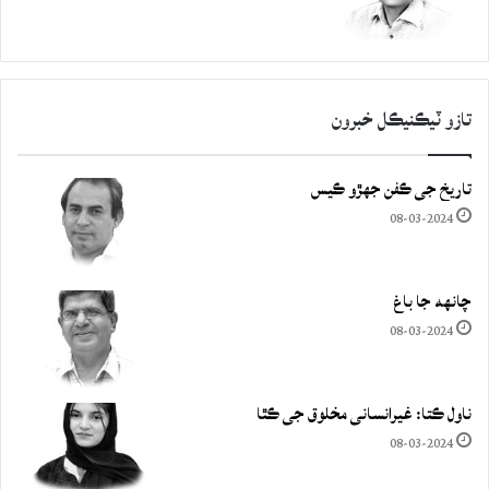
تازو ٽيڪنيڪل خبرون
تاريخ جي ڪفن جھڙو ڪيس
08-03-2024
چانهه جا باغ
08-03-2024
ناول ڪتا: غيرانساني مخلوق جي ڪٿا
08-03-2024