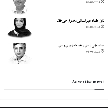
08-03-2024
ناول ڪتا: غيرانساني مخلوق جي ڪٿا
08-03-2024
ميڊيا جي آزادي ۽ غيرجمھوري وادي
06-03-2024
Advertisement