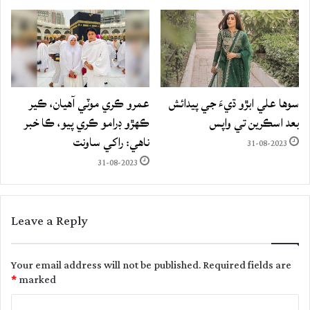
سوها علي ابڙو ڌيءَ جي پيدائش
عمرو ڪري موٽي آهيان، ڪير
بعد اسڪرين تي واپس
ڪهڙو ڊرامو ڪري پيو، ڪا خبر
ناهي: راکي ساونت
31-08-2023
31-08-2023
Leave a Reply
Your email address will not be published.
Required fields are
*
marked
C