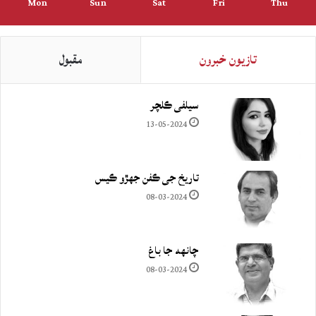
Mon
Sun
Sat
Fri
Thu
تازيون خبرون
مقبول
سيلفي ڪلچر
13-05-2024
تاريخ جي ڪفن جھڙو ڪيس
08-03-2024
چانهه جا باغ
08-03-2024