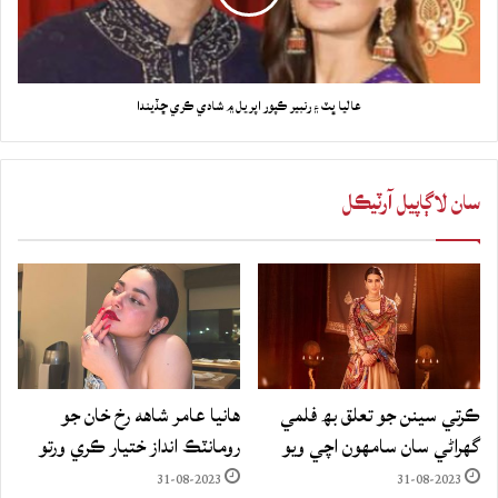
عاليا ڀٽ ۽ رنبير ڪپور اپريل ۾ شادي ڪري ڇڏيندا
سان لاڳاپيل آرٽيڪل
ڪرتي سينن جو تعلق بھ فلمي
هانيا عامر شاهه رخ خان جو
گهراڻي سان سامهون اچي ويو
رومانٽڪ انداز ختيار ڪري ورتو
31-08-2023
31-08-2023