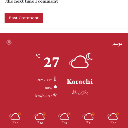
the next time I comment.
موسم
27
℃
Karachi
30º - 27º
80%
پکڙيل بادل
6.93 km/h
30
30
31
31
30
℃
℃
℃
℃
℃