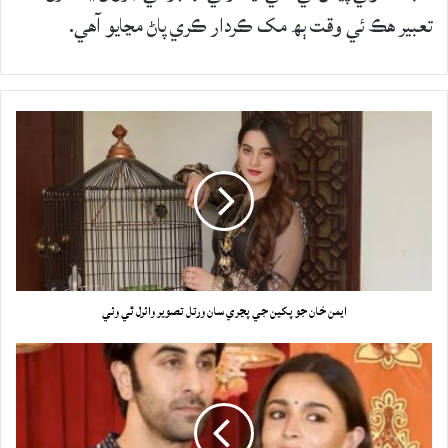
تعبير هڪ ئي وقت ٻھ مک ڪردار ڪري پاڻ مڃايو آهي.
ايمن خان جو پکين جي پڃري سان ورتل تصوير وائرل ٿي وئي