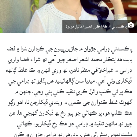
پاڪستاني اداڪارا ڪرن تعبير (فائيل فوٽو)
پاڪستاني ڊرامي جڙوان ۾ جاڙين ڀينرن جي ڪردارن شزا ۽ فضا
بابت هدايتڪار محمد اشعر اصغر چيو آهي تھ شزا ۽ فضا واري
ڊرامي ۾ غيراخلاقي منظر ناهن، نھ وري انهن ۾ ڪا غلط ڳالهه
ڏيکاري وئي آهي. ميڊيا سان ڳالهائينيد هن ٻڌايو تھ ڊرامي جي
هڪ پراڻي ڪلپ وائرل ڪري تنقيد ڪئي پئي وڃي، جنهن ۾
گهوٽ غلط ڪنوارن جي ڪمرن ۾ ويندي ڏيکارجن ٿا، اهو رڳو
هڪ ڪلپ هو، پر ڪهاڻي جو ٻيو رخ بھ ڏيکارڻ گهرجي ها. هن
چيو تھ ماڻهن تنقيد ۾ ڊرامي جو هڪ رخ ڏيکاريو، ڪهاڻي
مثبت نموني پيش ٿي هئي. ياد رهي تھ ڊرامي جڙوان ۾ ڪرن