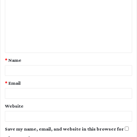
o
m
m
e
n
t
*
Name
*
*
Email
Website
Save my name, email, and website in this browser for