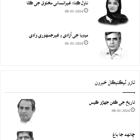
ناول ڪتا: غيرانساني مخلوق جي ڪٿا
08-03-2024
ميڊيا جي آزادي ۽ غيرجمھوري وادي
06-03-2024
تازو ٽيڪنيڪل خبرون
تاريخ جي ڪفن جھڙو ڪيس
08-03-2024
چانهه جا باغ