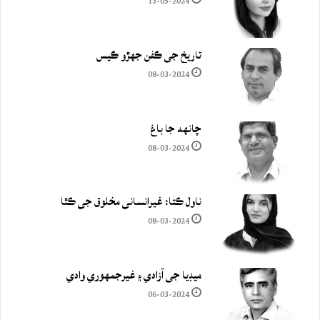
13-05-2024
تاريخ جي ڪفن جھڙو ڪيس
08-03-2024
چانهه جا باغ
08-03-2024
ناول ڪتا: غيرانساني مخلوق جي ڪٿا
08-03-2024
ميڊيا جي آزادي ۽ غيرجمھوري وادي
06-03-2024