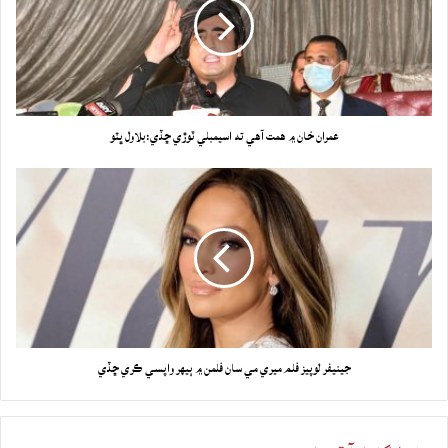
عمران خان ۾ همت آهي ته اسيمبلي ٽوڙي ڇڏي:بلاول ڀٽو
جينيفر لوپيز فلم ميري مي سان فلمن ۾ ٻيهر واپسي ڪري ڇڏي