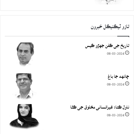
تازو ٽيڪنيڪل خبرون
تاريخ جي ڪفن جھڙو ڪيس
08-03-2024
چانهه جا باغ
08-03-2024
ناول ڪتا: غيرانساني مخلوق جي ڪٿا
08-03-2024