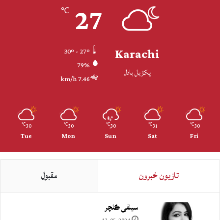
27
℃
Karachi
30º - 27º
79%
پکڙيل بادل
7.46 km/h
30
30
30
31
30
℃
℃
℃
℃
℃
Tue
Mon
Sun
Sat
Fri
تازيون خبرون
مقبول
سيلفي ڪلچر