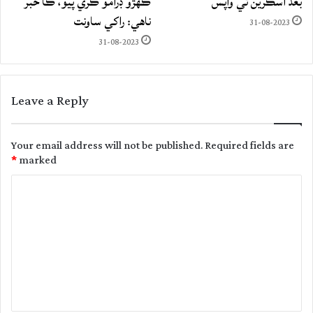
بعد اسڪرين تي واپس
ڪهڙو ڊرامو ڪري پيو، ڪا خبر
ناهي: راکي ساونت
31-08-2023
31-08-2023
Leave a Reply
Your email address will not be published.
Required fields are
*
marked
C
o
m
m
e
n
t