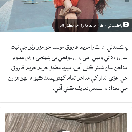
پاڪستاني اداڪارا حريم فاروق جو دلڪش انداز
پاڪستاني اداڪارا حريم فاروق موسم جو مزو وٺڻ جي نيت
سان روڊ تي ويهي رهي ۽ ان موقعي تي پنهنجي ورتل تصوير
مداحن سان شيئر ڪئي آهي. ميڊيا مطابق حريم حريم فاروق
جي اهڙي انداز کي مداحن تمام گهڻو پسند ڪيو ۽ انهن هزارن
جي تعداد ۾ سندس تعريف ڪئي آهي.