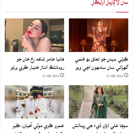
سان لاڳاپيل آرٽيڪل
ڪرتي سينن جو تعلق بھ فلمي
هانيا عامر شاهه رخ خان جو
گهراڻي سان سامهون اچي ويو
رومانٽڪ انداز ختيار ڪري ورتو
31-08-2023
31-08-2023
سوها علي ابڙو ڌيءَ جي پيدائش
عمرو ڪري موٽي آهيان، ڪير