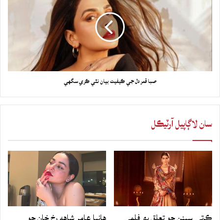
صبا قمر دل جي ڪيفيت بيان نٿي ڪري سگهي
سان لاڳاپيل آرٽيڪل
ڪرتي سينن جو تعلق بھ فلمي
هانيا عامر شاهه رخ خان جو