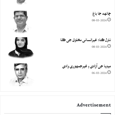
چانهه جا باغ
08-03-2024
ناول ڪتا: غيرانساني مخلوق جي ڪٿا
08-03-2024
ميڊيا جي آزادي ۽ غيرجمھوري وادي
06-03-2024
Advertisement