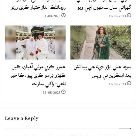
گهراڻي سان سامهون اچي ويو
رومانٽڪ انداز ختيار ڪري ورتو
31-08-2023
31-08-2023
سوها علي ابڙو ڌيءَ جي پيدائش
عمرو ڪري موٽي آهيان، ڪير
بعد اسڪرين تي واپس
ڪهڙو ڊرامو ڪري پيو، ڪا خبر
ناهي: راکي ساونت
31-08-2023
31-08-2023
Leave a Reply