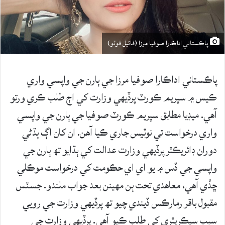
پاڪستاني اداڪارا صوفيا مرزا (فائيل فوٽو)
پاڪستاني اداڪارا صوفيا مرزا جي ٻارن جي واپسي واري
ڪيس ۾ سپريم ڪورٽ پرڏيهي وزارت کي اڄ طلب ڪري ورتو
آهي. ميڊيا مطابق سپريم ڪورٽ صوفيا جي ٻارن جي واپسي
واري درخواست تي نوٽيس جاري ڪيا آهن. ان کان اڳ ٻڌڻي
دوران ڊائريڪٽر پرڏيهي وزارت عدالت کي ٻڌايو تھ ٻارن جي
واپسي جي ڏس ۾ يو اي اي حڪومت کي درخواست موڪلي
ڇڏي آهي، معاهدي تحت ٻن مهينن بعد جواب ملندو. جسٽس
مقبول باقر رمارڪس ڏيندي چيو تھ پرڏيهي وزارت جي رويي
سبب سيڪريٽري کي طلب ڪيو آهي. پرڏيهي وزارت جي