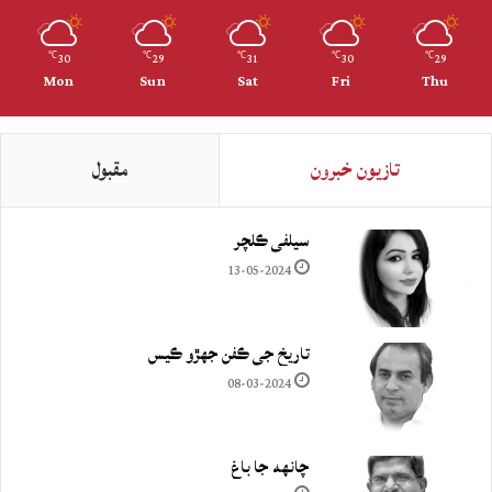
30
29
31
30
29
℃
℃
℃
℃
℃
Mon
Sun
Sat
Fri
Thu
تازيون خبرون
مقبول
سيلفي ڪلچر
13-05-2024
تاريخ جي ڪفن جھڙو ڪيس
08-03-2024
چانهه جا باغ