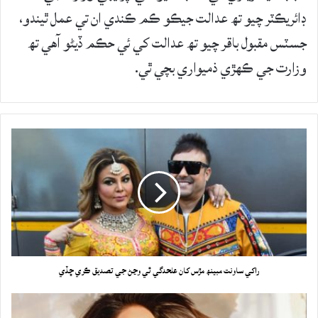
ڊائريڪٽر چيو تھ عدالت جيڪو ڪم ڪندي ان تي عمل ٿيندو،
جسٽس مقبول باقر چيو تھ عدالت کي ئي حڪم ڏيڻو آهي تھ
وزارت جي ڪهڙي ذميواري بچي ٿي.
راکي ساونت مبينھ مڙس کان علحدگي ٿي وڃڻ جي تصديق ڪري ڇڏي