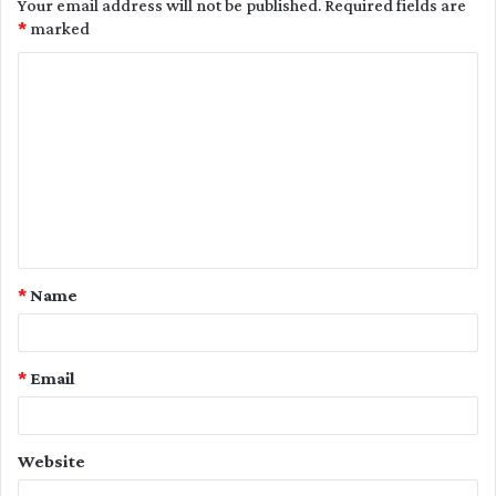
Your email address will not be published.
Required fields are
*
marked
C
o
m
m
e
n
t
*
Name
*
*
Email
Website