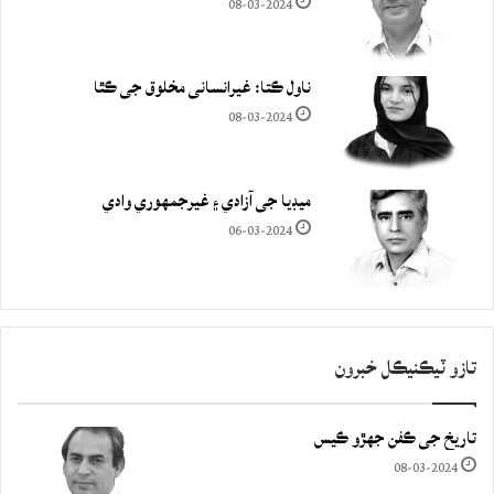
08-03-2024
ناول ڪتا: غيرانساني مخلوق جي ڪٿا
08-03-2024
ميڊيا جي آزادي ۽ غيرجمھوري وادي
06-03-2024
تازو ٽيڪنيڪل خبرون
تاريخ جي ڪفن جھڙو ڪيس
08-03-2024