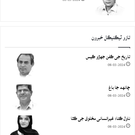
تازو ٽيڪنيڪل خبرون
تاريخ جي ڪفن جھڙو ڪيس
08-03-2024
چانهه جا باغ
08-03-2024
ناول ڪتا: غيرانساني مخلوق جي ڪٿا
08-03-2024