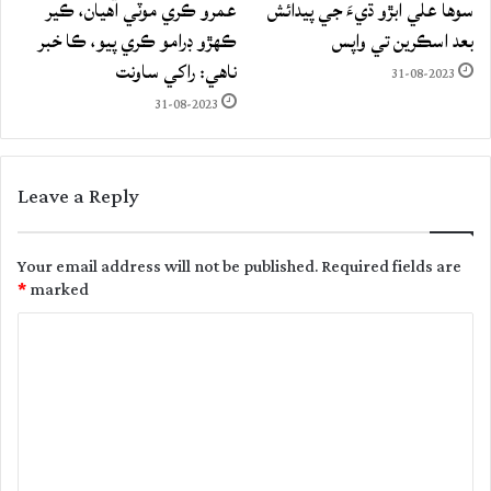
سوها علي ابڙو ڌيءَ جي پيدائش
عمرو ڪري موٽي آهيان، ڪير
بعد اسڪرين تي واپس
ڪهڙو ڊرامو ڪري پيو، ڪا خبر
ناهي: راکي ساونت
31-08-2023
31-08-2023
Leave a Reply
Your email address will not be published.
Required fields are
*
marked
C
o
m
m
e