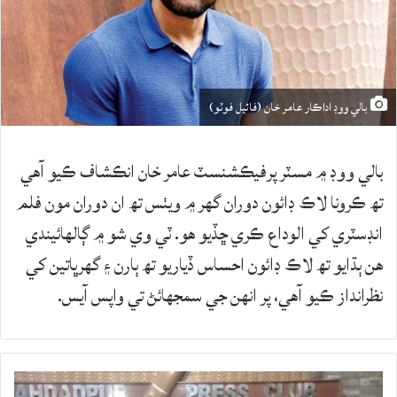
بالي ووڊ اداڪار عامر خان (فائيل فوٽو)
بالي ووڊ ۾ مسٽر پرفيڪشنسٽ عامر خان انڪشاف ڪيو آهي
تھ ڪرونا لاڪ ڊائون دوران گهر ۾ ويٺس تھ ان دوران مون فلم
انڊسٽري کي الوداع ڪري ڇڏيو هو. ٽي وي شو ۾ ڳالهائيندي
هن ٻڌايو تھ لاڪ ڊائون احساس ڏياريو تھ ٻارن ۽ گهرڀاتين کي
نظرانداز ڪيو آهي، پر انهن جي سمجهائڻ تي واپس آيس.