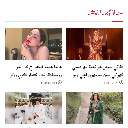
سان لاڳاپيل آرٽيڪل
ڪرتي سينن جو تعلق بھ فلمي
هانيا عامر شاهه رخ خان جو
گهراڻي سان سامهون اچي ويو
رومانٽڪ انداز ختيار ڪري ورتو
31-08-2023
31-08-2023