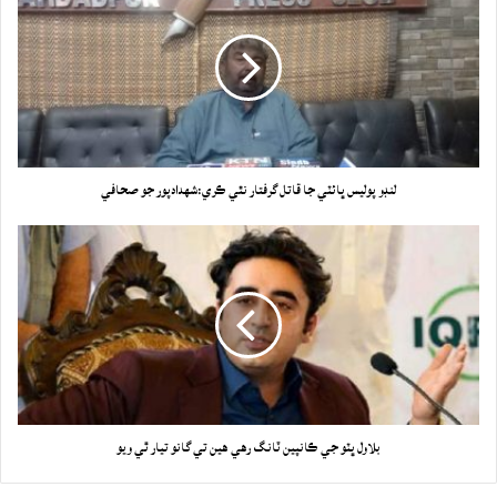
لنڊو پوليس ڀائٽي جا قاتل گرفتار نٿي ڪري:شهدادپور جو صحافي
بلاول ڀٽو جي ڪانپين ٽانگ رهي هين تي گانو تيار ٿي ويو