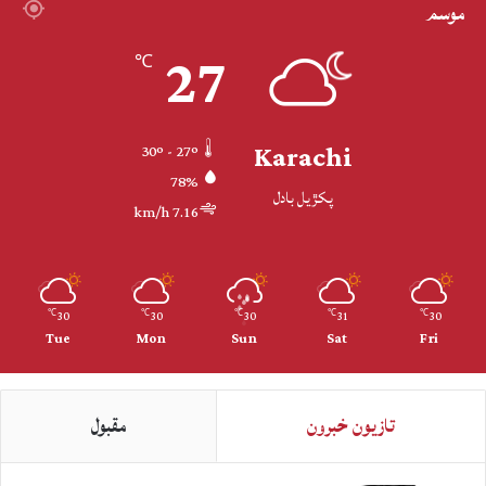
موسم
27
℃
Karachi
30º - 27º
78%
پکڙيل بادل
7.16 km/h
30
30
30
31
30
℃
℃
℃
℃
℃
Tue
Mon
Sun
Sat
Fri
تازيون خبرون
مقبول