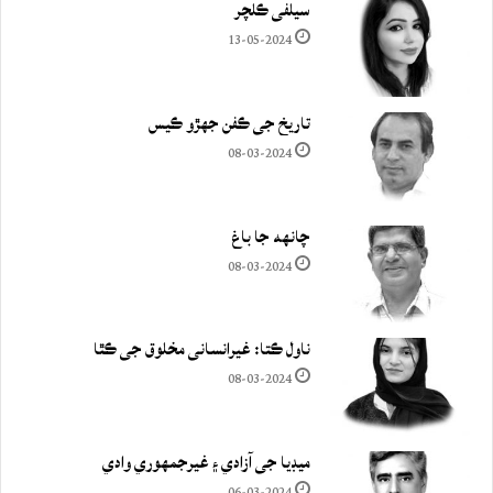
سيلفي ڪلچر
13-05-2024
تاريخ جي ڪفن جھڙو ڪيس
08-03-2024
چانهه جا باغ
08-03-2024
ناول ڪتا: غيرانساني مخلوق جي ڪٿا
08-03-2024
ميڊيا جي آزادي ۽ غيرجمھوري وادي
06-03-2024