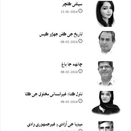
سيلفي ڪلچر
13-05-2024
تاريخ جي ڪفن جھڙو ڪيس
08-03-2024
چانهه جا باغ
08-03-2024
ناول ڪتا: غيرانساني مخلوق جي ڪٿا
08-03-2024
ميڊيا جي آزادي ۽ غيرجمھوري وادي