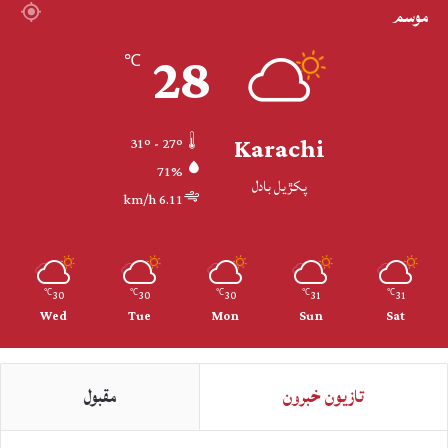
موسم
28
℃
Karachi
31º - 27º
71%
پکڙيل بادل
6.11 km/h
30
30
30
31
31
℃
℃
℃
℃
℃
Wed
Tue
Mon
Sun
Sat
تازيون خبرون
مقبول