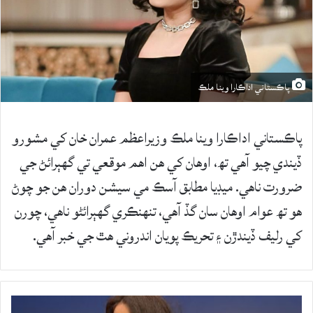
پاڪستاني اداڪارا وينا ملڪ
پاڪستاني اداڪارا وينا ملڪ وزيراعظم عمران خان کي مشورو
ڏيندي چيو آهي تھ، اوهان کي هن اهم موقعي تي گهٻرائڻ جي
ضرورت ناهي. ميڊيا مطابق آسڪ مي سيشن دوران هن جو چوڻ
هو تھ عوام اوهان سان گڏ آهي، تنهنڪري گهٻرائڻو ناهي، چورن
کي رليف ڏيندڙن ۽ تحريڪ پويان اندروني هٿ جي خبر آهي.