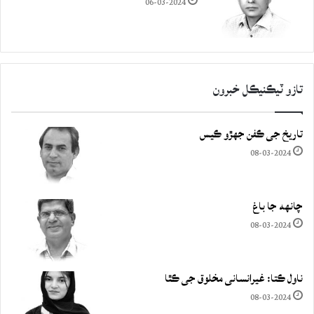
06-03-2024
تازو ٽيڪنيڪل خبرون
تاريخ جي ڪفن جھڙو ڪيس
08-03-2024
چانهه جا باغ
08-03-2024
ناول ڪتا: غيرانساني مخلوق جي ڪٿا
08-03-2024