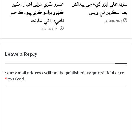
سوها علي ابڙو ڌيءَ جي پيدائش
عمرو ڪري موٽي آهيان، ڪير
بعد اسڪرين تي واپس
ڪهڙو ڊرامو ڪري پيو، ڪا خبر
ناهي: راکي ساونت
31-08-2023
31-08-2023
Leave a Reply
Your email address will not be published.
Required fields are
*
marked
C
o
m
m
e