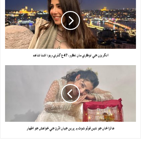
انگريزن جي نوڪري مان نڪرو، 47ع گذري ويو: اشنا شاهه
عائزا خان جو نئين فوٽو شوٽ ۾ پرين جيان اڏرڻ جي خواهش جو اظهار