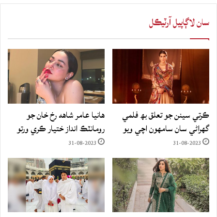
سان لاڳاپيل آرٽيڪل
ڪرتي سينن جو تعلق بھ فلمي
هانيا عامر شاهه رخ خان جو
گهراڻي سان سامهون اچي ويو
رومانٽڪ انداز ختيار ڪري ورتو
31-08-2023
31-08-2023