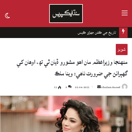
مينيو
tch
kin
تاريخ جي ڪفن جھڙو ڪيس
شوبز
منهنجا وزيراعظم مان اهو مشورو ڏيان ٿي تھ، اوهان کي
گهٻرائڻ جي ضرورت ناهي: وينا ملڪ
12
0
02-04-2022
Send
Ghulam Rasool
an
email