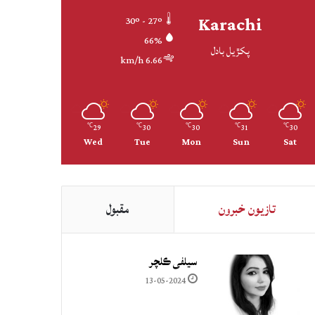
Karachi
30º - 27º
66%
پکڙيل بادل
6.66 km/h
29
30
30
31
30
℃
℃
℃
℃
℃
Wed
Tue
Mon
Sun
Sat
تازيون خبرون
مقبول
سيلفي ڪلچر
13-05-2024