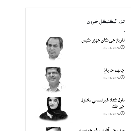
تازو ٽيڪنيڪل خبرون
تاريخ جي ڪفن جھڙو ڪيس
08-03-2024
چانهه جا باغ
08-03-2024
ناول ڪتا: غيرانساني مخلوق
جي ڪٿا
08-03-2024
ميڊيا جي آزادي ۽ غيرجمھوري