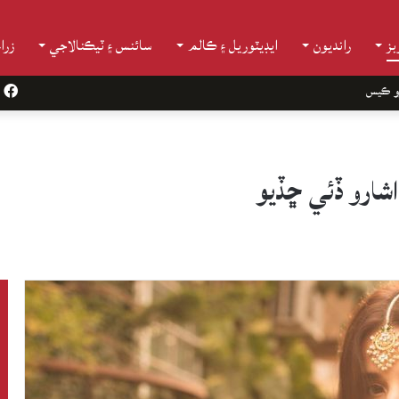
ز
رانديون
ايڊيٽوريل ۽ ڪالم
سائنس ۽ ٽيڪنالاجي
زرا
و ڪيس
k
شارو ڏئي ڇڏيو