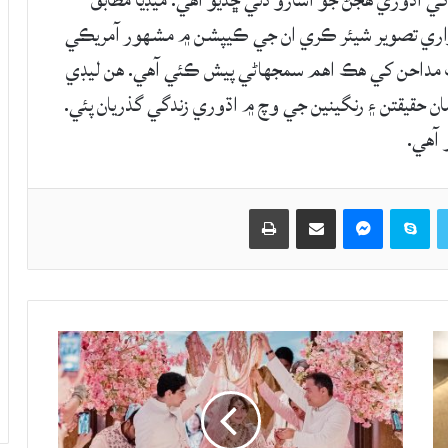
 اڌوري هجڻ جو اشارو ڏئي ڇڏيو آهي. ميڊيا مطابق
 واري تصوير شيئر ڪري ان جي ڪيپشن ۾ مشهور آمريڪي
بت مداحن کي هڪ اهم سمجهاڻي پيش ڪئي آهي. هن ليڊي
ن حقيقتن ۽ رنگينين جي وچ ۾ اڌوري زندگي گذريان پئي.
 آهي.
Twitter
Skype
Messenger
حصيداري ڪريو اي ميل ذريعي
اپيو