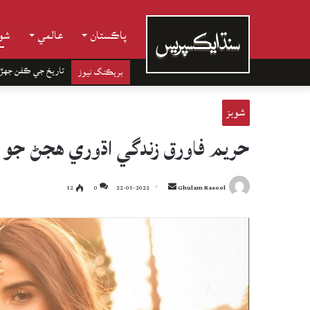
پاڪستان
عالمي
شوب
تاريخ جي ڪفن جھڙ
بريڪنگ نيوز
شوبز
حريم فاورق زندگي اڌوري هجڻ جو ا
Send
12
0
22-05-2022
Ghulam Rasool
an
email