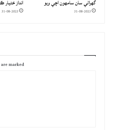
گهراڻي سان سامهون اچي ويو
انداز ختيار ڪ
31-08-2023
31-08-2023
s are marked
C
o
m
m
e
n
t