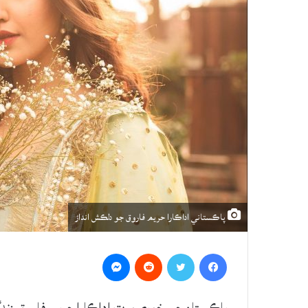
پاڪستاني اداڪارا حريم فاروق جو دلڪش انداز
Messenger
Reddit
Twitter
Facebook