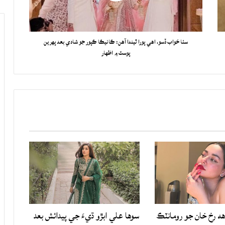
سٺا خواب ڏسو، اهي پورا ٿيندا آهن: ڪانيڪا ڪپور جو شادي بعد پهرين
پوسٽ ۾ اظهار
هه رخ خان جو رومانٽڪ
سوها علي ابڙو ڌيءَ جي پيدائش بعد