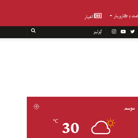
عت ۽ ڪاروبار
اخبار
Faceboo
Twitter
YouTube
Instagram
ڳوليو
موسم
30
℃