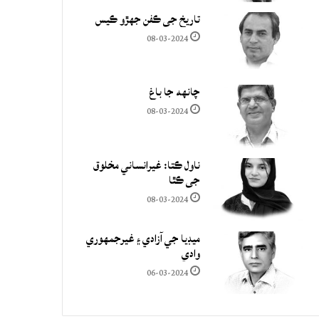
تاريخ جي ڪفن جھڙو ڪيس
08-03-2024
چانهه جا باغ
08-03-2024
ناول ڪتا: غيرانساني مخلوق
جي ڪٿا
08-03-2024
ميڊيا جي آزادي ۽ غيرجمھوري
وادي
06-03-2024