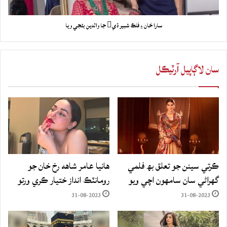
سارا خان ۽ فلڪ شبير ڌي جا والدين بڻجي ويا
سان لاڳاپيل آرٽيڪل
ڪرتي سينن جو تعلق بھ فلمي
هانيا عامر شاهه رخ خان جو
گهراڻي سان سامهون اچي ويو
رومانٽڪ انداز ختيار ڪري ورتو
31-08-2023
31-08-2023