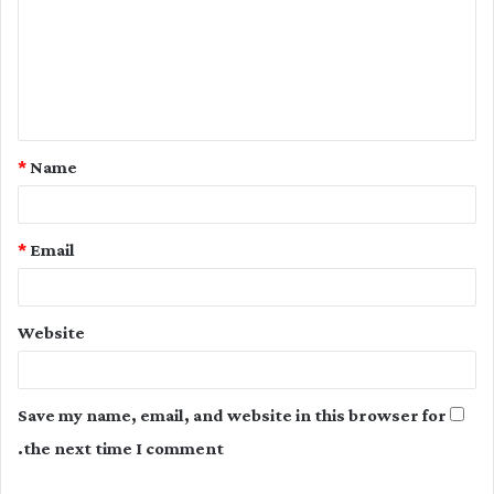
m
m
e
n
t
*
Name
*
*
Email
Website
Save my name, email, and website in this browser for
the next time I comment.