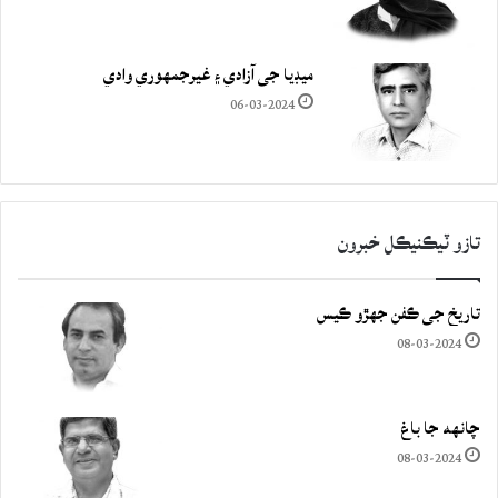
ميڊيا جي آزادي ۽ غيرجمھوري وادي
06-03-2024
تازو ٽيڪنيڪل خبرون
تاريخ جي ڪفن جھڙو ڪيس
08-03-2024
چانهه جا باغ
08-03-2024