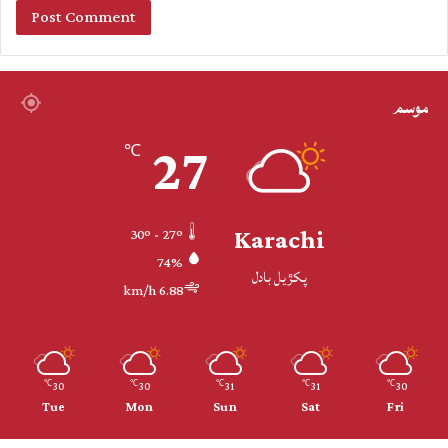
موسم
27
℃
Karachi
30º - 27º
74%
پکڙيل بادل
6.88 km/h
30
30
31
31
30
℃
℃
℃
℃
℃
Tue
Mon
Sun
Sat
Fri