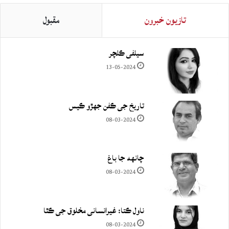
تازيون خبرون
مقبول
سيلفي ڪلچر
13-05-2024
تاريخ جي ڪفن جھڙو ڪيس
08-03-2024
چانهه جا باغ
08-03-2024
ناول ڪتا: غيرانساني مخلوق جي ڪٿا
08-03-2024