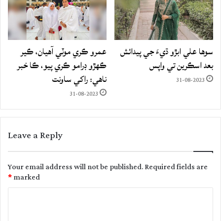
سوها علي ابڙو ڌيءَ جي پيدائش
عمرو ڪري موٽي آهيان، ڪير
بعد اسڪرين تي واپس
ڪهڙو ڊرامو ڪري پيو، ڪا خبر
ناهي: راکي ساونت
31-08-2023
31-08-2023
Leave a Reply
Your email address will not be published.
Required fields are
*
marked
C
o