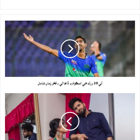
ٽي 20 ورلڊ جي اسڪواڊ ۾ ڏاهاڻي ۽ فخر زمان شامل