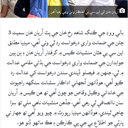
آريان خان کي اين سي بي اهلڪار وٺي وڃي رهيا آهن
بالي ووڊ جي ڪنگ شاهه رخ خان جي پٽ آريان خان سميت 3
ڄڻن جي ضمانت واري درخواست رد ٿي وئي آهي. ميڊيا مطابق
اين سي بي هٿان منشيات ڪيس ۾ گرفتار آريان خان ۽ ٻن ٻين
جوابدارن جي ضمانت واري درخواست جي ٻڌڻي مقامي عدالت
۾ ٿي، جنهن ۾ فيصلو ڏيندي سندن درخواست کي عدالت رد
ڪيو آهي. هوڏانهن آنجهاني اداڪار سشانت سنگهه راجپوت
جي خانداني وڪيل وقاص جو چوڻ آهي تھ هن ڪيس ۾ آريان
سان ناانصافي ٿي رهي آهي، جڏهن منشيات ناهي ملي تھ سزا
ڇاجي ٿيندي. هوڏانهن ميڊيا رپورٽ ۾ چيو ويو آهي تھ جهاز تي
پارٽي جو اطلاع بي جي پي ڪارڪن ۽ هڪ ماڻهو ڏنو هو.