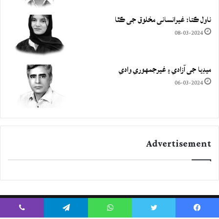
ناول ڪتا: غيرانساني مخلوق جي ڪٿا
08-03-2024
ميڊيا جي آزادي ۽ غيرجمھوري وادي
06-03-2024
Advertisement
Viber
Telegram
WhatsApp
Twitter
Facebook