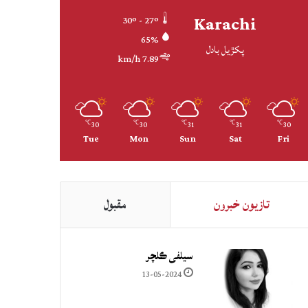
Karachi
30º - 27º
65%
پکڙيل بادل
7.89 km/h
30
30
31
31
30
℃
℃
℃
℃
℃
Tue
Mon
Sun
Sat
Fri
تازيون خبرون
مقبول
سيلفي ڪلچر
13-05-2024