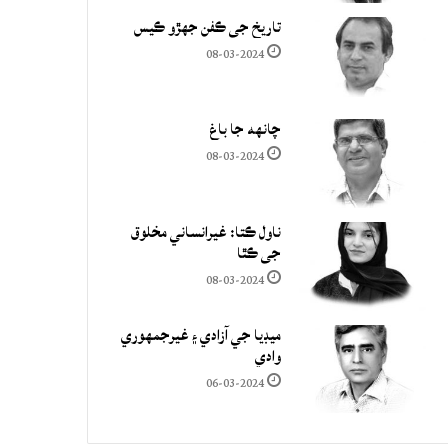
تاريخ جي ڪفن جھڙو ڪيس
08-03-2024
چانهه جا باغ
08-03-2024
ناول ڪتا: غيرانساني مخلوق
جي ڪٿا
08-03-2024
ميڊيا جي آزادي ۽ غيرجمھوري
وادي
06-03-2024