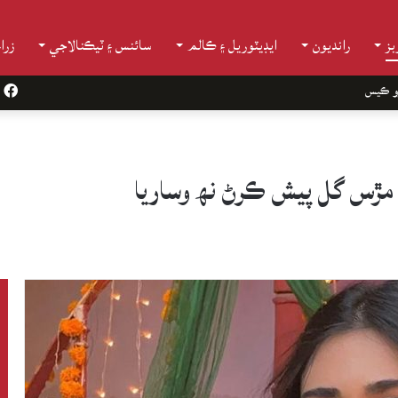
ز
رانديون
ايڊيٽوريل ۽ ڪالم
سائنس ۽ ٽيڪنالاجي
زرا
و ڪيس
k