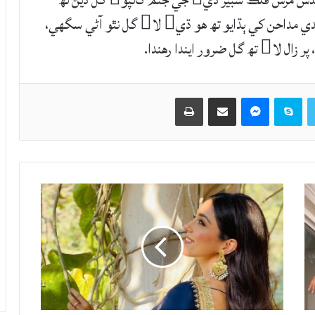
پاڪستان جي خوبصورت اداڪارا سارا خان کي سندس مڙس فلڪ شبير ڌي جي جنم کانپو گل ڏيڻ نھ
وساريا آهن. ميڊيا مطابق فلڪ شبير زال کي گل ڏيندي مداحن کي ٻڌايو تھ هو ڌي لا گل نٿو آڻي سگهي،
ايندا رهندا.
Twitter
Skype
Messenger
حصيداري ڪريو اي ميل ذريعي
اپيو