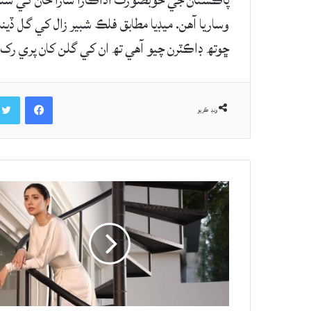
ڇوتھ ڊاڪٽرن چيو آهي تھ ان کي گلن کان پري رک، پر زال لا تھ گل ضرور 
Facebook
ونڊ ڪريو