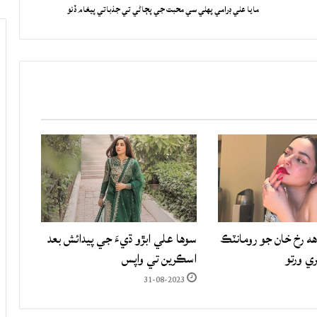
مايا علي ڊرامي پهلي سي محبت جي پڄاڻي تي جذباتي پيغام ڏنو
هه رخ خان جو رومانٽڪ
سوها علي ابڙو ڌيءَ جي پيدائش بعد
ري ورتو
اسڪرين تي واپس
31-08-2023