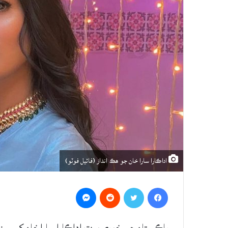
اداڪارا سارا خان جو هڪ انداز (فائيل فوٽو)
Messenger
Reddit
Twitter
Facebook