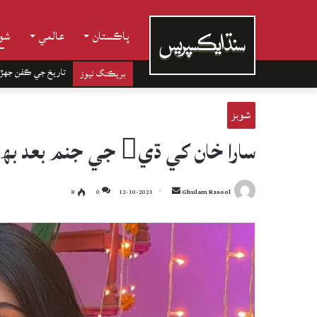
پاڪستان
عالمي
شوب
تاريخ جي ڪفن جھڙ
بريڪنگ نيوز
شوبز
سارا خان کي ڌي جي جنم بعد بھ مڙس گل پيش ڪرڻ نھ وساريا
Send
8
0
12-10-2021
Ghulam Rasool
an
email