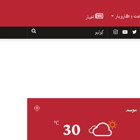
عت ۽ ڪاروبار
اخبار
Faceboo
Twitter
YouTube
Instagram
ڳوليو
موسم
30
℃