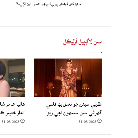
ماهرا خان خواهش پوري ٿيڻ جو انتظار ڪرڻ لڳي..!!
سان لاڳاپيل آرٽيڪل
ڪرتي سينن جو تعلق بھ فلمي
هانيا عامر شا
گهراڻي سان سامهون اچي ويو
انداز ختيار ڪ
31-08-2023
31-08-2023