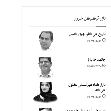
تازو ٽيڪنيڪل خبرون
تاريخ جي ڪفن جھڙو ڪيس
08-03-2024
چانهه جا باغ
08-03-2024
ناول ڪتا: غيرانساني مخلوق
جي ڪٿا
08-03-2024
ميڊيا جي آزادي ۽ غيرجمھوري