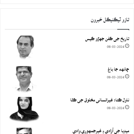
تازو ٽيڪنيڪل خبرون
تاريخ جي ڪفن جھڙو ڪيس
08-03-2024
چانهه جا باغ
08-03-2024
ناول ڪتا: غيرانساني مخلوق جي ڪٿا
08-03-2024
ميڊيا جي آزادي ۽ غيرجمھوري وادي