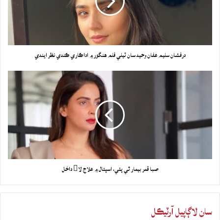
درفشان سليم عفان وحيد سان ٽيلي فلم هنگور ۾ اداڪاري ڪندي نظر ايندي
صبا قمر بيمار ٿي پئي، اسپتال ۾ علاج لا داخل
سان لاڳاپيل آرٽيڪل