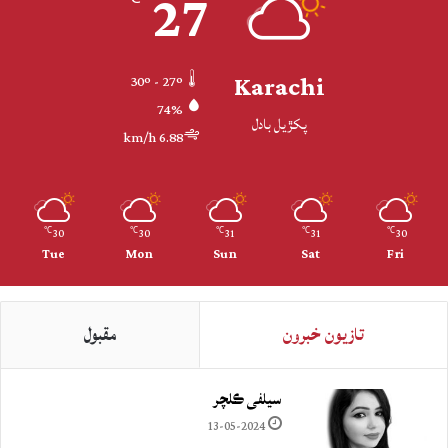
27
Karachi
30º - 27º
74%
پکڙيل بادل
6.88 km/h
30
30
31
31
30
℃
℃
℃
℃
℃
Tue
Mon
Sun
Sat
Fri
تازيون خبرون
مقبول
سيلفي ڪلچر
13-05-2024