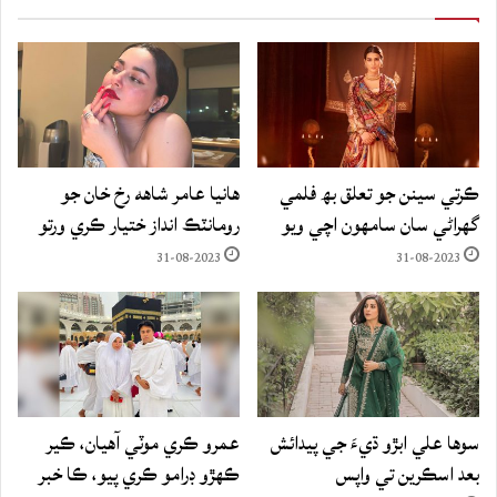
ڪرتي سينن جو تعلق بھ فلمي
هانيا عامر شاهه رخ خان جو
گهراڻي سان سامهون اچي ويو
رومانٽڪ انداز ختيار ڪري ورتو
31-08-2023
31-08-2023
سوها علي ابڙو ڌيءَ جي پيدائش
عمرو ڪري موٽي آهيان، ڪير
بعد اسڪرين تي واپس
ڪهڙو ڊرامو ڪري پيو، ڪا خبر