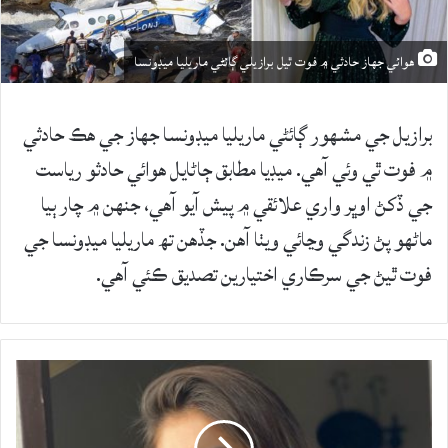
هوائي جهاز حادثي ۾ فوت ٿيل برازيلي ڳائڻي ماريليا ميڊونسا
برازيل جي مشهور ڳائڻي ماريليا ميڊونسا جهاز جي هڪ حادثي
۾ فوت ٿي وئي آهي. ميڊيا مطابق ڄاڻايل هوائي حادثو رياست
جي ڏکڻ اوڀر واري علائقي ۾ پيش آيو آهي، جنهن ۾ چار ٻيا
ماڻهو پڻ زندگي وڃائي ويٺا آهن. جڏهن تھ ماريليا ميڊونسا جي
فوت ٿيڻ جي سرڪاري اختيارين تصديق ڪئي آهي.