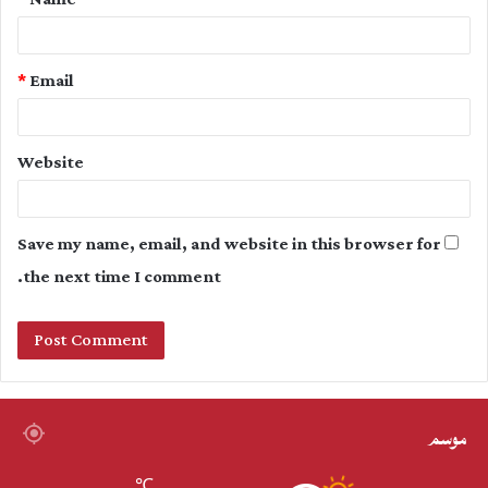
*
*
Email
Website
Save my name, email, and website in this browser for
the next time I comment.
موسم
℃