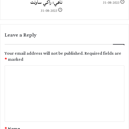
ناهي: راکي ساونت
31-08-2023
31-08-2023
Leave a Reply
Your email address will not be published.
Required fields are
*
marked
C
o
m
m
e
n
t
*
Name