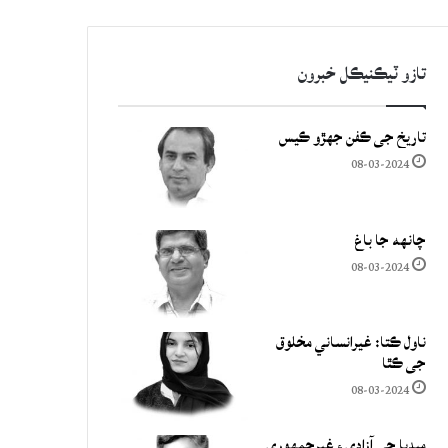
تازو ٽيڪنيڪل خبرون
تاريخ جي ڪفن جھڙو ڪيس
08-03-2024
چانهه جا باغ
08-03-2024
ناول ڪتا: غيرانساني مخلوق
جي ڪٿا
08-03-2024
ميڊيا جي آزادي ۽ غيرجمھوري