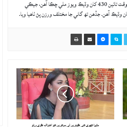
نالي ڪري ورتو آهي. ميڊيا مطابق پسوري کي هن وقت تائين 430 کان وڌيڪ ويوز ملي چڪا آهن، جيڪي
وڌيڪ آهن. جڏهن تھ گاني جا مختلف ورزن پڻ ٺاهيا ويا.
Twitter
Skype
Messenger
حصيداري ڪريو اي ميل ذريعي
اپيو
مٿيرا چهري جي ڪيترين ئي سرجرين جو اعتراف ڪري ورتو