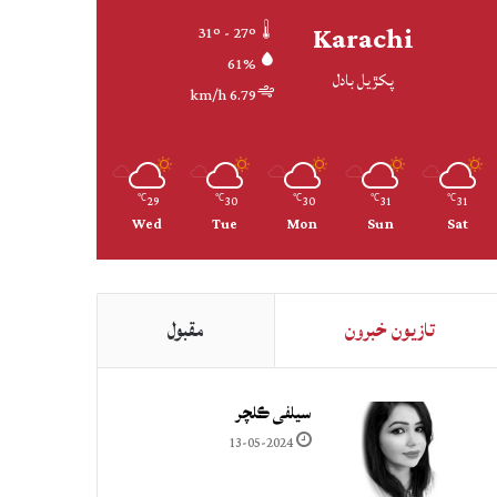
Karachi
31º - 27º
61%
پکڙيل بادل
6.79 km/h
29
30
30
31
31
℃
℃
℃
℃
℃
Wed
Tue
Mon
Sun
Sat
تازيون خبرون
مقبول
سيلفي ڪلچر
13-05-2024