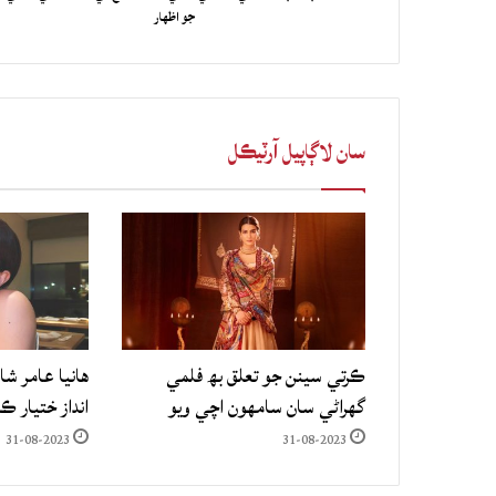
جو اظهار
سان لاڳاپيل آرٽيڪل
ڪرتي سينن جو تعلق بھ فلمي
هانيا عامر شا
گهراڻي سان سامهون اچي ويو
انداز ختيار ڪ
31-08-2023
31-08-2023