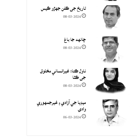
تاريخ جي ڪفن جھڙو ڪيس
08-03-2024
چانهه جا باغ
08-03-2024
ناول ڪتا: غيرانساني مخلوق
جي ڪٿا
08-03-2024
ميڊيا جي آزادي ۽ غيرجمھوري
وادي
06-03-2024