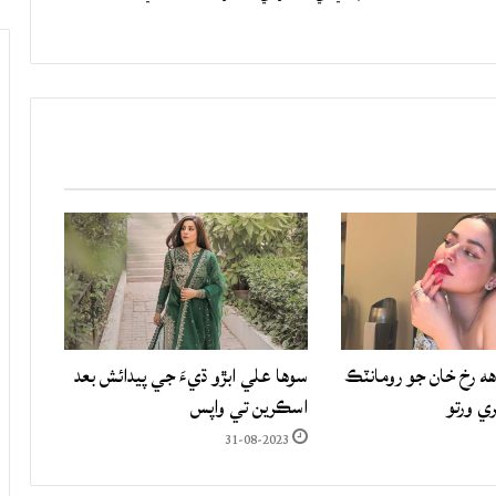
هه رخ خان جو رومانٽڪ
سوها علي ابڙو ڌيءَ جي پيدائش بعد
ري ورتو
اسڪرين تي واپس
31-08-2023