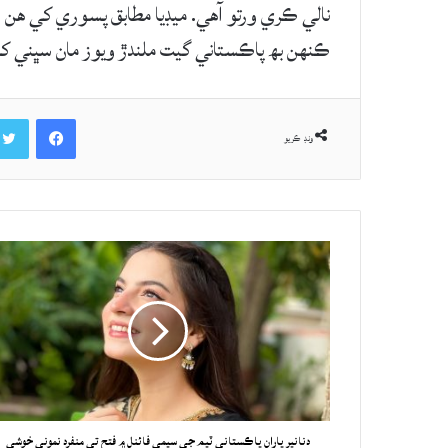
ڪنهن بھ پاڪستاني گيت ملندڙ ويوز مان سڀني کان 
Facebook
ونڊ ڪريو
دنانير پاران پاڪستاني ٽيم جي سيمي فائنل ۾ فتح تي منفرد نموني خوشي