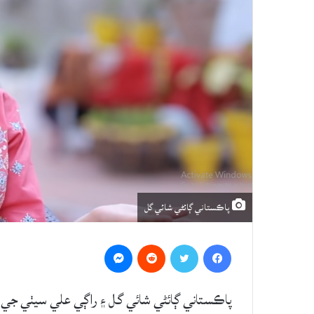
پاڪستاني ڳائڻي شائي گل
Messenger
Reddit
Twitter
Facebook
پاڪستاني ڳائڻي شائي گل ۽ راڳي علي سيٺي جي 