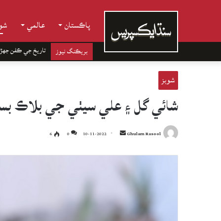
پاڪستان
عالمي
شوب
تاريخ جي ڪفن جھڙ
بريڪنگ نيوز
شوبز
شائي گل ۽ علي سيٺي جي بلاڪ بسٽر
Send
6
0
10-11-2022
Ghulam Rasool
an
email