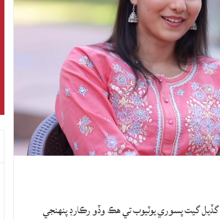
گڏيل گيت پسوري يوٽيوب تي هڪ وڏو رڪارڊ پنهنجي