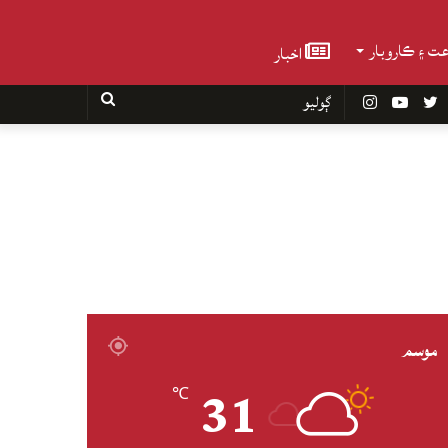
عت ۽ ڪاروبار
اخبار
Faceboo
Twitter
YouTube
Instagram
ڳوليو
موسم
31
℃