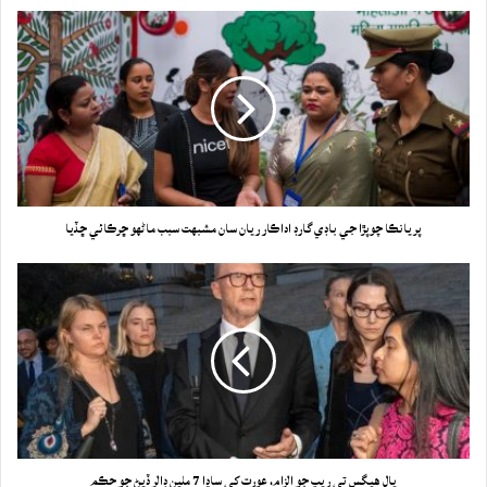
پريانڪا چوپڙا جي باڊي گارڊ اداڪار ريان سان مشبهت سبب ماڻهو ڇرڪائي ڇڏيا
پال هيگس تي ريپ جو الزام، عورت کي ساڍا 7 ملين ڊالر ڏيڻ جو حڪم