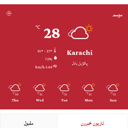
موسم
28
℃
Karachi
31º - 27º
72%
پکڙيل بادل
5.64 km/h
30
31
31
31
31
℃
℃
℃
℃
℃
Thu
Wed
Tue
Mon
Sun
تازيون خبرون
مقبول