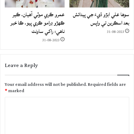
سوها علي ابڙو ڌيءَ جي پيدائش
عمرو ڪري موٽي آهيان، ڪير
بعد اسڪرين تي واپس
ڪهڙو ڊرامو ڪري پيو، ڪا خبر
ناهي: راکي ساونت
31-08-2023
31-08-2023
Leave a Reply
Your email address will not be published.
Required fields are
*
marked
C
o
m
m