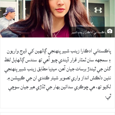
پاڪستاني اداڪارا زينب شبير
پاڪستاني ادڪارا زينب شبير پنهنجي ڳالهين کي ڌيرج واريون
۽ سمجهه سان ٽمٽار قرار ڏيندي چيو آهي تھ سندس ڳالهايل لفظ
گلن جي ٿيندڙ برسات جيان آهن. ميڊيا مطابق زينب شبير پنهنجي
نئين دلڪش انداز واري تصوير شيئر ڪندي ان جي ڪيپشن ۾
لکيو تھ، هي ڇوڪري سدائين بهار جي ٿڌڙي هير جيان سوچي
ٿي.