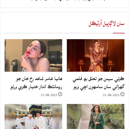
سان لاڳاپيل آرٽيڪل
ڪرتي سينن جو تعلق بھ فلمي
هانيا عامر شاهه رخ خان جو
گهراڻي سان سامهون اچي ويو
رومانٽڪ انداز ختيار ڪري ورتو
31-08-2023
31-08-2023