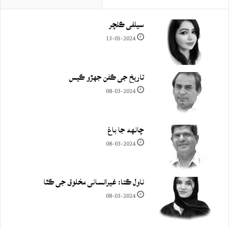
سيلفي ڪلچر
13-05-2024
تاريخ جي ڪفن جھڙو ڪيس
08-03-2024
چانهه جا باغ
08-03-2024
ناول ڪتا: غيرانساني مخلوق جي ڪٿا
08-03-2024