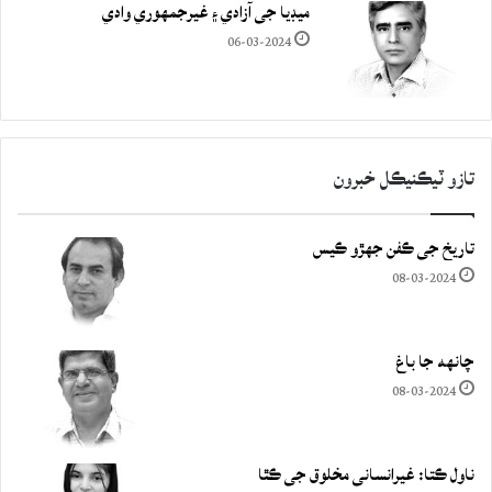
ميڊيا جي آزادي ۽ غيرجمھوري وادي
06-03-2024
تازو ٽيڪنيڪل خبرون
تاريخ جي ڪفن جھڙو ڪيس
08-03-2024
چانهه جا باغ
08-03-2024
ناول ڪتا: غيرانساني مخلوق جي ڪٿا