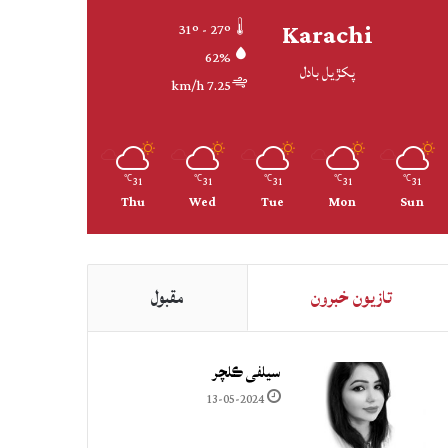
Karachi
31º - 27º
62%
پکڙيل بادل
7.25 km/h
31
31
31
31
31
℃
℃
℃
℃
℃
Thu
Wed
Tue
Mon
Sun
تازيون خبرون
مقبول
سيلفي ڪلچر
13-05-2024