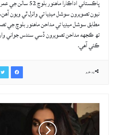
پاڪستاني اداڪارا ما
نيون تصويرون سوشل ميڊيا تي وائرل ٿي ويون آهن،
مطابق سوشل ميڊيا تي مداحن ماهنور بلوچ جي تص
تھ ڪجهه مداحن تصويرون ڏسي سندس جواني واري 
ڪئي آهي.
Facebook
ونڊ ڪريو