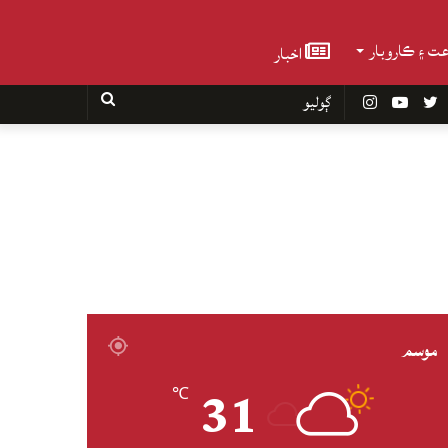
عت ۽ ڪاروبار
اخبار
Faceboo
Twitter
YouTube
Instagram
ڳوليو
موسم
31
℃