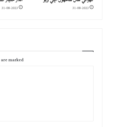
31-08-2023
31-08-2023
s are marked
C
o
m
m
e
n
t