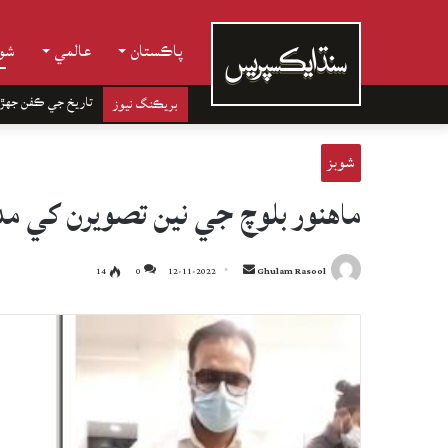
پاڪستان
عالمي
شوب
تاريخ جي ڪفن جھڙ
بريڪنگ نيوز
شوبز
ماهنور بلوچ جي نين تصويرن کي م
Send
14
0
12-11-2022
Ghulam Rasool
an
email