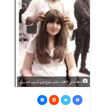
پاڪستاني اداڪارا ماهنور بلوچ جون تازيون تصويرون
Messenger
Reddit
Twitter
Facebook