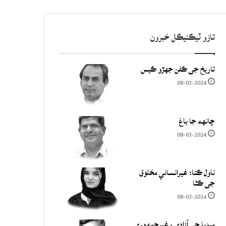
تازو ٽيڪنيڪل خبرون
تاريخ جي ڪفن جھڙو ڪيس
08-03-2024
چانهه جا باغ
08-03-2024
ناول ڪتا: غيرانساني مخلوق
جي ڪٿا
08-03-2024
ميڊيا جي آزادي ۽ غيرجمھوري