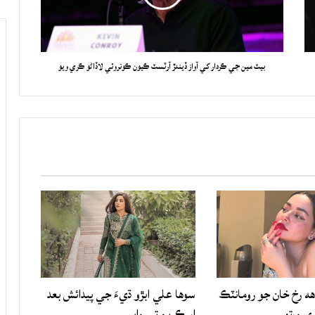
بيٽ مين جي ڪردار کي آواز ڏيندڙ آرٽسٽ ڪيون ڪونروئي لاڏاڻو ڪري ويو
هه رخ خان جو رومانٽڪ
سوها علي ابڙو ڌيءَ جي پيدائش بعد
ري ورتو
اسڪرين تي واپس