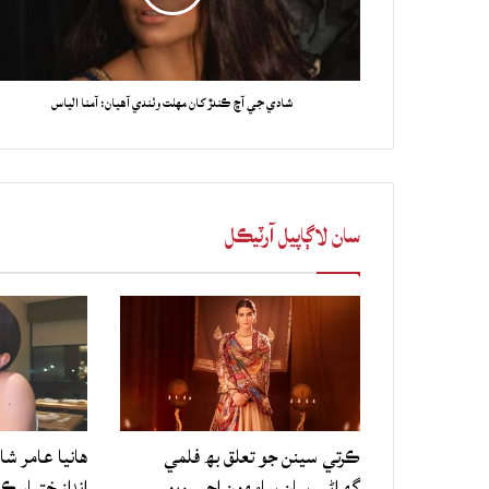
شادي جي آڇ ڪندڙ کان مهلت وٺندي آهيان: آمنا الياس
سان لاڳاپيل آرٽيڪل
ڪرتي سينن جو تعلق بھ فلمي
هانيا عامر شا
گهراڻي سان سامهون اچي ويو
انداز ختيار ڪ