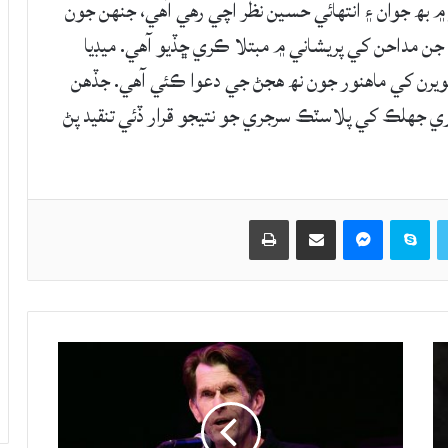
هنور بلوچ 52 سالن جي عمر ۾ بھ جوان ۽ انتهائي حسين نظر اچي رهي آهي، جنهن جون
 جن مداحن کي پريشاني ۾ مبتلا ڪري ڇڏيو آهي. ميڊيا
ويرن کي ماهنور جون نھ هجڻ جي دعوا ڪئي آهي. جڏهن
جهلڪ کي پلاسٽڪ سرجري جو نتيجو قرار ڏئي تنقيد پڻ
Twitter
Skype
Messenger
حصيداري ڪريو اي ميل ذريعي
اپيو