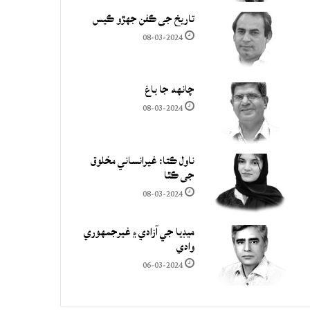
تاريخ جي ڪفن جھڙو ڪيس
08-03-2024
چانهه جا باغ
08-03-2024
ناول ڪتا: غيرانساني مخلوق
جي ڪٿا
08-03-2024
ميڊيا جي آزادي ۽ غيرجمھوري
وادي
06-03-2024