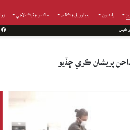
ز
رانديون
ايڊيٽوريل ۽ ڪالم
سائنس ۽ ٽيڪنالاجي
زرا
و ڪيس
k
داحن پريشان ڪري ڇڏيو