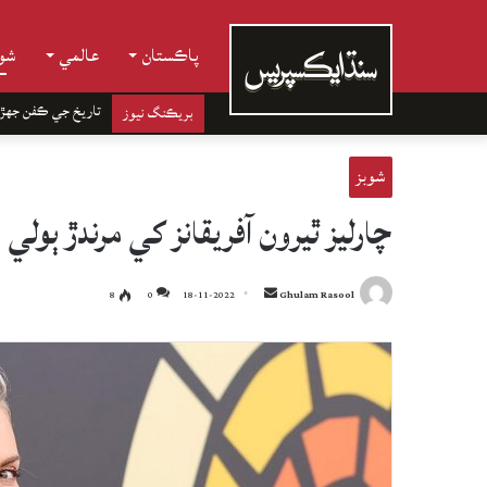
پاڪستان
عالمي
شوب
تاريخ جي ڪفن جھڙ
بريڪنگ نيوز
شوبز
چارليز ٿيرون آفريقانز کي مرندڙ ٻولي
Send
8
0
18-11-2022
Ghulam Rasool
an
email