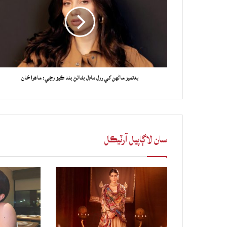
بدتميز ماڻهن کي رول ماڊل بڻائڻ بند ڪيو وڃي: ماهرا خان
سان لاڳاپيل آرٽيڪل