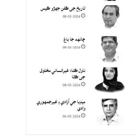
تاريخ جي ڪفن جھڙو ڪيس
08-03-2024
چانهه جا باغ
08-03-2024
ناول ڪتا: غيرانساني مخلوق
جي ڪٿا
08-03-2024
ميڊيا جي آزادي ۽ غيرجمھوري
وادي
06-03-2024