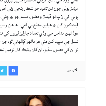
هالي ووڊ جي ڏکڻ آفريقي اداڪارا چارليز ٿيرون مقا
مرندڙ ٻولي چوڻ تان تنقيد جو شڪار بڻجي وئي آهي. م
ٻولي کي لاڀ نھ ڏيندڙ ۽ فضول قسم جو بھ چئي ڇڏيو
آبادڪارن کان بھ هيٺين سطح تي آهي، اها هاڻ وسر
هوڏانهن مداحن جي وڏي تعداد چارليز ٿيرون کي تنقي
نسل جي متڀيد کان هٽي هر ماڻهو ڳالهائي ٿو، جن ج
تو ان کي فضول سڏيو، ان کان وڌيڪ کان توهين ناه
Facebook
ونڊ ڪريو