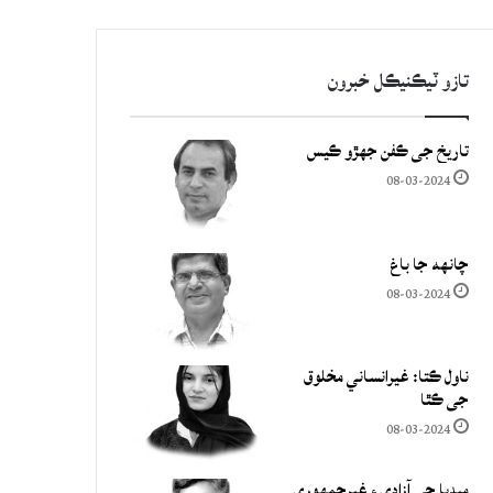
تازو ٽيڪنيڪل خبرون
تاريخ جي ڪفن جھڙو ڪيس
08-03-2024
چانهه جا باغ
08-03-2024
ناول ڪتا: غيرانساني مخلوق
جي ڪٿا
08-03-2024
ميڊيا جي آزادي ۽ غيرجمھوري