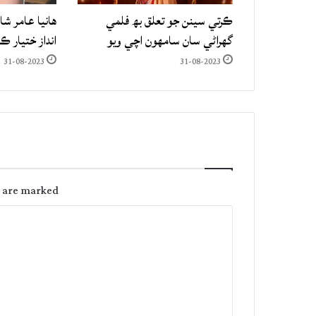
ڪرتي سينن جو تعلق بھ فلمي
هانيا عامر شا
گهراڻي سان سامهون اچي ويو
انداز ختيار ڪ
31-08-2023
31-08-2023
s are marked
C
o
m
m
e