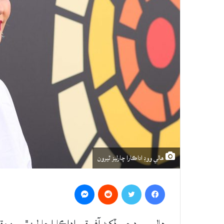
هالي ووڊ اداڪارا چارليز ٿيرون
Messenger
Reddit
Twitter
Facebook