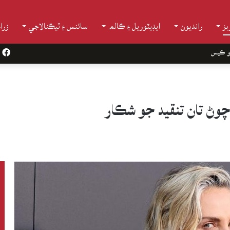
ز
رانديون
ايڊيٽوريل ۽ ڪالم
سائنس ۽ ٽيڪنالاجي
زرا
و ڪيس
k
 چوڻ تان تنقيد جو شڪار