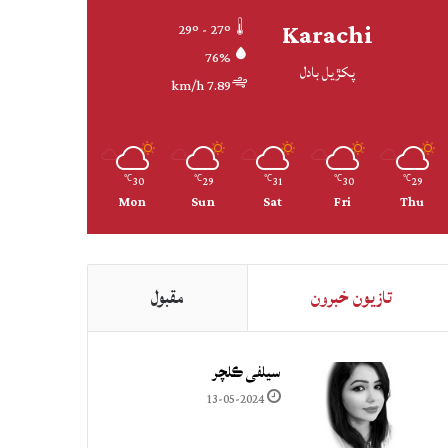
Karachi
29º - 27º
76%
پکڙيل بادل
7.89 km/h
30
29
31
30
29
℃
℃
℃
℃
℃
Mon
Sun
Sat
Fri
Thu
تازيون خبرون
مقبول
سيلفي ڪلچر
13-05-2024