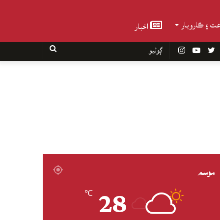
عت ۽ ڪاروبار
اخبار
Faceboo
Twitter
YouTube
Instagram
ڳوليو
موسم
28
℃