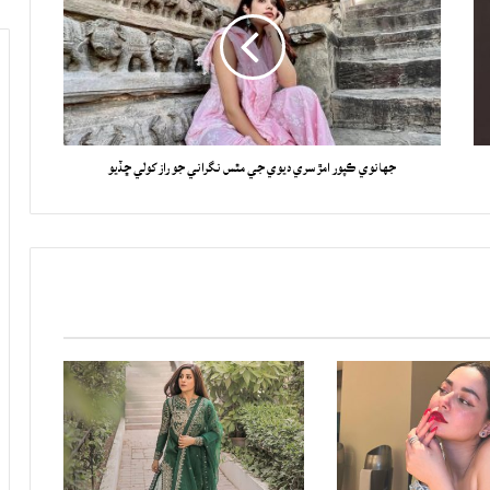
جهانوي ڪپور امڙ سري ديوي جي مٿس نگراني جو راز کولي ڇڏيو